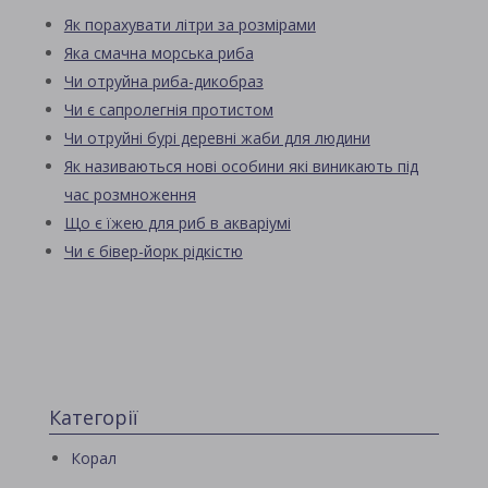
Як порахувати літри за розмірами
Яка смачна морська риба
Чи отруйна риба-дикобраз
Чи є сапролегнія протистом
Чи отруйні бурі деревні жаби для людини
Як називаються нові особини які виникають під
час розмноження
Що є їжею для риб в акваріумі
Чи є бівер-йорк рідкістю
Категорії
Корал