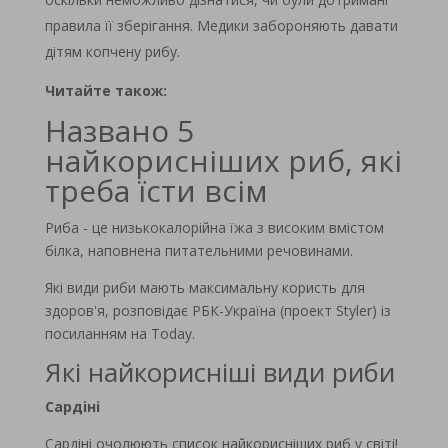
правила її зберігання. Медики забороняють давати
дітям копчену рибу.
Читайте також:
Названо 5
найкорисніших риб, які
треба їсти всім
Риба - це низькокалорійна їжа з високим вмістом
білка, наповнена питательними речовинами.
Які види риби мають максимальну користь для
здоров'я, розповідає РБК-Україна (проект Styler) із
посиланням на Today.
Які найкорисніші види риби
Сардіні
Сардіні очолюють список найкорисніших риб у світі!