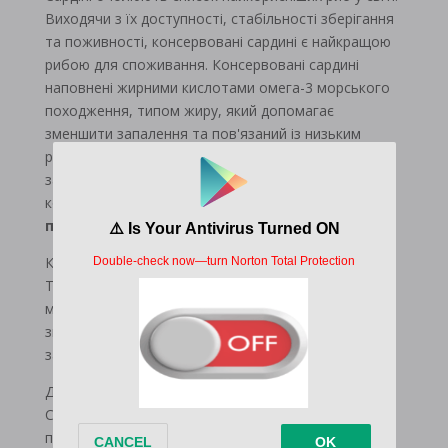
Виходячи з їх доступності, стабільності зберігання
та поживності, консервовані сардині є найкращою
рибою для споживання. Консервовані сардині
наповнені жирними кислотами омега-3 морського
походження, типом жиру, який допомагає
зменшити запалення та пов'язаний із низьким
ризиком депресії до зниження ризику серцевих
захворювань та інсульту.Зазначимо, що
консервовані сардині містять
навіть більше цієї
потужної поживної речовини, ніж лосось.
Консервовані сардині також
наповнені кальцієм
;
Типова банка містить приблизно стільки ж
мінералу, скільки склянка молока. Вони також є
значним джерелом
витамину D,
який допомагає
засвоєнню кальцію.
Дослідження 2021 року, опубліковане в журналі
Clinical Nutrition, показало, що люди з
переддіабетом - які мають високий ризик розвитку