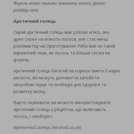
Форель може сміливо замінити лосось (фото:
pixabay.com)
Арктичний голець
Сирий арктичний голець має розове м'ясо, яке
дуже схоже на м'якоть лосося, але стає менш
розовим під час приготування. Риба має не такий
виражений смак, як лосось та більше схожа на
форель.
Арктичний голець багатий на корисні омега-3 жирні
кислоти, які можуть допомогти запобігти
хворобам серця та необхідні для здоров'я та
розвитку мозку.
Варто зауважити: ви можете використовувати
арктичний голець у рецептах, що включають
лосось, і наоборот.
Арктичний голець (nord-ost.uz.ua)