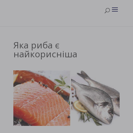
Яка риба є
найкорисніша