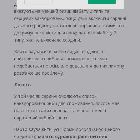
діабету 2 типу відчули зниження маркерів, що
вказують на менший ризик діабету 2 типу та
серцевих захворювань, якщо двічі включити сардині
до свого рациону на тиждень порівняно з тими, хто
дотримувався дієти для профілактики діабету 2
типу, яка не включала сардини.
Варто зауважити: хоча сардині є однією з
найкорисніших риб для споживання, їх смак
подобається не всім, але додавання до них лимону
розв'яже цю проблему.
Лосось
У той час як сардині очолюють список
найздоровішої риби для споживання, лосось має
багато тих самих переваг та в нього менш
виражений рибний запах.
Варто зауважити: усі форми лосося (вирощеного
чи дикого)
мають однакові рівні питних