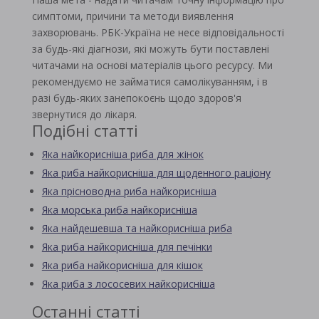
симптоми, причини та методи виявлення
захворювань. РБК-Україна не несе відповідальності
за будь-які діагнози, які можуть бути поставлені
читачами на основі матеріалів цього ресурсу. Ми
рекомендуємо не займатися самолікуванням, і в
разі будь-яких занепокоєнь щодо здоров'я
звернутися до лікаря.
Подібні статті
Яка найкорисніша риба для жінок
Яка риба найкорисніша для щоденного раціону
Яка прісноводна риба найкорисніша
Яка морська риба найкорисніша
Яка найдешевша та найкорисніша риба
Яка риба найкорисніша для печінки
Яка риба найкорисніша для кішок
Яка риба з лососевих найкорисніша
Останні статті