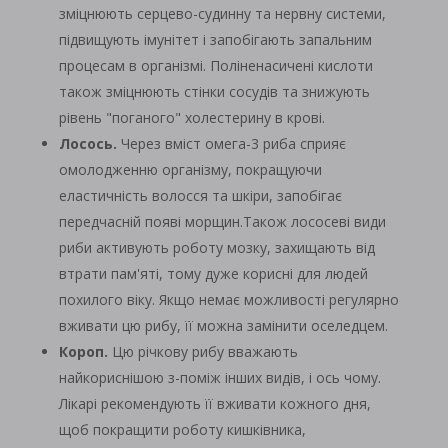
зміцнюють серцево-судинну та нервну системи,
підвищують імунітет і запобігають запальним
процесам в організмі. Поліненасичені кислоти
також зміцнюють стінки сосудів та знижують
рівень "поганого" холестерину в крові.
Лосось.
Через вміст омега-3 риба сприяє
омолодженню організму, покращуючи
еластичність волосся та шкіри, запобігає
передчасній появі морщин.Також лососеві види
риби активують роботу мозку, захищають від
втрати пам'яті, тому дуже корисні для людей
похилого віку. Якщо немає можливості регулярно
вживати цю рибу, її можна замінити оселедцем.
Короп.
Цю річкову рибу вважають
найкориснішою з-поміж інших видів, і ось чому.
Лікарі рекомендують її вживати кожного дня,
щоб покращити роботу кишківника,