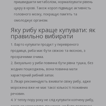
пришвидшити метаболізм, нормалізувати рівень
цукру в крові. Також короп підвищує активність
головного мозку, покращує пам'ять та
омолоджує організм.
Яку рибу краще купувати: як
правильно вибирати
Варто купувати продукт у перевіреного
продавця, риба має бути свіжою та якісною, з
прозрачними очима.
Визуально у риби повинна бути рівна тушка, без
жодних пошкоджень, вона повинна мати
характерний рибний запах.
Лікарі рекомендують вживати свіжу рибу, адже
морожена вже не має такої кількості поживних
речовин.
У теплу пору року не слід купувати копчену рибу,
оскільки неможливо дізнатися, чи були дотримані