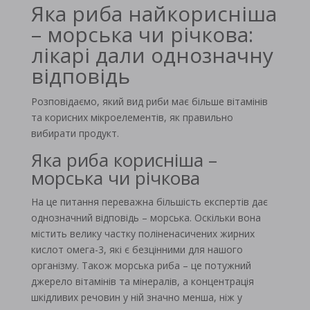
Яка риба найкорисніша
– морська чи річкова:
лікарі дали однозначну
відповідь
Розповідаємо, який вид риби має більше вітамінів
та корисних мікроелементів, як правильно
вибирати продукт.
Яка риба корисніша –
морська чи річкова
На це питання переважна більшість експертів дає
однозначний відповідь – морська. Оскільки вона
містить велику частку поліненасичених жирних
кислот омега-3, які є безцінними для нашого
організму. Також морська риба – це потужний
джерело вітамінів та мінералів, а концентрація
шкідливих речовин у ній значно менша, ніж у