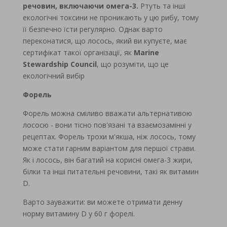
речовин, включаючи омега-3.
Ртуть та інші
екологічні токсини не проникають у цю рибу, тому
її безпечно їсти регулярно. Однак варто
переконатися, що лосось, який ви купуєте, має
сертифікат такої організації, як
Marine
Stewardship Council
, що розуміти, що це
екологічний вибір
Форель
Форель можна сміливо вважати альтернативою
лососю - вони тісно пов'язані та взаємозамінні у
рецептах. Форель трохи м'якша, ніж лосось, тому
може стати гарним варіантом для першої страви.
Як і лосось, він багатий на корисні омега-3 жири,
білки та інші питательні речовини, такі як витамин
D.
Варто зауважити: ви можете отримати денну
норму витамину D у 60 г форелі.