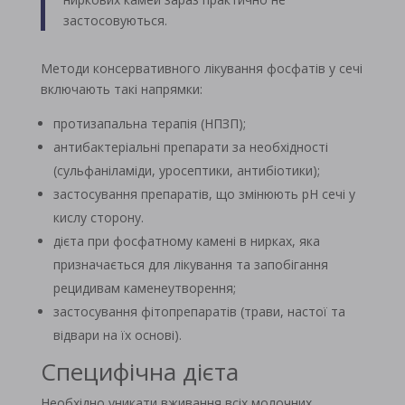
застосовуються.
Методи консервативного лікування фосфатів у сечі
включають такі напрямки:
протизапальна терапія (НПЗП);
антибактеріальні препарати за необхідності
(сульфаніламіди, уросептики, антибіотики);
застосування препаратів, що змінюють pH сечі у
кислу сторону.
дієта при фосфатному камені в нирках, яка
призначається для лікування та запобігання
рецидивам каменеутворення;
застосування фітопрепаратів (трави, настої та
відвари на їх основі).
Специфічна дієта
Необхідно уникати вживання всіх молочних