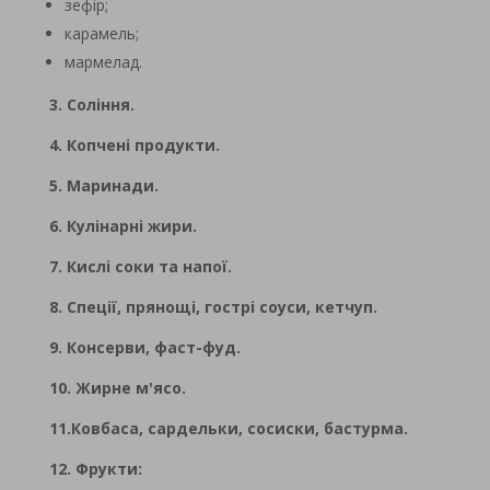
зефір;
карамель;
мармелад.
3. Соління.
4. Копчені продукти.
5. Маринади.
6. Кулінарні жири.
7. Кислі соки та напої.
8. Спеції, прянощі, гострі соуси, кетчуп.
9. Консерви, фаст-фуд.
10. Жирне м'ясо.
11.Ковбаса, сардельки, сосиски, бастурма.
12. Фрукти: