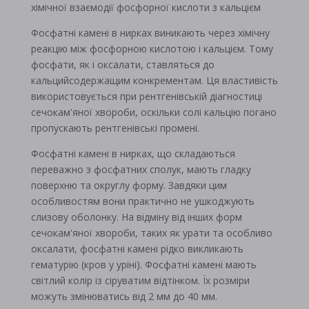
хімічної взаємодії фосфорної кислоти з кальцієм
Фосфатні камені в нирках виникають через хімічну
реакцію між фосфорною кислотою і кальцієм. Тому
фосфати, як і оксалати, ставляться до
кальцийсодержащим конкрементам. Ця властивість
використовується при рентгенівській діагностиці
сечокам'яної хвороби, оскільки солі кальцію погано
пропускають рентгенівські промені.
Фосфатні камені в нирках, що складаються
переважно з фосфатних сполук, мають гладку
поверхню та округлу форму. Завдяки цим
особливостям вони практично не ушкоджують
слизову оболонку. На відміну від інших форм
сечокам'яної хвороби, таких як урати та особливо
оксалати, фосфатні камені рідко викликають
гематурію (кров у уріні). Фосфатні камені мають
світлий колір із сіруватим відтінком. Їх розміри
можуть змінюватись від 2 мм до 40 мм.