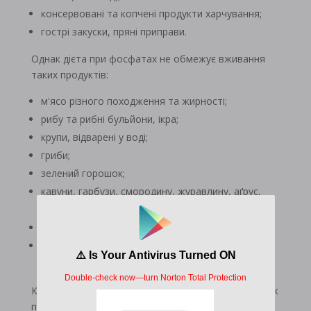
консервовані та копчені продукти харчування;
гострі закуски, пряні приправи.
Однак дієта при фосфатах не обмежує вживання
таких продуктів:
м'ясо різного походження та жирності;
рибу та рибні бульйони, ікра;
крупи, відварені у воді;
гриби;
зелений горошок;
кавуни, гарбузи, смородину, журавлину, аґрус,
кислі яблука;
макаронні вироби;
хліб житній та пшеничний із борошна грубого
помелу.
Крім складу рекомендованих продуктів, дієта також
пропонує режим харчування. Рекомендується