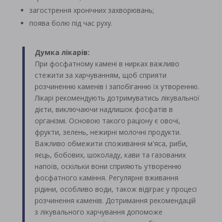
загострення хронічних захворювань;
поява болю під час руху.
Думка лікарів:
При фосфатному камені в нирках важливо
стежити за харчуванням, щоб сприяти
розчиненню каменів і запобіганню їх утворенню.
Лікарі рекомендують дотримуватись лікувальної
дієти, виключаючи надлишок фосфатів в
організмі. Основою такого раціону є овочі,
фрукти, зелень, нежирні молочні продукти.
Важливо обмежити споживання м'яса, риби,
яєць, бобових, шоколаду, кави та газованих
напоїв, оскільки вони сприяють утворенню
фосфатного каміння. Регулярне вживання
рідини, особливо води, також відіграє у процесі
розчинення каменів. Дотримання рекомендацій
з лікувального харчування допоможе