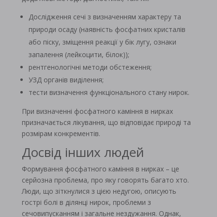
Дослідження сечі з визначенням характеру та
природи осаду (наявність фосфатних кристалів
або піску, зміщення реакції у бік лугу, ознаки
запалення (лейкоцити, білок));
рентгенологічні методи обстеження;
УЗД органів виділення;
тести визначення функціонального стану нирок.
При визначенні фосфатного каміння в нирках
призначається лікування, що відповідає природі та
розмірам конкрементів.
Досвід інших людей
Формування фосфатного каміння в нирках – це
серйозна проблема, про яку говорять багато хто.
Люди, що зіткнулися з цією недугою, описують
гострі болі в ділянці нирок, проблеми з
сечовипусканням і загальне нездужання. Однак,