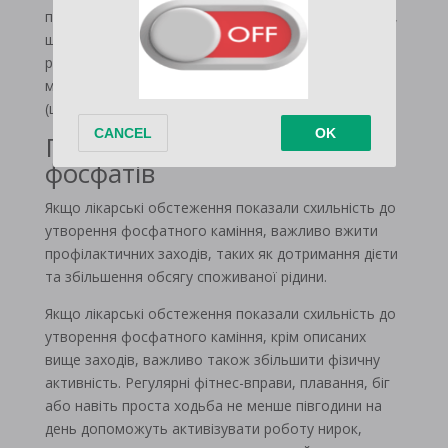
приймати їжу в 4-5 невеликих порцій протягом дня,
щоб не перевантажувати виділення.Між їдою
рекомендується пити рясно. Необхідно випивати
максимальну кількість чистої води протягом доби
(щонайменше 2,5 літрів).
Профілактика каміння-
фосфатів
Якщо лікарські обстеження показали схильність до
утворення фосфатного каміння, важливо вжити
профілактичних заходів, таких як дотримання дієти
та збільшення обсягу споживаної рідини.
Якщо лікарські обстеження показали схильність до
утворення фосфатного каміння, крім описаних
вище заходів, важливо також збільшити фізичну
активність. Регулярні фітнес-вправи, плавання, біг
або навіть проста ходьба не менше півгодини на
день допоможуть активізувати роботу нирок,