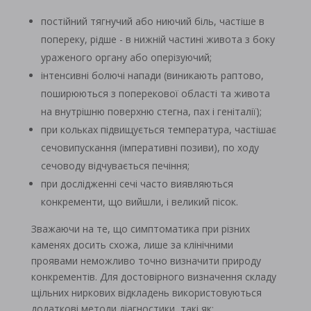
постійний тягнучий або ниючий біль, частіше в
попереку, рідше - в нижній частині живота з боку
ураженого органу або оперізуючий;
інтенсивні болючі напади (виникають раптово,
поширюються з поперекової області та живота
на внутрішню поверхню стегна, пах і геніталії);
при кольках підвищується температура, частішає
сечовипускання (імперативні позиви), по ходу
сечоводу відчувається печіння;
при дослідженні сечі часто виявляються
конкременти, що вийшли, і великий пісок.
Зважаючи на те, що симптоматика при різних
каменях досить схожа, лише за клінічними
проявами неможливо точно визначити природу
конкрементів. Для достовірного визначення складу
щільних ниркових відкладень використовуються
додаткові методи діагностики, такі як: