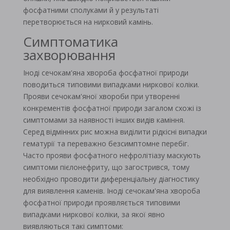
фосфатними сполуками й у результаті
перетворюється на нирковий камінь.
Симптоматика
захворювання
Іноді сечокам'яна хвороба фосфатної природи
поводиться типовими випадками ниркової коліки.
Прояви сечокам'яної хвороби при утворенні
конкрементів фосфатної природи загалом схожі із
симптомами за наявності інших видів каміння.
Серед відмінних рис можна виділити рідкісні випадки
гематурії та переважно безсимптомне перебіг.
Часто прояви фосфатного нефролітіазу маскують
симптоми пієлонефриту, що загострився, тому
необхідно проводити диференціальну діагностику
для виявлення каменів. Іноді сечокам'яна хвороба
фосфатної природи проявляється типовими
випадками ниркової коліки, за якої явно
виявляються такі симптоми: