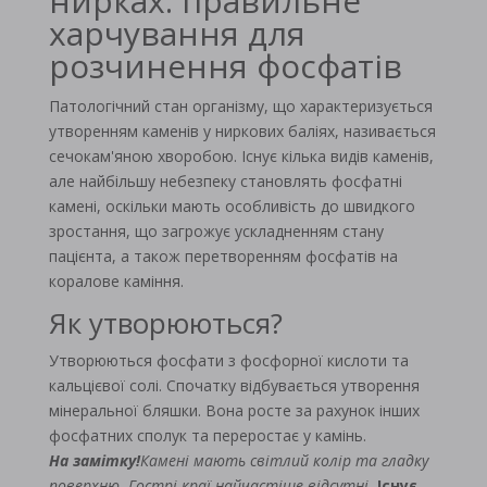
нирках: правильне
харчування для
розчинення фосфатів
Патологічний стан організму, що характеризується
утворенням каменів у ниркових баліях, називається
сечокам'яною хворобою. Існує кілька видів каменів,
але найбільшу небезпеку становлять фосфатні
камені, оскільки мають особливість до швидкого
зростання, що загрожує ускладненням стану
пацієнта, а також перетворенням фосфатів на
коралове каміння.
Як утворюються?
Утворюються фосфати з фосфорної кислоти та
кальцієвої солі. Спочатку відбувається утворення
мінеральної бляшки. Вона росте за рахунок інших
фосфатних сполук та переростає у камінь.
На замітку!
Камені мають світлий колір та гладку
поверхню. Гострі краї найчастіше відсутні.
Існує