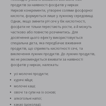
продуктів за наявності фосфатів у нирках
Ниркові конкременти, утворені солями фосфорної
кислоти, формуються лише у лужному середовищі.
Однак, якщо змінити pH сечі у бік кислотності,
фосфати не тільки перестають рости, а й можуть
частково або повністю розчинитись. Для
досягнення цього ефекту використовується
спеціальна дієта, яка передбачає вживання
продуктів, що сприяють кислотності сечі, та
виключення лужних продуктів. До лужних продуктів,
які не рекомендується вживати за наявності
фосфатів у нирках, належать:
усі молочні продукти;
курячі яйця;
молочні каші;
овочі та супи на їх основі;
алкогольні напої;
какао (шоколад);