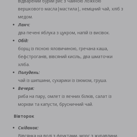
відварений бурий рис з чайною ложкою
вершкового масла|мастила|, неміцний чай, хліб з
медом.
Ланч:
два печені яблука з цукром, напій із висівок.
Обід:
борщ із пісною яловичиною, гречана каша,
бефстроганів, вівсяний кисіль, два шматочки
хліба.
Полудень:
чай із шипшини, сухарики із ізюмом, груша.
Вечеря:
риба на пару, омлет із яєчних білків, салат із
моркви та капусти, брусничний чай.
Вівторок
Сніданок:
Вівсянка на воді з фруктами, морс з журавлини.