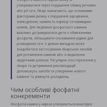
утворюватися через порушення обміну речовин
або рН сечі. Лікарі зазначають, що основними
факторами ризику є порушення харчування,
зневоднення, наявність інфекції сечовивідних
шляхів. Для лікування фосфатного каміння
важливо дотримуватися дієти з обмеженням
фосфатів, збільшувати споживання рідини для
розведення сечі. У деяких випадках може
знадобитися застосування лікарських засобів
для розчинення каменів або їх видалення
хірургічним шляхом. Регулярне спостереження у
лікаря та дотримання рекомендацій
допоможуть запобігти утворенню нового
каміння та уникнути ускладнень.
Чим особливі фосфатні
конкременти
Фосфатні камені у нирках утворюються внаслідок