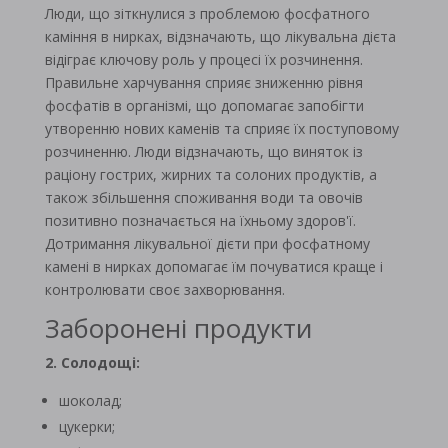
Люди, що зіткнулися з проблемою фосфатного
каміння в нирках, відзначають, що лікувальна дієта
відіграє ключову роль у процесі їх розчинення.
Правильне харчування сприяє зниженню рівня
фосфатів в організмі, що допомагає запобігти
утворенню нових каменів та сприяє їх поступовому
розчиненню. Люди відзначають, що виняток із
раціону гострих, жирних та солоних продуктів, а
також збільшення споживання води та овочів
позитивно позначається на їхньому здоров'ї.
Дотримання лікувальної дієти при фосфатному
камені в нирках допомагає їм почуватися краще і
контролювати своє захворювання.
Заборонені продукти
2. Солодощі:
шоколад;
цукерки;