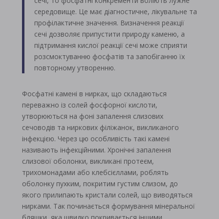
сечі, то фосфатні конкременти воліють лужне
середовище. Це має діагностичне, лікувальне та
профілактичне значення. Визначення реакції
сечі дозволяє припустити природу каменю, а
підтримання кислої реакції сечі може сприяти
розсмоктуванню фосфатів та запобіганню їх
повторному утворенню.
Фосфатні камені в нирках, що складаються
переважно із солей фосфорної кислоти,
утворюються на фоні запалення слизових
сечоводів та ниркових філіжанок, викликаного
інфекцією. Через цю особливість такі камені
називають інфекційними. Хронічні запалення
слизової оболонки, викликані протеєм,
трихомонадами або клебсієллами, роблять
оболонку пухким, покритим густим слизом, до
якого прилипають кристали солей, що виводяться
нирками. Так починається формування мінеральної
бляшки, яка швидко покривається іншими