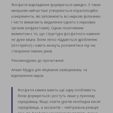
Фосфатні відкладення формуються швидко. З таких
мінералів найчастіше утворюються коралоподібні
конкременти, які заповнюють всі ниркові філіжанки
і часто вимагають видалення одного з ниркових
органів (нефректомія). Однак позитивним
моментом є те, що структура фосфатного каміння
не дуже міцна. Вони легко піддаються дробленню
(літотрипсії) і навіть можуть розчинятися під час
створення певних умов.
Рекомендуємо до прочитання:
Апаан Мудра для лікування захворювань та
відновлення нирок
Фосфатні камені мають ще одну особливість.
Вони формуються і ростуть лише у лужному
середовищі. Якщо освіти уратів необхідна кисле
середовище, а оксалатів – нейтральна реакція