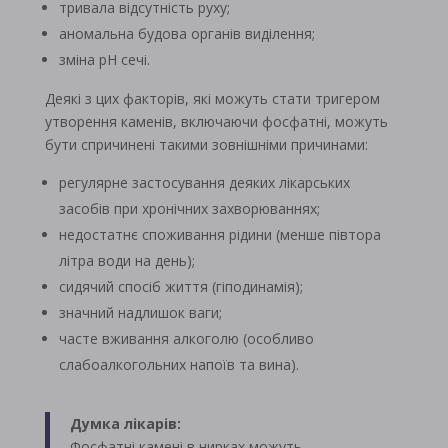
тривала відсутність руху;
аномальна будова органів виділення;
зміна pH сечі.
Деякі з цих факторів, які можуть стати тригером
утворення каменів, включаючи фосфатні, можуть
бути спричинені такими зовнішніми причинами:
регулярне застосування деяких лікарських
засобів при хронічних захворюваннях;
недостатнє споживання рідини (менше півтора
літра води на день);
сидячий спосіб життя (гіподинамія);
значний надлишок ваги;
часте вживання алкоголю (особливо
слабоалкогольних напоїв та вина).
Думка лікарів:
Фосфатні камені в нирках можуть