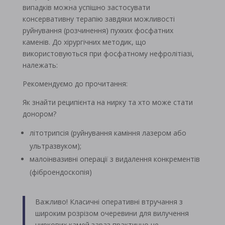
випадків можна успішно застосувати
консервативну терапію завдяки можливості
руйнування (розчинення) пухких фосфатних
каменів. До хірургічних методик, що
використовуються при фосфатному нефролітіазі,
належать:
Рекомендуємо до прочитання:
Як знайти реципієнта на нирку та хто може стати
донором?
літотрипсія (руйнування каміння лазером або
ультразвуком);
малоінвазивні операції з видалення конкрементів
(фіброендоскопія)
Важливо! Класичні оперативні втручання з
широким розрізом очеревини для вилучення
ниркових камей зараз практично не