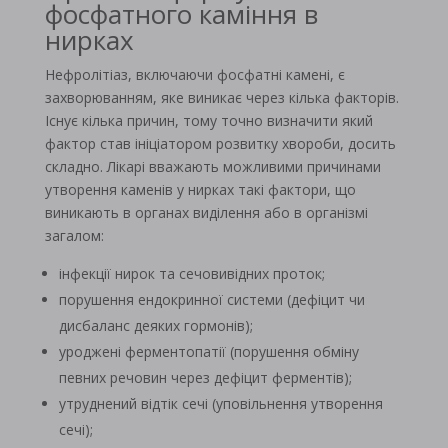
фосфатного каміння в
нирках
Нефролітіаз, включаючи фосфатні камені, є
захворюванням, яке виникає через кілька факторів.
Існує кілька причин, тому точно визначити який
фактор став ініціатором розвитку хвороби, досить
складно. Лікарі вважають можливими причинами
утворення каменів у нирках такі фактори, що
виникають в органах виділення або в організмі
загалом:
інфекції нирок та сечовивідних проток;
порушення ендокринної системи (дефіцит чи
дисбаланс деяких гормонів);
уроджені ферментопатії (порушення обміну
певних речовин через дефіцит ферментів);
утруднений відтік сечі (уповільнення утворення
сечі);