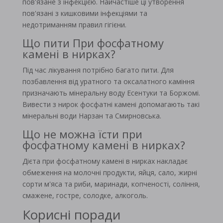
пов'язане з інфекцією. Найчастіше ці утворення
пов'язані з кишковими інфекціями та
недотриманням правил гігієни.
Що пити При фосфатному
камені в нирках?
Під час лікування потрібно багато пити. Для
позбавлення від уратного та оксалатного каміння
призначають мінеральну воду Есентуки та Боржомі.
Вивести з нирок фосфатні камені допомагають такі
мінеральні води Нарзан та Смирновська.
Що не можна їсти при
фосфатному камені в нирках?
Дієта при фосфатному камені в нирках накладає
обмеження на молочні продукти, яйця, сало, жирні
сорти м'яса та риби, маринади, копченості, соління,
смажене, гостре, солодке, алкоголь.
Корисні поради