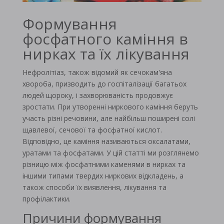
Формування
фосфатного каміння в
нирках та їх лікування
Нефролітіаз, також відомий як сечокам'яна
хвороба, призводить до госпіталізації багатьох
людей щороку, і захворюваність продовжує
зростати. При утворенні ниркового каміння беруть
участь різні речовини, але найбільш поширені солі
щавлевої, сечової та фосфатної кислот.
Відповідно, це каміння називаються оксалатами,
уратами та фосфатами. У цій статті ми розглянемо
різницю між фосфатними каменями в нирках та
іншими типами твердих ниркових відкладень, а
також способи їх виявлення, лікування та
профілактики.
Причини формування