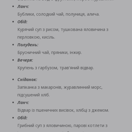
Ланч:
Бублики, солодкий чай, полуниця, алича.
Обід:
Курячий суп з рисом, тушкована яловичина з
перловкою, кисіль.
Полудень:
Брусничний чай, пряники, інжир.
Вечеря:
Крупень з гарбузом, трав'яний відвар.
Сніданок:
Запіканка з макаронів, журавлинний морс,
підсушений хліб.
Ланч:
Відвар із пшеничних висівок, хлібці з джемом.
Обід:
Грибний суп з яловичиною, парові котлети з