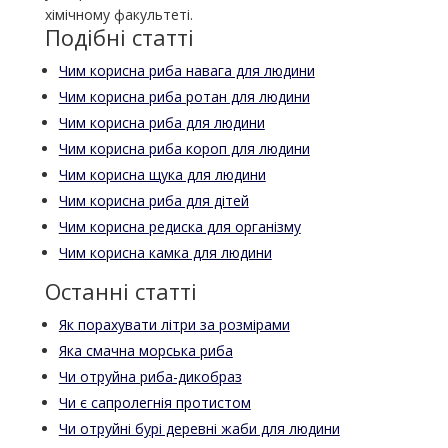
хімічному факультеті.
Подібні статті
Чим корисна риба навага для людини
Чим корисна риба ротан для людини
Чим корисна риба для людини
Чим корисна риба короп для людини
Чим корисна щука для людини
Чим корисна риба для дітей
Чим корисна редиска для організму
Чим корисна камка для людини
Останні статті
Як порахувати літри за розмірами
Яка смачна морська риба
Чи отруйна риба-дикобраз
Чи є сапролегнія протистом
Чи отруйні бурі деревні жаби для людини