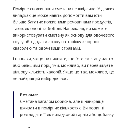
Помірне споживання сметани не шкідливе. У деяких
випадках це може навіть допомогти вам їсти
більше багатих поживними речовинами продуктів,
таких як овочі та бобові. Наприклад, ви можете
використовувати сметану як основу для овочевого
соусу або додати ложку на тарілку з чорною
квасолею та овочевими стравами.
І навпаки, якщо ви виявите, що їсте сметану часто
або більшими порціями, можливо, ви перевищуєте
цільову кількість калорій. Якщо це так, можливо, це
не найкращий вибір для вас.
Резюме:
Сметана загалом корисна, але її найкраще
вживати в помірних кількостях. Ви повинні
розглядати її як випадковий гарнір або добавку.