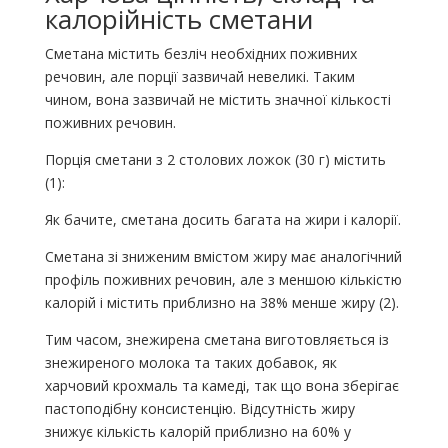
калорійність сметани
Сметана містить безліч необхідних поживних
речовин, але порції зазвичай невеликі. Таким
чином, вона зазвичай не містить значної кількості
поживних речовин.
Порція сметани з 2 столових ложок (30 г) містить
(1):
Як бачите, сметана досить багата на жири і калорії.
Сметана зі зниженим вмістом жиру має аналогічний
профіль поживних речовин, але з меншою кількістю
калорій і містить приблизно на 38% менше жиру (2).
Тим часом, знежирена сметана виготовляється із
знежиреного молока та таких добавок, як
харчовий крохмаль та камеді, так що вона зберігає
пастоподібну консистенцію. Відсутність жиру
знижує кількість калорій приблизно на 60% у