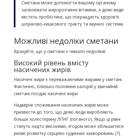
Сметана може допомогти вашому організму
засвоювати жиророзчинні вітаміни, а деякі види
містять пробіотики, що покращують здоров'я
шлунково-кишкового тракту та імунної системи.
Можливі недоліки сметани
Врахуйте, що у сметани є чимало недоліків.
Високий рівень вмісту
насичених жирів
Насичені жири є переважаючими жирами у сметані.
Фактично, близько половини калорій у звичайній
сметані посідає насичені жири.
Надмірне споживання насичених жирів може
призвести до того, що деякі люди виробляють
більше холестерину ЛПНГ (поганого). Якщо ці рівні
стануть надто високими, згодом може збільшитися
ризик розвитку серцево-судинних захворювань (7).