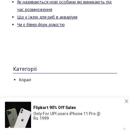
Як називаються нові особини які виникають під
час розмноження
Що є їжею для риб в акваріумі
Чи є бівер-йорк рідкістю
Категорії
Корал
© 2024-2025 Аква світ