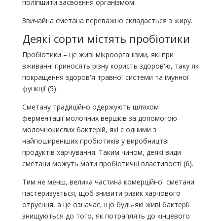
поліпшити засвоєння організмом.
Звичайна сметана переважно складається з жиру.
Деякі сорти містять пробіотики
Пробіотики – це живі мікроорганізми, які при
вживанні приносять різну користь здоров'ю, таку як
покращення здоров'я травної системи та імунної
функції (5).
Сметану традиційно одержують шляхом
ферментації молочних вершків за допомогою
молочнокислих бактерій, які є одними з
найпоширеніших пробіотиків у виробництві
продуктів харчування. Таким чином, деякі види
сметани можуть мати пробіотичні властивості (6).
Тим не менш, велика частина комерційної сметани
пастеризується, щоб знизити ризик харчового
отруєння, а це означає, що будь-які живі бактерії
знищуються до того, як потраплять до кінцевого