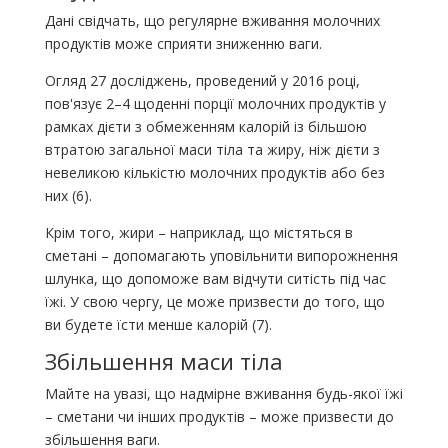
Дані свідчать, що регулярне вживання молочних
продуктів може сприяти зниженню ваги.
Огляд 27 досліджень, проведений у 2016 році,
пов'язує 2–4 щоденні порції молочних продуктів у
рамках дієти з обмеженням калорій із більшою
втратою загальної маси тіла та жиру, ніж дієти з
невеликою кількістю молочних продуктів або без
них (6).
Крім того, жири – наприклад, що містяться в
сметані – допомагають уповільнити випорожнення
шлунка, що допоможе вам відчути ситість під час
їжі. У свою чергу, це може призвести до того, що
ви будете їсти менше калорій (7).
Збільшення маси тіла
Майте на увазі, що надмірне вживання будь-якої їжі
– сметани чи інших продуктів – може призвести до
збільшення ваги.