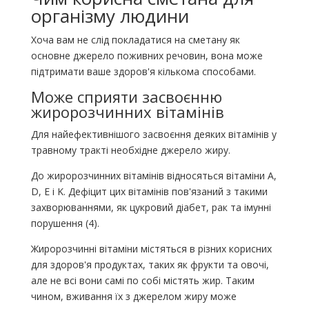
організму людини
Хоча вам не слід покладатися на сметану як
основне джерело поживних речовин, вона може
підтримати ваше здоров'я кількома способами.
Може сприяти засвоєнню
жиророзчинних вітамінів
Для найефективнішого засвоєння деяких вітамінів у
травному тракті необхідне джерело жиру.
До жиророзчинних вітамінів відносяться вітаміни A,
D, E і K. Дефіцит цих вітамінів пов'язаний з такими
захворюваннями, як цукровий діабет, рак та імунні
порушення (4).
Жиророзчинні вітаміни містяться в різних корисних
для здоров'я продуктах, таких як фрукти та овочі,
але не всі вони самі по собі містять жир. Таким
чином, вживання їх з джерелом жиру може