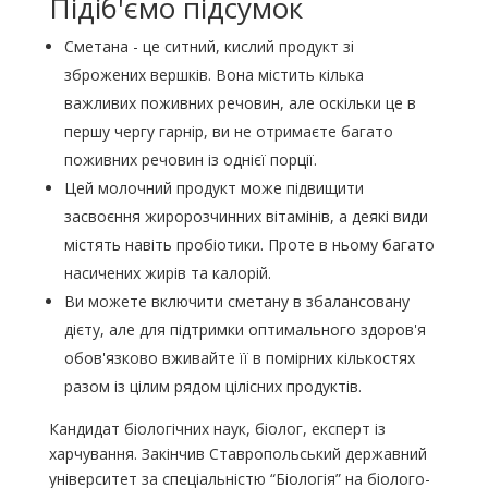
Підіб'ємо підсумок
Сметана - це ситний, кислий продукт зі
зброжених вершків. Вона містить кілька
важливих поживних речовин, але оскільки це в
першу чергу гарнір, ви не отримаєте багато
поживних речовин із однієї порції.
Цей молочний продукт може підвищити
засвоєння жиророзчинних вітамінів, а деякі види
містять навіть пробіотики. Проте в ньому багато
насичених жирів та калорій.
Ви можете включити сметану в збалансовану
дієту, але для підтримки оптимального здоров'я
обов'язково вживайте її в помірних кількостях
разом із цілим рядом цілісних продуктів.
Кандидат біологічних наук, біолог, експерт із
харчування. Закінчив Ставропольський державний
університет за спеціальністю “Біологія” на біолого-