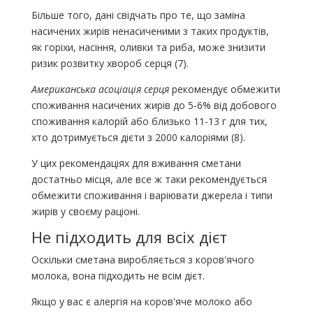
Більше того, дані свідчать про те, що заміна
насичених жирів ненасиченими з таких продуктів,
як горіхи, насіння, оливки та риба, може знизити
ризик розвитку хвороб серця (7).
Американська асоціація серця
рекомендує обмежити
споживання насичених жирів до 5-6% від добового
споживання калорій або близько 11-13 г для тих,
хто дотримується дієти з 2000 калоріями (8).
У цих рекомендаціях для вживання сметани
достатньо місця, але все ж таки рекомендується
обмежити споживання і варіювати джерела і типи
жирів у своєму раціоні.
Не підходить для всіх дієт
Оскільки сметана виробляється з коров'ячого
молока, вона підходить не всім дієт.
Якщо у вас є алергія на коров'яче молоко або