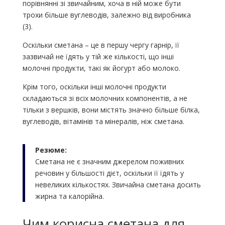
порівнянні зі звичайним, хоча в ній може бути
трохи більше вуглеводів, залежно від виробника
(3).
Оскільки сметана – це в першу чергу гарнір, її
зазвичай не їдять у тій же кількості, що інші
молочні продукти, такі як йогурт або молоко.
Крім того, оскільки інші молочні продукти
складаються зі всіх молочних компонентів, а не
тільки з вершків, вони містять значно більше білка,
вуглеводів, вітамінів та мінералів, ніж сметана.
Резюме:
Сметана не є значним джерелом поживних
речовин у більшості дієт, оскільки її їдять у
невеликих кількостях. Звичайна сметана досить
жирна та калорійна.
Чим корисна сметана для