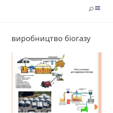
виробництво біогазу