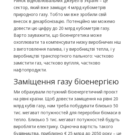
Ринок відновлювальних джерел в Україні – це
сектор, який вже заміщує 4 млрд кубометрів
природного газу. Тобто ми вже зробили свій
внесок в декарбонізацію. Потенційно ми можемо
довести цю цифру до 20 млрд кубометрів газу.
Варто зауважити, що біоенергетика може
охоплювати та компенсувати низку виробничих ніш
з виготовлення палива, і у виробництві тепла, і у
виробництві транспортного пального: частково
замістити газ, частково вугілля, частково
нафтопродукти.
Заміщення газу біоенергією
Ми обрахували потужний біоенергетичний проєкт
на рівні країни. Щоб довести заміщення на рівні 20
млрд кубів газу, нам треба побудувати близько 50
тис. мегават потужностей для переробки біомаси в
тепло. Близько 5 тис. мегават потужностей будуть
виробляти електрику. Оціночна вартість такого
будівництва, приблизно € 25 млрд до 2050 року – це