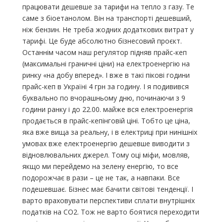
працювати дешевше за тарифи на тепло з газу. Те
саме з біоетанолом. Він на транспорті дешевший,
ніж бензин. Не треба жодних додаткових витрат у
тарифі. Це буде абсолютно бізнесовий проєкт.
Останнім часом наш регулятор підняв прайс-кеп
(максимальні граничні ціни) на електроенергію на
ринку «на добу вперед». І вже в такі пікові години
прайс-кеп в Україні 4 грн за годину. І я подивився
буквально по вчорашньому дню, починаючи з 9
години ранку і до 22.00. майже вся електроенергія
продається в прайс-кепінговій ціні. Тобто це ціна,
яка вже вища за реальну, і в електриці при нинішніх
умовах вже електроенергію дешевше виводити з
відновлювальних джерел. Тому оці міфи, мовляв,
якщо ми перейдемо на зелену енергію, то все
подорожчає в рази – це не так, а навпаки. Все
подешевшає. Бізнес має бачити світові тенденції. І
варто враховувати перспективи сплати внутрішніх
податків на СО2. Тож не варто боятися переходити