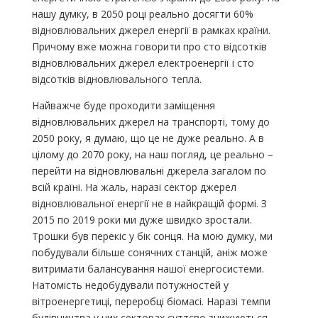
нашу думку, в 2050 році реально досягти 60%
відновлювальних джерел енергії в рамках країни.
Причому вже можна говорити про сто відсотків
відновлювальних джерел електроенергії і сто
відсотків відновлювального тепла.
Найважче буде проходити заміщення
відновлювальних джерел на транспорті, тому до
2050 року, я думаю, що це не дуже реально. А в
цілому до 2070 року, на наш погляд, це реально –
перейти на відновлювальні джерела загалом по
всій країні. На жаль, наразі сектор джерел
відновлювальної енергії не в найкращій формі. З
2015 по 2019 роки ми дуже швидко зростали.
Трошки був перекіс у бік сонця. На мою думку, ми
побудували більше сонячних станцій, аніж може
витримати балансування нашої енергосистеми.
Натомість недобудували потужностей у
вітроенергетиці, переробці біомасі. Наразі темпи
будівництва у цих секторах суттєво знижуються.