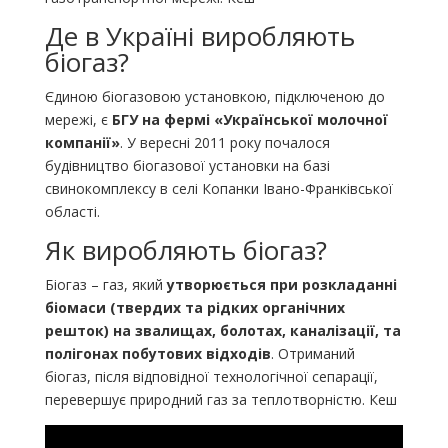
Де в Україні виробляють
біогаз?
Єдиною біогазовою установкою, підключеною до
мережі, є
БГУ на фермі «Української молочної
компанії»
. У вересні 2011 року почалося
будівництво біогазової установки на базі
свинокомплексу в селі Копанки Івано-Франківської
області.
Як виробляють біогаз?
Біогаз – газ, який
утворюється при розкладанні
біомаси (твердих та рідких органічних
решток) на звалищах, болотах, каналізації, та
полігонах побутових відходів
. Отриманий
біогаз, після відповідної технологічної сепарації,
перевершує природний газ за теплотворністю. Кеш