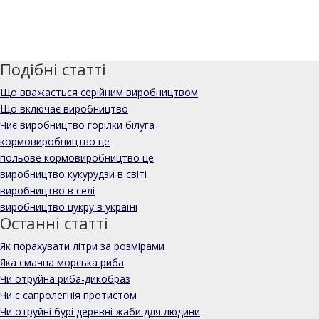
Подібні статті
Що вважається серійним виробництвом
Що включає виробництво
Чиє виробництво горілки білуга
кормовиробництво це
польове кормовиробництво це
виробництво кукурудзи в світі
виробництво в селі
виробництво цукру в україні
Останні статті
Як порахувати літри за розмірами
Яка смачна морська риба
Чи отруйна риба-дикобраз
Чи є сапролегнія протистом
Чи отруйні бурі деревні жаби для людини