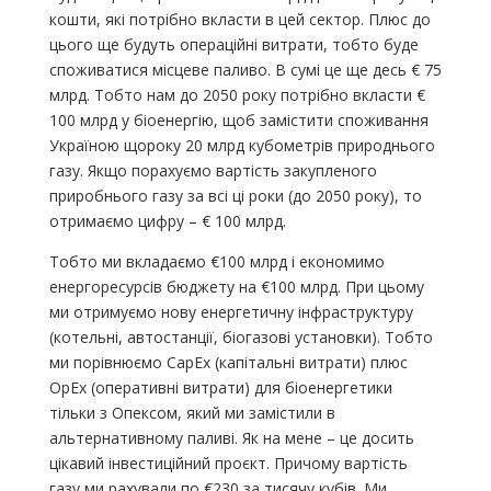
кошти, які потрібно вкласти в цей сектор. Плюс до
цього ще будуть операційні витрати, тобто буде
споживатися місцеве паливо. В сумі це ще десь € 75
млрд. Тобто нам до 2050 року потрібно вкласти €
100 млрд у біоенергію, щоб замістити споживання
Україною щороку 20 млрд кубометрів природнього
газу. Якщо порахуємо вартість закупленого
приробнього газу за всі ці роки (до 2050 року), то
отримаємо цифру – € 100 млрд.
Тобто ми вкладаємо €100 млрд і економимо
енергоресурсів бюджету на €100 млрд. При цьому
ми отримуємо нову енергетичну інфраструктуру
(котельні, автостанції, біогазові установки). Тобто
ми порівнюємо CapEx (капітальні витрати) плюс
OpEx (оперативні витрати) для біоенергетики
тільки з Опексом, який ми замістили в
альтернативному паливі. Як на мене – це досить
цікавий інвестиційний проєкт. Причому вартість
газу ми рахували по €230 за тисячу кубів. Ми