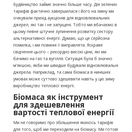
Будівництво займе значно більше часу. Дія зелених
тарифів фактично завершилася і його на зміну ми
очікували прихід аукціонів для відновлювальних
джерел, які так і не запущені. Тобто ми вбачаємо в
цьому певне штучне зупинення розвитку сектору
альтернативної енергії. Думаю, що це серйозна
помилка, і ми повинні її виправляти. Яскраве
свідчення цього – рекордно високі ціни, які ми
бачимо на газ та вугілля. Ситуація була б значно
м'якшою, якби ми швидше будували відновлювальні
джерела. Наприклад, та сама біомаса в нинішніх
умовах може суттєво здешевити навіть у цю зиму
виробництво теплової енергії.
Біомаса як інструмент
для здешевлення
вартості теплової енергії
Ми не говоримо про збільшення якихось тарифів
для того, щоб ми переходили на біомасу. Ми готові