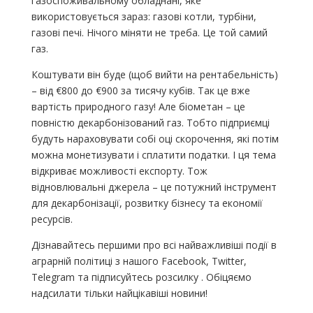
газоспоживальному обладнані, яке
використовується зараз: газові котли, турбіни,
газові печі. Нічого міняти не треба. Це той самий
газ.
Коштувати він буде (щоб вийти на рентабельність)
– від €800 до €900 за тисячу кубів. Так це вже
вартість природного газу! Але біометан – це
повністю декарбонізований газ. Тобто підприємці
будуть нараховувати собі оці скорочення, які потім
можна монетизувати і сплатити податки. І ця тема
відкриває можливості експорту. Тож
відновлювальні джерела – це потужний інструмент
для декарбонізації, розвитку бізнесу та економії
ресурсів.
Дізнавайтесь першими про всі найважливіші події в
аграрній політиці з нашого Facebook, Twitter,
Telegram та підписуйтесь розсилку . Обіцяємо
надсилати тільки найцікавіші новини!