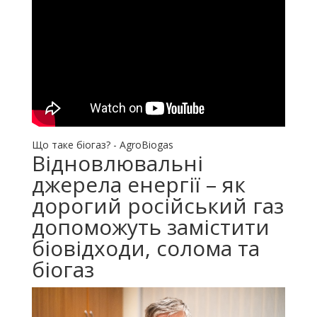
Що таке біогаз? - AgroBiogas
Відновлювальні
джерела енергії – як
дорогий російський газ
допоможуть замістити
біовідходи, солома та
біогаз