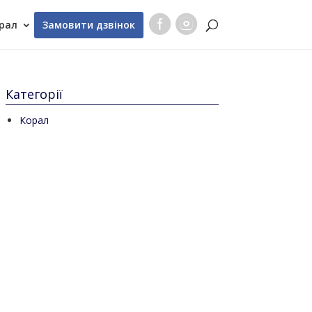
рал
Замовити дзвінок
Категорії
Корал