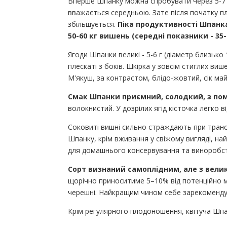
Вперше Шпанку можна спробувати через 5-7 р
вважається середньою. Зате після початку 
збільшується.
Піка продуктивності Шпанка
50-60 кг вишень (середні показники - 35-4
Ягоди Шпанки великі - 5-6 г (діаметр близько
плескаті з боків. Шкірка у зовсім стиглих в
М'якуш, за контрастом, блідо-жовтий, сік ма
Смак Шпанки приємний, солодкий, з пом
волокнистий. У дозрілих ягід кісточка легко в
Соковиті вишні сильно страждають при транс
Шпанку, крім вживання у свіжому вигляді, най
для домашнього консервування та виноробс
Сорт визнаний самоплідним, але з вел
щорічно приноситиме 5–10% від потенційно мо
черешні. Найкращим чином себе зарекомендува
Крім регулярного плодоношення, квітуча Шпа