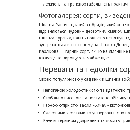
Лежкість та транспортабельність практично
Фотогалерея: сорти, виведе
Шпанка Рання - єдиний з гібридів, який хоч
відрізняються чудовим десертним смаком Шпа
Шпанка Курська, навіть повністю встигнувш
зустрічається в основному на Шпанка Донец
Карлікова — гарний сорт, якщо на ділянці не
Кавказу, не вирощують майже ніде
Переваги та недоліки со
Своєю популярністю у садівників Шпанка зоб
Непоганою холодостійкістю та здатністю т
Стабільно високою та поступово збільшуєт
Гарною опірністю таким «бичам» кісточкови
Смаковими якостями та універсальністю пр
Раннім терміном дозрівання та досить тр