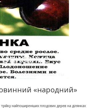
ровинний «народний»
 трійку найпоширеніших плодових дерев на ділянках