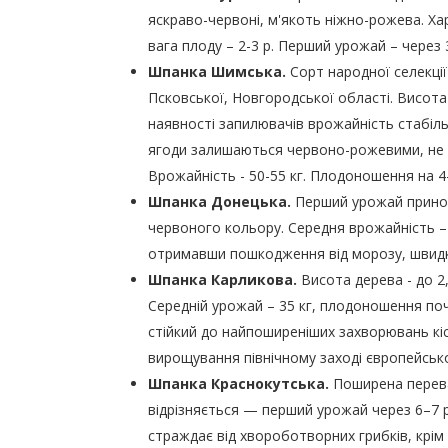
яскраво-червоні, м'якоть ніжно-рожева. Х
вага плоду – 2-3 р. Перший урожай – через 
Шпанка Шимська.
Сорт народної селекції 
Псковської, Новгородської області. Висота
наявності запилювачів врожайність стабіль
ягоди залишаються червоно-рожевими, не че
Врожайність - 50-55 кг. Плодоношення на 4-
Шпанка Донецька.
Перший урожай приноси
червоного кольору. Середня врожайність – 
отримавши пошкодження від морозу, швидк
Шпанка Карликова.
Висота дерева - до 2,
Середній урожай – 35 кг, плодоношення поч
стійкий до найпоширеніших захворювань кі
вирощування північному заході європейської
Шпанка Краснокутська.
Поширена перева
відрізняється — перший урожай через 6–7 р
страждає від хвороботворних грибків, крім