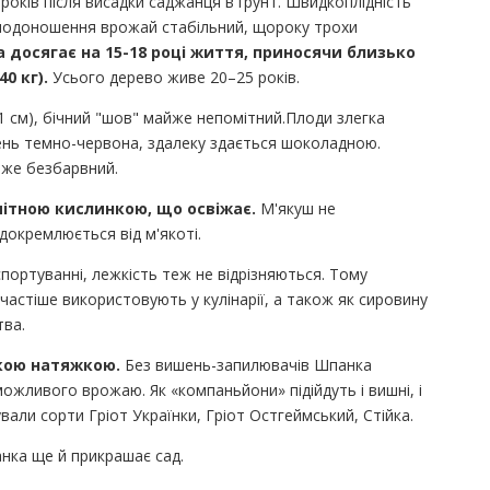
оків після висадки саджанця в ґрунт. Швидкоплідність
плодоношення врожай стабільний, щороку трохи
 досягає на 15-18 році життя, приносячи близько
0 кг).
Усього дерево живе 20–25 років.
 1 см), бічний "шов" майже непомітний.Плоди злегка
ишень темно-червона, здалеку здається шоколадною.
йже безбарвний.
ітною кислинкою, що освіжає.
М'якуш не
ідокремлюється від м'якоті.
портуванні, лежкість теж не відрізняються. Тому
частіше використовують у кулінарії, а також як сировину
тва.
икою натяжкою.
Без вишень-запилювачів Шпанка
жливого врожаю. Як «компаньйони» підійдуть і вишні, і
ли сорти Гріот Українки, Гріот Остгеймський, Стійка.
нка ще й прикрашає сад.