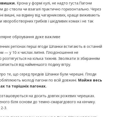
аввишки.
Крона у формі кулі, не надто густа.Пагони
ом до ствола чи взагалі практично горизонтально. Через
ні вишні, на відміну від чагарникових, краще виживають
 хвороботворних грибків і шкідливих комах і не так
улярне обрізування дуже важливе
енних регіонах перші ягоди Шпанки встигають в останній
том — у 10-х числах липня. Плодоношення не
розтягується на кілька тижнів. Зволікати зі збиранням
ипається від найменшого подиху вітру.
 про те, що серед предків Шпанки були черешні. Плоди
 обліплюють молоді пагони по всій довжині.
Майже весь
ах та торішніх пагонах.
розташовуються на досить довгих рожевих черешках.
леного біля основи до темно-смарагдового на кінчику.
 2-3.