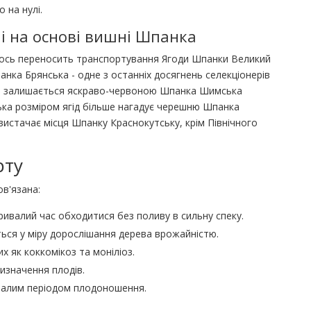
 на нулі.
ні на основі вишні Шпанка
 якось переносить транспортування Ягоди Шпанки Великий
нка Брянська - одне з останніх досягнень селекціонерів
и, залишається яскраво-червоною Шпанка Шимська
ька розміром ягід більше нагадує черешню Шпанка
 вистачає місця Шпанку Краснокутську, крім Північного
рту
ов'язана:
ривалий час обходитися без поливу в сильну спеку.
ься у міру дорослішання дерева врожайністю.
х як коккомікоз та моніліоз.
изначення плодів.
ивалим періодом плодоношення.