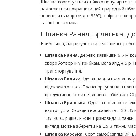
Шпанка користується стійкою популярністю не т
намагаються покращити цей природний гібри
переносить морози до -35ºС), опірність хворо
та інші показники.
Шпанка Рання, Брянська, До
Найбільш вдалі результати селекційної робот
Шпанка Рання.
Дерево заввишки 6-7 м-коду
хвороботворним грибкам. Вага ягід 4-5 р.
транспортування.
Шпанка Велика.
Ідеальна для вживання у 
відокремлюється. Транспортування в принци
продуктивного життя дерева – близько 20 р
Шпанка Брянська.
Одна із новинок селекц
надто густа. Середня врожайність – 30–35 
-35–40ºС, рідше, ніж інші різновиди Шпанки,
вигляді можна зберегти на 2,5-3 тижні. Мас
Шпанка Курська.
Сорт самобезплідний. Вис