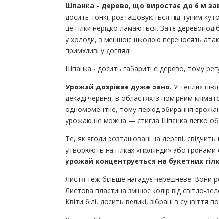
Шпанка - дерево, що виростає до 6 м з
досить тонкі, розташовуються під тупим кут
це гілки нерідко ламаються. Зате деревоподіб
у холоди, з меншою шкодою переносять атаки
примхливі у догляді.
Шпанка - досить габаритне дерево, тому рег
Урожай дозріває дуже рано.
У теплих півд
декаді червня, в областях із помірним кліма
одномоментне, тому період збирання врожаю 
урожаю не можна — стигла Шпанка легко обс
Те, як ягоди розташовані на дереві, свідчить
утворюють на гілках «гірлянди» або гронами
урожай концентрується на букетних гілк
Листя теж більше нагадує черешневе. Вони 
Листова пластина змінює колір від світло-зе
Квіти білі, досить великі, зібрані в суцвіття по