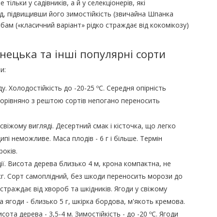
ільки у садівників, а й у селекціонерів, які
д, підвищивши його зимостійкість (звичайна Шпанка
бам («класичний варіант» рідко страждає від кокомікозу)
нецька та інші популярні сорти
и:
. Холодостійкість до -20-25 ºС. Середня опірність
 Порівняно з рештою сортів непогано переносить
свіжому вигляді. Десертний смак і кісточка, що легко
пі неможливе. Маса плодів - 6 г і більше. Термін
оків.
ії. Висота дерева близько 4 м, крона компактна, не
кг. Сорт самоплідний, без шкоди переносить морози до
 страждає від хвороб та шкідників. Ягоди у свіжому
а ягоди - близько 5 г, шкірка бордова, м'якоть кремова.
ота дерева - 3,5-4 м. Зимостійкість - до -20 ºС. Ягоди