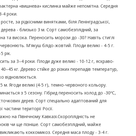
арактерна «вишнева» кислинка майже непомітна. Середня
3-4 роки.
росте, за рідкісними винятками, біля Ленінградської,
 дерева - близько 3 м. Сорт самобезплідний, за
на та висока. Переносить морози до -30? Навіть стиглі
рвоніють. М'якуш блідо-жовтий. Плоди великі - 4-5 г.
5 рік.
ть за 3–4 роки. Плоди дуже великі - 10-12 г, яскраво-
40–45 кг. Дерево стійке до різких перепадів температур,
о відновлюється.
5 м. Ягоди великі (4-5 г), темно-червоного кольору.
инається з 5 сезону. Гібрид переносить холод до -30ºС,
сточкових дерев. Сорт спеціально адаптований для
 частини території Росії.
жно на Північному Кавказі.Скороплідність не
оків чи ще пізніше. Сорт самобезплідний, майже
 викликають коккомикоз. Середня маса плоду - 3-4 г.