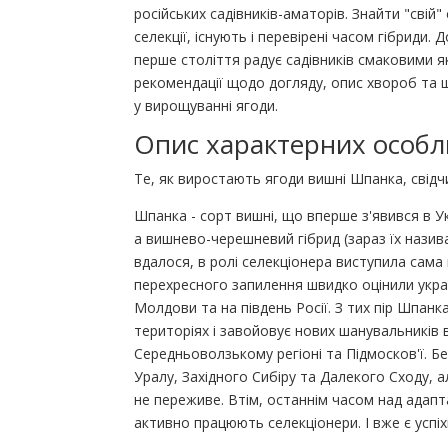
російських садівників-аматорів. Знайти "свій"
селекції, існують і перевірені часом гібриди.
перше століття радує садівників смаковими як
рекомендації щодо догляду, опис хвороб та
у вирощуванні ягоди.
Опис характерних особл
Те, як виростають ягоди вишні Шпанка, свідч
Шпанка - сорт вишні, що вперше з'явився в Ук
а вишнево-черешневий гібрид (зараз їх нази
вдалося, в ролі селекціонера виступила сама
перехресного запилення швидко оцінили укра
Молдови та на південь Росії. З тих пір Шпан
територіях і завойовує нових шанувальників в
Середньоволзькому регіоні та Підмосков'ї. Б
Уралу, Західного Сибіру та Далекого Сходу, 
не переживе. Втім, останнім часом над адапт
активно працюють селекціонери. І вже є успіх