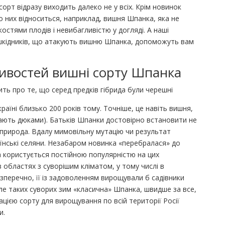
 сорт відразу виходить далеко не у всіх. Крім новинок
 До них відноситься, наприклад, вишня Шпанка, яка не
остями плодів і невибагливістю у догляді. А наші
 шкідників, що атакують вишню Шпанка, допоможуть вам
ивостей вишні сорту Шпанка
ить про те, що серед предків гібрида були черешні
раїні близько 200 років тому. Точніше, це навіть вишня,
вають дюками). Батьків Шпанки достовірно встановити не
 природа. Вдалу мимовільну мутацію чи результат
їнські селяни. Незабаром новинка «перебралася» до
ка користується постійною популярністю на цих
 областях з суворішим кліматом, у тому числі в
езперечно, її із задоволенням вирощували б садівники
але таких суворих зим «класична» Шпанка, швидше за все,
ацією сорту для вирощування по всій території Росії
и.