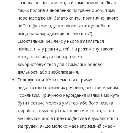
зазнала не тільки мама, а й саме немовля. Після
таких пологів відновлення потрібне обом, тому
новонароджений багато спить, практично нічого
не їсть (рекомендуємо прочитати: що робити,
якщо новонароджений погано їсть?).
Смоктальний рефлекс у нього з'являється
пізніше, ніж у решти дітей. На режим сну також
можуть вплинути препарати, які
використовуються для стимуляції родової
діяльності або знеболювання.
Голодування. Коли немовля отримує
недостатньо поживних речовин, він стає млявим
і сонливим. Причиною недоїдання малюка можуть
бути нестача молока у матері або його низька
жирність, труднощі із захопленням соска, якщо
він плоский або втягнутий.Дитина відмовляється
від грудей, якщо молоко має неприємний смак –