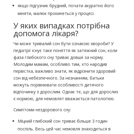
якщо підгузник брудний, почати акуратно його
міняти, малюк прокинеться у процесі.
У яких випадках потрібна
допомога лікаря?
Чи може тривалий сон бути ознакою хвороби? У
педіатрії існує таке поняття як затяжний сон, коли
фаза глибокого сну триває довше за норму.
Молодим мамам, особливо тим, хто народив
первістка, важливо знати, як відрізнити здоровий
сон від небезпечного. За незнанням, батьки
можуть порівнювати особливості дитячого
відпочинку з дорослим. Однак те, що для дорослих
є нормою, для немовлят вважається патологією.
Симптоми нездорового сну:
Міцний глибокий сон триває більше 3 годин
поспіль. Весь цей час немовля знаходиться в