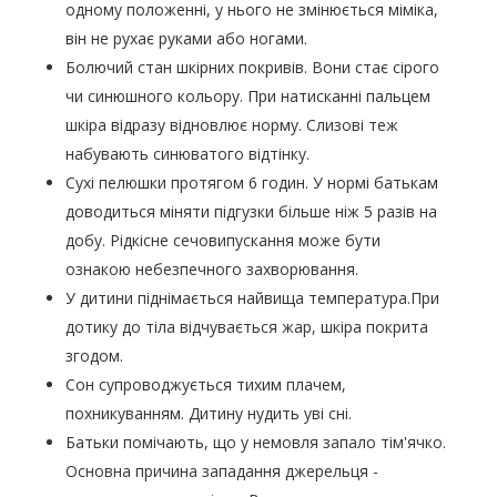
одному положенні, у нього не змінюється міміка,
він не рухає руками або ногами.
Болючий стан шкірних покривів. Вони стає сірого
чи синюшного кольору. При натисканні пальцем
шкіра відразу відновлює норму. Слизові теж
набувають синюватого відтінку.
Сухі пелюшки протягом 6 годин. У нормі батькам
доводиться міняти підгузки більше ніж 5 разів на
добу. Рідкісне сечовипускання може бути
ознакою небезпечного захворювання.
У дитини піднімається найвища температура.При
дотику до тіла відчувається жар, шкіра покрита
згодом.
Сон супроводжується тихим плачем,
похникуванням. Дитину нудить уві сні.
Батьки помічають, що у немовля запало тім'ячко.
Основна причина западання джерельця -