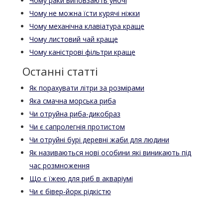
Чому раки виповзають уночі
Чому не можна їсти курячі ніжки
Чому механічна клавіатура краще
Чому листовий чай краще
Чому каністрові фільтри краще
Останні статті
Як порахувати літри за розмірами
Яка смачна морська риба
Чи отруйна риба-дикобраз
Чи є сапролегнія протистом
Чи отруйні бурі деревні жаби для людини
Як називаються нові особини які виникають під
час розмноження
Що є їжею для риб в акваріумі
Чи є бівер-йорк рідкістю