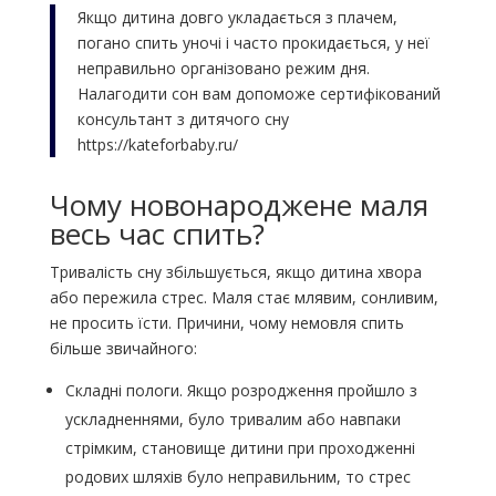
Якщо дитина довго укладається з плачем,
погано спить уночі і часто прокидається, у неї
неправильно організовано режим дня.
Налагодити сон вам допоможе сертифікований
консультант з дитячого сну
https://kateforbaby.ru/
Чому новонароджене маля
весь час спить?
Тривалість сну збільшується, якщо дитина хвора
або пережила стрес. Маля стає млявим, сонливим,
не просить їсти. Причини, чому немовля спить
більше звичайного:
Складні пологи. Якщо розродження пройшло з
ускладненнями, було тривалим або навпаки
стрімким, становище дитини при проходженні
родових шляхів було неправильним, то стрес