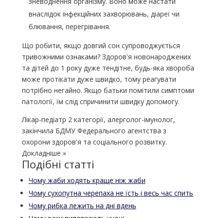
зневоднення організму. Воно може настати
внаслідок інфекційних захворювань, діареї чи
блювання, перегрівання.
Що робити, якщо довгий сон супроводжується
тривожними ознаками? Здоров'я новонароджених
та дітей до 1 року дуже тендітне, будь-яка хвороба
може протікати дуже швидко, тому реагувати
потрібно негайно. Якщо батьки помітили симптоми
патології, їм слід спричинити швидку допомогу.
Лікар-педіатр 2 категорії, алерголог-імунолог,
закінчила БДМУ Федерального агентства з
охорони здоров'я та соціального розвитку.
Докладніше »
Подібні статті
Чому жаби ходять краще ніж жаби
Чому сухопутна черепаха не їсть і весь час спить
Чому рибка лежить на дні вдень