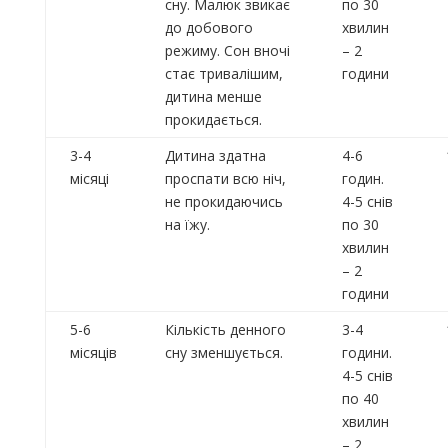
сну. Малюк звикає
по 30
до добового
хвилин
режиму. Сон вночі
– 2
стає тривалішим,
години
дитина менше
прокидається.
3-4
Дитина здатна
4-6
місяці
проспати всю ніч,
годин.
не прокидаючись
4-5 снів
на їжу.
по 30
хвилин
– 2
години
5-6
Кількість денного
3-4
місяців
сну зменшується.
години.
4-5 снів
по 40
хвилин
– 2