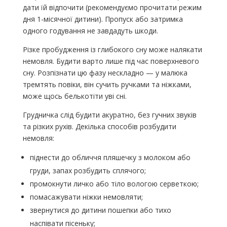
дати їй відпочити (рекомендуємо прочитати режим
дня 1-місячної дитини). Пропуск або затримка
одного годування не завдадуть шкоди.
Різке пробудження із глибокого сну може налякати
немовля. Будити варто лише під час поверхневого
сну. Розпізнати цю фазу нескладно — у малюка
тремтять повіки, він сучить ручками та ніжками,
може щось белькотіти уві сні.
Грудничка слід будити акуратно, без гучних звуків
та різких рухів. Декілька способів розбудити
немовля:
піднести до обличчя пляшечку з молоком або
груди, запах розбудить сплячого;
промокнути личко або тіло вологою серветкою;
помасажувати ніжки немовляти;
звернутися до дитини пошепки або тихо
наспівати пісеньку;