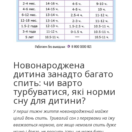
Новонароджена
дитина занадто багато
спить: чи варто
турбуватися, які норми
сну для дитини?
У перші тижні життя новонароджений майже
цілий день спить. Тривалий сон з перервами на їжу
вважається нормою, але якщо немовля спить дуже
міцно і довго, не просить їсти, це може бути