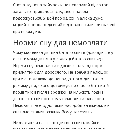
Спочатку вона займає лише невеликий відсоток
загальної тривалості сну, але з часом
подовжується. У цей період сон малюка дуже
міцний, новонароджений відновлює сили, витрачені
протягом дня.
Норми сну для немовляти
Чому маленька дитина багато спить (докладніше у
статті: чому дитина у 3 місяці багато спить?)?
Норми сну немовляти відрізняються від норм,
прийнятних для дорослого. Не треба з пелюшок
привчати малюка до непридатного для нього
режиму дня, якого дотримуються його батьки. У
перші тижні після народження кількість годин
денного та нічного сну у немовляти однакова.
Немовляті все одно, який час доби за вікном, він
спатиме стільки, скільки йому належить.
Незважаючи на те, що дитина спить майже