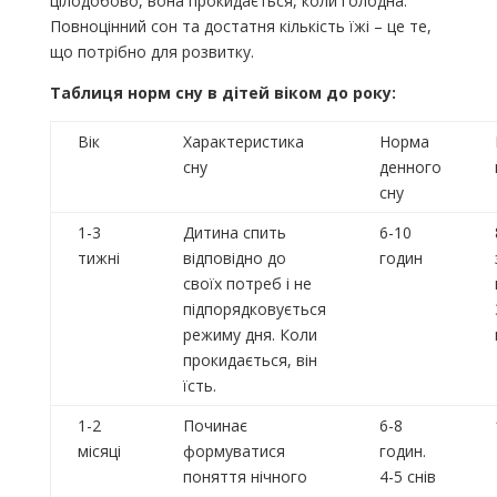
цілодобово, вона прокидається, коли голодна.
Повноцінний сон та достатня кількість їжі – це те,
що потрібно для розвитку.
Таблиця норм сну в дітей віком до року:
Вік
Характеристика
Норма
сну
денного
сну
1-3
Дитина спить
6-10
тижні
відповідно до
годин
своїх потреб і не
підпорядковується
режиму дня. Коли
прокидається, він
їсть.
1-2
Починає
6-8
місяці
формуватися
годин.
поняття нічного
4-5 снів