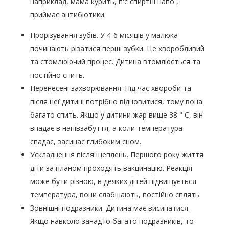
наприклад, мама курить, п'є спиртні напої,
приймає антибіотики.
Прорізування зубів. У 4-6 місяців у малюка
починають різатися перші зубки. Це хворобливий
та стомлюючий процес. Дитина втомлюється та
постійно спить.
Перенесені захворювання. Під час хвороби та
після неї дитині потрібно відновитися, тому вона
багато спить. Якщо у дитини жар вище 38 ° С, він
впадає в напівзабуття, а коли температура
спадає, засинає глибоким сном.
Ускладнення після щеплень. Першого року життя
діти за планом проходять вакцинацію. Реакція
може бути різною, в деяких дітей підвищується
температура, вони слабшають, постійно сплять.
Зовнішні подразники. Дитина має висипатися.
Якщо навколо занадто багато подразників, то