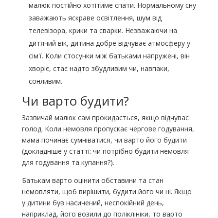
малюк постійно хотітиме спати. Нормальному сну
заважають яскраве освітлення, шум від
телевізора, крики та сварки. Незважаючи на
дитячий вік, дитина добре відчуває атмосферу у
сім'ї. Коли стосунки між батьками напружені, він
хворіє, стає надто збудливим чи, навпаки,
сонливим.
Чи варто будити?
Зазвичай малюк сам прокидається, якщо відчуває
голод. Коли немовля пропускає чергове годування,
мама починає сумніватися, чи варто його будити
(докладніше у статті: чи потрібно будити немовля
для годування та купання?).
Батькам варто оцінити обставини та стан
немовляти, щоб вирішити, будити його чи ні. Якщо
у дитини був насичений, неспокійний день,
наприклад, його возили до поліклініки, то варто