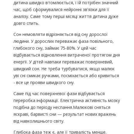
дитина швидко втомлюється, і їй потрібен значний
час, щоб сформувалися нейронні зв'язки для її
аналізу. Саме тому перші місяці життя дитина дуже
довго спить.
Сон немовляти відрізняється від сну дорослої
людини. У дорослих переважає фаза повільного,
глибокого сну, займає 75-80%. У цей час
відбувається відновлення витраченої протягом дня
енергії. У дітей навпаки переважає поверхневий,
швидкий сон. Не треба турбуватися, якщо малюк
уві сні смикає ручками, посміхається або кривиться
- все це прояви швидкого сну.
Саме під час поверхневої фази відбувається
переробка інформації. Електрична активність мозку
подібна до періоду неспання.Малюкові сняться
яскраві, барвисті сни — результат нових вражень
від навколишнього світу.
Глибока фаза теж є, але її тривалість менше.