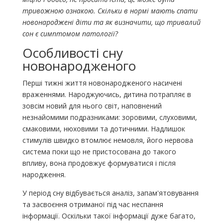
тривожною ознакою. Скільки в нормі мають спати
новонароджені діти та як визначити, що тривалий
сон є симптомом патології?
Особливості сну
новонародженого
Перші тижні життя новонародженого насичені
враженнями. Народжуючись, дитина потрапляє в
зовсім новий для нього світ, наповнений
незнайомими подразниками: зоровими, слуховими,
смаковими, нюховими та дотичними. Надлишок
стимулів швидко втомлює немовля, його нервова
система поки що не пристосована до такого
впливу, вона продовжує формуватися і після
народження.
У період сну відбувається аналіз, запам'ятовування
та засвоєння отриманої під час неспання
інформації. Оскільки такої інформації дуже багато,