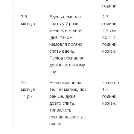
години
7-9
Вдень немовля
2-3
місяців
спить у 2 рази
години.
менше, ніж уночі
2-3 сни
(див. також:
по 1-2
немовля погано
години
спить вдень).
кожен.
Період неспання
дорівнює нічному
сну.
10
Незважаючи на
2 сни по
місяців
те, що малюк, як і
1-2
- 1 рік
раніше, дуже
години
довго спить,
кожен.
тривалість
неспання зростає
вдвічі.