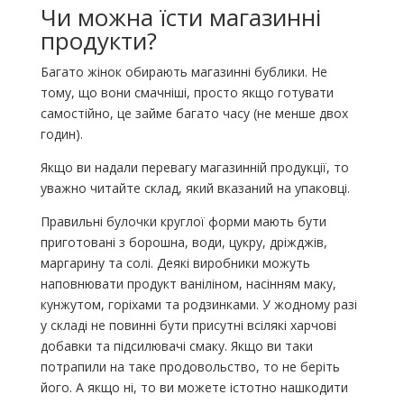
Чи можна їсти магазинні
продукти?
Багато жінок обирають магазинні бублики. Не
тому, що вони смачніші, просто якщо готувати
самостійно, це займе багато часу (не менше двох
годин).
Якщо ви надали перевагу магазинній продукції, то
уважно читайте склад, який вказаний на упаковці.
Правильні булочки круглої форми мають бути
приготовані з борошна, води, цукру, дріжджів,
маргарину та солі. Деякі виробники можуть
наповнювати продукт ваніліном, насінням маку,
кунжутом, горіхами та родзинками. У жодному разі
у складі не повинні бути присутні всілякі харчові
добавки та підсилювачі смаку. Якщо ви таки
потрапили на таке продовольство, то не беріть
його. А якщо ні, то ви можете істотно нашкодити