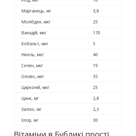
Марганець, мг
3,8
Молібден, мкг
25
Ванадій, мкг
170
Кобальт, мкг
5
Нікель, мкг
40
Селен, мкг
19
Олово, мкг
35
Цирконій, мкг
25
Цинк, мг
2,8
Залізо, мг
2,3
Хлор, мг
30
Вітаміни в Бубликі прості