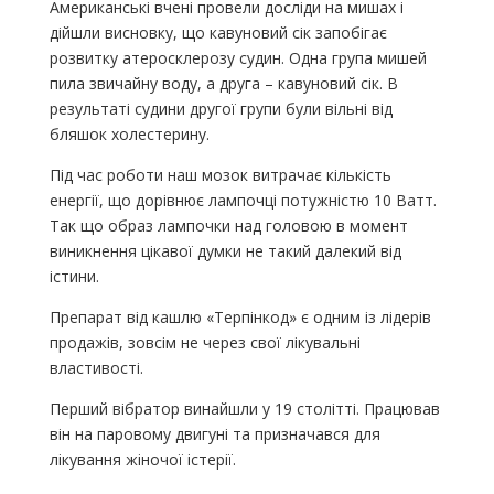
Американські вчені провели досліди на мишах і
дійшли висновку, що кавуновий сік запобігає
розвитку атеросклерозу судин. Одна група мишей
пила звичайну воду, а друга – кавуновий сік. В
результаті судини другої групи були вільні від
бляшок холестерину.
Під час роботи наш мозок витрачає кількість
енергії, що дорівнює лампочці потужністю 10 Ватт.
Так що образ лампочки над головою в момент
виникнення цікавої думки не такий далекий від
істини.
Препарат від кашлю «Терпінкод» є одним із лідерів
продажів, зовсім не через свої лікувальні
властивості.
Перший вібратор винайшли у 19 столітті. Працював
він на паровому двигуні та призначався для
лікування жіночої істерії.