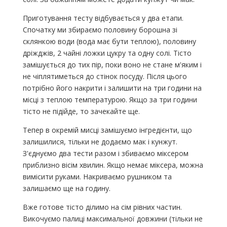
Приготування тесту відбувається у два етапи.
Спочатку ми збираємо половину борошна зі
склянкою води (вода має бути теплою), половину
дріжджів, 2 чайні ложки цукру та одну солі. Тісто
замішується до тих пір, поки воно не стане м'яким і
не чіплятиметься до стінок посуду. Після цього
потрібно його накрити і залишити на три години на
місці з теплою температурою. Якщо за три години
тісто не підійде, то зачекайте ще.
Тепер в окремій мисці замішуємо інгредієнти, що
залишилися, тільки не додаємо мак і кунжут.
З'єднуємо два тести разом і збиваємо міксером
приблизно вісім хвилин. Якщо немає міксера, можна
вимісити руками. Накриваємо рушником та
залишаємо ще на годину.
Вже готове тісто ділимо на сім рівних частин.
Викочуємо палиці максимальної довжини (тільки не