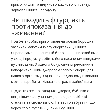
прямої кишки та шлунково-кишкового тракту.
Харчова цінність продукту
Чи шкодить фігурі, які є
протипоказання до
вживання?
Подібні вироби, приготовані на основі борошна,
зазвичай мають чималу енергетичну цінність.
Справа саме в пшеничній борошні – її високий вміст
у складі продукту робить його насиченим швидкими
вуглеводами. З одного боку, саме ці речовини є
найефективнішим джерелом “легкої” енергії для
нашого організму. Однак при надмірному вживанні
можна заробити і кілька кілограмів зайвої ваги.
Щодо тих же шоколадних цукерок, бублики є
вигіднішим частуванням до чаю для осіб, які
стежать за своєю вагою. Не варто забувати, що
через свою сухість бублики і сушіння