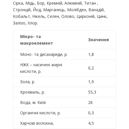
Сірка, Мідь, Бор, Кремній, Алюміній, Титан ,
Стронцій, Йод, Марганець, Молібден, Ванадій,
Кобальт, Нікель, Селен, Олово, Цирконій, Цинк,
Залізо, Хлор.
Мікро- та
Значення
макроелемент
Моно- та дисахариди, р.
1,8
НЖК – насичені жирні
0,2
кислоти, р.
Зола, р.
1,9
Крохмаль, р.
55,3
Вода, м. Київ
26
Органічні кислоти, р.
0,3
Харчові волокна,
4,5