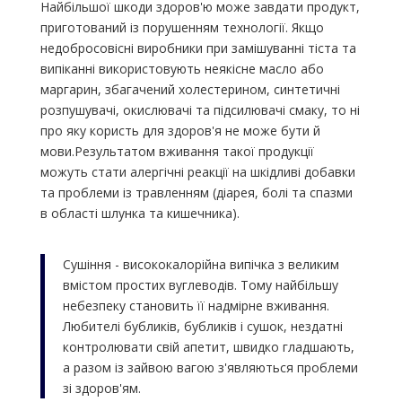
Найбільшої шкоди здоров'ю може завдати продукт,
приготований із порушенням технології. Якщо
недобросовісні виробники при замішуванні тіста та
випіканні використовують неякісне масло або
маргарин, збагачений холестерином, синтетичні
розпушувачі, окислювачі та підсилювачі смаку, то ні
про яку користь для здоров'я не може бути й
мови.Результатом вживання такої продукції
можуть стати алергічні реакції на шкідливі добавки
та проблеми із травленням (діарея, болі та спазми
в області шлунка та кишечника).
Сушіння - висококалорійна випічка з великим
вмістом простих вуглеводів. Тому найбільшу
небезпеку становить її надмірне вживання.
Любителі бубликів, бубликів і сушок, нездатні
контролювати свій апетит, швидко гладшають,
а разом із зайвою вагою з'являються проблеми
зі здоров'ям.