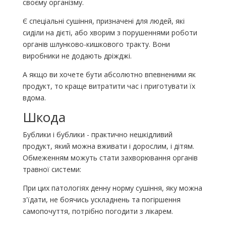
своєму організму.
Є спеціальні сушіння, призначені для людей, які
сиділи на дієті, або хворим з порушеннями роботи
органів шлунково-кишкового тракту. Вони
виробники не додають дріжджі.
А якщо ви хочете бути абсолютно впевненими як
продукт, то краще витратити час і приготувати їх
вдома.
Шкода
Бублики і бублики - практично нешкідливий
продукт, який можна вживати і дорослим, і дітям.
Обмеженням можуть стати захворювання органів
травної системи:
При цих патологіях денну норму сушіння, яку можна
з'їдати, не боячись ускладнень та погіршення
самопочуття, потрібно погодити з лікарем.