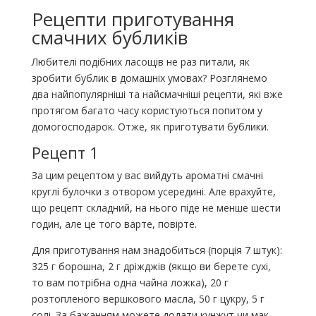
Рецепти приготування
смачних бубликів
Любителі подібних ласощів не раз питали, як
зробити бублик в домашніх умовах? Розглянемо
два найпопулярніші та найсмачніші рецепти, які вже
протягом багато часу користуються попитом у
домогосподарок. Отже, як приготувати бублики.
Рецепт 1
За цим рецептом у вас вийдуть ароматні смачні
круглі булочки з отвором усередині. Але врахуйте,
що рецепт складний, на нього піде не менше шести
годин, але це того варте, повірте.
Для приготування нам знадобиться (порція 7 штук):
325 г борошна, 2 г дріжджів (якщо ви берете сухі,
то вам потрібна одна чайна ложка), 20 г
розтопленого вершкового масла, 50 г цукру, 5 г
солі. За бажанням можете додати кунжут чи мак.