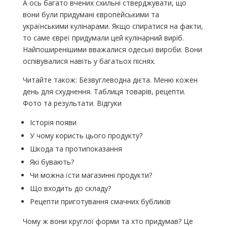
А ось багато вчених схильні стверджувати, що
вони були придумані європейськими та
українськими кулінарами. Якщо спиратися на факти,
то саме євреї придумали цей кулінарний виріб.
Найпоширенішими вважалися одеські вироби. Вони
оспівувалися навіть у багатьох піснях.
Читайте також: Безвуглеводна дієта. Меню кожен
день для схуднення. Таблиця товарів, рецепти.
Фото та результати. Відгуки
Історія появи
У чому користь цього продукту?
Шкода та протипоказання
Які бувають?
Чи можна їсти магазинні продукти?
Що входить до складу?
Рецепти приготування смачних бубликів
Чому ж вони круглої форми та хто придумав? Це