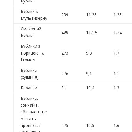
Бублик
Бублик з
259
11,28
1,28
Мультизерну
Смажений
288
11,14
1,72
Бублик
Бублики з
Корицею та
273
9,8
1,7
Ізюмом
Бублики
276
9,1
1,1
(сушіння)
Баранки
311
10,4
1,3
Бублики,
звичайні,
збагачені, не
містять
пропіонат
275
10,5
1,6