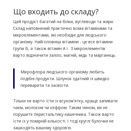
Що входить до складу?
Цей продукт багатий на білки, вуглеводи та жири.
Склад наповнений практично всіма вітамінами та
мікроелементами, які необхідні для людського
організму. Найголовніші вітаміни - це все вітаміни
групи В, а також вітамін А і . З мікроелементів
варто відзначити залізо, магній, мідь та марганець.
Мікрофлора людського організму любить
подібні продукти. Шлунок здатний їх швидко
переварити та засвоїти.
Тільки не варто їсти їх всухом'ятку, краще запивати
чаєм, молоком чи кефіром. Таким чином, ви не
порушите перистальтику кишечника. Також варто
їсти їх у помірній кількості. І тоді круглі булочки не
зашкодять вашому здоров'ю.