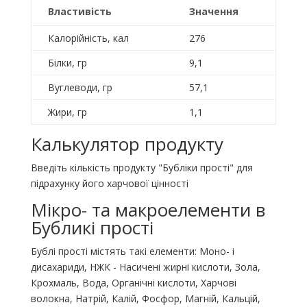
Властивість
Значення
Калорійність, кал
276
Білки, гр
9,1
Вуглеводи, гр
57,1
Жири, гр
1,1
Калькулятор продукту
Введіть кількість продукту "Бубліки прості" для
підрахунку його харчової цінності
Мікро- та макроелементи в
Бубликі прості
Бублі прості містять такі елементи: Моно- і
дисахариди, НЖК - Насичені жирні кислоти, Зола,
Крохмаль, Вода, Органічні кислоти, Харчові
волокна, Натрій, Калій, Фосфор, Магній, Кальцій,