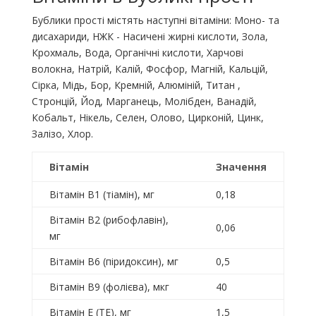
Бублики прості містять наступні вітаміни: Моно- та
дисахариди, НЖК - Насичені жирні кислоти, Зола,
Крохмаль, Вода, Органічні кислоти, Харчові
волокна, Натрій, Калій, Фосфор, Магній, Кальцій,
Сірка, Мідь, Бор, Кремній, Алюміній, Титан ,
Стронцій, Йод, Марганець, Молібден, Ванадій,
Кобальт, Нікель, Селен, Олово, Цирконій, Цинк,
Залізо, Хлор.
Вітамін
Значення
Вітамін B1 (тіамін), мг
0,18
Вітамін B2 (рибофлавін),
0,06
мг
Вітамін B6 (піридоксин), мг
0,5
Вітамін B9 (фолієва), мкг
40
Вітамін E (ТЕ), мг
1,5