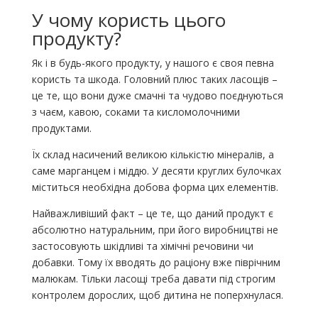
У чому користь цього
продукту?
Як і в будь-якого продукту, у нашого є своя певна
користь та шкода. Головний плюс таких ласощів –
це те, що вони дуже смачні та чудово поєднуються
з чаєм, кавою, соками та кисломолочними
продуктами.
Їх склад насичений великою кількістю мінералів, а
саме марганцем і міддю. У десяти круглих булочках
міститься необхідна добова форма цих елементів.
Найважливіший факт – це те, що даний продукт є
абсолютно натуральним, при його виробництві не
застосовують шкідливі та хімічні речовини чи
добавки. Тому їх вводять до раціону вже піврічним
малюкам. Тільки ласощі треба давати під строгим
контролем дорослих, щоб дитина не поперхнулася.