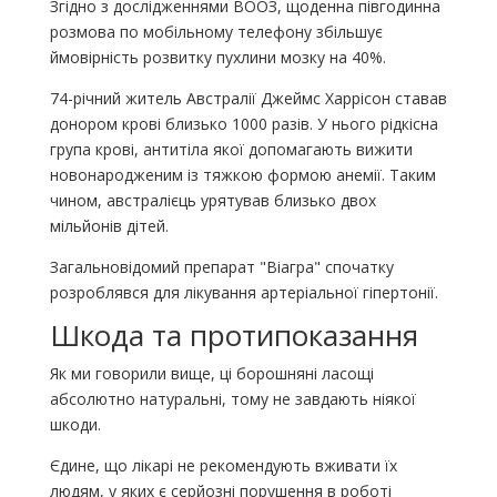
Згідно з дослідженнями ВООЗ, щоденна півгодинна
розмова по мобільному телефону збільшує
ймовірність розвитку пухлини мозку на 40%.
74-річний житель Австралії Джеймс Харрісон ставав
донором крові близько 1000 разів. У нього рідкісна
група крові, антитіла якої допомагають вижити
новонародженим із тяжкою формою анемії. Таким
чином, австралієць урятував близько двох
мільйонів дітей.
Загальновідомий препарат "Віагра" спочатку
розроблявся для лікування артеріальної гіпертонії.
Шкода та протипоказання
Як ми говорили вище, ці борошняні ласощі
абсолютно натуральні, тому не завдають ніякої
шкоди.
Єдине, що лікарі не рекомендують вживати їх
людям, у яких є серйозні порушення в роботі