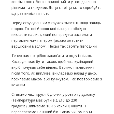
зовсім тонкі). Вони повинні вийти у вас ідеально
рівними та гладкими. Якщо є тріщини, то спробуйте
ще раз вимісити тісто.
Перед скручуванням у кружок змастіть кінці палиць
водою. Готові борошняні кільця необхідно
викласти на лист, який попередньо застелити
пергаментним папером (можна змастити
вершковим маслом). Нехай так стоять півгодини.
Тепер нам потрібно закип'ятити воду із сіллю.
Каструля має бути такою, щоб наш кулінарний
виріб почував себе вільно. Варимо півхвилини і
після того, як випливе, викладаємо назад у деко,
посипаємо маком або кунжутом. Так повторюємо з
кожним.
Ставимо наші круглі булочки у розігріту духовку
(температура має бути від 210 до 230
градусів).Випікаємо 10-15 хвилин|мінути| і
перевертаємо на інший бік. Таким чином вони