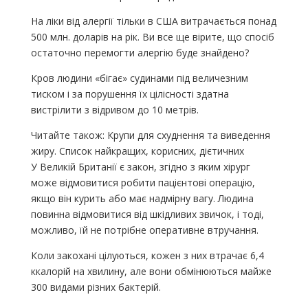
На ліки від алергії тільки в США витрачається понад
500 млн. доларів на рік. Ви все ще вірите, що спосіб
остаточно перемогти алергію буде знайдено?
Кров людини «бігає» судинами під величезним
тиском і за порушення їх цілісності здатна
вистрілити з відривом до 10 метрів.
Читайте також: Крупи для схуднення та виведення
жиру. Список найкращих, корисних, дієтичних
У Великій Британії є закон, згідно з яким хірург
може відмовитися робити пацієнтові операцію,
якщо він курить або має надмірну вагу. Людина
повинна відмовитися від шкідливих звичок, і тоді,
можливо, їй не потрібне оперативне втручання.
Коли закохані цілуються, кожен з них втрачає 6,4
ккалорій на хвилину, але вони обмінюються майже
300 видами різних бактерій.