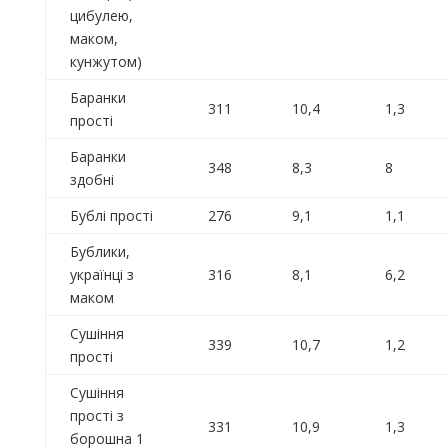
цибулею,
маком,
кунжутом)
Баранки
311
10,4
1,3
прості
Баранки
348
8,3
8
здобні
Бублі прості
276
9,1
1,1
Бублики,
українці з
316
8,1
6,2
маком
Сушіння
339
10,7
1,2
прості
Сушіння
прості з
331
10,9
1,3
борошна 1