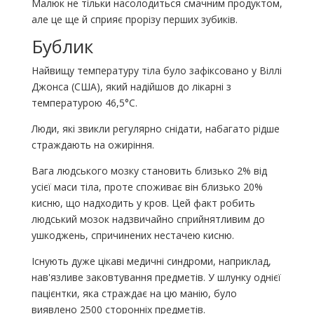
Малюк не тільки насолодиться смачним продуктом,
але це ще й сприяє прорізу перших зубиків.
Бублик
Найвищу температуру тіла було зафіксовано у Віллі
Джонса (США), який надійшов до лікарні з
температурою 46,5°C.
Люди, які звикли регулярно снідати, набагато рідше
страждають на ожиріння.
Вага людського мозку становить близько 2% від
усієї маси тіла, проте споживає він близько 20%
кисню, що надходить у кров. Цей факт робить
людський мозок надзвичайно сприйнятливим до
ушкоджень, спричинених нестачею кисню.
Існують дуже цікаві медичні синдроми, наприклад,
нав'язливе заковтування предметів. У шлунку однієї
пацієнтки, яка страждає на цю манію, було
виявлено 2500 сторонніх предметів.