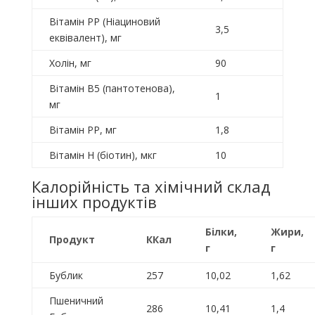
Вітамін PP (Ніациновий
3,5
еквівалент), мг
Холін, мг
90
Вітамін B5 (пантотенова),
1
мг
Вітамін PP, мг
1,8
Вітамін H (біотин), мкг
10
Калорійність та хімічний склад
інших продуктів
Білки,
Жири,
Продукт
ККал
г
г
Бублик
257
10,02
1,62
Пшеничний
286
10,41
1,4