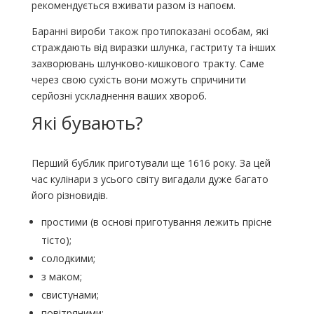
рекомендується вживати разом із напоєм.
Баранні вироби також протипоказані особам, які
страждають від виразки шлунка, гастриту та інших
захворювань шлунково-кишкового тракту. Саме
через свою сухість вони можуть спричинити
серйозні ускладнення ваших хвороб.
Які бувають?
Перший бублик приготували ще 1616 року. За цей
час кулінари з усього світу вигадали дуже багато
його різновидів.
простими (в основі приготування лежить прісне
тісто);
солодкими;
з маком;
свистунами;
повітряними;