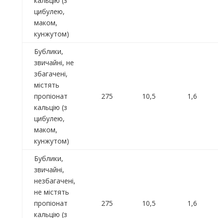
кальцію (з
цибулею,
маком,
кунжутом)
Бублики,
звичайні, не
збагачені,
містять
пропіонат
275
10,5
1,6
кальцію (з
цибулею,
маком,
кунжутом)
Бублики,
звичайні,
незбагачені,
не містять
пропіонат
275
10,5
1,6
кальцію (з