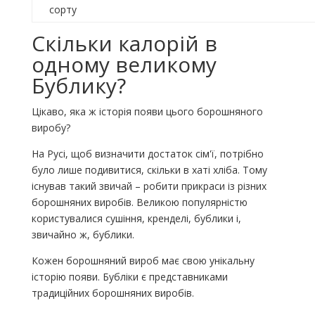
сорту
Скільки калорій в
одному великому
Бублику?
Цікаво, яка ж історія появи цього борошняного
виробу?
На Русі, щоб визначити достаток сім'ї, потрібно
було лише подивитися, скільки в хаті хліба. Тому
існував такий звичай – робити прикраси із різних
борошняних виробів. Великою популярністю
користувалися сушіння, кренделі, бублики і,
звичайно ж, бублики.
Кожен борошняний вироб має свою унікальну
історію появи. Бубліки є представниками
традиційних борошняних виробів.