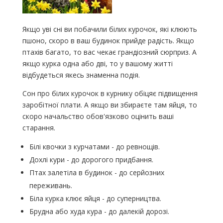
Якщо уві сні ви побачили білих курочок, які клюють
пшоно, скоро в ваш будинок прийде радість. Якщо
птахів багато, то вас чекає грандіозний сюрприз. А
якщо курка одна або дві, то у вашому житті
відбудеться якесь знаменна подія.
Сон про білих курочок в курнику обіцяє підвищення
заробітної плати. А якщо ви збираєте там яйця, то
скоро начальство обов'язково оцінить ваші
старання.
Білі квочки з курчатами - до ревнощів.
Дохлі кури - до дорогого придбання.
Птах залетіла в будинок - до серйозних
переживань.
Біла курка клює яйця - до суперництва.
Брудна або худа кура - до далекій дорозі.