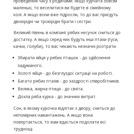
проведення часу з родичами. Якщо курчата зовсім
маленькі, то веселитися ви будете в сімейному
колі. А якщо вони вже підросли, то до вас приїдуть
двоюрідні чи троюрідні брати і сестри.
Великий півень в компанії рябих несучок сниться до
достатку. А якщо серед них будуть інші птахи (гуси,
качки, голуби), то вас чекають незначні розтрати.
Збирати яйця у рябих пташок - до здійснення
задуманого.
Золоті яйця - до безглуздої ситуації на роботі.
Багато рябих птахів - до заздрості співробітників.
Велика, жирна птиця - до свята.
Дохла ряба курка - до значних витрат.
Сон, в якому курочка відлітає з двору, сниться до
непомірних навантажень. А якщо вона
повертається, то вам вдасться подолати всі
труднощі.