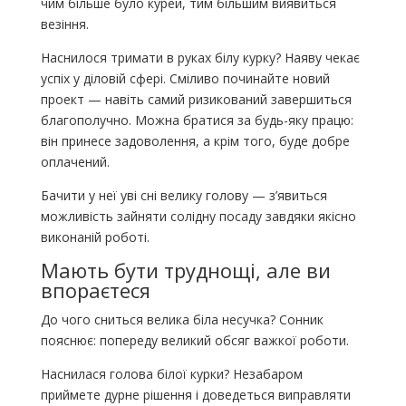
чим більше було курей, тим більшим виявиться
везіння.
Наснилося тримати в руках білу курку? Наяву чекає
успіх у діловій сфері. Сміливо починайте новий
проект — навіть самий ризикований завершиться
благополучно. Можна братися за будь-яку працю:
він принесе задоволення, а крім того, буде добре
оплачений.
Бачити у неї уві сні велику голову — з’явиться
можливість зайняти солідну посаду завдяки якісно
виконаній роботі.
Мають бути труднощі, але ви
впораєтеся
До чого сниться велика біла несучка? Сонник
пояснює: попереду великий обсяг важкої роботи.
Наснилася голова білої курки? Незабаром
приймете дурне рішення і доведеться виправляти