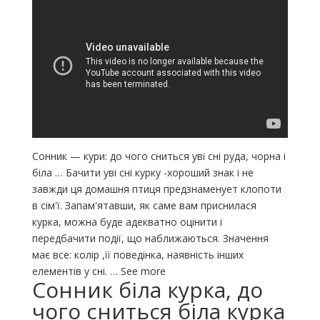
Сонник — кури: до чого сниться уві сні руда, чорна і
біла … Бачити уві сні курку -хороший знак і не
завжди ця домашня птиця предзнаменует клопоти
в сім'ї. Запам'ятавши, як саме вам приснилася
курка, можна буде адекватно оцінити і
передбачити події, що наближаються. Значення
має все: колір ,її поведінка, наявність інших
елементів у сні. … See more
Сонник біла курка, до
чого сниться біла курка