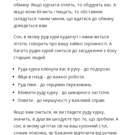
обману. Якщо курчата сплять, то обдурять вас. А
якщо вони бігають і пищать, то обставини
складуться таким чином, що вдатися до обману
доведеться вам.
Сон, в якому руді кури кудахчут і намагаються
літати, говорить про вашу зайвої скромності. А
багато рудих курей сниться до засудження з боку
старших людей.
Руда курка клюнула вас в руку - до подорожі.
Яйця в гнізді - до важкої роботи.
Руді півні - до серцевих переживань.
Вбивати руду курку - до шикарного застілля.
Ловити - до нерішучості у важливій справі.
Якщо вам сниться, як ви гладите руду курку,
значить, в душі ви шкодуєте про те, що зробили. А
сон, в якому ця птах сів на ваш кухонний стіл,
сонник пояснює, як бажання відпочити від рутини.