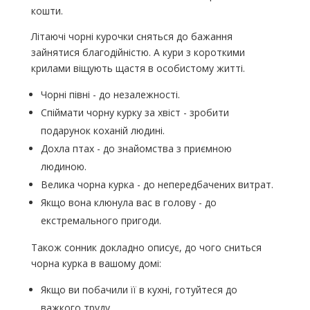
кошти.
Літаючі чорні курочки сняться до бажання
зайнятися благодійністю. А кури з короткими
крилами віщують щастя в особистому житті.
Чорні півні - до незалежності.
Спіймати чорну курку за хвіст - зробити
подарунок коханій людині.
Дохла птах - до знайомства з приємною
людиною.
Велика чорна курка - до непередбачених витрат.
Якщо вона клюнула вас в голову - до
екстремального пригоди.
Також сонник докладно описує, до чого сниться
чорна курка в вашому домі:
Якщо ви побачили її в кухні, готуйтеся до
важкого труду.