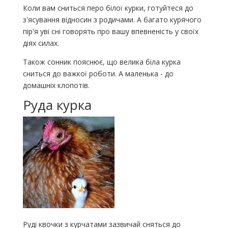
Коли вам сниться перо білої курки, готуйтеся до
з'ясування відносин з родичами. А багато курячого
пір'я уві сні говорять про вашу впевненість у своїх
діях силах.
Також сонник пояснює, що велика біла курка
сниться до важкої роботи. А маленька - до
домашніх клопотів.
Руда курка
Руді квочки з курчатами зазвичай сняться до