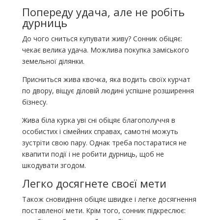
Попереду удача, але не робіть
дурниць
До чого сниться купувати живу? Сонник обіцяє:
чекає велика удача. Можлива покупка заміського
земельної ділянки.
Присниться жива квочка, яка водить своїх курчат
по двору, віщує діловій людині успішне розширення
бізнесу.
Жива біла курка уві сні обіцяє благополуччя в
особистих і сімейних справах, самотні можуть
зустріти свою пару. Однак треба постаратися не
квапити події і не робити дурниць, щоб не
шкодувати згодом.
Легко досягнете своєї мети
Також сновидіння обіцяє швидке і легке досягнення
поставленої мети. Крім того, сонник підкреслює: