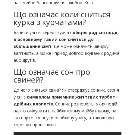
на сімейне благополуччя і любов. Кеш
Що означає коли сниться
курка з курчатами?
Бачити уві сні курей і курчат
обіцяє радісні події,
в основному такий сон сниться до
збільшення сім'ї
. Це може означити швидку
вагітність, а може і приїзд довгоочікуваних родичів
або друзів.
Що означає сон про
свиней?
До чого сняться свині? Як стверджує сонник, свиня
у сні є
символом приємних життєвих турбот і
дрібних клопотів
. Сонник розповість, яких подій
варто очікувати в найближчому майбутньому, на
що варто звернути особливу увагу, а також про
хороших провісників.