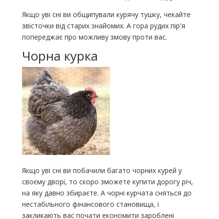
Якщо уві сні ви общипували курячу тушку, чекайте
звісточки від старих знайомих. А гора рудих пір'я
попереджає про можливу змову проти вас.
Чорна курка
Якщо уві сні ви побачили багато чорних курей у
своєму дворі, то скоро зможете купити дорогу річ,
на яку давно збираєте. А чорні курчата сняться до
нестабільного фінансового становища, і
закликають вас почати економити зароблені