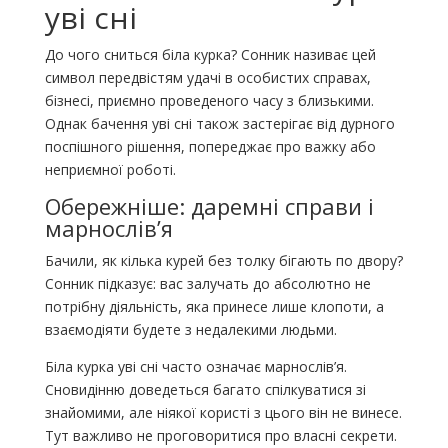
уві сні
До чого сниться біла курка? Сонник називає цей
символ передвістям удачі в особистих справах,
бізнесі, приємно проведеного часу з близькими.
Однак бачення уві сні також застерігає від дурного
поспішного рішення, попереджає про важку або
неприємної роботі.
Обережніше: даремні справи і
марнослів’я
Бачили, як кілька курей без толку бігають по двору?
Сонник підказує: вас залучать до абсолютно не
потрібну діяльність, яка принесе лише клопоти, а
взаємодіяти будете з недалекими людьми.
Біла курка уві сні часто означає марнослів’я.
Сновидінню доведеться багато спілкуватися зі
знайомими, але ніякої користі з цього він не винесе.
Тут важливо не проговоритися про власні секрети.