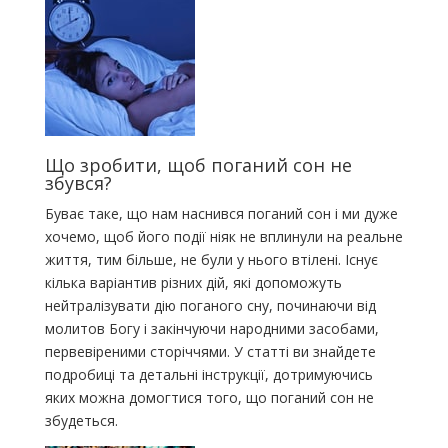
Що зробити, щоб поганий сон не
збувся?
Буває таке, що нам наснився поганий сон і ми дуже
хочемо, щоб його події ніяк не вплинули на реальне
життя, тим більше, не були у нього втілені. Існує
кілька варіантив різних дій, які допоможуть
нейтралізувати дію поганого сну, починаючи від
молитов Богу і закінчуючи народними засобами,
первевіреними сторіччями. У статті ви знайдете
подробиці та детальні інструкції, дотримуючись
яких можна домогтися того, що поганий сон не
збудеться.