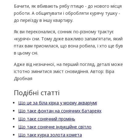
Бачити, як вбивають рябу птицю - до нового місця
роботи. А общипувати і обробляти курячу тушку -
до переїзду в іншу квартиру.
Як ви переконалися, сонник по-різному трактує
«курячі» сни. Тому дуже важливо запам'ятати, який
птах вам приснилася, що вона робила, і хто ще був
в цьому сні.
Адже від незначної, на перший погляд, деталі може
істотно змінитися зміст сновидіння. Автор: Віра
Дробная
Подібні статті
Що це за біла кірка у моєму акваріумі
Що таке фонтан на сонячних батареях
Що таке сонячний промінь
Що таке сонячне індукційне світло
Що таке курка золота комета