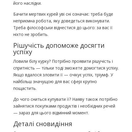
його наслідки.
Бачити мертвих курей уві сні означає: треба буде
неприємна робота, яку доведеться виконувати.
Треба філософськи віднестися до цього: за вас її
ніхто не зробить.
Рішучість допоможе досягти
успіху
Ловили білу курку? Потрібно проявити рішучість і
спритність — тільки тоді зможете домогтися успіху.
Якщо вдалося зловити її — очікує успіх, тріумф. У
найбільш значущою для вас сфері крупно
пощастить.
До чого сниться купувати її? Наяву також потрібно
зайнятися покупками продуктів і необхідних речей
— зараз для цього відмінний момент.
Деталі сновидіння