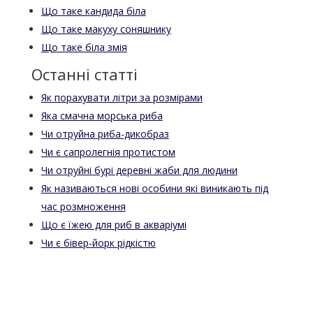
Що таке кандида біла
Що таке макуху соняшнику
Що таке біла змія
Останні статті
Як порахувати літри за розмірами
Яка смачна морська риба
Чи отруйна риба-дикобраз
Чи є сапролегнія протистом
Чи отруйні бурі деревні жаби для людини
Як називаються нові особини які виникають під
час розмноження
Що є їжею для риб в акваріумі
Чи є бівер-йорк рідкістю