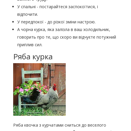
У спальні - постарайтеся заспокоїтися, і
відпочити.
У передпокої - до різкої зміни настрою.
А чорна курка, яка залізла в ваш холодильник,
говорить про те, що скоро ви відчуєте потужний
приплив сил.
Ряба курка
Ряба квочка з курчатами сниться до веселого