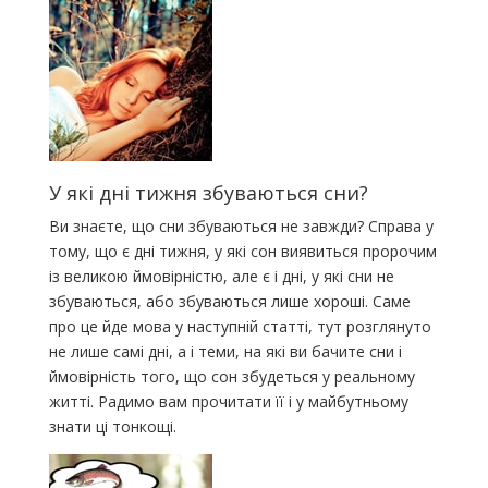
У які дні тижня збуваються сни?
Ви знаєте, що сни збуваються не завжди? Справа у
тому, що є дні тижня, у які сон виявиться пророчим
із великою ймовірністю, але є і дні, у які сни не
збуваються, або збуваються лише хороші. Саме
про це йде мова у наступній статті, тут розглянуто
не лише самі дні, а і теми, на які ви бачите сни і
ймовірність того, що сон збудеться у реальному
житті. Радимо вам прочитати її і у майбутньому
знати ці тонкощі.