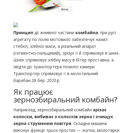
Принцип
дії жнивної частини
комбайна
: при русі
агрегату по полю мотовило забезпечує нахил
стебел, хлібної маси, а різальний апарат
(сегментно-пальцевий), зрізує її й спрямовує в шнек.
Шнек спрямовує хлібну масу в бітер проставки, а
звідти до транспортера похилої камери.
Транспортер спрямовує її в молотильний
барабан.28 бер. 2020 р.
Як працює
зернозбиральний комбайн?
Наприклад, зернозбиральний комбайн
зрізає
колоски, вибиває з колосків зерна і очищує
зерна струменем повітря
. Складна машина
виконує функції трьох простих — жатки, молотарки