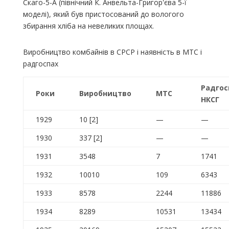
Скаго-5-А (північний К. Анвельта-Григор'єва 5-ї
моделі), який був пристосований до вологого
збирання хліба на невеликих площах.
Виробництво комбайнів в СРСР і наявність в МТС і
радгоспах
Радгос
Роки
Виробництво
МТС
НКСГ
1929
10 [2]
—
—
1930
337 [2]
—
—
1931
3548
7
1741
1932
10010
109
6343
1933
8578
2244
11886
1934
8289
10531
13434