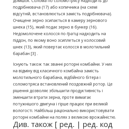
домішок. Солома по соломотрясу надходить до
подрібнювача (17) або копичника (на схемі
відсутній, встановлюється замість подрібнювача).
Очищене зерно зсипається в камеру зернового
шнека (15), який подає зерно в бункер (16).
Недомолочене колосся по ґратці надходить на
піддон, по якому воно зсиплеться у колосовий
шнек (13), який повертає колосся в молотильний
барабан [3] .
Існують також так званні роторні комбайни. У них
на відміну від класичного комбайна замість
молотильного барабана, відбійного бітера і
соломотряса встановлений поздовжній ротор. Це
рішення дозволяє збільшити продуктивність і
зменшити втрати зерна, проте вимагає
потужнішого двигуна і гірше працює при великій
вологості. Найбільш раціонально використовувати
роторні комбайни на полях з великою врожайністю.
Див. також [ ред. | ред. код