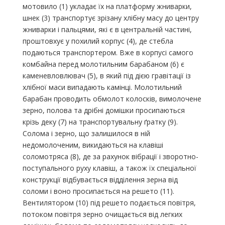
мотовило (1) укладає їх на платформу жниварки,
шнек (3) транспортує зрізану хлібну масу до центру
жниварки і пальцями, які є в центральній частині,
проштовхує у похилий корпус (4), де стебла
подаються транспортером. Вже в корпусі самого
комбайна перед молотильним барабаном (6) є
каменевловлювач (5), в який під дією гравітації із
хлібної маси випадають камінці. Молотильний
барабан проводить обмолот колосків, вимолочене
зерно, полова та дрібні домішки просипаються
крізь деку (7) на транспортувальну ґратку (9).
Солома і зерно, що залишилося в ній
недомолоченим, викидаються на клавіші
соломотряса (8), де за рахунок вібрації і зворотно-
поступального руху клавіш, а також їх спеціальної
конструкції відбувається відділення зерна від
соломи і воно просипається на решето (11).
Вентилятором (10) під решето подається повітря,
потоком повітря зерно очищається від легких