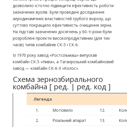
дозволило істотно підвищити ефективність роботи
зазначених вузлів. Були проведені дослідження
аеродинамічних властивостей грубого вороху, що
суттєво покращило ефективність очищення зерна.
На підставі зазначених досягнень у 60-ті роки були
розроблені проекти високопродуктивних (для тих
часів) типів комбайнів СК-5 і СК-6.
Із 1970 року завод «Ростсільмаш» випускав
комбайн СК-5 «Нива», а Таганрозький комбайновий
завод — комбайн СК-6-II «Колос».
Схема зернозбирального
комбайна [ ред. | ред. код ]
Легенда
1.
Мотовило
12.
Кол
2.
Різальний апарат
13.
Кол