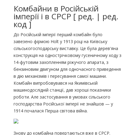
Комбайни в Російській
імперії і в СРСР [ ред. | ред.
код ]
До Російській імперії перший комбайн було
завезено фірмою Holt у 1913 році на Київську
сільськогосподарську виставку. Це була дерев'яна
конструкція на однострічковому гусеничному ходу з
14-футовим захопленням ріжучого апарата, з
бензиновим двигуном для одночасного приведення
в дію механізмів і пересування самої машини.
Комбайн випробовувався на Якимівській
машинодослідній станції, дав хороші показники
роботи. Але застосування в умовах сільського
господарства Російської імперії не знайшов — у
1914 почалася Перша світова війна.
Знову до комбайна повертаються вже в СРСР.