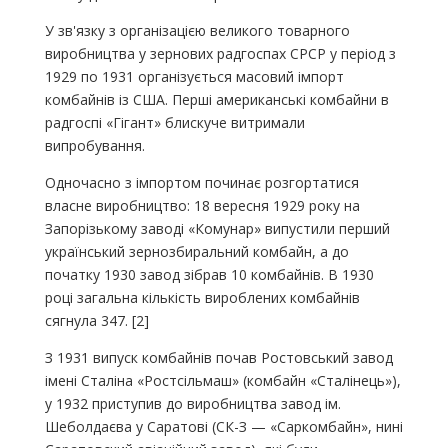
У зв'язку з організацією великого товарного
виробництва у зернових радгоспах СРСР у період з
1929 по 1931 організується масовий імпорт
комбайнів із США. Перші американські комбайни в
радгоспі «Гігант» блискуче витримали
випробування.
Одночасно з імпортом починає розгортатися
власне виробництво: 18 вересня 1929 року на
Запорізькому заводі «Комунар» випустили перший
український зернозбиральний комбайн, а до
початку 1930 завод зібрав 10 комбайнів. В 1930
році загальна кількість вироблених комбайнів
сягнула 347. [2]
З 1931 випуск комбайнів почав Ростовський завод
імені Сталіна «Ростсільмаш» (комбайн «Сталінець»),
у 1932 приступив до виробництва завод ім.
Шеболдаєва у Саратові (СК-З — «Саркомбайн», нині