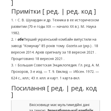
]
Примітки [ ред. | ред. код ]
↑ С. В. Шухардин и др. Техника в ее историческом
развитии (70-е годы XIX — начало XX в.). М.: Наука
1982.
↑
а
б
в
Перший український комбайн випустили на
заводі "Комунар" 85 років тому.
Gazeta.ua
(укр.) . 18
вересня 2014. Архів оригіналу за 18 вересня 2021 .
Процитовано 18 вересня 2021 .
↑ Большая Советская Энциклопедия. Гл. ред. А. М.
Прохоров, 3-е изд. — Т. 9. Евклид — Ибсен. 1972. —
624 с., илл.; 43 л. илл. и карт. 1 карта-вкл.
Посилання [ ред. | ред. код
]
Вікісховище має мультимедійні дані
за темою:
Зернозбиральний комбайн