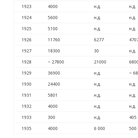
1923
4000
н.д.
н.д.
1924
5600
н.д.
н.д.
1925
5100
н.д.
н.д.
1926
11760
6277
470
1927
18300
30
н.д.
1928
~ 27800
21000
680
1929
36900
н.д.
~ 6
1930
24400
н.д.
н.д.
1931
5801
н.д.
н.д.
1932
4000
н.д.
н.д.
1933
300
н.д.
405
1935
4000
6 000
500 