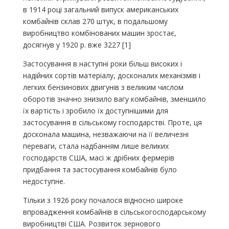
в 1914 році загальний випуск американських
комбайнів склав 270 штук, в подальшому
виробництво комбінованих машин зростає,
досягнув у 1920 р. вже 3227 [1]
Застосування в наступні роки більш високих і
надійних сортів матеріалу, досконалих механізмів і
легких бензинових двигунів з великим числом
оборотів значно знизило вагу комбайнів, зменшило
їх вартість і зробило їх доступнішими для
застосування в сільському господарстві. Проте, ця
досконала машина, незважаючи на її величезні
переваги, стала надбанням лише великих
господарств США, масі ж дрібних фермерів
придбання та застосування комбайнів було
недоступне.
Тільки з 1926 року почалося відносно широке
впровадження комбайнів в сільськогосподарському
виробництві США. Розвиток зернового