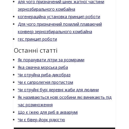
для чого призначений шнек жатної частини
зернозбирального комбайна
когенераційна установка принцип роботи
Для чого призначений похилий плаваючий
конвеєр зернозбирального комбайна
гес принцип роботи
Останні статті
Як порахувати літри за розмірами
Яка смачна морська риба
Чи отруйна риба-дикобраз
Чи є сапролегнія протистом
Чи отруйні бурі деревні жаби для людини
Як називаються нові особини які виникають під
час розмноження
Що є їжею для риб в акваріумі
Чи є бівер-йорк рідкістю