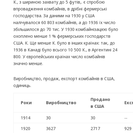
К., з шириною захвату до 5 футів,. є спробою
впровадження комбайнів, в дрібні фермерські
господарства. За даними на 1930 у США
налічувалося 60 803 комбайнів, а до 1936 їх число
збільшилося до 70 тис. У 1930 комбайнізацією було
охоплено менше 1 % фермерських господарств
США. К. Ще менше К. було в інших країнах: так, до
1936 в Канаді було всього 10 500 К., в Аргентині 24
800. У європейських країнах число комбайнів
значно менше.
Виробництво, продаж, експорт комбайнів в США,
одиниць.
Продано
Роки
Виробництво
Екс
в США
1914
30
30
--
1920
3627
2717
929