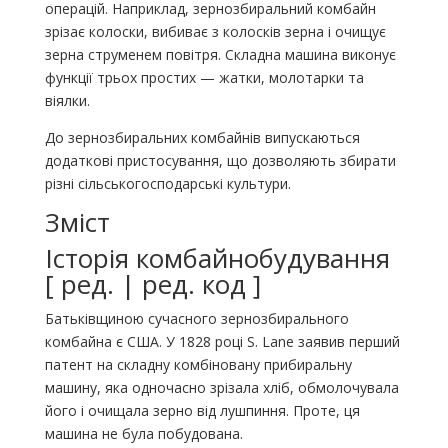
операцій. Наприклад, зернозбиральний комбайн
зрізає колоски, вибиває з колосків зерна і очищує
зерна струменем повітря. Складна машина виконує
функції трьох простих — жатки, молотарки та
віялки.
До зернозбиральних комбайнів випускаються
додаткові пристосування, що дозволяють збирати
різні сільськогосподарські культури.
Зміст
Історія комбайнобудування
[ ред. | ред. код ]
Батьківщиною сучасного зернозбирального
комбайна є США. У 1828 році S. Lane заявив перший
патент на складну комбіновану прибиральну
машину, яка одночасно зрізала хліб, обмолочувала
його і очищала зерно від лушпиння. Проте, ця
машина не була побудована.