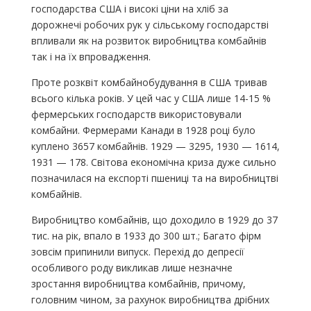
господарства США і високі ціни на хліб за
дорожнечі робочих рук у сільському господарстві
впливали як на розвиток виробництва комбайнів
так і на їх впровадження.
Проте розквіт комбайнобудування в США тривав
всього кілька років. У цей час у США лише 14-15 %
фермерських господарств використовували
комбайни. Фермерами Канади в 1928 році було
куплено 3657 комбайнів. 1929 — 3295, 1930 — 1614,
1931 — 178. Світова економічна криза дуже сильно
позначилася на експорті пшениці та на виробництві
комбайнів.
Виробництво комбайнів, що доходило в 1929 до 37
тис. на рік, впало в 1933 до 300 шт.; Багато фірм
зовсім припинили випуск. Перехід до депресії
особливого роду викликав лише незначне
зростання виробництва комбайнів, причому,
головним чином, за рахунок виробництва дрібних