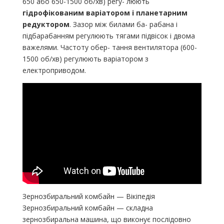
650 або 650-1500 об/хв) регу- люють
гідрофікованим варіатором і планетарним
редуктором
. Зазор між билами ба- рабана і
підбарабанням регулюють тягами підвісок і двома
важелями. Частоту обер- тання вентилятора (600-
1500 об/хв) регулюють варіатором з
електроприводом.
Зернозбиральний комбайн — Вікіпедія
Зернозбиральний комбайн — складна
зернозбиральна машина, що виконує послідовно