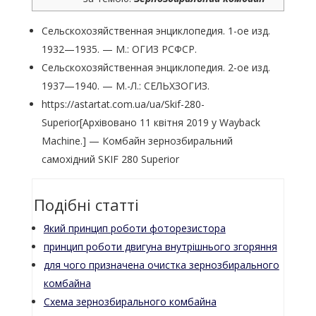
Сельскохозяйственная энциклопедия. 1-ое изд.
1932—1935. — М.: ОГИЗ РСФСР.
Сельскохозяйственная энциклопедия. 2-ое изд.
1937—1940. — М.-Л.: СЕЛЬХЗОГИЗ.
https://astartat.com.ua/ua/Skif-280-
Superior
[Архівовано 11 квітня 2019 у Wayback
Machine.]
— Комбайн зернозбиральний
самохідний SKIF 280 Superior
Подібні статті
Який принцип роботи фоторезистора
принцип роботи двигуна внутрішнього згоряння
для чого призначена очистка зернозбирального
комбайна
Схема зернозбирального комбайна