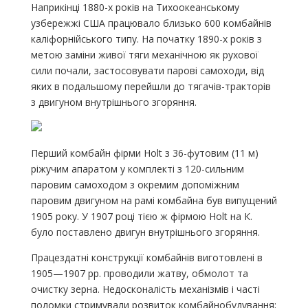
Наприкінці 1880-х років на Тихоокеанському
узбережжі США працювало близько 600 комбайнів
каліфорнійського типу. На початку 1890-х років з
метою заміни живої тяги механічною як рухової
сили почали, застосовувати парові самоходи, від
яких в подальшому перейшли до тягачів-тракторів
з двигуном внутрішнього згоряння.
Перший комбайн фірми Holt з 36-футовим (11 м)
ріжучим апаратом у комплекті з 120-сильним
паровим самоходом з окремим допоміжним
паровим двигуном на рамі комбайна був випущений
1905 року. У 1907 році тією ж фірмою Holt на К.
було поставлено двигун внутрішнього згоряння.
Працездатні конструкції комбайнів виготовлені в
1905—1907 рр. проводили жатву, обмолот та
очистку зерна. Недосконалість механізмів і часті
поломки стримували розвиток комбайнобудування;