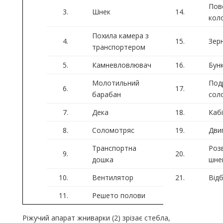
Пов
3.
Шнек
14.
коло
Похила камера з
4.
15.
Зер
транспортером
5.
Камневловлювач
16.
Бун
Молотильний
Под
6.
17.
барабан
сол
7.
Дека
18.
Кабі
8.
Соломотряс
19.
Дви
Транспортна
Роз
9.
20.
дошка
шне
10.
Вентилятор
21.
Відб
11.
Решето полови
Ріжучий апарат жниварки (2) зрізає стебла,