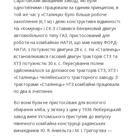
Саратовский авіаційний завод), які були
однотипними і працювали за єдиним принципом, в
той же час у «Сталінця» було більше робоче
захоплення (6,1 м) і деякі конструктивні відмінності.
На «Комунар» і СК-З ставився бензиновий двигун
автомобільного типу ГАЗ, пристосований для
роботи на комбайнах НАТИ, що мав назву ФОРД-
НАТИ, з потужністю двигуна 28 к. с. На «Сталінець»
встановлювався гасовий двигун тракторів СТЗ та
ХТЗ потужністю 30 к. с. Пересування полем
здійснювалося за допомогою тракторів СТЗ, ХТЗ і
«Сталінець» Челябінського тракторного заводу. З
тракторами «Сталінець» ЧТЗ комбайни працювали
по два в зчепленні.
Всі вони були не пристосовані для вологого
збирання хліба, у зв'язку з цим у 1936 Люберецький
завод імені Ухтомського приступив до випуску
північного комбайна конструкції радянських
винахідників Ю. Я. Анвельта і М. І. Григор'єва —