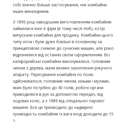
собі значно більше застосування, ніж комбайни
інших винахідників.
У 1890 році заводським виготовленням комбайнів
займалися вже 6 фірм (в тому числі Holt), котрі
випускали комбайни для продажу. Комбайни цього
типу хоча і були дуже близькі в основному за
принциповою схемою до сучасних машин, але різко
відрізнялися від останніх своїм оформленням. Всі
каліфорнійські комбайни виконувалися, головним
чином з дерева, мали велике захоплення ріжучого
апарату. Пересування комбайна по полю
здійснювалося, головним чином, кіньми і мулами,
яких було потрібно до 40 голів, робочі органи
приводилися в рух за допомогою передач, від
ходових коліс, а з 1889 від спеціальної парової
машини. Все це призводило до надмірної
громіздкість комбайнів їх вага іноді доходила до 15
т.