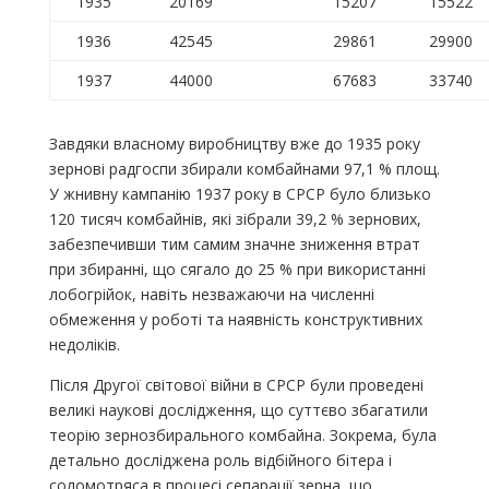
1935
20169
15207
15522
1936
42545
29861
29900
1937
44000
67683
33740
Завдяки власному виробництву вже до 1935 року
зернові радгоспи збирали комбайнами 97,1 % площ.
У жнивну кампанію 1937 року в СРСР було близько
120 тисяч комбайнів, які зібрали 39,2 % зернових,
забезпечивши тим самим значне зниження втрат
при збиранні, що сягало до 25 % при використанні
лобогрійок, навіть незважаючи на численні
обмеження у роботі та наявність конструктивних
недоліків.
Після Другої світової війни в СРСР були проведені
великі наукові дослідження, що суттєво збагатили
теорію зернозбирального комбайна. Зокрема, була
детально досліджена роль відбійного бітера і
соломотряса в процесі сепарації зерна, що