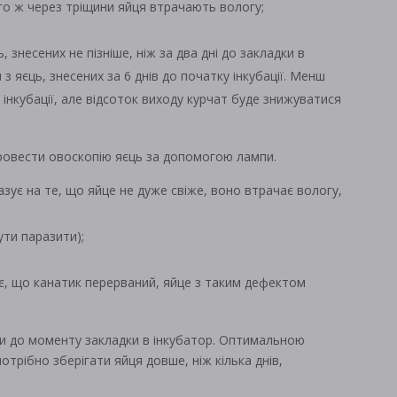
го ж через тріщини яйця втрачають вологу;
 знесених не пізніше, ніж за два дні до закладки в
 яєць, знесених за 6 днів до початку інкубації. Менш
інкубації, але відсоток виходу курчат буде знижуватися
ровести овоскопію яєць за допомогою лампи.
азує на те, що яйце не дуже свіже, воно втрачає вологу,
ути паразити);
ує, що канатик перерваний, яйце з таким дефектом
ори до моменту закладки в інкубатор. Оптимальною
отрібно зберігати яйця довше, ніж кілька днів,