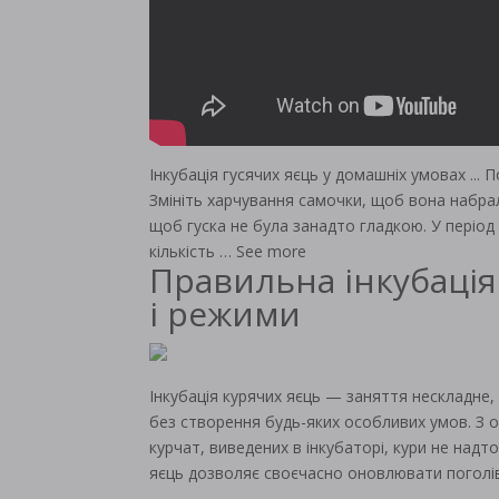
Інкубація гусячих яєць у домашніх умовах ...
Змініть харчування самочки, щоб вона набрал
щоб гуска не була занадто гладкою. У період
кількість … See more
Правильна інкубація
і режими
Інкубація курячих яєць — заняття нескладне,
без створення будь-яких особливих умов. З 
курчат, виведених в інкубаторі, кури не над
яєць дозволяє своєчасно оновлювати поголів