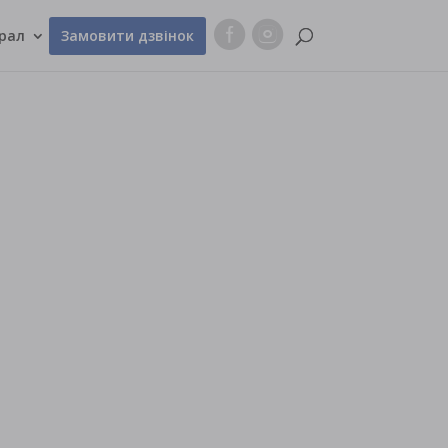
рал
Замовити дзвінок