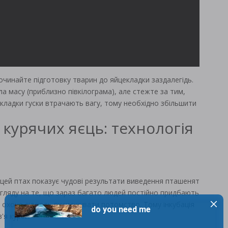
 Починайте підготовку тварин до яйцекладки заздалегідь.
а масу (приблизно півкілограма), але стежте за тим,
 кладки гуски втрачають вагу, тому необхідно збільшити
 курячих яєць: технологія
 цей птах показує чудові результати виведення пташенят
огляду на те, що зараз багато людей постійно придбають
то охоче сідають висиджувати потомство. Тому інкубація
'я курей.