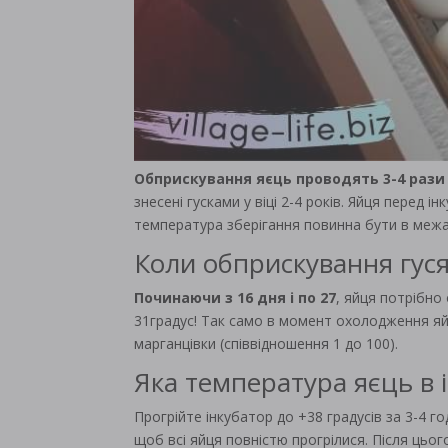
Обприскування яєць проводять 3-4 рази
знесені гусками у віці 2-4 років. Яйця перед і
температура зберігання повинна бути в межа
Коли обприскування гуся
Починаючи з 16 дня і по 27
, яйця потрібно
31градус! Так само в момент охолодження я
марганцівки (співвідношення 1 до 100).
Яка температура яєць в 
Прогрійте інкубатор до +38 градусів за 3-4 г
щоб всі яйця повністю прогрілися. Після цьо