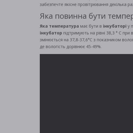
забезпечте якісне провітрювання декілька раз
Яка повинна бути темпер
Яка температура
має бути в
інкубаторі
у п
інкубатор
підтримують на рівні 38,3 ° С при 
змінюється на 37,8-37,6°С з показником волог
де вологість дорівнює 45-49%.