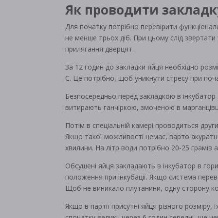
Як проводити закладк
Для початку потрібно перевірити функціонал
не менше трьох діб. При цьому слід звертати 
прилягання дверцят.
За 12 годин до закладки яйця необхідно розм
С. Це потрібно, щоб уникнути стресу при почат
Безпосередньо перед закладкою в інкубатор я
витирають ганчіркою, змоченою в марганцівц
Потім в спеціальній камері проводиться друг
Якщо такої можливості немає, варто акуратн
хвилини. На літр води потрібно 20-25 грамів 
Обсушені яйця закладають в інкубатор в гор
положення при інкубації. Якщо система перев
Щоб не виникало плутанини, одну сторону к
Якщо в партії присутні яйця різного розміру, 
спочатку великі, через 6 годин середні, ще че