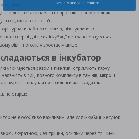
оч узимку.
відстані доставляти набагато простіше, ніж молодняк.
ує конфлікти в поголів'ї.
торі курчати набагато нижча, ніж купленого.
тва, в перші дні після інкубації не транспортуються,
му віці, і поголів'я зростає міцніше.
акладаються в інкубатор
, які утримуються разом з півнями, отримують гарну
наявність в яйці повного комплексу вітамінів, мікро- і
єць курчата вилупляться сильні й життєздатні.
ки, не старше.
актор не є особливо важливим, але для інкубації несучок
івною, акуратною, без тріщин, оскільки через тріщини