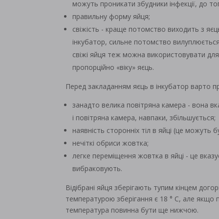
можуть проникати збудники інфекції, до то
правильну форму яйця;
свіжість - краще потомство виходить з яєць,
інкубатор, сильне потомство вилуплюється з
свіжі яйця теж можна використовувати для 
пропорційно «віку» яєць.
Перед закладанням яєць в інкубатор варто п
занадто велика повітряна камера - вона вк
і повітряна камера, навпаки, збільшується;
наявність сторонніх тіл в яйці (це можуть б
нечіткі обриси жовтка;
легке переміщення жовтка в яйці - це вказ
вибраковують.
Відібрані яйця зберігають тупим кінцем дог
температурою зберігання є 18 ° С, але якщо п
температура повинна бути ще нижчою.