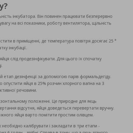
у?
ьність інкубатора. Він повинен працювати безперервно
увагу на всі показники, роботу вентилятора, щільність
істити в приміщенні, де температура повітря досягає 25 °
ку інкубації.
йця слід продезінфікувати. Для цього їх спочатку
і.
ий етап дезінфекції за допомогою парів формальдегіду.
о опустити яйця в 25% розчин хлорного вапна на 3
активної речовини.
изонтальному положенні. Це природне для яєць
ертання відсутня, яйця доведеться перевертати вручну.
ожного яйця варто помітити простим олівцем.
їх необхідно калібрувати і закладати в три етапи -
рез 6 годин - дрібні. Справа в тому, що з яєць різного