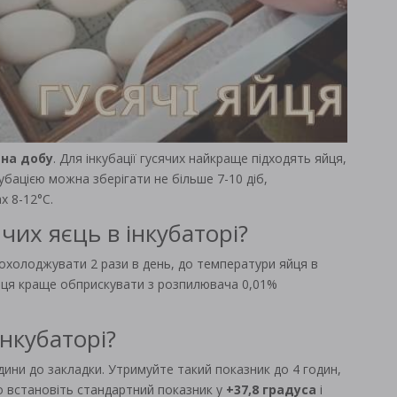
 на добу
. Для інкубації гусячих найкраще підходять яйця,
нкубацією можна зберігати не більше 7-10 діб,
х 8-12°С.
чих яєць в інкубаторі?
 охолоджувати 2 рази в день, до температури яйця в
йця краще обприскувати з розпилювача 0,01%
інкубаторі?
одини до закладки. Утримуйте такий показник до 4 годин,
го встановіть стандартний показник у
+37,8 градуса
і