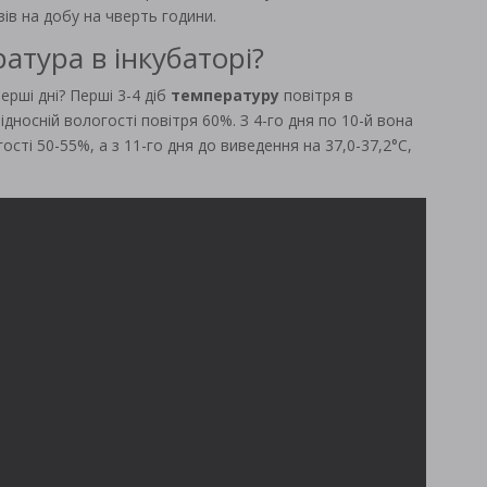
ів на добу на чверть години.
атура в інкубаторі?
ерші дні? Перші 3-4 діб
температуру
повітря в
відносній вологості повітря 60%. З 4-го дня по 10-й вона
ості 50-55%, а з 11-го дня до виведення на 37,0-37,2°С,