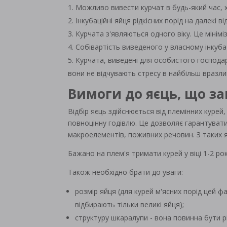
Можливо вивести курчат в будь-який час, х
Інкубаційні яйця рідкісних порід на далекі 
Курчата з'являються одного віку. Це мініміз
Собівартість виведеного у власному інкуба
Курчата, виведені для особистого господарс
вони не відчувають стресу в найбільш вразливо
Вимоги до
яєць, що з
Відбір яєць здійснюється від племінних курей
повноцінну годівлю. Це дозволяє гарантувати 
макроелементів, поживних речовин. З таких я
Бажано на плем'я тримати курей у віці 1-2 ро
Також необхідно брати до уваги:
розмір яйця (для курей м'ясних порід цей ф
відбирають тільки великі яйця);
структуру шкаралупи - вона повинна бути р