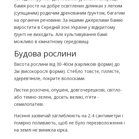
бамія росте на добре освітлених ділянках з легким
(супіщаним) родючим дренованим ґрунтом, багатим
на органічні речовини. За іншими джерелами бамію
виростити в Середній зоні України у відкритому
ґрунті не виходить. Але культивування бамії
можливо в кімнатному середовищі.
Будова рослини
Висота рослини від 30-40см (карликові форми) до
2м (високорослі форми). Стебло товсте, гіллясте,
здерев'яніле, покрите волосками.
Листки розсічені, опушені, довгочерешкові, світло-
або темно-зелені, досить великі, п'яти -
семилопатеві.
Насіння зазвичай заглиблюють на 2-4 сантиметри і
помірно поливають, щоб не було перезволоження і
на землі не виникла кірка.