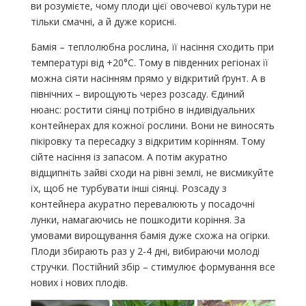
ви розумієте, чому плоди цієї овочевої культури не
тільки смачні, а й дуже корисні.
Бамія – теплолюбна рослина, її насіння сходить при
температурі від +20°С. Тому в південних регіонах її
можна сіяти насінням прямо у відкритий ґрунт. А в
північних – вирощують через розсаду. Єдиний
нюанс: ростити сіянці потрібно в індивідуальних
контейнерах для кожної рослини. Вони не виносять
пікіровку та пересадку з відкритим корінням. Тому
сійте насіння із запасом. А потім акуратно
відщипніть зайві сходи на рівні землі, не висмикуйте
їх, щоб не турбувати інші сіянці. Розсаду з
контейнера акуратно перевалюють у посадочні
лунки, намагаючись не пошкодити коріння. За
умовами вирощування бамія дуже схожа на огірки.
Плоди збирають раз у 2-4 дні, вибираючи молоді
стручки. Постійний збір – стимулює формування все
нових і нових плодів.