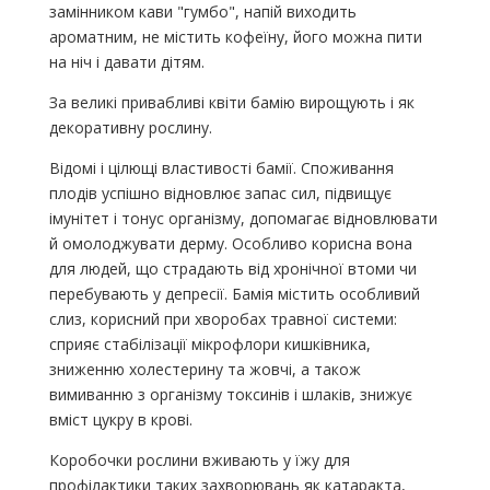
замінником кави "гумбо", напій виходить
ароматним, не містить кофеїну, його можна пити
на ніч і давати дітям.
За великі привабливі квіти бамію вирощують і як
декоративну рослину.
Відомі і цілющі властивості бамії. Споживання
плодів успішно відновлює запас сил, підвищує
імунітет і тонус організму, допомагає відновлювати
й омолоджувати дерму. Особливо корисна вона
для людей, що страдають від хронічної втоми чи
перебувають у депресії. Бамія містить особливий
слиз, корисний при хворобах травної системи:
сприяє стабілізації мікрофлори кишківника,
зниженню холестерину та жовчі, а також
вимиванню з організму токсинів і шлаків, знижує
вміст цукру в крові.
Коробочки рослини вживають у їжу для
профілактики таких захворювань як катаракта,