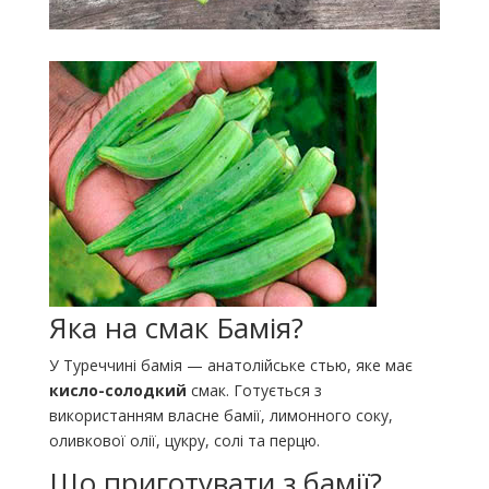
Яка на смак Бамія?
У Туреччині бамія — анатолійське стью, яке має
кисло-солодкий
смак. Готується з
використанням власне бамії, лимонного соку,
оливкової олії, цукру, солі та перцю.
Що приготувати з бамії?