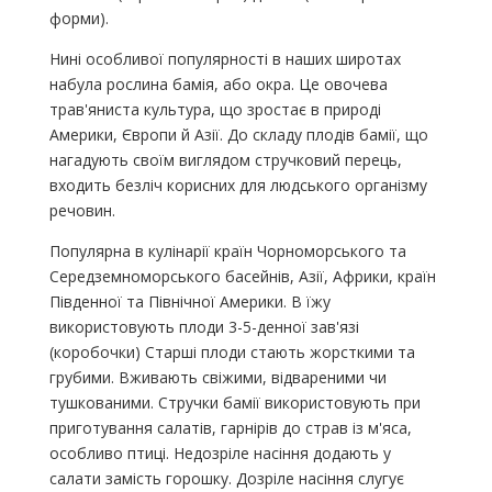
форми).
Нині особливої популярності в наших широтах
набула рослина бамія, або окра. Це овочева
трав'яниста культура, що зростає в природі
Америки, Європи й Азії. До складу плодів бамії, що
нагадують своїм виглядом стручковий перець,
входить безліч корисних для людського організму
речовин.
Популярна в кулінарії країн Чорноморського та
Середземноморського басейнів, Азії, Африки, країн
Південної та Північної Америки. В їжу
використовують плоди 3-5-денної зав'язі
(коробочки) Старші плоди стають жорсткими та
грубими. Вживають свіжими, відвареними чи
тушкованими. Стручки бамії використовують при
приготування салатів, гарнірів до страв із м'яса,
особливо птиці. Недозріле насіння додають у
салати замість горошку. Дозріле насіння слугує