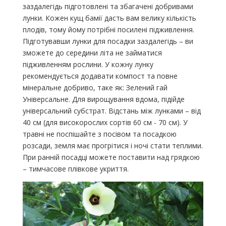
заздалегідь підготовлені та збагачені добривами
лунки. Кожен кущ бамії дасть вам велику кількість
плодів, тому йому потрібні посилені підживлення.
Підготувавши лунки для посадки заздалегідь – ви
зможете до середини літа не займатися
підживленням рослини. У кожну лунку
рекомендується додавати компост та повне
мінеральне добриво, таке як: Зелений гай
Універсальне. Для вирощування вдома, підійде
універсальний субстрат. Відстань між лунками – від
40 см (для високорослих сортів 60 см - 70 см). У
травні не поспішайте з посівом та посадкою
розсади, земля має прогрітися і ночі стати теплими.
При ранній посадці можете поставити над грядкою
– тимчасове плівкове укриття.