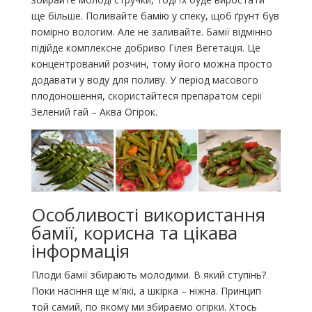
ще більше. Поливайте бамію у спеку, щоб ґрунт був
помірно вологим. Але не заливайте. Бамії відмінно
підійде комплексне добриво Гілея Вегетація. Це
концентрований розчин, тому його можна просто
додавати у воду для поливу. У період масового
плодоношення, скористайтеся препаратом серії
Зелений гай – Аква Огірок.
Особливості використання
бамії, корисна та цікава
інформація
Плоди бамії збирають молодими. В який ступінь?
Поки насіння ще м'які, а шкірка – ніжна. Принцип
той самий, по якому ми збираємо огірки. Хтось