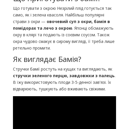
Що готувати з окрою Незрілий плід готується так
само, як і зелена квасоля. Найбільш популярні
страви з окри —
овочевий суп з окри, бамія в
помідорах та лечо з окрою
. Японці обсмажують
окру в клярі та подають із соєвим соусом. Також
окра чудово смакує в сирому вигляді, її треба лише
ретельно промити.
Як виглядає Бамія?
Стручки бамії ростуть на кущах та виглядають, як
стручки зеленого перцю, завдовжки з палець
.
В їжу використовують плоди 3-5-денної зав'язі. Їх
відварюють, тушкують або вживають свіжими.