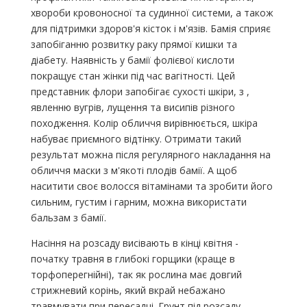
хвороби кровоносної та судинної системи, а також
для підтримки здоров'я кісток і м'язів. Бамія сприяє
запобіганню розвитку раку прямої кишки та
діабету. Наявність у бамії фолієвої кислоти
покращує стан жінки під час вагітності. Цей
представник флори запобігає сухості шкіри, з ,
явленню вугрів, лущення та висипів різного
походження. Колір обличчя вирівнюється, шкіра
набуває приємного відтінку. Отримати такий
результат можна після регулярного накладання на
обличчя маски з м'якоті плодів бамії. А щоб
наситити своє волосся вітамінами та зробити його
сильним, густим і гарним, можна використати
бальзам з бамії.
Насіння на розсаду висівають в кінці квітня -
початку травня в глибокі горщики (краще в
торфоперегнійні), так як рослина має довгий
стрижневий корінь, який вкрай небажано
травмувати при пересадці. Грунт під розсаду