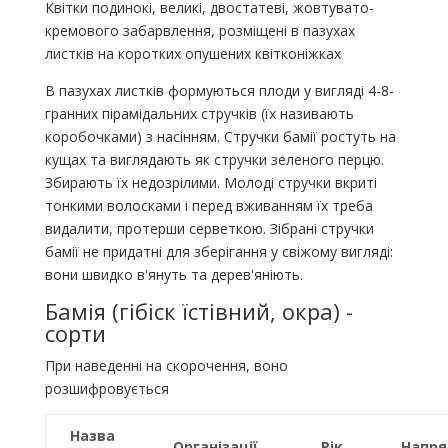
Квітки подинокі, великі, двостатеві, жовтувато-
кремового забарвлення, розміщені в пазухах
листків на коротких опушених квітконіжках
В пазухах листків формуються плоди у вигляді 4-8-
гранних пірамідальних стручків (їх називають
коробочками) з насінням. Стручки бамії ростуть на
кущах та виглядають як стручки зеленого перцю.
Збирають їх недозрілими. Молоді стручки вкриті
тонкими волосками і перед вживанням їх треба
видалити, протерши серветкою. Зібрані стручки
бамії не придатні для зберігання у свіжому вигляді:
вони швидко в'януть та дерев'яніють.
Бамія (гібіск їстівний, окра) -
сорти
При наведенні на скорочення, воно
розшифровується
Назва
Організації
Рік
Напр