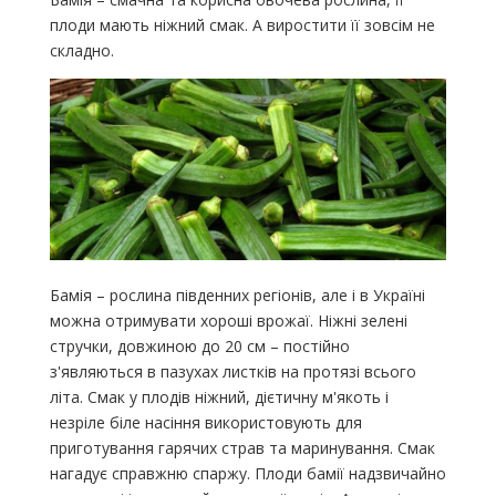
плоди мають ніжний смак. А виростити її зовсім не
складно.
Бамія – рослина південних регіонів, але і в Україні
можна отримувати хороші врожаї. Ніжні зелені
стручки, довжиною до 20 см – постійно
з'являються в пазухах листків на протязі всього
літа. Смак у плодів ніжний, дієтичну м'якоть і
незріле біле насіння використовують для
приготування гарячих страв та маринування. Смак
нагадує справжню спаржу. Плоди бамії надзвичайно