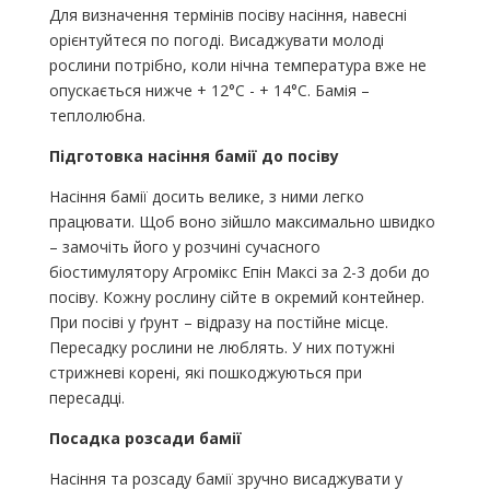
Для визначення термінів посіву насіння, навесні
орієнтуйтеся по погоді. Висаджувати молоді
рослини потрібно, коли нічна температура вже не
опускається нижче + 12°С - + 14°С. Бамія –
теплолюбна.
Підготовка насіння бамії до посіву
Насіння бамії досить велике, з ними легко
працювати. Щоб воно зійшло максимально швидко
– замочіть його у розчині сучасного
біостимулятору Агромікс Епін Максі за 2-3 доби до
посіву. Кожну рослину сійте в окремий контейнер.
При посіві у ґрунт – відразу на постійне місце.
Пересадку рослини не люблять. У них потужні
стрижневі корені, які пошкоджуються при
пересадці.
Посадка розсади бамії
Насіння та розсаду бамії зручно висаджувати у