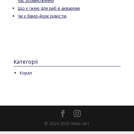
час розмноження
Що є їжею для риб в акваріумі
Чи є бівер-йорк рідкістю
Категорії
Корал
© 2024-2025 Аква світ