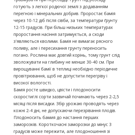
готують з легкої родючої землі з додаванням
перегною і мінеральних добрив. Проростає бамія
через 10-12 діб після сівби, за температури ґрунту
12-15 градусів. При більш низьких температурах
проростання насіння затримується, а сходи
з'являються кволими. Бамія не вимагає рясного
поливу, але і пересихання грунту переносить
погано. Рослина має довгий корінь, тому грунт слід
зволожувати на глибину не менше 30-40 см. При
вирощуванні бамії в теплиці необхідно періодичне
провітрювання, щоб не допустити перегріву і
високої вологості.
Бамія росте швидко, цвісти і плодоносити
скоростиглі сорти зазвичай починають через 2-2,5
місяці після висадки. Збір урожаю проводять через
кожні 2-4 дні, не допускаючи перезрівання плодів.
Плодоносить бамия до настання перших
заморозків. Короткочасні заморозки до мінус 3
градусів може пережити, але плодоношення зі