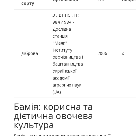
сорту
З , ВППС , П :
984 ? 984 -
Дослідна
станція
"Маяк"
Інституту
Діброва
2006
x
овочівництва і
баштанництва
Української
академії
аграрних наук
(UA)
Бамія: корисна та
дієтична овочева
культура
Бамія – смачна та корисна овочева рослина, її