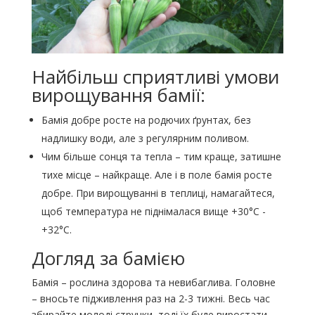
Найбільш сприятливі умови
вирощування бамії:
Бамія добре росте на родючих ґрунтах, без
надлишку води, але з регулярним поливом.
Чим більше сонця та тепла – тим краще, затишне
тихе місце – найкраще. Але і в поле бамія росте
добре. При вирощуванні в теплиці, намагайтеся,
щоб температура не піднімалася вище +30°С -
+32°С.
Догляд за бамією
Бамія – рослина здорова та невибаглива. Головне
– вносьте підживлення раз на 2-3 тижні. Весь час
збирайте молоді стручки, тоді їх буде виростати