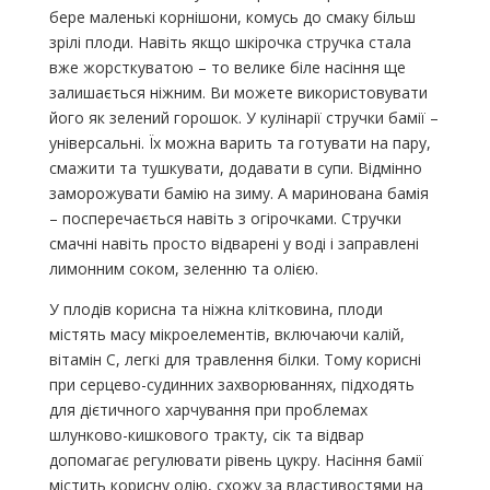
бере маленькі корнішони, комусь до смаку більш
зрілі плоди. Навіть якщо шкірочка стручка стала
вже жорсткуватою – то велике біле насіння ще
залишається ніжним. Ви можете використовувати
його як зелений горошок. У кулінарії стручки бамії –
універсальні. Їх можна варить та готувати на пару,
смажити та тушкувати, додавати в супи. Відмінно
заморожувати бамію на зиму. А маринована бамія
– посперечається навіть з огірочками. Стручки
смачні навіть просто відварені у воді і заправлені
лимонним соком, зеленню та олією.
У плодів корисна та ніжна клітковина, плоди
містять масу мікроелементів, включаючи калій,
вітамін С, легкі для травлення білки. Тому корисні
при серцево-судинних захворюваннях, підходять
для дієтичного харчування при проблемах
шлунково-кишкового тракту, сік та відвар
допомагає регулювати рівень цукру. Насіння бамії
містить корисну олію, схожу за властивостями на