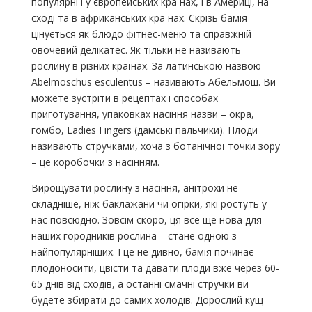
популярні і у європейських країнах, і в Америці, на
сході та в африканських країнах. Скрізь бамія
цінується як блюдо фітнес-меню та справжній
овочевий делікатес. Як тільки не називають
рослину в різних країнах. За латинською назвою
Abelmoschus esculentus – називають Абельмош. Ви
можете зустріти в рецептах і способах
приготування, упаковках насіння назви – окра,
гомбо, Ladies Fingers (дамські пальчики). Плоди
називають стручками, хоча з ботанічної точки зору
– це коробочки з насінням.
Вирощувати рослину з насіння, анітрохи не
складніше, ніж баклажани чи огірки, які ростуть у
нас повсюдно. Зовсім скоро, ця все ще нова для
наших городників рослина – стане одною з
найпопулярніших. І це не дивно, бамія починає
плодоносити, цвісти та давати плоди вже через 60-
65 днів від сходів, а останні смачні стручки ви
будете збирати до самих холодів. Дорослий кущ