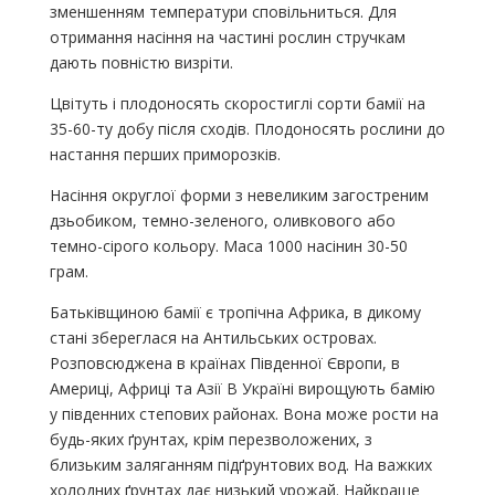
зменшенням температури сповільниться. Для
отримання насіння на частині рослин стручкам
дають повністю визріти.
Цвітуть і плодоносять скоростиглі сорти бамії на
35-60-ту добу після сходів. Плодоносять рослини до
настання перших приморозків.
Насіння округлої форми з невеликим загостреним
дзьобиком, темно-зеленого, оливкового або
темно-сірого кольору. Маса 1000 насінин 30-50
грам.
Батьківщиною бамії є тропічна Африка, в дикому
стані збереглася на Антильських островах.
Розповсюджена в країнах Південної Європи, в
Америці, Африці та Азії В Україні вирощують бамію
у південних степових районах. Вона може рости на
будь-яких ґрунтах, крім перезволожених, з
близьким заляганням підґрунтових вод. На важких
холодних ґрунтах дає низький урожай. Найкраще