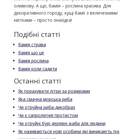
оливкову. А ще, бамія – рослина красива. Для
декоративного городу, кущі бамії з величезними
квітками – просто знахідка!
Подібні статті
бамія страва
бамія що це
бамія рослина
бамія коли садити
Останні статті
Як порахувати літри за розмірами
Яка смачна морська риба
Чи отруйна риба-дикобраз
Чи є сапролегнія протистом
Чи отруйні бурі деревні жаби для людини
Як називаються нові особини які виникають під