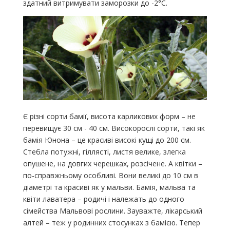
здатний витримувати заморозки до -2°С.
Є різні сорти бамії, висота карликових форм – не
перевищує 30 см - 40 см. Високорослі сорти, такі як
бамія Юнона – це красиві високі кущі до 200 см.
Стебла потужні, гіллясті, листя велике, злегка
опушене, на довгих черешках, розсічене. А квітки –
по-справжньому особливі. Вони великі до 10 см в
діаметрі та красиві як у мальви. Бамія, мальва та
квіти лаватера – родичі і належать до одного
сімейства Мальвові рослини. Зауважте, лікарський
алтей – теж у родинних стосунках з бамією. Тепер