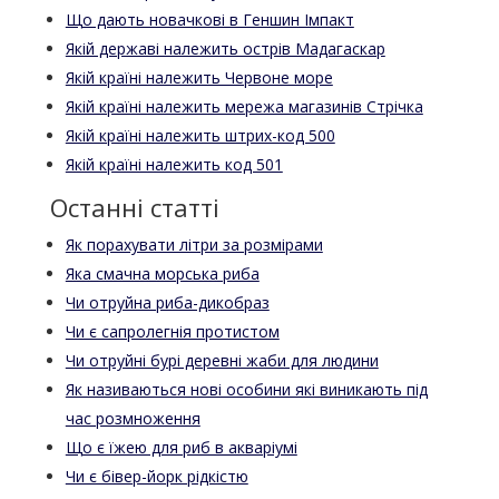
Що дають новачкові в Геншин Імпакт
Якій державі належить острів Мадагаскар
Якій країні належить Червоне море
Якій країні належить мережа магазинів Стрічка
Якій країні належить штрих-код 500
Якій країні належить код 501
Останні статті
Як порахувати літри за розмірами
Яка смачна морська риба
Чи отруйна риба-дикобраз
Чи є сапролегнія протистом
Чи отруйні бурі деревні жаби для людини
Як називаються нові особини які виникають під
час розмноження
Що є їжею для риб в акваріумі
Чи є бівер-йорк рідкістю