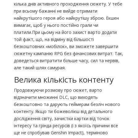
кілька днів активного проходження сюжету. У тебе
при всьому бажанні не вийде отримати
найкрутішого героя або найкрутішу зброю. Екшен
вимагає, щоб у нього постійно грали чи
платили.При цьому на його захист варто додати
той факт, що, на відміну від більшості
безкоштовних «мобілок», ви зможете завершити
сюжетну кампанію RPG без фінансових витрат. Так,
доведеться витратити більше часу, сил та нервів,
але такий шлях самурая.
Велика кількість контенту
Продовжуючи розмову про сюжет, варто
відзначити множинні DLC, що виходять
безкоштовно та дарують геймерам безліч нового
контенту. Якщо ти божеволієш від детального
дослідження світу, зачистки картки від точок
інтересу та грінда ресурсів (і з якоїсь причини все
ще не спробував Genshin Impact), терміново