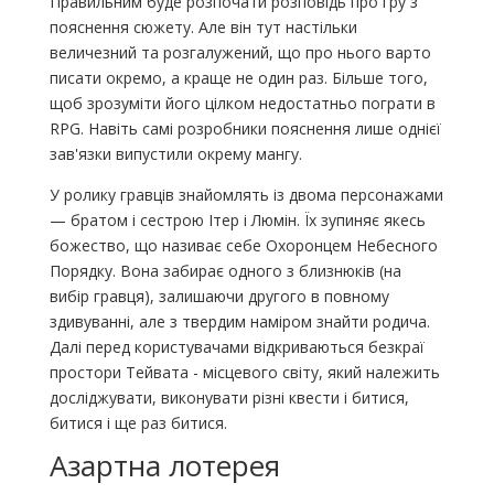
Правильним буде розпочати розповідь про гру з
пояснення сюжету. Але він тут настільки
величезний та розгалужений, що про нього варто
писати окремо, а краще не один раз. Більше того,
щоб зрозуміти його цілком недостатньо пограти в
RPG. Навіть самі розробники пояснення лише однієї
зав'язки випустили окрему мангу.
У ролику гравців знайомлять із двома персонажами
— братом і сестрою Ітер і Люмін. Їх зупиняє якесь
божество, що називає себе Охоронцем Небесного
Порядку. Вона забирає одного з близнюків (на
вибір гравця), залишаючи другого в повному
здивуванні, але з твердим наміром знайти родича.
Далі перед користувачами відкриваються безкраї
простори Тейвата - місцевого світу, який належить
досліджувати, виконувати різні квести і битися,
битися і ще раз битися.
Азартна лотерея