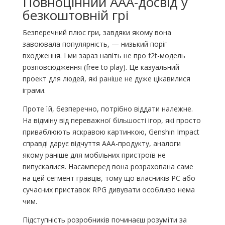
Повноцінний ААА-досвід у
безкоштовній грі
Безперечний плюс гри, завдяки якому вона
завоювала популярність, — низький поріг
входження. І ми зараз навіть не про f2t-модель
розповсюдження (free to play). Це казуальний
проект для людей, які раніше не дуже цікавилися
іграми.
Проте їй, безперечно, потрібно віддати належне.
На відміну від переважної більшості ігор, які просто
приваблюють яскравою картинкою, Genshin Impact
справді дарує відчуття ААА-продукту, аналоги
якому раніше для мобільних пристроїв не
випускалися. Насамперед вона розрахована саме
на цей сегмент гравців, тому що власників PC або
сучасних приставок RPG дивувати особливо нема
чим.
Підступність розробників починаєш розуміти за