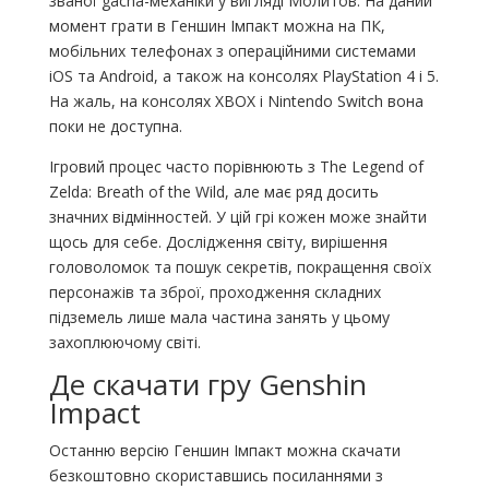
званої gacha-механіки у вигляді Молитов. На даний
момент грати в Геншин Імпакт можна на ПК,
мобільних телефонах з операційними системами
iOS та Android, а також на консолях PlayStation 4 і 5.
На жаль, на консолях XBOX і Nintendo Switch вона
поки не доступна.
Ігровий процес часто порівнюють з The Legend of
Zelda: Breath of the Wild, але має ряд досить
значних відмінностей. У цій грі кожен може знайти
щось для себе. Дослідження світу, вирішення
головоломок та пошук секретів, покращення своїх
персонажів та зброї, проходження складних
підземель лише мала частина занять у цьому
захоплюючому світі.
Де скачати гру Genshin
Impact
Останню версію Геншин Імпакт можна скачати
безкоштовно скориставшись посиланнями з