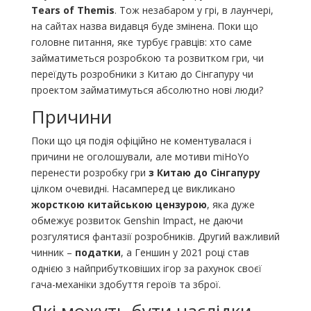
Tears of Themis
. Тож незабаром у грі, в лаунчері,
на сайтах назва видавця буде змінена. Поки що
головне питання, яке турбує гравців: хто саме
займатиметься розробкою та розвитком гри, чи
переїдуть розробники з Китаю до Сінгапуру чи
проектом займатимуться абсолютно нові люди?
Причини
Поки що ця подія офіційно не коментувалася і
причини не оголошували, але мотиви miHoYo
перенести розробку гри
з Китаю до Сінгапуру
цілком очевидні. Насамперед це викликано
жорсткою китайською цензурою
, яка дуже
обмежує розвиток Genshin Impact, не даючи
розгулятися фантазії розробників. Другий важливий
чинник –
податки
, а Геншин у 2021 році став
однією з найприбутковіших ігор за рахунок своєї
гача-механіки здобуття героїв та зброї.