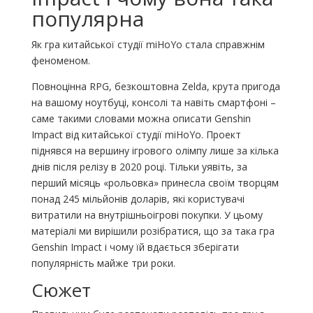
популярна
Як гра китайської студії miHoYo стала справжнім
феноменом.
Повноцінна RPG, безкоштовна Zelda, крута пригода
на вашому ноутбуці, консолі та навіть смартфоні –
саме такими словами можна описати Genshin
Impact від китайської студії miHoYo. Проект
піднявся на вершину ігрового олімпу лише за кілька
днів після релізу в 2020 році. Тільки уявіть, за
перший місяць «рольовка» принесла своїм творцям
понад 245 мільйонів доларів, які користувачі
витратили на внутрішньоігрові покупки. У цьому
матеріалі ми вирішили розібратися, що за така гра
Genshin Impact і чому їй вдається зберігати
популярність майже три роки.
Сюжет