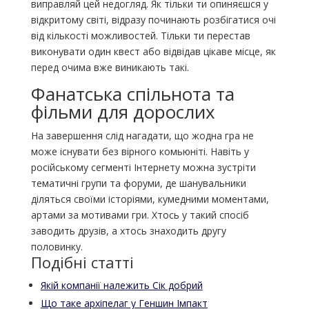
виправляй цей недогляд. Як тільки ти опиняєшся у
відкритому світі, відразу починають розбігатися очі
від кількості можливостей. Тільки ти перестав
виконувати один квест або відвідав цікаве місце, як
перед очима вже виникають такі.
Фанатська спільнота та
фільми для дорослих
На завершення слід нагадати, що жодна гра не
може існувати без вірного комьюніті. Навіть у
російському сегменті Інтернету можна зустріти
тематичні групи та форуми, де шанувальники
діляться своїми історіями, кумедними моментами,
артами за мотивами гри. Хтось у такий спосіб
заводить друзів, а хтось знаходить другу
половинку.
Подібні статті
Якій компанії належить Сік добрий
Що таке архіпелаг у Геншин Імпакт