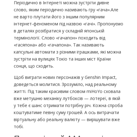
Періодично в Інтернеті можна зустріти дивне
слово, яким періодично називають гру «гача».Але
не варто плутати його з іншим популярним
інтернет-феноменом під назвою «гачі». Пропонуємо
в деталях розібратися у складній японській
термінології. Слово «гачапон» походить від
«гасяпона» або «гачапона». Так називають
капсульні автомати з різними іграшками, які можна
зустріти на вулицях Токіо та інших міст Країни
сонця, що сходить.
Щоб виграти нових персонажів у Genshin Impact,
доведеться молитися. Зрозуміло, над реальному
житті. Під таким красивим словом miHoYo сховала
вже метушню механіку лутбоксів — лотереї, в якій
у тебе є шанс отримати потрібну річ. Кожна спроба
коштуватиме певну суму грошей. А ось витрачати
віртуальну або реальну валюту — вирішувати вже
тобі.