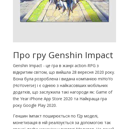
Про гру Genshin Impact
Genshin Impact - це гра в жанрі action-RPG з
відкритим світом, що вийшла 28 вересня 2020 року.
Вона була розроблена і видана компанією miHoYo
(HoYoverse) і є однією з найкасовіших мобільних
додатків, що заслужила такі нагороди як: Game of
the Year iPhone App Store 2020 та Найкраща гра
року Google Play 2020.
Геншин Імпакт поширюється по f2p моделі,
монетизація в ній реалізується за допомогою так