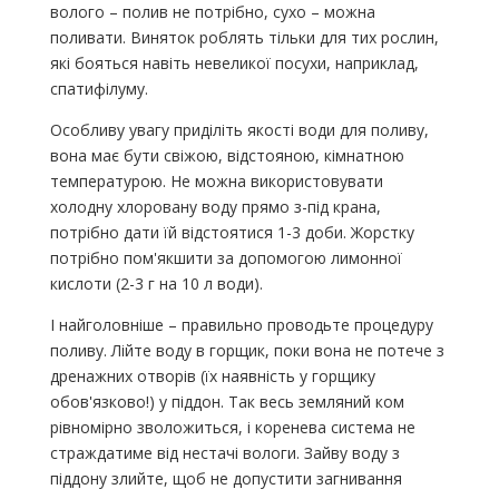
волого – полив не потрібно, сухо – можна
поливати. Виняток роблять тільки для тих рослин,
які бояться навіть невеликої посухи, наприклад,
спатифілуму.
Особливу увагу приділіть якості води для поливу,
вона має бути свіжою, відстояною, кімнатною
температурою. Не можна використовувати
холодну хлоровану воду прямо з-під крана,
потрібно дати їй відстоятися 1-3 доби. Жорстку
потрібно пом'якшити за допомогою лимонної
кислоти (2-3 г на 10 л води).
І найголовніше – правильно проводьте процедуру
поливу. Лійте воду в горщик, поки вона не потече з
дренажних отворів (їх наявність у горщику
обов'язково!) у піддон. Так весь земляний ком
рівномірно зволожиться, і коренева система не
страждатиме від нестачі вологи. Зайву воду з
піддону злийте, щоб не допустити загнивання