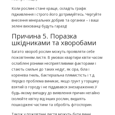
Коли рослині стане краще, складіть графік
підживлення і строго його дотримуйтесь. Чергуйте
внесення мінеральних добрив та органіки – і ваші
зелені вихованці будуть гаразд!
Причина 5. Поразка
шкідниками та хворобами
Багато хвороб рослин можуть проявляти себе
пожовтінням листя. В умовах квартири квіти часом
ослаблені різними несприятливими факторами і
стають схильні до таких недуг, як сіра, біла і
коренева гниль, бактеріальна плямистість і т.д.
Нерідко проблема виникає, якщо грунт у горщику
взятий із городу і не піддавався знезараженню.У
будь-якому випадку до виявлення причин негайно
ізолюйте квітку від інших рослин, видаліть
пошкоджені частини та обробіть фітоспорин.
Також у пожовтінні листя можуть бути винні