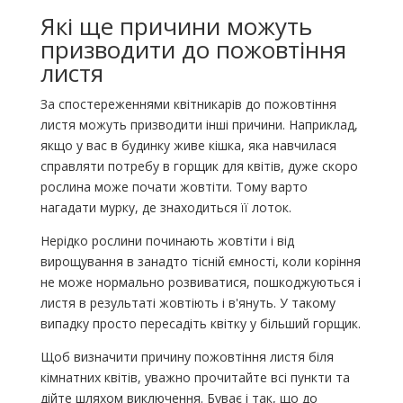
Які ще причини можуть
призводити до пожовтіння
листя
За спостереженнями квітникарів до пожовтіння
листя можуть призводити інші причини. Наприклад,
якщо у вас в будинку живе кішка, яка навчилася
справляти потребу в горщик для квітів, дуже скоро
рослина може почати жовтіти. Тому варто
нагадати мурку, де знаходиться її лоток.
Нерідко рослини починають жовтіти і від
вирощування в занадто тісній ємності, коли коріння
не може нормально розвиватися, пошкоджуються і
листя в результаті жовтіють і в'януть. У такому
випадку просто пересадіть квітку у більший горщик.
Щоб визначити причину пожовтіння листя біля
кімнатних квітів, уважно прочитайте всі пункти та
дійте шляхом виключення. Буває і так, що до