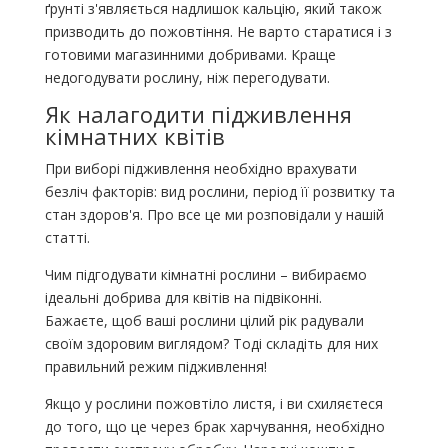
ґрунті з'являється надлишок кальцію, який також
призводить до пожовтіння. Не варто старатися і з
готовими магазинними добривами. Краще
недогодувати рослину, ніж перегодувати.
Як налагодити підживлення
кімнатних квітів
При виборі підживлення необхідно врахувати
безліч факторів: вид рослини, період її розвитку та
стан здоров'я. Про все це ми розповідали у нашій
статті.
Чим підгодувати кімнатні рослини – вибираємо
ідеальні добрива для квітів на підвіконні.
Бажаєте, щоб ваші рослини цілий рік радували
своїм здоровим виглядом? Тоді складіть для них
правильний режим підживлення!
Якщо у рослини пожовтіло листя, і ви схиляєтеся
до того, що це через брак харчування, необхідно