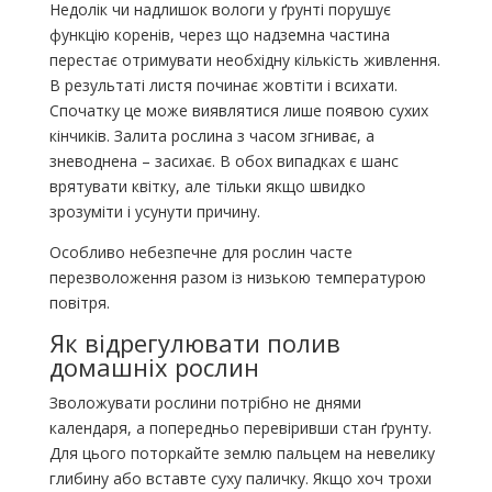
Недолік чи надлишок вологи у ґрунті порушує
функцію коренів, через що надземна частина
перестає отримувати необхідну кількість живлення.
В результаті листя починає жовтіти і всихати.
Спочатку це може виявлятися лише появою сухих
кінчиків. Залита рослина з часом згниває, а
зневоднена – засихає. В обох випадках є шанс
врятувати квітку, але тільки якщо швидко
зрозуміти і усунути причину.
Особливо небезпечне для рослин часте
перезволоження разом із низькою температурою
повітря.
Як відрегулювати полив
домашніх рослин
Зволожувати рослини потрібно не днями
календаря, а попередньо перевіривши стан ґрунту.
Для цього поторкайте землю пальцем на невелику
глибину або вставте суху паличку. Якщо хоч трохи