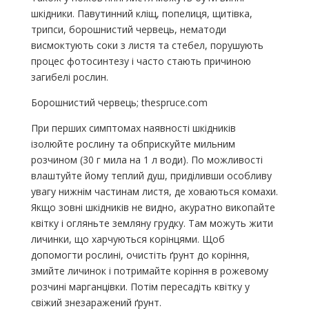
шкідники. Павутинний кліщ, попелиця, щитівка,
трипси, борошнистий червець, нематоди
висмоктують соки з листя та стебел, порушують
процес фотосинтезу і часто стають причиною
загибелі рослин.
Борошнистий червець; thespruce.com
При перших симптомах наявності шкідників
ізолюйте рослину та обприскуйте мильним
розчином (30 г мила на 1 л води). По можливості
влаштуйте йому теплий душ, приділивши особливу
увагу нижнім частинам листя, де ховаються комахи.
Якщо зовні шкідників не видно, акуратно викопайте
квітку і огляньте земляну грудку. Там можуть жити
личинки, що харчуються корінцями. Щоб
допомогти рослині, очистіть ґрунт до коріння,
змийте личинок і потримайте коріння в рожевому
розчині марганцівки. Потім пересадіть квітку у
свіжий знезаражений ґрунт.