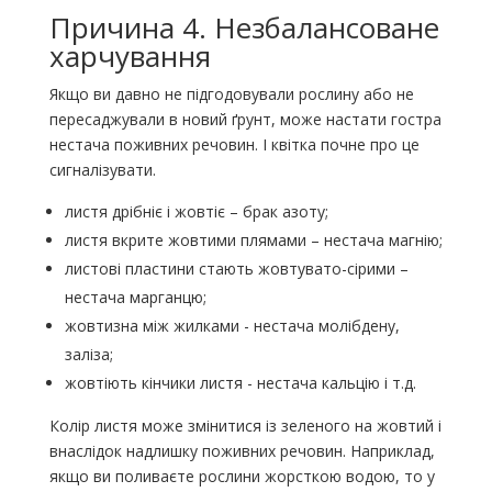
Причина 4. Незбалансоване
харчування
Якщо ви давно не підгодовували рослину або не
пересаджували в новий ґрунт, може настати гостра
нестача поживних речовин. І квітка почне про це
сигналізувати.
листя дрібніє і жовтіє – брак азоту;
листя вкрите жовтими плямами – нестача магнію;
листові пластини стають жовтувато-сірими –
нестача марганцю;
жовтизна між жилками - нестача молібдену,
заліза;
жовтіють кінчики листя - нестача кальцію і т.д.
Колір листя може змінитися із зеленого на жовтий і
внаслідок надлишку поживних речовин. Наприклад,
якщо ви поливаєте рослини жорсткою водою, то у