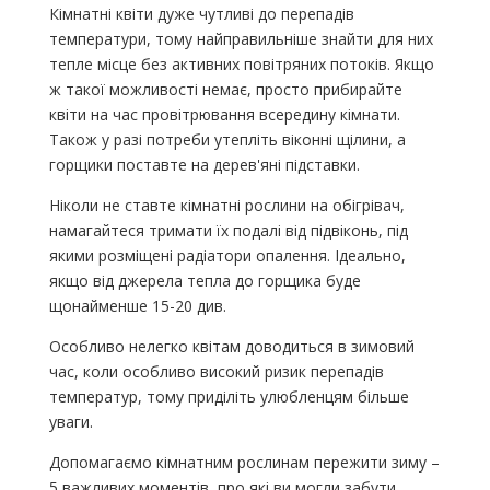
Кімнатні квіти дуже чутливі до перепадів
температури, тому найправильніше знайти для них
тепле місце без активних повітряних потоків. Якщо
ж такої можливості немає, просто прибирайте
квіти на час провітрювання всередину кімнати.
Також у разі потреби утепліть віконні щілини, а
горщики поставте на дерев'яні підставки.
Ніколи не ставте кімнатні рослини на обігрівач,
намагайтеся тримати їх подалі від підвіконь, під
якими розміщені радіатори опалення. Ідеально,
якщо від джерела тепла до горщика буде
щонайменше 15-20 див.
Особливо нелегко квітам доводиться в зимовий
час, коли особливо високий ризик перепадів
температур, тому приділіть улюбленцям більше
уваги.
Допомагаємо кімнатним рослинам пережити зиму –
5 важливих моментів, про які ви могли забути