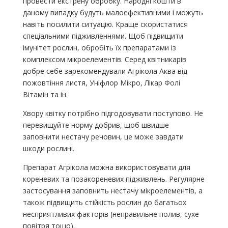
провести екстрену обробку. Народні кошти в
даному випадку будуть малоефективними і можуть
навіть посилити ситуацію. Краще скористатися
спеціальними підживленнями. Щоб підвищити
імунітет рослин, обробіть їх препаратами із
комплексом мікроелементів. Серед квітникарів
добре себе зарекомендували Агрікола Аква від
пожовтіння листя, Уніфлор Мікро, Лікар Фолі
Вітамін та ін.
Хвору квітку потрібно підгодовувати поступово. Не
перевищуйте норму добрив, щоб швидше
заповнити нестачу речовин, це може завдати
шкоди рослині.
Препарат Агрікола можна використовувати для
кореневих та позакореневих підживлень. Регулярне
застосування заповнить нестачу мікроелементів, а
також підвищить стійкість рослин до багатьох
несприятливих факторів (неправильне полив, сухе
повітря тощо).