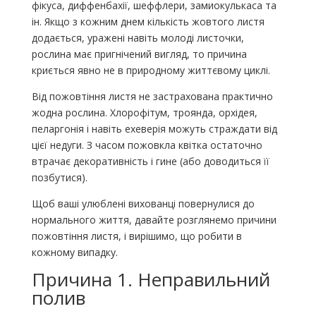
фікуса, диффенбахії, шеффлери, замиокулькаса та
ін. Якщо з кожним днем ​​кількість жовтого листя
додається, уражені навіть молоді листочки,
рослина має пригнічений вигляд, то причина
криється явно не в природному життєвому циклі.
Від пожовтіння листя не застрахована практично
жодна рослина. Хлорофітум, троянда, орхідея,
пеларгонія і навіть ехеверія можуть страждати від
цієї недуги. З часом пожовкла квітка остаточно
втрачає декоративність і гине (або доводиться її
позбутися).
Щоб ваші улюблені вихованці повернулися до
нормального життя, давайте розглянемо причини
пожовтіння листя, і вирішимо, що робити в
кожному випадку.
Причина 1. Неправильний
полив