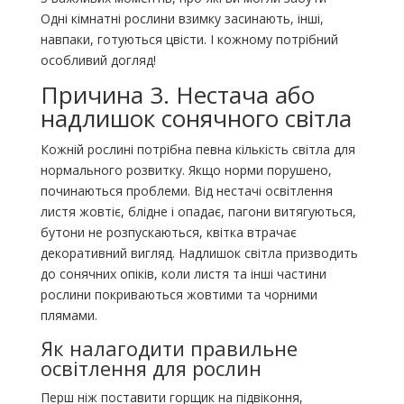
Одні кімнатні рослини взимку засинають, інші,
навпаки, готуються цвісти. І кожному потрібний
особливий догляд!
Причина 3. Нестача або
надлишок сонячного світла
Кожній рослині потрібна певна кількість світла для
нормального розвитку. Якщо норми порушено,
починаються проблеми. Від нестачі освітлення
листя жовтіє, блідне і опадає, пагони витягуються,
бутони не розпускаються, квітка втрачає
декоративний вигляд. Надлишок світла призводить
до сонячних опіків, коли листя та інші частини
рослини покриваються жовтими та чорними
плямами.
Як налагодити правильне
освітлення для рослин
Перш ніж поставити горщик на підвіконня,