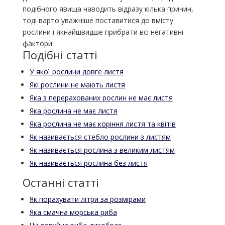
подібного явища наводить відразу кілька причин,
тоді варто уважніше поставитися до вмісту
рослини і якнайшвидше прибрати всі негативні
фактори.
Подібні статті
У якої рослини довге листя
Які рослини не мають листя
Яка з перерахованих рослин не має листя
Яка рослина не має листя
Яка рослина не має коріння листя та квітів
Як називається стебло рослини з листям
Як називається рослина з великим листям
Як називається рослина без листя
Останні статті
Як порахувати літри за розмірами
Яка смачна морська риба