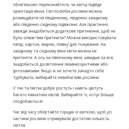
обов'язково переконайтеся, чи квітці підійде
орієнтація вікна. Світлолюбні рослини можна
розміщувати на південному, південно-західному
або південно-східному підвіконні. Але практично
завжди знадобиться додаткове притінення, щоб не
було опіків.Чим притінити? Можна використовувати
папір, картон, марлю, плівку для тонування. На
західному та східному вікні квіти можна не
притіняти. А ось на північному вікні, швидше за все,
знадобиться досвітлення люмінесцентними або
фітолампами. Якщо ж не хочете занадто себе
турбувати, вибирайте невибагливі рослини.
У тіні та півтіні добре ростуть і навіть цвітуть
багато кімнатних квітів. Вибирайте ті, котрі більше
сподобаються!
Час від часу обертайте горщик із квіткою, щоб усі
частини рослини отримували достатню кількість
світла.