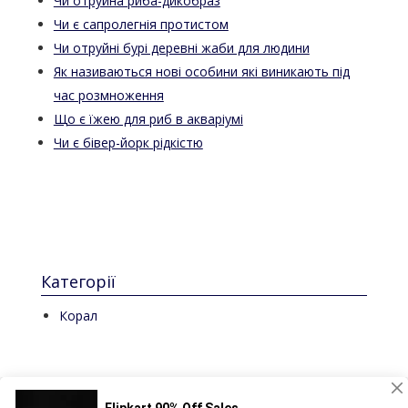
Чи отруйна риба-дикобраз
Чи є сапролегнія протистом
Чи отруйні бурі деревні жаби для людини
Як називаються нові особини які виникають під
час розмноження
Що є їжею для риб в акваріумі
Чи є бівер-йорк рідкістю
Категорії
Корал