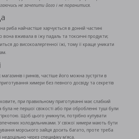
аючись не зачепити його і не поранитися.
да
на риба найчастіше харчується в донній частині
 вона вживала в їжу падаль та токсичні продукти;
ситься до високоалергенної їжі, тому її краще уникати
ам.
і
 магазинів і ринків, частіше його можна зустріти в
 приготування химери без певного досвіду та секретів
оковите, при правильному приготуванні має слабкий
а була не першої свіжості або при обробленні туші були
 гіркотою. Щоб цього уникнути, потрібно купувати
езпечених холодильниками. У свіжої химери мають бути
отування морського зайця досить багато, проте треба
 недоцільно через специфіку м'яса.