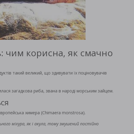
: чим корисна, як смачно
уктів такий великий, що здивувати їх поціновувачів
илася загадкова риба, звана в народі морським зайцем.
ься
 європейська химера (Chimaera monstrosa).
ьного міхура, як і акула, тому змушений постійно