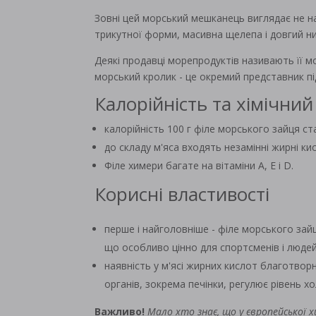
Зовні цей морський мешканець виглядає не н
трикутної форми, масивна щелепа і довгий ни
Деякі продавці морепродуктів називають її 
морський кролик - це окремий представник п
Калорійність та хімічний
калорійність 100 г філе морського зайця ст
до складу м'яса входять незамінні жирні ки
Філе химери багате на вітаміни А, Е і D.
Корисні властивості
перше і найголовніше - філе морського зай
що особливо цінно для спортсменів і люде
наявність у м'ясі жирних кислот благотворно
органів, зокрема печінки, регулює рівень хо
Важливо!
Мало хто знає, що у європейської 