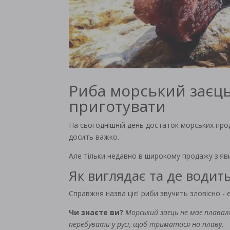
Риба морський заєць
приготувати
На сьогоднішній день достаток морських прод
досить важко.
Але тільки недавно в широкому продажу з'яв
Як виглядає та де водит
Справжня назва цієї риби звучить зловісно -
Чи знаєте ви?
Морський заєць не має плавал
перебувати у русі, щоб триматися на плаву.