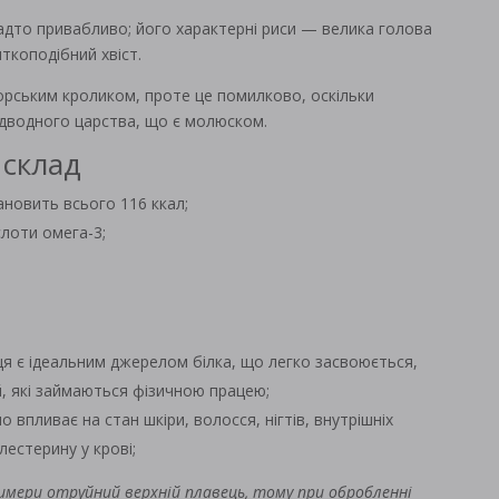
адто привабливо; його характерні риси — велика голова
ткоподібний хвіст.
морським кроликом, проте це помилково, оскільки
ідводного царства, що є молюском.
 склад
ановить всього 116 ккал;
слоти омега-3;
ця є ідеальним джерелом білка, що легко засвоюється,
й, які займаються фізичною працею;
 впливає на стан шкіри, волосся, нігтів, внутрішніх
лестерину у крові;
химери отруйний верхній плавець, тому при обробленні