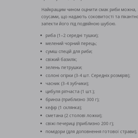
Найкращим чином оцінити смак риби можна, за
соусами, що надають соковитості та пікантн
запекти його під подвійною шубою.
риба (1–2 середні тушки);
мелений чорний перець;
суміш спецій для риби;
свіжий базилік;
зелень петрушки;
солоні огірки (3-4 шт. Середніх розмірів);
часник (3-4 зубчики);
цибуля ріпчаста (1 шт.);
бринза (приблизно 300 г);
кефір (1 склянка);
сметана (2 столові ложки);
свіжі печериці (приблизно 200 г);
помідори (для доповнення готової страви);