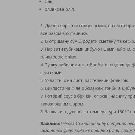
сіль;
оливкова олія.
Дрібно нарізати солоні огірки, натерти бри
все разом в сотейнику.
В отриману суміш додати сметану та кефір
Нарізати кубиками цибулю і шампіньйони, 
оливковою олією.
Тушку риби вимити, обробити вздовж до фі
шматками.
Укласти їх на лист, застелений фольгою.
Викласти на філе обсмажені гриби із цибу
Готовий соус з бринзи, огірків і часнику пр
також рівним шаром.
Запікати в духовці за температури 180°С п
Важливо!
Через 15 хвилин рибу потрібно пе
шматочок філе: воно не повинно бути сирим 