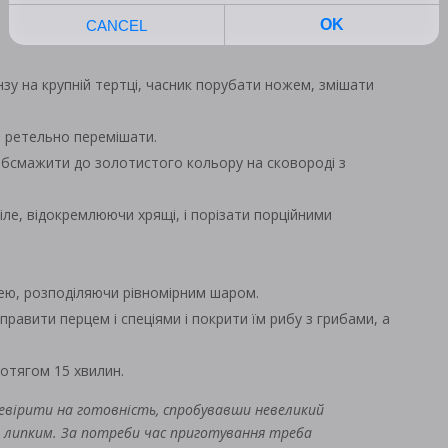
нзу на крупній тертці, часник порубати ножем, змішати
, ретельно перемішати.
обсмажити до золотистого кольору на сковороді з
ле, відокремлюючи хрящі, і порізати порційними
лею, розподіляючи рівномірним шаром.
иправити перцем і спеціями і покрити їм рибу з грибами, а
ротягом 15 хвилин.
ревірити на готовність, спробувавши невеликий
і липким. За потреби час приготування треба