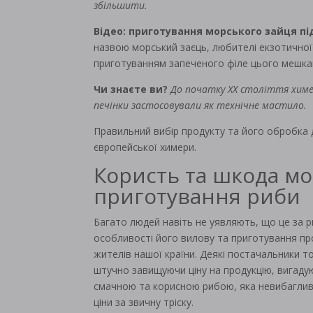
збільшити.
Відео: приготування морського зайця п
назвою морський заєць, любителі екзотичної
приготуванням запеченого філе цього мешкан
Чи знаєте ви?
До початку ХХ століття химер
печінки застосовували як технічне мастило.
Правильний вибір продукту та його обробка 
європейської химери.
Користь та шкода мо
приготування риби
Багато людей навіть не уявляють, що це за р
особливості його вилову та приготування п
жителів нашої країни. Деякі постачальники т
штучно завищуючи ціну на продукцію, вигадуюч
смачною та корисною рибою, яка невибаглива
ціни за звичну тріску.