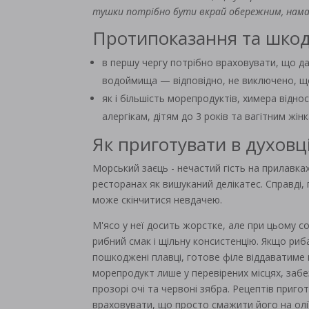
тушки потрібно бути вкрай обережним, намаг
Протипоказання та шко
в першу чергу потрібно враховувати, що да
водоймища — відповідно, не виключено, що
як і більшість морепродуктів, химера відно
алергікам, дітям до 3 років та вагітним жінк
Як приготувати в духовц
Морський заєць - нечастий гість на прилавках
ресторанах як вишуканий делікатес. Справді,
може скінчитися невдачею.
М'ясо у неї досить жорстке, але при цьому с
рибний смак і щільну консистенцію. Якщо риб
пошкоджені плавці, готове філе віддаватиме
морепродукт лише у перевірених місцях, заб
прозорі очі та червоні зябра. Рецептів приг
враховувати, що просто смажити його на олії