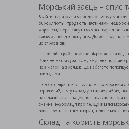
Морський заєць – опис т
Знайти на ринку чи у продовольчому магазині
обробляють і продають частинами. Якщо хо
морів, слід переглянути чимало картинок. В 
тріску за невідповідну ціну. До речі, вартіс
це справді він.
Незвичайна риба помітно відрізняється від з
Вона не має міхура, тому змушена постійно р
не з кісток, а з хрящів. Це набагато полег
приладами.
Не варто вірити в міфи, що м'ясо морського з
виражений, ніж у випадку з іншою рибою, але
не відрізняється надмірною щільністю. При пр
смачне. Інформація про те, що в м'ясі морсь
лише ікру та печінку тварин, теж не має нічо
Склад та користь морськ