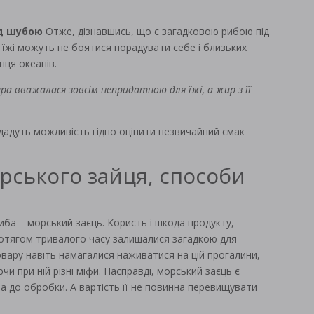
ід шубою
Отже, дізнавшись, що є загадковою рибою під
 їжі можуть не боятися порадувати себе і близьких
ця океанів.
а вважалася зовсім непридатною для їжі, а жир з її
дадуть можливість гідно оцінити незвичайний смак
рського зайця, способи
иба – морський заєць. Користь і шкода продукту,
ротягом тривалого часу залишалися загадкою для
овару навіть намагалися наживатися на цій прогалини,
и при ній різні міфи. Насправді, морський заєць є
 до обробки. А вартість її не повинна перевищувати