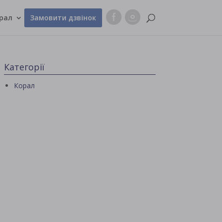
рал
Замовити дзвінок
Категорії
Корал