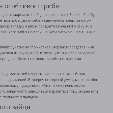
а особливості риби
 цілого морського зайця не так просто. Зазвичай рибу
четься побалувати себе незвичайним представником
іншому випадку є ризик придбати звичайного хеку або
ть морського зайця не повинна бути високою, навіть якщо
вичних сучасному споживачеві морських представників.
ухатися як акула, щоб не потонути. Її скелет складений
шує процес роботи з готовим виробом столовими
айця має різкий неприємний запах.Він хоч і більш
 не відразливий. Всупереч поширеній думці, м'ясо особин
авильному підході воно м'яке, ніжне і неймовірно
кого зайця часто заводяться паразити, і тому можна їсти
го спільного з правдою.
ого зайця