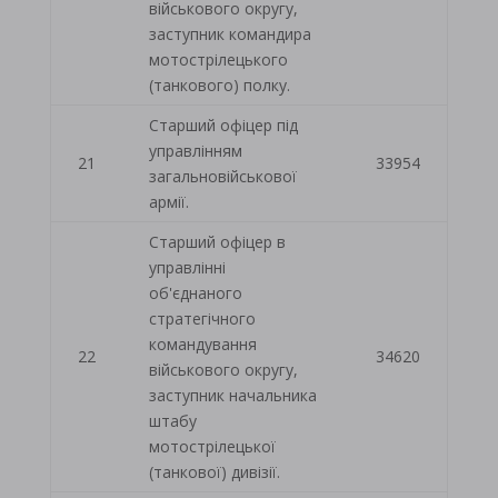
військового округу,
заступник командира
мотострілецького
(танкового) полку.
Старший офіцер під
управлінням
21
33954
загальновійськової
армії.
Старший офіцер в
управлінні
об'єднаного
стратегічного
командування
22
34620
військового округу,
заступник начальника
штабу
мотострілецької
(танкової) дивізії.