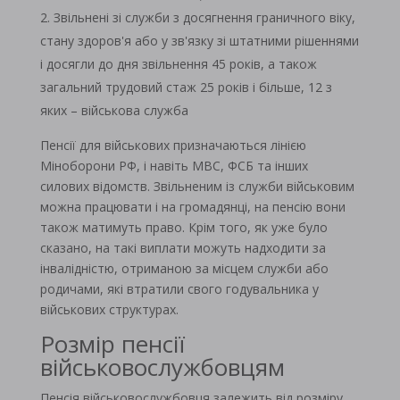
Звільнені зі служби з досягнення граничного віку,
стану здоров'я або у зв'язку зі штатними рішеннями
і досягли до дня звільнення 45 років, а також
загальний трудовий стаж 25 років і більше, 12 з
яких – військова служба
Пенсії для військових призначаються лінією
Міноборони РФ, і навіть МВС, ФСБ та інших
силових відомств. Звільненим із служби військовим
можна працювати і на громадянці, на пенсію вони
також матимуть право. Крім того, як уже було
сказано, на такі виплати можуть надходити за
інвалідністю, отриманою за місцем служби або
родичами, які втратили свого годувальника у
військових структурах.
Розмір пенсії
військовослужбовцям
Пенсія військовослужбовця залежить від розміру