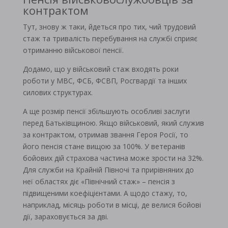
контрактом
Тут, знову ж таки, йдеться про тих, чий трудовий
стаж та тривалість перебування на службі сприяє
отриманню військової пенсії.
Додамо, що у військовий стаж входять роки
роботи у МВС, ФСБ, ФСВП, Росгвардії та інших
силових структурах.
А ще розмір пенсії збільшують особливі заслуги
перед Батьківщиною. Якщо військовий, який служив
за контрактом, отримав звання Героя Росії, то
його пенсія стане вищою за 100%. У ветеранів
бойових дій страхова частина може зрости на 32%.
Для служби на Крайній Півночі та прирівняних до
неї областях діє «Північний стаж» – пенсія з
підвищеними коефіцієнтами. А щодо стажу, то,
наприклад, місяць роботи в місці, де велися бойові
дії, зараховується за дві.