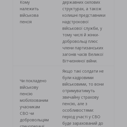
Кому
державних силових
належить
структурах, а також
військова
колишні представники
пенсія
надстрокової
військової служби, у
тому числі й жінки-
добровольці плюс
члени партизанських
загонів часів Великої
Вітчизняної війни.
Якщо такі солдати не
були кадровими
Чи покладено
військовими, то вони
військову
отримуватимуть
пенсію
звичайну страхову
мобілізованим
пенсію, але з
учасникам
особливостями:
СВО чи
період участі у СВО
добровольцям
буде зарахований до
спецоперації