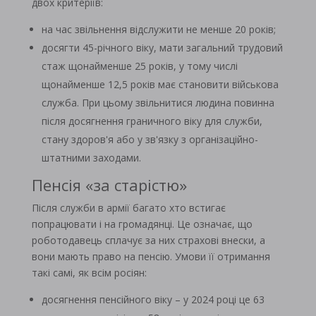
двох критеріїв:
на час звільнення відслужити не менше 20 років;
досягти 45-річного віку, мати загальний трудовий
стаж щонайменше 25 років, у тому числі
щонайменше 12,5 років має становити військова
служба. При цьому звільнитися людина повинна
після досягнення граничного віку для служби,
стану здоров'я або у зв'язку з організаційно-
штатними заходами.
Пенсія «за старістю»
Після служби в армії багато хто встигає
попрацювати і на громадянці. Це означає, що
роботодавець сплачує за них страхові внески, а
вони мають право на пенсію. Умови її отримання
такі самі, як всім росіян:
досягнення пенсійного віку – у 2024 році це 63