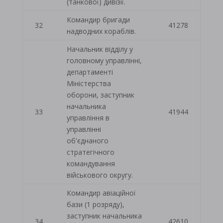
(танкової) дивізії.
Командир бригади
32
41278
надводних кораблів.
Начальник відділу у
головному управлінні,
департаменті
Міністерства
оборони, заступник
начальника
33
41944
управління в
управлінні
об'єднаного
стратегічного
командування
військового округу.
Командир авіаційної
бази (1 розряду),
заступник начальника
34
42610