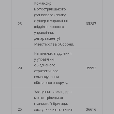
Командир
мотострілецького
(танкового) полку,
офіцер в управлінні
23
35287
(відділ головного
управління,
департаменту)
Міністерства оборони.
Начальник відділення
у управлінні
об'єднаного
24
35952
стратегічного
командування
військового округу.
Заступник командира
мотострілецької
(танкової) бригади,
25
заступник начальника
36616