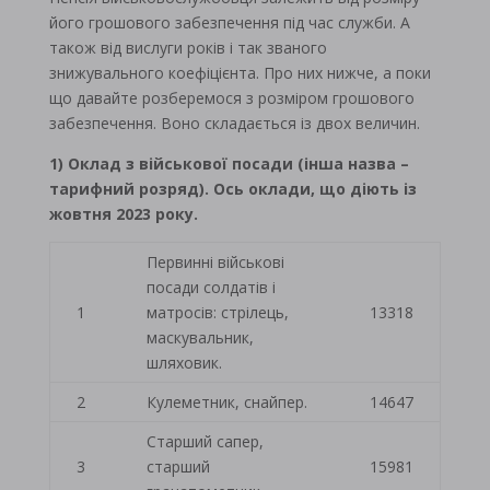
його грошового забезпечення під час служби. А
також від вислуги років і так званого
знижувального коефіцієнта. Про них нижче, а поки
що давайте розберемося з розміром грошового
забезпечення. Воно складається із двох величин.
1) Оклад з військової посади (інша назва –
тарифний розряд). Ось оклади, що діють із
жовтня 2023 року.
Первинні військові
посади солдатів і
1
матросів: стрілець,
13318
маскувальник,
шляховик.
2
Кулеметник, снайпер.
14647
Старший сапер,
3
старший
15981