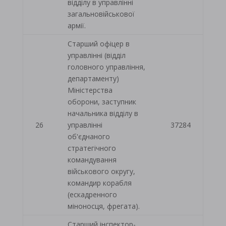
відділу в управлінні
загальновійськової
армії.
Старший офіцер в
управлінні (відділ
головного управління,
департаменту)
Міністерства
оборони, заступник
начальника відділу в
26
управлінні
37284
об'єднаного
стратегічного
командування
військового округу,
командир корабля
(ескадренного
міноносця, фрегата).
Старший інспектор-