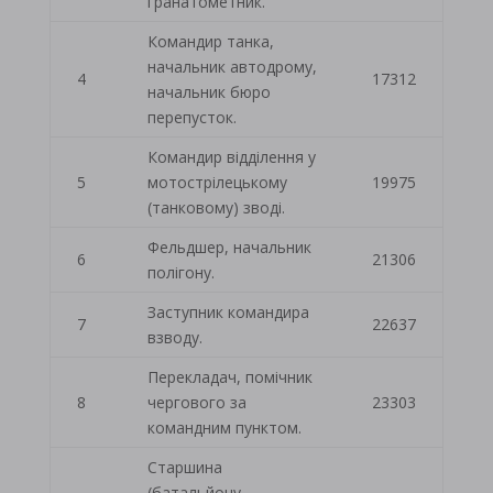
гранатометник.
Командир танка,
начальник автодрому,
4
17312
начальник бюро
перепусток.
Командир відділення у
5
мотострілецькому
19975
(танковому) зводі.
Фельдшер, начальник
6
21306
полігону.
Заступник командира
7
22637
взводу.
Перекладач, помічник
8
чергового за
23303
командним пунктом.
Старшина
(батальйону,