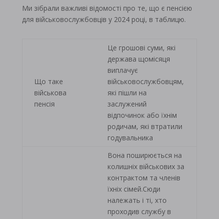
Ми зібрали важливі відомості про те, що є пенсією
для військовослужбовців у 2024 році, в таблицю.
Це грошові суми, які
держава щомісяця
виплачує
Що таке
військовослужбовцям,
військова
які пішли на
пенсія
заслужений
відпочинок або їхнім
родичам, які втратили
годувальника
Вона поширюється на
колишніх військових за
контрактом та членів
їхніх сімей.Сюди
належать і ті, хто
проходив службу в