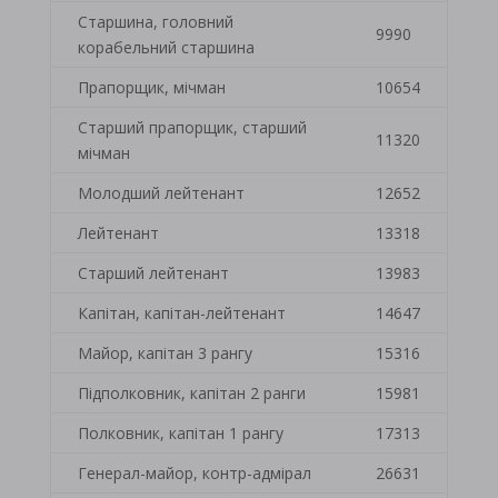
Старшина, головний
9990
корабельний старшина
Прапорщик, мічман
10654
Старший прапорщик, старший
11320
мічман
Молодший лейтенант
12652
Лейтенант
13318
Старший лейтенант
13983
Капітан, капітан-лейтенант
14647
Майор, капітан 3 рангу
15316
Підполковник, капітан 2 ранги
15981
Полковник, капітан 1 рангу
17313
Генерал-майор, контр-адмірал
26631