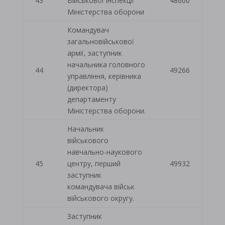
43
Військової інспекції
48600
Міністерства оборони
Командувач
загальновійськової
армії, заступник
начальника головного
44
49266
управління, керівника
(директора)
департаменту
Міністерства оборони.
Начальник
військового
навчально-наукового
45
центру, перший
49932
заступник
командувача військ
військового округу.
Заступник