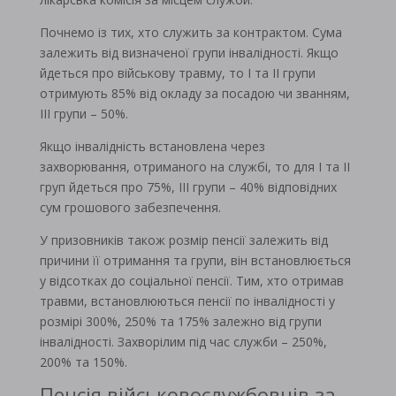
Почнемо із тих, хто служить за контрактом. Сума
залежить від визначеної групи інвалідності. Якщо
йдеться про військову травму, то І та ІІ групи
отримують 85% від окладу за посадою чи званням,
ІІІ групи – 50%.
Якщо інвалідність встановлена ​​через
захворювання, отриманого на службі, то для І та ІІ
груп йдеться про 75%, ІІІ групи – 40% відповідних
сум грошового забезпечення.
У призовників також розмір пенсії залежить від
причини її отримання та групи, він встановлюється
у відсотках до соціальної пенсії. Тим, хто отримав
травми, встановлюються пенсії по інвалідності у
розмірі 300%, 250% та 175% залежно від групи
інвалідності. Захворілим під час служби – 250%,
200% та 150%.
Пенсія військовослужбовців за