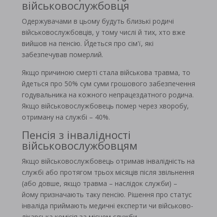
військовослужбовця
Одержувачами в цьому будуть близькі родичі
військовослужбовців, у тому числі й тих, хто вже
вийшов на пенсію. Йдеться про сім'ї, які
забезпечував померлий.
Якщо причиною смерті стала військова травма, то
йдеться про 50% сум суми грошового забезпечення
годувальника на кожного непрацездатного родича.
Якщо військовослужбовець помер через хворобу,
отриману на службі – 40%.
Пенсія з інвалідності
військовослужбовцям
Якщо військовослужбовець отримав інвалідність на
службі або протягом трьох місяців після звільнення
(або довше, якщо травма – наслідок служби) –
йому призначають таку пенсію. Рішення про статус
інваліда приймають медичні експерти чи військово-
лікарська комісія за місцем служби.