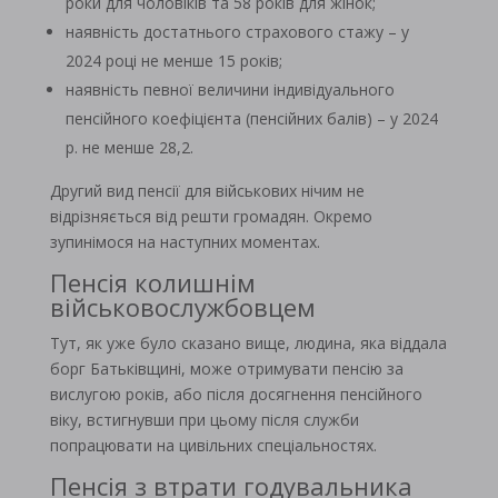
роки для чоловіків та 58 років для жінок;
наявність достатнього страхового стажу – у
2024 році не менше 15 років;
наявність певної величини індивідуального
пенсійного коефіцієнта (пенсійних балів) – у 2024
р. не менше 28,2.
Другий вид пенсії для військових нічим не
відрізняється від решти громадян. Окремо
зупинімося на наступних моментах.
Пенсія колишнім
військовослужбовцем
Тут, як уже було сказано вище, людина, яка віддала
борг Батьківщині, може отримувати пенсію за
вислугою років, або після досягнення пенсійного
віку, встигнувши при цьому після служби
попрацювати на цивільних спеціальностях.
Пенсія з втрати годувальника