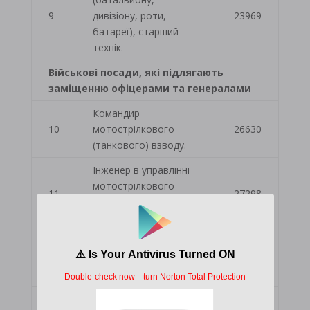
9
дивізіону, роти,
23969
батареї), старший
технік.
Військові посади, які підлягають
заміщенню офіцерами та генералами
Командир
10
мотострілкового
26630
(танкового) взводу.
Інженер в управлінні
мотострілкового
11
27298
(танкового)
батальйону.
Заступник командира
12
мотострілецької
27964
(танкової) роти.
Старший офіцер під