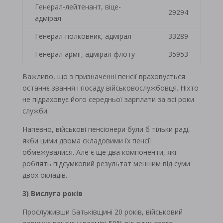
Генерал-лейтенант, віце-
29294
адмірал
Генерал-полковник, адмірал
33289
Генерал армії, адмірал флоту
35953
Важливо, що з призначенні пенсії враховується
останнє звання і посаду військовослужбовця. Ніхто
не підраховує його середньої зарплати за всі роки
служби.
Напевно, військові пенсіонери були б тільки раді,
якби цими двома складовими їх пенсії
обмежувалися. Але є ще два компоненти, які
роблять підсумковий результат меншим від суми
двох окладів.
3) Вислуга років
Прослуживши Батьківщині 20 років, військовий