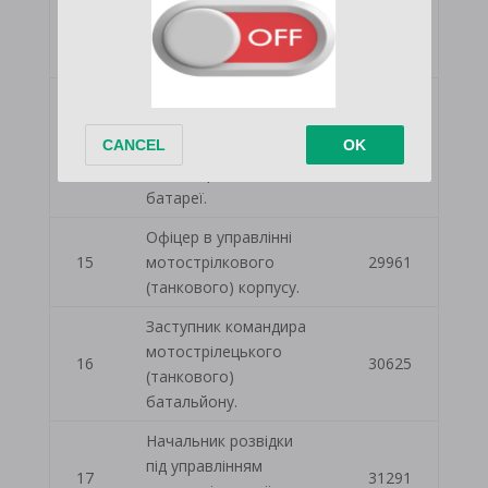
управлінням
13
28628
мотострілецького
(танкового) полку.
Командир
мотострілецької
14
(танкової) роти,
29294
зенітно-ракетної
батареї.
Офіцер в управлінні
15
мотострілкового
29961
(танкового) корпусу.
Заступник командира
мотострілецького
16
30625
(танкового)
батальйону.
Начальник розвідки
під управлінням
17
31291