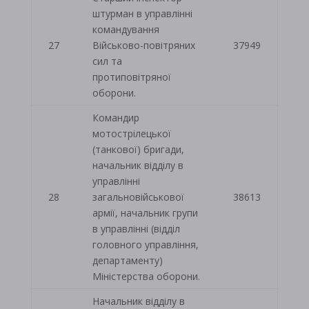
штурман в управлінні
командування
27
Військово-повітряних
37949
сил та
протиповітряної
оборони.
Командир
мотострілецької
(танкової) бригади,
начальник відділу в
управлінні
28
загальновійськової
38613
армії, начальник групи
в управлінні (відділ
головного управління,
департаменту)
Міністерства оборони.
Начальник відділу в