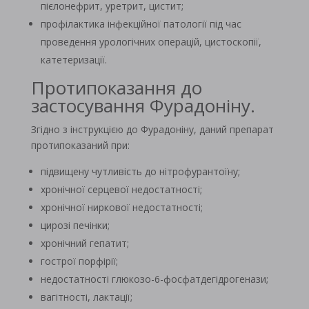
пієлонефрит, уретрит, цистит;
профілактика інфекційної патології під час
проведення урологічних операцій, цистоскопії,
катетеризації.
Протипоказання до
застосування Фурадоніну.
Згідно з інструкцією до Фурадоніну, даний препарат
протипоказаний при:
підвищену чутливість до нітрофурантоїну;
хронічної серцевої недостатності;
хронічної ниркової недостатності;
цирозі печінки;
хронічний гепатит;
гострої порфірії;
недостатності глюкозо-6-фосфатдегідрогенази;
вагітності, лактації;