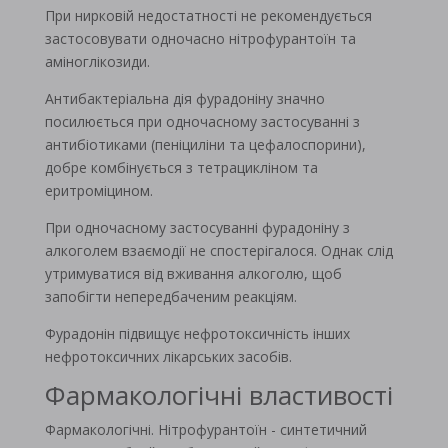
При нирковій недостатності не рекомендується
застосовувати одночасно нітрофурантоїн та
аміноглікозиди.
Антибактеріальна дія фурадоніну значно
посилюється при одночасному застосуванні з
антибіотиками (пеніциліни та цефалоспорини),
добре комбінується з тетрацикліном та
еритроміцином.
При одночасному застосуванні фурадоніну з
алкоголем взаємодії не спостерігалося. Однак слід
утримуватися від вживання алкоголю, щоб
запобігти непередбаченим реакціям.
Фурадонін підвищує нефротоксичність інших
нефротоксичних лікарських засобів.
Фармакологічні властивості
Фармакологічні. Нітрофурантоїн - синтетичний