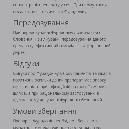
концентрації препарату у сечі. При цьому також
посилюється токсичність Фурадоніну.
Передозування
При передозуванні Фурадоніну розвивається
блювання. При лікуванні передозування даного
препарату ефективний гемодіаліз та форсований
діурез.
Відгуки
Відгуки про Фурадоніну з боку пацієнтів та лікарів
позитивні, оскільки даний препарат має високу
ефективність при інфекційній патології сечових
шляхів, а при раціональному застосуванні в
адекватному дозуванні Фурадонін безпечний.
Умови зберігання
Препарат Фурадонін необхідно зберігати за
кімнатної температури поза доступом дітей.