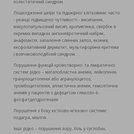
холестатичний синдром.
Пошкодження шкіри та підшкірної клітковини: часто
- реакції підвищеної чутливості - висипання,
макулопапульозний висип, кропив'янка, свербіж в
окремих випадках ангіоневротичний набряк,
анафілаксія, запалення слинних залоз, екзема,
ексфоліативний дерматит, мультиформна еритема
( вовчаковоподібний синдром.
Порушення функцій кровотворної та лімфатичної
систем: рідко – мегалобластна анемія, лейкопенія,
гранулоцитопенія або агранулоцитоз,
тромбоцитопенія, апластична анемія, гемолітична
анемія у пацієнтів з дефіцитом глюкозо-6-
фосфатдегідрогенази.
Порушення з боку кістково-м'язової системи:
подагра, міалгія.
Інші: рідко – порушення зору, біль у суглобах,