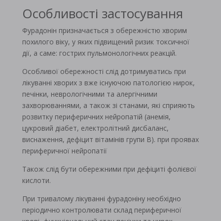
Особливості застосування
Фурадонін призначається з обережністю хворим
похилого віку, у яких підвищений ризик токсичної
дії, а саме: гострих пульмонологічних реакцій.
Особливої ​​обережності слід дотримуватись при
лікуванні хворих з вже існуючою патологією нирок,
печінки, неврологічними та алергічними
захворюваннями, а також зі станами, які сприяють
розвитку периферичних нейропатій (анемія,
цукровий діабет, електролітний дисбаланс,
виснаження, дефіцит вітамінів групи В). при проявах
периферичної нейропатії
Також слід бути обережними при дефіциті фолієвої
кислоти.
При тривалому лікуванні фурадоніну необхідно
періодично контролювати склад периферичної