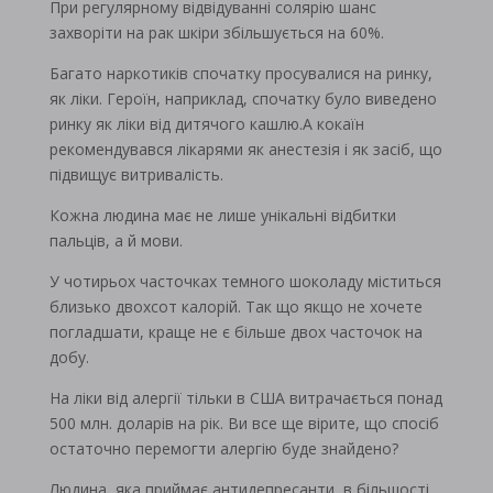
При регулярному відвідуванні солярію шанс
захворіти на рак шкіри збільшується на 60%.
Багато наркотиків спочатку просувалися на ринку,
як ліки. Героїн, наприклад, спочатку було виведено
ринку як ліки від дитячого кашлю.А кокаїн
рекомендувався лікарями як анестезія і як засіб, що
підвищує витривалість.
Кожна людина має не лише унікальні відбитки
пальців, а й мови.
У чотирьох часточках темного шоколаду міститься
близько двохсот калорій. Так що якщо не хочете
погладшати, краще не є більше двох часточок на
добу.
На ліки від алергії тільки в США витрачається понад
500 млн. доларів на рік. Ви все ще вірите, що спосіб
остаточно перемогти алергію буде знайдено?
Людина, яка приймає антидепресанти, в більшості