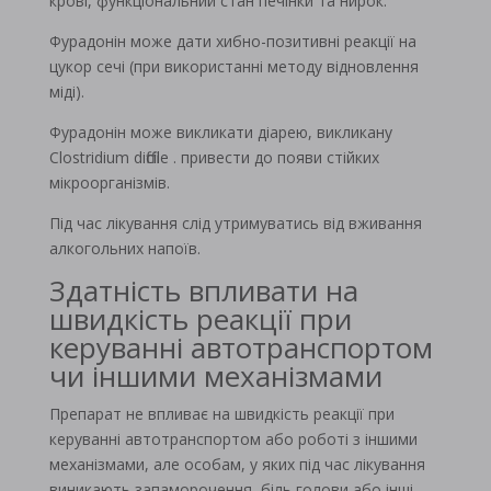
крові, функціональний стан печінки та нирок.
Фурадонін може дати хибно-позитивні реакції на
цукор сечі (при використанні методу відновлення
міді).
Фурадонін може викликати діарею, викликану
Clostridium difficile . привести до появи стійких
мікроорганізмів.
Під час лікування слід утримуватись від вживання
алкогольних напоїв.
Здатність впливати на
швидкість реакції при
керуванні автотранспортом
чи іншими механізмами
Препарат не впливає на швидкість реакції при
керуванні автотранспортом або роботі з іншими
механізмами, але особам, у яких під час лікування
виникають запаморочення, біль голови або інші