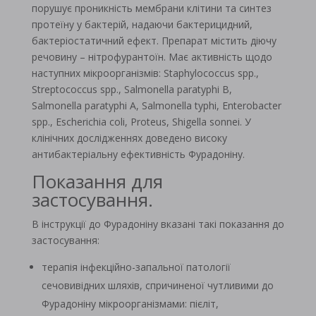
порушує проникність мембрани клітини та синтез
протеїну у бактерій, надаючи бактерицидний,
бактеріостатичний ефект. Препарат містить діючу
речовину – нітрофурантоїн. Має активність щодо
наступних мікроорганізмів: Staphylococcus spp.,
Streptococcus spp., Salmonella paratyphi B,
Salmonella paratyphi A, Salmonella typhi, Enterobacter
spp., Escherichia coli, Proteus, Shigella sonnei. У
клінічних дослідженнях доведено високу
антибактеріальну ефективність Фурадоніну.
Показання для
застосування.
В інструкції до Фурадоніну вказані такі показання до
застосування:
терапія інфекційно-запальної патології
сечовивідних шляхів, спричиненої чутливими до
Фурадоніну мікроорганізмами: пієліт,