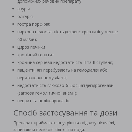
допоміжних речовин препарату
анурія
олігурія;
гостра порфірія;
ниркова недостатність (кліренс креатиніну менше
60 мл/хв);
цироз печінки
хронічний гепатит
хронічна серцева недостатність ІІ та ІІ ступеня;
пацієнти, які перебувають на гемодіалізі або
перитонеальному діалізі;
недостатність глюкозо-6-фосфатдегідрогенази
(загроза гемолітичної анемії);
неврит та поліневропатія.
Спосіб застосування та дози
Препарат приймають внутрішньо відразу після їжі,
запиваючи великою кількістю води.