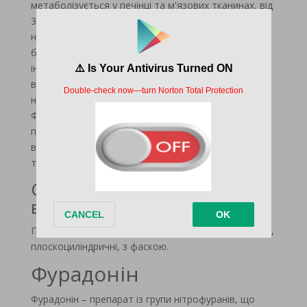
метаболізується у печінці та м'язових тканинах, від
30% до 50% дози виділяється із сечею у
незміненому вигляді. Тому він має
бактеріостатичну та бактерицидну дію при
інфекціях сечовивідних шляхів. Препарат повністю
виводиться із організму нирками. Період
напіввиведення становить приблизно 20 хвилин.
Фурадонін активний у кислій сечі. Якщо рН сечі
перевищує 8, більшість бактерицидної активності
втрачається. Фурадонін проникає через плаценту
та гематоенцефалічний бар'єр у грудне молоко.
Основні фізико-хімічні
властивості
Пігулки жовтого або зеленувато-жовтого кольору,
плоскоциліндричні, з фаскою.
Фурадонін
Фурадонін – препарат із групи нітрофуранів, що