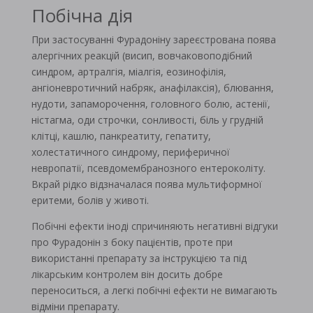
Побічна дія
При застосуванні Фурадоніну зареєстрована поява
алергічних реакцій (висип, вовчаковоподібний
синдром, артралгія, міалгія, еозинофілія,
ангіоневротичний набряк, анафілаксія), блювання,
нудоти, запаморочення, головного болю, астенії,
ністагма, оди строчки, сонливості, біль у грудній
клітці, кашлю, панкреатиту, гепатиту,
холестатичного синдрому, периферичної
невропатії, псевдомембранозного ентероколіту.
Вкрай рідко відзначалася поява мультиформної
еритеми, болів у животі.
Побічні ефекти іноді спричиняють негативні відгуки
про Фурадонін з боку пацієнтів, проте при
використанні препарату за інструкцією та під
лікарським контролем він досить добре
переноситься, а легкі побічні ефекти не вимагають
відміни препарату.