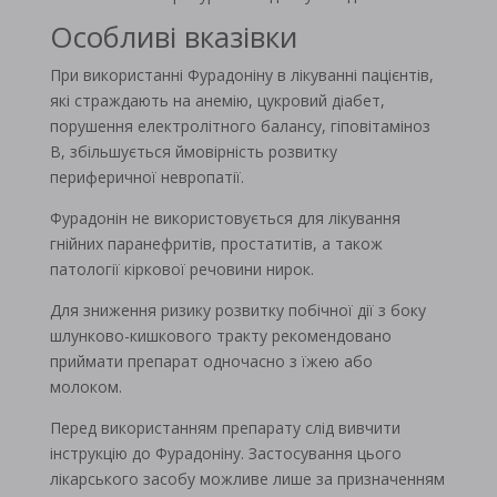
Особливі вказівки
При використанні Фурадоніну в лікуванні пацієнтів,
які страждають на анемію, цукровий діабет,
порушення електролітного балансу, гіповітаміноз
В, збільшується ймовірність розвитку
периферичної невропатії.
Фурадонін не використовується для лікування
гнійних паранефритів, простатитів, а також
патології кіркової речовини нирок.
Для зниження ризику розвитку побічної дії з боку
шлунково-кишкового тракту рекомендовано
приймати препарат одночасно з їжею або
молоком.
Перед використанням препарату слід вивчити
інструкцію до Фурадоніну. Застосування цього
лікарського засобу можливе лише за призначенням