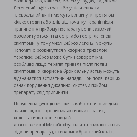
еозинофілією, кашлем, болем у грудях, задишкою.
Легеневий інфільтрат або ущільнення та
плевральний випіт можуть виникнути протягом
кількох годин або днів від початку терапії після
припинення прийому препарату вони зазвичай
розсмоктуються. Підгострі або гострі легеневі
симптоми, у тому числі фіброз легень, можуть
непомітно розвинутися у хворих з тривалою
терапією; фіброз може бути незворотним,
особливо якщо терапія тривала після появи
симптомів. У хворих на бронхіальну астму можуть
відзначатися астматичні напади. При появі перших
ознак порушення дихальної системи прийом
препарату слід припинити.
Порушення функції печінки та/або жовчовивідних
шляхів: рідко – хронічний активний гепатит,
холестатична жовтяниця (є
дозонезалежні.Метаболізується та зникають після
відміни препарату), псевдомембранозний коліт,