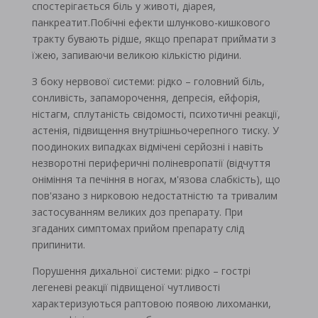
спостерігається біль у животі, діарея,
панкреатит.Побічні ефекти шлунково-кишкового
тракту бувають рідше, якщо препарат приймати з
їжею, запиваючи великою кількістю рідини.
З боку нервової системи: рідко – головний біль,
сонливість, запаморочення, депресія, ейфорія,
ністагм, сплутаність свідомості, психотичні реакції,
астенія, підвищення внутрішньочерепного тиску. У
поодиноких випадках відмічені серйозні і навіть
незворотні периферичні поліневропатії (відчуття
оніміння та печіння в ногах, м'язова слабкість), що
пов'язано з нирковою недостатністю та тривалим
застосуванням великих доз препарату. При
згаданих симптомах прийом препарату слід
припинити.
Порушення дихальної системи: рідко – гострі
легеневі реакції підвищеної чутливості
характеризуються раптовою появою лихоманки,