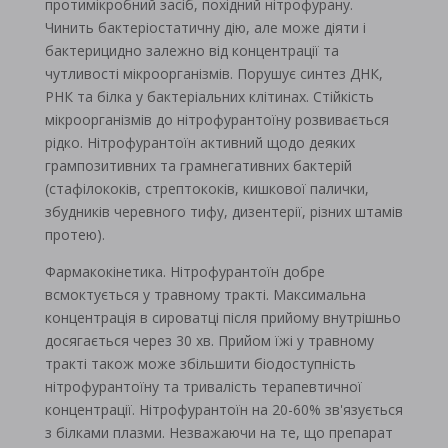
протимікробний засіб, похідний нітрофурану.
Чинить бактеріостатичну дію, але може діяти і
бактерицидно залежно від концентрації та
чутливості мікроорганізмів. Порушує синтез ДНК,
РНК та білка у бактеріальних клітинах. Стійкість
мікроорганізмів до нітрофурантоїну розвивається
рідко. Нітрофурантоїн активний щодо деяких
грампозитивних та грамнегативних бактерій
(стафілококів, стрептококів, кишкової палички,
збудників черевного тифу, дизентерії, різних штамів
протею).
Фармакокінетика. Нітрофурантоїн добре
всмоктується у травному тракті. Максимальна
концентрація в сироватці після прийому внутрішньо
досягається через 30 хв. Прийом їжі у травному
тракті також може збільшити біодоступність
нітрофурантоїну та тривалість терапевтичної
концентрації. Нітрофурантоїн на 20-60% зв'язується
з білками плазми. Незважаючи на те, що препарат