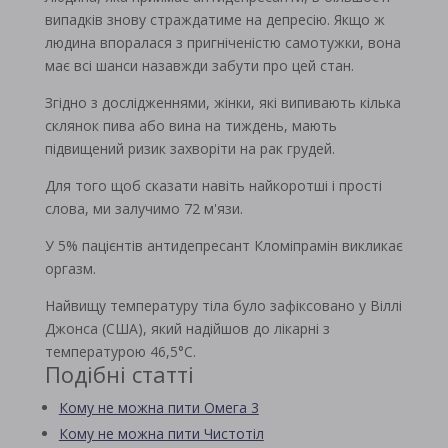
випадків знову страждатиме на депресію. Якщо ж
людина впоралася з пригніченістю самотужки, вона
має всі шанси назавжди забути про цей стан.
Згідно з дослідженнями, жінки, які випивають кілька
склянок пива або вина на тиждень, мають
підвищений ризик захворіти на рак грудей.
Для того щоб сказати навіть найкоротші і прості
слова, ми залучимо 72 м'язи.
У 5% пацієнтів антидепресант Кломіпрамін викликає
оргазм.
Найвищу температуру тіла було зафіксовано у Віллі
Джонса (США), який надійшов до лікарні з
температурою 46,5°C.
Подібні статті
Кому не можна пити Омега 3
Кому не можна пити Чистотіл