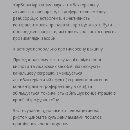
Карбоангідраза зменшує антибактеріальну
активність препарату, нітрофурантоїн зменшує
реабсорбцію естрогенів, ефективність
контрацептивних препаратів, про що мають бути
попереджені пацієнти, які одночасно застосовують
протизаплідні засоби.
Інактивує перорально протичеревну вакцину.
При одночасному застосуванні налідиксової
кислоти та лікарських засобів, які блокують
канальцеву секрецію, зменшується
антибактеріальний ефект (за рахунок зниження
концентрації нітрофурантоїну в сечі) та
збільшується токсичність (збільшує концентрацію в
крові) нітрофурантоїну.
Застосування одночасно з левоміцетином,
ристоміцином та сульфаніламідами посилює
пригнічення кровотворення.