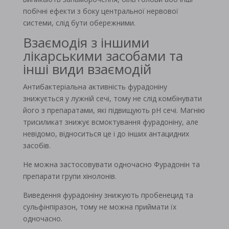
побічні ефекти з боку центральної нервової
системи, слід бути обережними.
Взаємодія з іншими
лікарськими засобами та
інші види взаємодій
Антибактеріальна активність фурадоніну
знижується у лужній сечі, тому не слід комбінувати
його з препаратами, які підвищують рН сечі. Магнію
трисиликат знижує всмоктування фурадоніну, але
невідомо, відноситься це і до інших антацидних
засобів.
Не можна застосовувати одночасно Фурадонін та
препарати групи хінолонів.
Виведення фурадоніну знижують пробенецид та
сульфінпіразон, тому не можна приймати їх
одночасно.