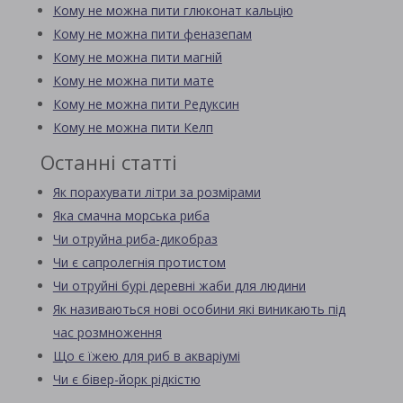
Кому не можна пити глюконат кальцію
Кому не можна пити феназепам
Кому не можна пити магній
Кому не можна пити мате
Кому не можна пити Редуксин
Кому не можна пити Келп
Останні статті
Як порахувати літри за розмірами
Яка смачна морська риба
Чи отруйна риба-дикобраз
Чи є сапролегнія протистом
Чи отруйні бурі деревні жаби для людини
Як називаються нові особини які виникають під
час розмноження
Що є їжею для риб в акваріумі
Чи є бівер-йорк рідкістю