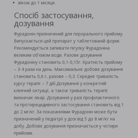
віком до 1 місяця.
Спосіб застосування,
дозування
Фурадонін призначений для перорального прийому.
Випускається цей препарат у таблетованій формі.
Рекомендується запивати пігулку Фурадоніна
великим об'ємом води. Разове дозування
Фурадоніну становить 0,1-0,15г. Кратність прийому
– 3-4 рази на день. Максимальне добове дозування
становить 0,6 г, разове – 0,3. Середня тривалість
курсу терапії – 7 діб.Дозування у конкретній
клінічній ситуації, а також тривалість терапії
визначає лікар. Дозування у разі профілактичного
та протирецидивного застосування становить від 1
до 2 мг/кг. За показаннями Фурадонін може бути
призначений у педіатрії у дозі від 5 до 8 мг/кг на
добу. Добове дозування призначається у чотири
прийоми.