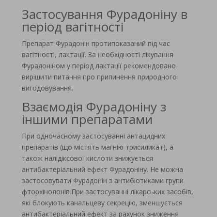
Застосування Фурадоніну в
період вагітності
Препарат Фурадонін протипоказаний під час
вагітності, лактації. За необхідності лікування
Фурадоніном у період лактації рекомендовано
вирішити питання про припинення природного
вигодовування.
Взаємодія Фурадоніну з
іншими препаратами
При одночасному застосуванні антацидних
препаратів (що містять магнію трисиликат), а
також налідіксової кислоти знижується
антибактеріальний ефект Фурадоніну. Не можна
застосовувати Фурадонін з антибіотиками групи
фторхінолонів.При застосуванні лікарських засобів,
які блокують канальцеву секрецію, зменшується
антибактеріальний ефект за рахунок зниження