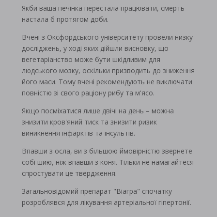
Якби ваша печінка перестала працювати, смерть
настала б протягом доби.
Вчені з Оксфордського університету провели низку
досліджень, у ході яких дійшли висновку, що
вегетаріанство може бути шкідливим для
людського мозку, оскільки призводить до зниження
його маси. Тому вчені рекомендують не виключати
повністю зі свого раціону рибу та м'ясо.
Якщо посміхатися лише двічі на день – можна
знизити кров'яний тиск та знизити ризик
виникнення інфарктів та інсультів.
Впавши з осла, ви з більшою ймовірністю звернете
собі шию, ніж впавши з коня. Тільки не намагайтеся
спростувати це твердження.
Загальновідомий препарат "Віагра" спочатку
розроблявся для лікування артеріальної гіпертонії.