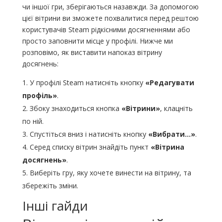
чи іншої гри, зберігаються назавжди. За допомогою
цієї вітрини ви зможете похвалитися перед рештою
користувачів Steam рідкісними досягненнями або
просто заповнити місце у профілі. Нижче ми
розповімо, як виставити напоказ вітрину
досягнень:
У профілі Steam натисніть кнопку
«Редагувати
профіль»
.
Збоку знаходиться кнопка
«Вітрини»
, клацніть
по ній.
Спустіться вниз і натисніть кнопку
«Вибрати…»
.
Серед списку вітрин знайдіть пункт
«Вітрина
досягнень»
.
Виберіть гру, яку хочете винести на вітрину, та
збережіть зміни.
Інші гайди