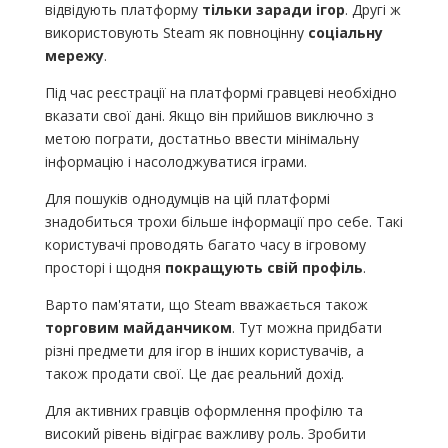
відвідують платформу
тільки заради ігор
. Другі ж
використовують Steam як повноцінну
соціальну
мережу
.
Під час реєстрації на платформі гравцеві необхідно
вказати свої дані. Якщо він прийшов виключно з
метою пограти, достатньо ввести мінімальну
інформацію і насолоджуватися іграми.
Для пошуків однодумців на цій платформі
знадобиться трохи більше інформації про себе. Такі
користувачі проводять багато часу в ігровому
просторі і щодня
покращують свій профіль
.
Варто пам'ятати, що Steam вважається також
торговим майданчиком
. Тут можна придбати
різні предмети для ігор в інших користувачів, а
також продати свої. Це дає реальний дохід.
Для активних гравців оформлення профілю та
високий рівень відіграє важливу роль. Зробити