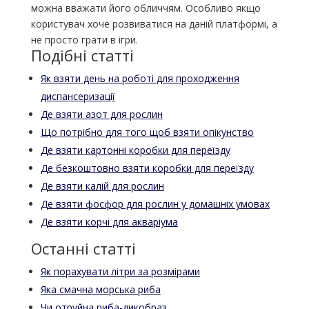
можна вважати його обличчям. Особливо якщо
користувач хоче розвиватися на даній платформі, а
не просто грати в ігри.
Подібні статті
Як взяти день на роботі для проходження
диспансеризації
Де взяти азот для рослин
Що потрібно для того щоб взяти опікунство
Де взяти картонні коробки для переїзду
Де безкоштовно взяти коробки для переїзду
Де взяти калій для рослин
Де взяти фосфор для рослин у домашніх умовах
Де взяти корчі для акваріума
Останні статті
Як порахувати літри за розмірами
Яка смачна морська риба
Чи отруйна риба-дикобраз