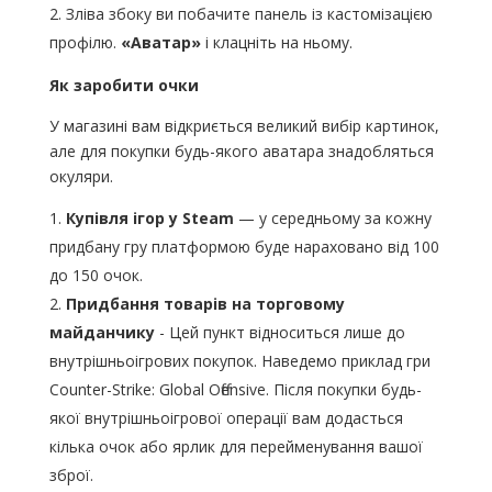
Зліва збоку ви побачите панель із кастомізацією
профілю.
«Аватар»
і клацніть на ньому.
Як заробити очки
У магазині вам відкриється великий вибір картинок,
але для покупки будь-якого аватара знадобляться
окуляри.
Купівля ігор у Steam
— у середньому за кожну
придбану гру платформою буде нараховано від 100
до 150 очок.
Придбання товарів на торговому
майданчику
- Цей пункт відноситься лише до
внутрішньоігрових покупок. Наведемо приклад гри
Counter-Strike: Global Offensive. Після покупки будь-
якої внутрішньоігрової операції вам додасться
кілька очок або ярлик для перейменування вашої
зброї.