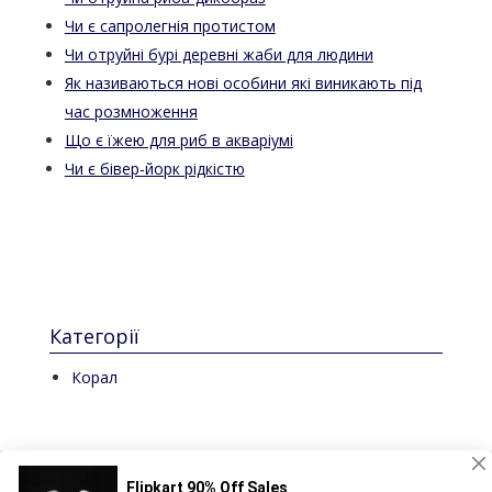
Чи є сапролегнія протистом
Чи отруйні бурі деревні жаби для людини
Як називаються нові особини які виникають під
час розмноження
Що є їжею для риб в акваріумі
Чи є бівер-йорк рідкістю
Категорії
Корал