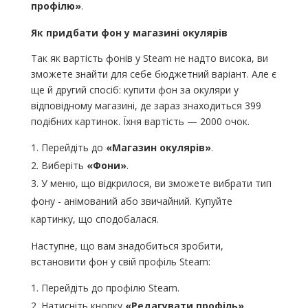
профілю»
.
Як придбати фон у магазині окулярів
Так як вартість фонів у Steam не надто висока, ви
зможете знайти для себе бюджетний варіант. Але є
ще й другий спосіб: купити фон за окуляри у
відповідному магазині, де зараз знаходиться 399
подібних картинок. Їхня вартість — 2000 очок.
Перейдіть до
«Магазин окулярів»
.
Виберіть
«Фони»
.
У меню, що відкрилося, ви зможете вибрати тип
фону - анімований або звичайний. Купуйте
картинку, що сподобалася.
Наступне, що вам знадобиться зробити,
встановити фон у свій профіль Steam:
Перейдіть до профілю Steam.
Натисніть кнопку
«Редагувати профіль»
.