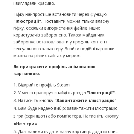
і виглядали красиво.
Гіфку найпростіше встановити через функцію
"Ілюстрації"
. Поставити можна тільки власну
гіфку, оскільки використання файлів інших
користувачів заборонено. Також майданчик
забороняє встановлювати у профіль контент
сексуального характеру. Знайти подібні картинки
можна на різних сайтах у мережі.
Як прикрасити профіль анімованою
картинкою:
Відкрийте профіль Steam.
У меню праворуч знайдіть розділ
"Ілюстрації"
.
Натисніть кнопку
"Завантажити ілюстрацію"
.
Вам буде надано вибір: завантажити ілюстрацію
з гри (скриншот) або комп'ютера. Натисніть кнопку
«Не з гри»
.
Далі належить дати назву картинці, додати опис