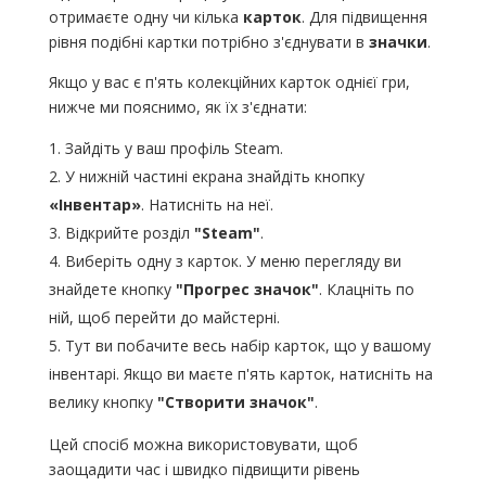
отримаєте одну чи кілька
карток
. Для підвищення
рівня подібні картки потрібно з'єднувати в
значки
.
Якщо у вас є п'ять колекційних карток однієї гри,
нижче ми пояснимо, як їх з'єднати:
Зайдіть у ваш профіль Steam.
У нижній частині екрана знайдіть кнопку
«Інвентар»
. Натисніть на неї.
Відкрийте розділ
"Steam"
.
Виберіть одну з карток. У меню перегляду ви
знайдете кнопку
"Прогрес значок"
. Клацніть по
ній, щоб перейти до майстерні.
Тут ви побачите весь набір карток, що у вашому
інвентарі. Якщо ви маєте п'ять карток, натисніть на
велику кнопку
"Створити значок"
.
Цей спосіб можна використовувати, щоб
заощадити час і швидко підвищити рівень