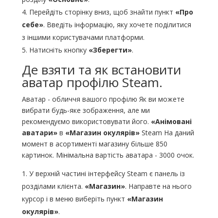
Перейдіть сторінку вниз, щоб знайти пункт
«Про
себе»
. Введіть інформацію, яку хочете поділитися
з іншими користувачами платформи.
Натисніть кнопку
«Зберегти»
.
Де взяти та як встановити
аватар профілю Steam.
Аватар - обличчя вашого профілю Як ви можете
вибрати будь-яке зображення, але ми
рекомендуємо використовувати його.
«Анімовані
аватари»
в
«Магазин окулярів»
Steam На даний
момент в асортименті магазину більше 850
картинок. Мінімальна вартість аватара - 3000 очок.
У верхній частині інтерфейсу Steam є панель із
розділами клієнта.
«Магазин»
. Направте на нього
курсор і в меню виберіть пункт
«Магазин
окулярів»
.