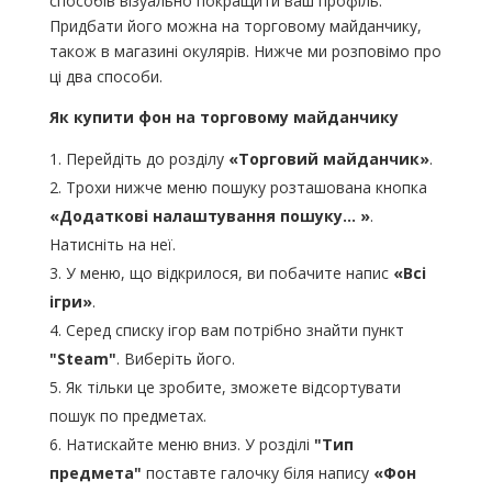
способів візуально покращити ваш профіль.
Придбати його можна на торговому майданчику,
також в магазині окулярів. Нижче ми розповімо про
ці два способи.
Як купити фон на торговому майданчику
Перейдіть до розділу
«Торговий майданчик»
.
Трохи нижче меню пошуку розташована кнопка
«Додаткові налаштування пошуку… »
.
Натисніть на неї.
У меню, що відкрилося, ви побачите напис
«Всі
ігри»
.
Серед списку ігор вам потрібно знайти пункт
"Steam"
. Виберіть його.
Як тільки це зробите, зможете відсортувати
пошук по предметах.
Натискайте меню вниз. У розділі
"Тип
предмета"
поставте галочку біля напису
«Фон