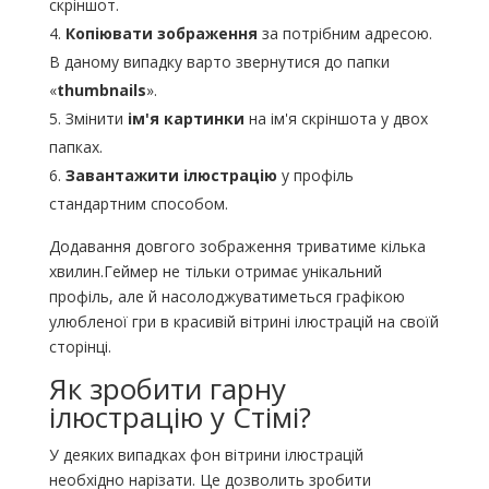
скріншот.
Копіювати зображення
за потрібним адресою.
В даному випадку варто звернутися до папки
«
thumbnails
».
Змінити
ім'я картинки
на ім'я скріншота у двох
папках.
Завантажити ілюстрацію
у профіль
стандартним способом.
Додавання довгого зображення триватиме кілька
хвилин.Геймер не тільки отримає унікальний
профіль, але й насолоджуватиметься графікою
улюбленої гри в красивій вітрині ілюстрацій на своїй
сторінці.
Як зробити гарну
ілюстрацію у Стімі?
У деяких випадках фон вітрини ілюстрацій
необхідно нарізати. Це дозволить зробити