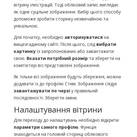
вітрину ілюстрацій. Тоді обліковий запис виглядає
як одне суцільне зображення. Вибір цього способу
допоможе зробити сторінку незвичайною та
унікальною.
Для початку, необхідно
авторизуватися
на
вищезгаданому сайті. Після цього, слід
вибрати
картинку
із запропонованих або завантажити
свою.
Вказати потрібний розмір
та зберегти на
комп'ютері всі представлені зображення.
Як тільки всі зображення будуть збережені, можна
додавати їх до профілю Стим. Зображення слідує
завантажувати по черзі
у правильній
послідовності. Зберегти зміни.
Налаштування вітрини
Для переходу до налаштувань необхідно відкрити
параметри самого профілю
. Функція
знаходиться на головній сторінці облікового