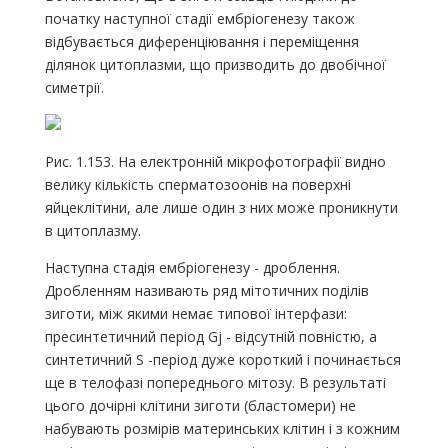
початку наступної стадії ембріогенезу також
відбувається диференціювання і переміщення
ділянок цитоплазми, що призводить до двобічної
симетрії.
Рис. 1.153. На електронній мікрофотографії видно
велику кількість сперматозоонів на поверхні
яйцеклітини, але лише один з них може проникнути
в цитоплазму.
Наступна стадія ембріогенезу - дроблення.
Дробленням називають ряд мітотичних поділів
зиготи, між якими немає типової інтерфази:
пресинтетичний період Gj - відсутній повністю, а
синтетичний S -період дуже короткий і починається
ще в телофазі попереднього мітозу. В результаті
цього дочірні клітини зиготи (бластомери) не
набувають розмірів материнських клітин і з кожним