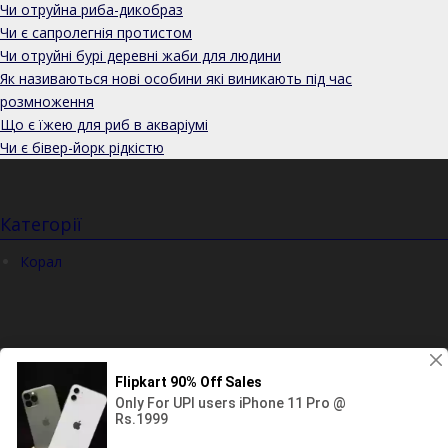
Чи отруйна риба-дикобраз
Чи є сапролегнія протистом
Чи отруйні бурі деревні жаби для людини
Як називаються нові особини які виникають під час
розмноження
Що є їжею для риб в акваріумі
Чи є бівер-йорк рідкістю
Категорії
Корал