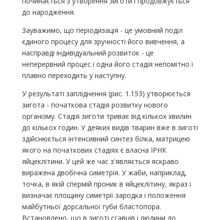
починається з утворення зиготи і продовжується
до народження.
Зауважимо, що періодизація - це умовний поділ
єдиного процесу для зручності його вивчення, а
насправді індивідуальний розвиток - це
неперервний процес і одна його стадія непомітно і
плавно переходить у наступну.
У результаті запліднення (рис. 1.153) утворюється
зигота - початкова стадія розвитку нового
організму. Стадія зиготи триває від кількох хвилин
до кількох годин. У деяких видів тварин вже в зиготі
здійснюється інтенсивний синтез білка, матрицею
якого на початкових стадіях є власна ІРНК
яйцеклітини. У цей же час з'являється яскраво
виражена двобічна симетрія. У жаби, наприклад,
точка, в якій спермій проник в яйцеклітину, якраз і
визначає площину симетрії зародка і положення
майбутньої дорсальної губи бластопора.
Встановлено, що в зиготі ссавців і людини до