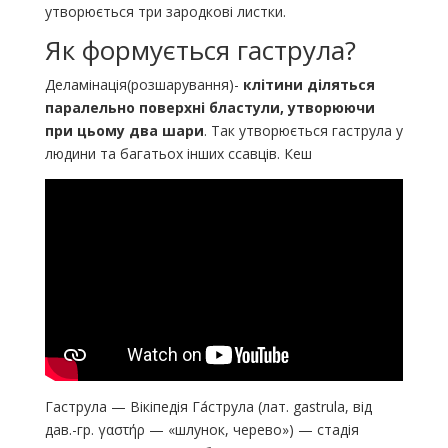
утворюється три зародкові листки.
Як формується гаструла?
Деламінація(розшарування)-
клітини діляться
паралельно поверхні бластули, утворюючи
при цьому два шари
. Так утворюється гаструла у
людини та багатьох інших ссавців. Кеш
Гаструла — Вікіпедія Га́струла (лат. gastrula, від
дав.-гр. γαστήρ — «шлунок, черево») — стадія