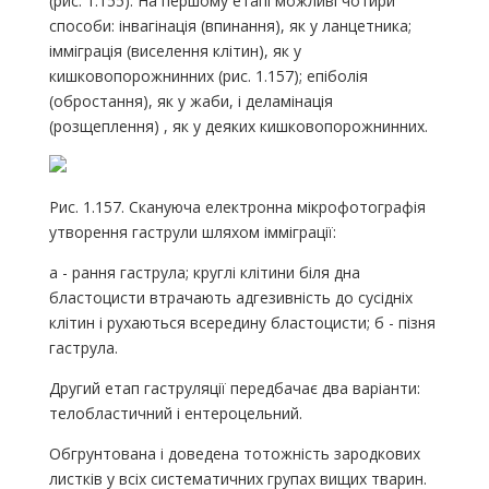
(рис. 1.155). На першому етапі можливі чотири
способи: інвагінація (впинання), як у ланцетника;
імміграція (виселення клітин), як у
кишковопорожнинних (рис. 1.157); епіболія
(обростання), як у жаби, і деламінація
(розщеплення) , як у деяких кишковопорожнинних.
Рис. 1.157. Скануюча електронна мікрофотографія
утворення гаструли шляхом імміграції:
а - рання гаструла; круглі клітини біля дна
бластоцисти втрачають адгезивність до сусідніх
клітин і рухаються всередину бластоцисти; б - пізня
гаструла.
Другий етап гаструляції передбачає два варіанти:
телобластичний і ентероцельний.
Обгрунтована і доведена тотожність зародкових
листків у всіх систематичних групах вищих тварин.