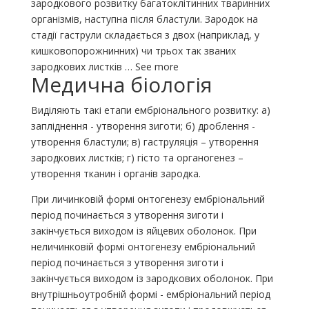
зародкового розвитку багатоклітинних тваринних
організмів, наступна після бластули. Зародок на
стадії гаструли складається з двох (наприклад, у
кишковопорожнинних) чи трьох так званих
зародкових листків … See more
Медична біологія
Виділяють такі етапи ембріонального розвитку: а)
запліднення - утворення зиготи; б) дроблення -
утворення бластули; в) гаструляція – утворення
зародкових листків; г) гісто та органогенез –
утворення тканин і органів зародка.
При личинковій формі онтогенезу ембріональний
період починається з утворення зиготи і
закінчується виходом із яйцевих оболонок. При
неличинковій формі онтогенезу ембріональний
період починається з утворення зиготи і
закінчується виходом із зародкових оболонок. При
внутрішньоутробній формі - ембріональний період