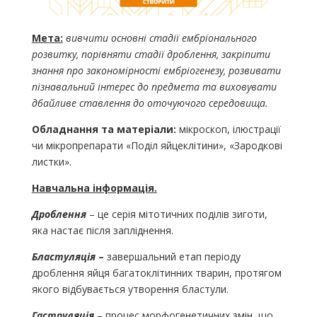
Мета:
вивчити основні стадії ембріонального
розвитку, порівняти стадії дроблення, закріпити
знання про закономірності ембріогенезу, розвивати
пізнавальний інтерес до предмета та виховувати
дбайливе ставлення до оточуючого середовища.
Обладнання та матеріали:
мікроскоп, ілюстрації
чи мікропрепарати «Поділ яйцеклітини», «Зародкові
листки».
Навчальна інформація.
Дроблення
– це серія мітотичних поділів зиготи,
яка настає після запліднення.
Бластуляція
–
завершальний етап періоду
дроблення яйця багатоклітинних тварин, протягом
якого відбувається утворення бластули.
Гаструляція
– процес морфогенетичних змін, що