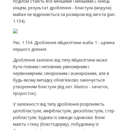
поділом стають все меншими і меншими і, кінець
кінцем, результат дроблення - бластула (морула)
майже не відрізняється за розміром від зиготи (рис.
1.154).
Рис. 1.154. Дроблення яйцеклітини жаби: 1 - щілина
першого ділення.
Дроблення залежно від типу яйцеклітини може
бути повним і неповним; рівномірним і
нерівномірним; синхронним і асинхронним, але в
будь-якому випадку обов'язково закінчується
утворенням бластули (від лат. blastos - зачаток,
проросток).
У залежності від типу дроблення розрізняють
целобластули, амфібластули, дискобластули, стер-
робластули. Будова їх завжди однакова. Вони
мають стінку (бластодерму), побудовану із