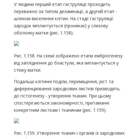
У людини перший етап гаструляції проходить
переважно за типом деламінації, а другий етап -
шляхом виселення клітин. На стадії гаструляції
зародок імплантується (проникає) у слизову
оболонку матки (рис. 1.158).
Рис. 1.158. На схемі зображено етапи ембріогенезу
від запліднення до бластули, яка імплантується у
стінку матки.
Подальші клітинні поділи, переміщення, ріст та
диференціювання зародкових листків призводять
до гістогенезу - утворення тканин. При цьому
спостерігаються закономірності, притаманні
конкретним листкам і тканинам (рис. 1.159).
Рис. 1.159. Утворення тканин і органів із зародкових