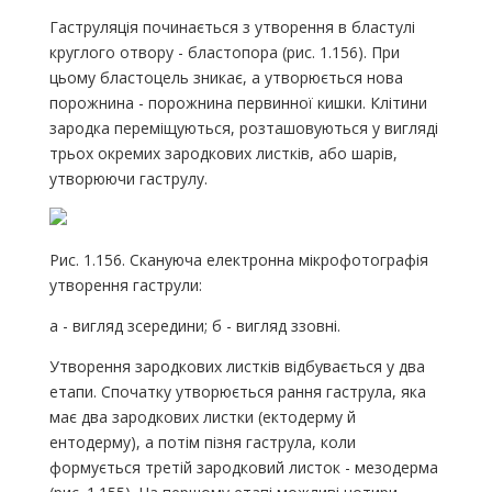
Гаструляція починається з утворення в бластулі
круглого отвору - бластопора (рис. 1.156). При
цьому бластоцель зникає, а утворюється нова
порожнина - порожнина первинної кишки. Клітини
зародка переміщуються, розташовуються у вигляді
трьох окремих зародкових листків, або шарів,
утворюючи гаструлу.
Рис. 1.156. Скануюча електронна мікрофотографія
утворення гаструли:
а - вигляд зсередини; б - вигляд ззовні.
Утворення зародкових листків відбувається у два
етапи. Спочатку утворюється рання гаструла, яка
має два зародкових листки (ектодерму й
ентодерму), а потім пізня гаструла, коли
формується третій зародковий листок - мезодерма