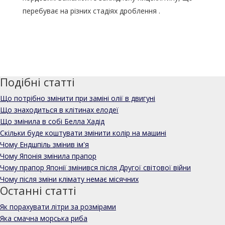
перебуває на різних стадіях дроблення .
Подібні статті
Що потрібно змінити при заміні олії в двигуні
Що знаходиться в клітинах елодеї
Що змінила в собі Белла Хадід
Скільки буде коштувати змінити колір на машині
Чому Ендшпіль змінив ім'я
Чому Японія змінила прапор
Чому прапор Японії змінився після Другої світової війни
Чому після зміни клімату немає місячних
Останні статті
Як порахувати літри за розмірами
Яка смачна морська риба