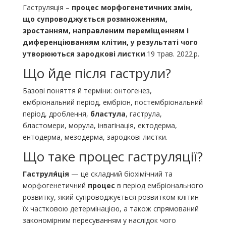
Гаструляція –
процес морфогенетичних змін,
що супроводжується розмноженням,
зростанням, направленим переміщенням і
диференціюванням клітин, у результаті чого
утворюються зародкові листки
.19 трав. 2022 р.
Що йде після гаструли?
Базові поняття й терміни: онтогенез,
ембріональний період, ембріон, постембріональний
період, дроблення,
бластула
, гаструла,
бластомери, морула, інвагінація, ектодерма,
ентодерма, мезодерма, зародкові листки.
Що таке процес гаструляції?
Гаструля́ція
— це складний біохімічний та
морфогенетичний
процес
в період ембріонального
розвитку, який супроводжується розвитком клітин
їх частковою детермінацією, а також спрямований
закономірним пересуванням у наслідок чого