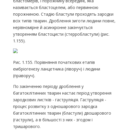
бластомерів, і порожнину всередині, яка
називається бластоцелем, або первинною
порожниною. Стадію бластули проходять зародки
всіх типів тварин. Дроблення зиготи людини повне,
нерівномірне й асинхронне закінчується
утворенням бластоцисти (стерробластули) (рис.
1.155).
Рис. 1.155. Порівняння початкових етапів
ембріогенезу ланцетника (ліворуч) і людини
(праворуч).
По закінченню періоду дроблення у
багатоклітинних тварин настає період утворення
зародкових листків - гаструляція. Гаструляція -
процес розвитку з одношарового зародка
багатоклітинних тварин (бластули) двошарового
(гаструли), а в більшості з них - згодом і
тришарового.