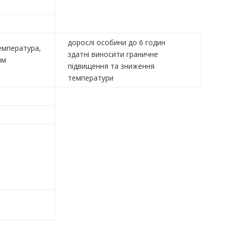
дорослі особини до 6 годин
емпература,
здатні виносити граничне
им
підвищення та зниження
температури