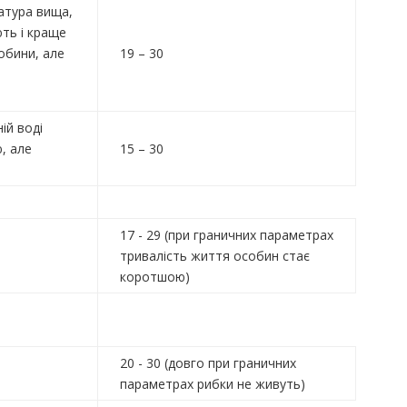
атура вища,
ть і краще
обини, але
19 – 30
ній воді
, але
15 – 30
17 - 29 (при граничних параметрах
тривалість життя особин стає
коротшою)
20 - 30 (довго при граничних
параметрах рибки не живуть)