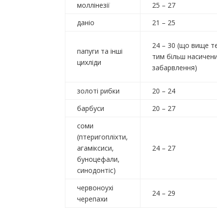
моллінезії
25 – 27
даніо
21 – 25
24 – 30 (що вище т
папуги та інші
тим більш насичен
цихліди
забарвлення)
золоті рибки
20 – 24
барбуси
20 – 27
соми
(птеригопліхти,
агаміксиси,
24 – 27
буноцефали,
синодонтіс)
червоноухі
24 – 29
черепахи