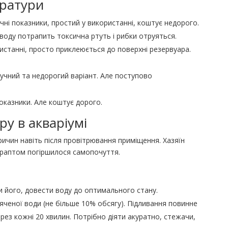
ратури
ні показники, простий у використанні, коштує недорого.
 воду потрапить токсична ртуть і рибки отруяться.
истанні, просто приклеюється до поверхні резервуара.
учний та недорогий варіант. Але поступово
оказники. Але коштує дорого.
у в акваріумі
ичин навіть після провітрювання приміщення. Хазяїн
в раптом погіршилося самопочуття.
и його, довести воду до оптимального стану.
'яченої води (не більше 10% обсягу). Підливання повинне
рез кожні 20 хвилин. Потрібно діяти акуратно, стежачи,