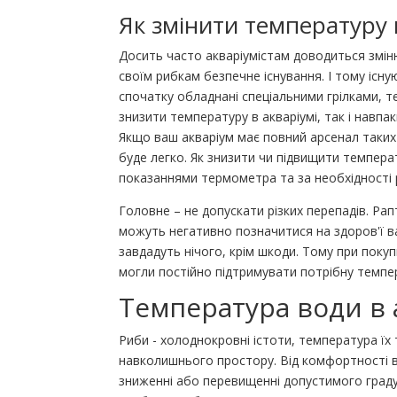
Як змінити температуру 
Досить часто акваріумістам доводиться змін
своїм рибкам безпечне існування. І тому існ
спочатку обладнані спеціальними грілками,
знизити температуру в акваріумі, так і навпак
Якщо ваш акваріум має повний арсенал таких
буде легко. Як знизити чи підвищити темпера
показаннями термометра та за необхідності
Головне – не допускати різких перепадів. Рап
можуть негативно позначитися на здоров'ї ва
завдадуть нічого, крім шкоди. Тому при поку
могли постійно підтримувати потрібну темпе
Температура води в 
Риби - холоднокровні істоти, температура ї
навколишнього простору. Від комфортності в
зниженні або перевищенні допустимого граду