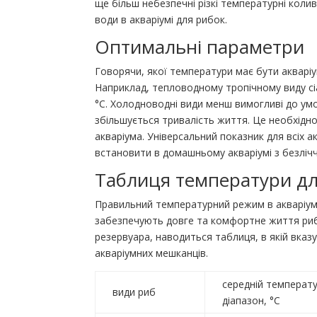
ще більш небезпечні різкі температурні колив
води в акваріумі для рибок.
Оптимальні параметри
Говорячи, якої температури має бути акварі
Наприклад, тепловодному тропічному виду сіам
°C. Холодноводні види менш вимогливі до умов
збільшується тривалість життя. Це необхідн
акваріума. Універсальний показник для всіх а
встановити в домашньому акваріумі з безлічч
Таблиця температури дл
Правильний температурний режим в акваріумі
забезпечують довге та комфортне життя риб
резервуара, наводиться таблиця, в якій вка
акваріумних мешканців.
середній температ
види риб
діапазон, °C