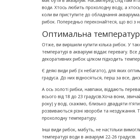
має бути в акваріумі. Насамперед слід пам'я
води. Хтось любить прохолодну воду, а хтос
коли ви приступите до обладнання акваріума.
рибок. Попередньо переконайтеся, що всі з н
Оптимальна температура
Отже, ви вирішили купити кілька рибок. У так
температурі в акваріумі віддає перевагу. Все
декоративних рибок цілком підходить темпера
Є деякі види риб (їх небагато), для яких оп
градуса. До них відносяться, перш за все, дис
А ось золоті рибки, навпаки, віддають перева
всього від 18 до 23 градусів.Хоча вони, звич
року) у воді, скажімо, близько двадцяти п'яти
розвиваються різні хвороби та нездужання. 
прохолодну температуру.
Інші види рибок, мабуть, не настільки вимогл
температурі води в акваріумі 22-26 градусів.