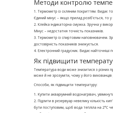
Методи контролю темпе
Термометр із скляним покриттям. Видає точ
Єдиний мінус – якщо прилад розіб'ється, то у
Клейка індикаторна смужка. Зручна у викор
Мінус – недостатня точність показників.
Термометр із спиртовим наповнювачем. Зр
достовірність показників знижується.
Електронний градусник. Видає найточніші п
Як підвищити температур
Температура води може знизитися з різних пр
може й не зрозуміти, чому у його вихованці
Способи, як підвищити температуру:
Купити акваріумний водонагрівач, увімкнут
Підлити в резервуар невелику кількість кип
бути поступовим, щоб вода тепліла на 2°C че