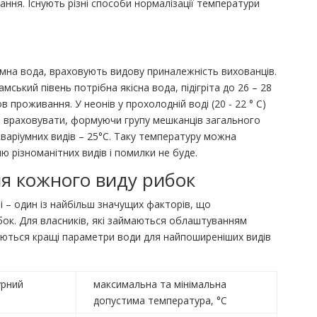
ання. Існують різні способи нормалізації температури
умна вода, враховують видову приналежність вихованців.
ський півень потрібна якісна вода, підігріта до 26 – 28
 проживання. У неонів у прохолодній воді (20 - 22 ° C)
о враховувати, формуючи групу мешканців загального
кваріумних видів – 25°C. Таку температуру можна
ю різноманітних видів і помилки не буде.
я кожного виду рибок
 – один із найбільш значущих факторів, що
ок. Для власників, які займаються облаштуванням
зуються кращі параметри води для найпоширеніших видів
урний
максимальна та мінімальна
допустима температура, °C