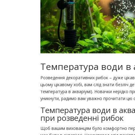
Температура води в 
Розведення декоративних рибок – дуже цікав
цьому цікавому хобі, вам слід знати безліч д
температура в акваріумі). Новачки нерідко п
уникнути, радимо вам уважно прочитати цю 
Температура води в акв
при розведенні рибок
Щоб вашим вихованцям було комфортно переб