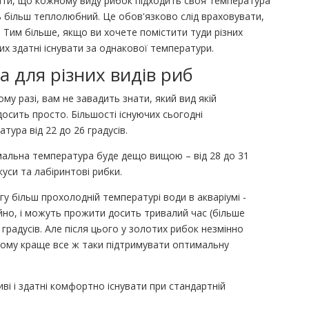
тати, що кожному виду рибок підходить своя температура
ь більш теплолюбний. Це обов'язково слід враховувати,
 Тим більше, якщо ви хочете помістити туди різних
их здатні існувати за однакової температури.
 для різних видів риб
ому разі, вам не завадить знати, який вид якій
 досить просто. Більшості існуючих сьогодні
тура від 22 до 26 градусів.
тимальна температура буде дещо вищою – від 28 до 31
куси та лабіринтові рибки.
гу більш прохолодній температурі води в акваріумі -
айно, і можуть прожити досить тривалий час (більше
 градусів. Але після цього у золотих рибок незмінно
Тому краще все ж таки підтримувати оптимальну
иві і здатні комфортно існувати при стандартній