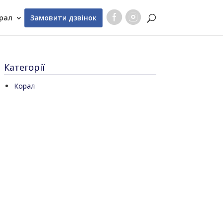
рал
Замовити дзвінок
Категорії
Корал