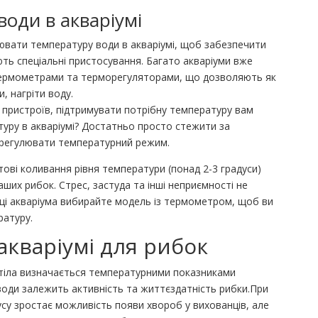
води в акваріумі
ювати температуру води в акваріумі, щоб забезпечити
ують спеціальні пристосування. Багато акваріуми вже
 термометрами та терморегуляторами, що дозволяють як
и, нагріти воду.
 пристроїв, підтримувати потрібну температуру вам
туру в акваріумі? Достатньо просто стежити за
 регулювати температурний режим.
тові коливання рівня температури (понад 2-3 градуси)
ших рибок. Стрес, застуда та інші неприємності не
пці акваріума вибирайте модель із термометром, щоб ви
ратуру.
акваріумі для рибок
х тіла визначається температурними показниками
оди залежить активність та життєздатність рибки.При
су зростає можливість появи хвороб у вихованців, але