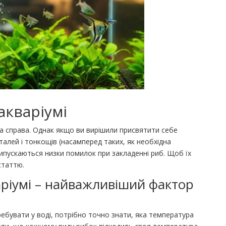
акваріумі
а справа. Однак якщо ви вирішили присвятити себе
еталей і тонкощів (насамперед таких, як необхідна
рипускаються низки помилок при закладенні риб. Щоб їх
статтю.
аріумі – найважливіший фактор
увати у воді, потрібно точно знати, яка температура