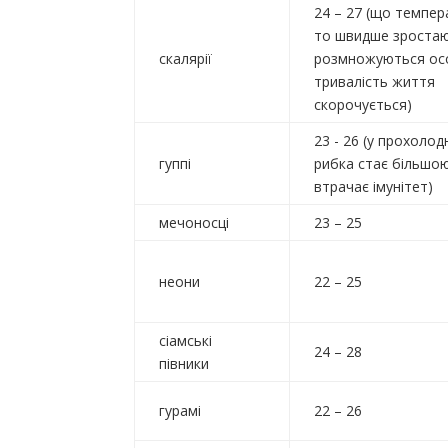
24 – 27 (що темпер
то швидше зростаю
скалярії
розмножуються ос
тривалість життя
скорочується)
23 - 26 (у прохолод
гуппі
рибка стає більшою
втрачає імунітет)
мечоносці
23 – 25
неони
22 – 25
сіамські
24 – 28
півники
гурамі
22 – 26