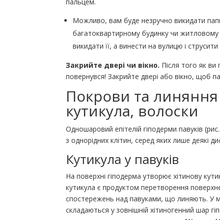
пальцем.
Можливо, вам буде незручно викидати папк
багатоквартирному будинку чи житловому к
викидати її, а винести на вулицю і струсит
Закрийте двері чи вікно.
Після того як ви 
повернувся! Закрийте двері або вікно, щоб п
Покрови та линяння 
кутикула, волоски
Одношаровий епітелій гіподерми павуків (рис
з однорідних клітин, серед яких лише деякі д
Кутикула у павуків
На поверхні гіподерма утворює хітинову кутику
кутикула є продуктом перетворення поверхне
спостережень над павуками, що линяють. У мі
складаються у зовнішній хітиногенний шар г