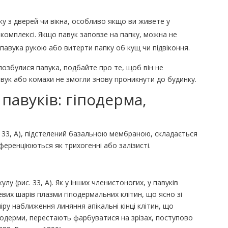
у з дверей чи вікна, особливо якщо ви живете у
омплексі. Якщо павук заповзе на папку, можна не
и павука рукою або витерти папку об кущ чи підвіконня.
позбулися павука, подбайте про те, щоб він не
авук або комахи не змогли знову проникнути до будинку.
павуків: гіподерма,
. 33, А), підстелений базальною мембраною, складається
иференціюються як трихогенні або залізисті.
лу (рис. 33, А). Як у інших членистоногих, у павуків
вих шарів плазми гіподермальних клітин, що ясно зі
ру наближення линяння апікальні кінці клітин, що
іподерми, перестають фарбуватися на зрізах, поступово