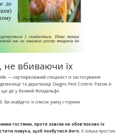
, не вбиваючи їх
рейк — сертифікований спеціаліст із застосування
зінсекції та дератизації Diagno Pest Control. Разом зі
що діє у Великій Філадельфії.
0. Ви знайдете їх список унизу сторінки.
ими гостями, проте зовсім не обов'язково їх
стити павука, щоб позбутися його.
Є кілька простих