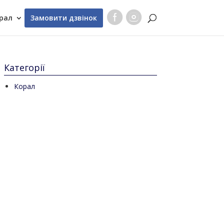
рал
Замовити дзвінок
Категорії
Корал