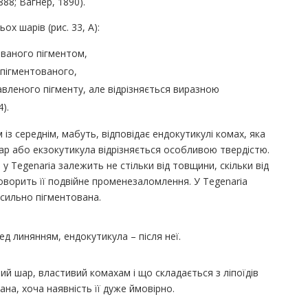
88; Вагнер, 1890).
х шарів (рис. 33, А):
ованого пігментом,
пігментованого,
вленого пігменту, але відрізняється виразною
).
із середнім, мабуть, відповідає ендокутикулі комах, яка
ар або екзокутикула відрізняється особливою твердістю.
ь у Tegenaria залежить не стільки від товщини, скільки від
говорить її подвійне променезаломлення. У Tegenaria
сильно пігментована.
д линянням, ендокутикула – після неї.
ий шар, властивий комахам і що складається з ліпоїдів
ана, хоча наявність її дуже ймовірно.