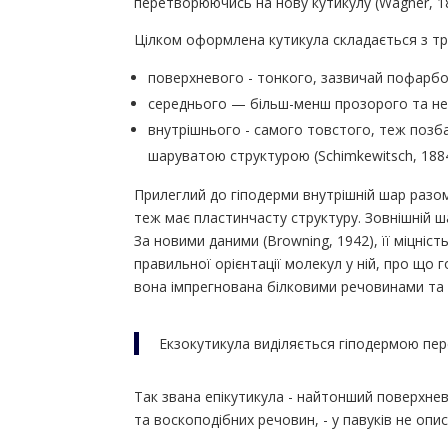
перетворюючись на нову кутикулу (Wagner, 18
Цілком оформлена кутикула складається з трьо
поверхневого - тонкого, зазвичай пофарб
середнього — більш-менш прозорого та не
внутрішнього - самого товстого, теж позба
шаруватою структурою (Schimkewitsch, 1884
Прилеглий до гіподерми внутрішній шар разом 
теж має пластинчасту структуру. Зовнішній ш
За новими даними (Browning, 1942), її міцніст
правильної орієнтації молекул у ній, про що 
вона імпрегнована білковими речовинами та 
Екзокутикула виділяється гіподермою пере
Так звана епікутикула - найтонший поверхнев
та воскоподібних речовин, - у павуків не опис