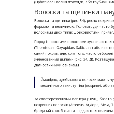
(Liphistiidae і великі птахоїди) або грубими я
Волоски та щетинки пав
Волоски та щетинки (рис. 34), рясно покриваю
формою та величиною. Головогруди часто б
волосками двох типів: шовковистими, прилегл
Поряд із простими волосками зустрічаються пе
(Thomisidae, Oxyopidae, Salticidae) або навіть 
самий покрив, але, крім того, часто озброєні
зчленованими шипами (рис. 34, Д). Розташуван
діагностичними ознаками.
Ймовірно, здебільшого волоски мають чут
механічного захисту тіла (покривні, або з
За спостереженнями Вагнера (1890), багато 
покривних волосків (Araneus, Argiope, Meta, Te
бродячий спосіб життя і піддаються великим