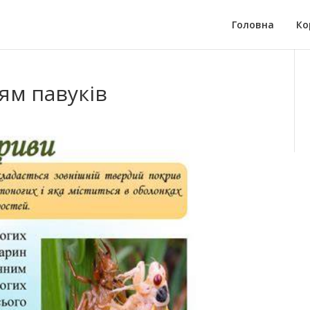
Головна
Ко
ям павуків