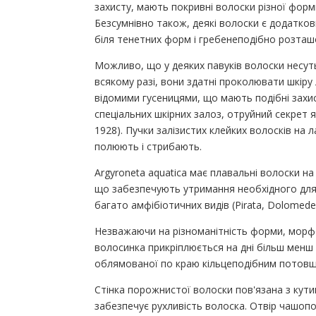
захисту, мають покривні волоски різної форми (
Безсумнівно також, деякі волоски є додатков
біля тенетних форм і гребенеподібно розташо
Можливо, що у деяких павуків волоски несут
всякому разі, вони здатні проколювати шкіру
відомими гусеницями, що мають подібні захи
спеціальних шкірних залоз, отруйний секрет 
1928). Пучки залізистих клейких волосків на ла
полюють і стрибають.
Argyroneta aquatica має плавальні волоски на
що забезпечують утримання необхідного для 
багато амфібіотичних видів (Pirata, Dolomedes,
Незважаючи на різноманітність форми, морфол
волосинка прикріплюється на дні більш менш 
облямованої по краю кільцеподібним потовщ
Стінка порожнистої волоски пов'язана з ку
забезпечує рухливість волоска. Отвір чашопод