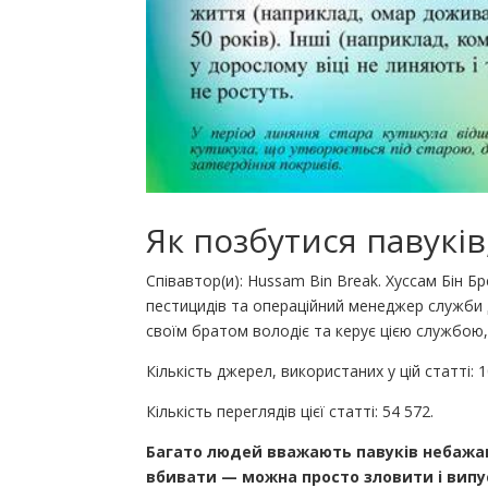
Як позбутися павуків
Співавтор(и): Hussam Bin Break. Хуссам Бін Б
пестицидів та операційний менеджер служби де
своїм братом володіє та керує цією службою, 
Кількість джерел, використаних у цій статті: 1
Кількість переглядів цієї статті: 54 572.
Багато людей вважають павуків небажан
вбивати — можна просто зловити і випу