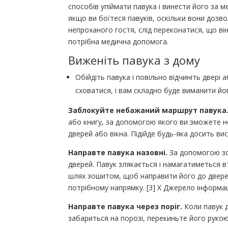
способів упіймати павука і винести його за ме
якщо ви боїтеся павуків, оскільки вони дозв
непроханого гостя, слід переконатися, що він
потрібна медична допомога.
Виженіть павука з дому
Обійдіть павука і повільно відчиніть двері 
сховатися, і вам складно буде виманити йог
Заблокуйте небажаний маршрут павука
або книгу, за допомогою якого ви зможете не
дверей або вікна. Підійде будь-яка досить вис
Направте павука назовні.
За допомогою зо
дверей. Павук злякається і намагатиметься в
шлях зошитом, щоб направити його до дверей
потрібному напрямку. [3] X Джерело інформац
Направте павука через поріг.
Коли павук д
забариться на порозі, перекиньте його рук