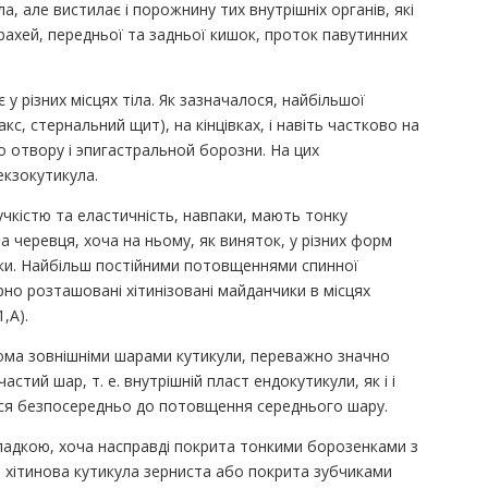
а, але вистилає і порожнину тих внутрішніх органів, які
ахей, передньої та задньої кишок, проток павутинних
у різних місцях тіла. Як зазначалося, найбільшої
кс, стернальний щит), на кінцівках, і навіть частково на
го отвору і эпигастральной борозни. На цих
екзокутикула.
чкістю та еластичність, навпаки, мають тонку
а черевця, хоча на ньому, як виняток, у різних форм
нки. Найбільш постійними потовщеннями спинної
рно розташовані хітинізовані майданчики в місцях
,А).
вома зовнішніми шарами кутикули, переважно значно
тий шар, т. е. внутрішній пласт ендокутикули, як і і
ться безпосередньо до потовщення середнього шару.
гладкою, хоча насправді покрита тонкими борозенками з
ді хітинова кутикула зерниста або покрита зубчиками