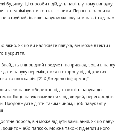
жі будинку. Ці способи підійдуть навіть у тому випадку,
оляють мінімізувати контакт з ними. Перш ніж зловити
 не отруйний, інакше павук може вкусити вас, і тоді вам
або вікно. Якщо ви налякаєте павука, він може втекти і
о з укриття.
.
Знайдіть відповідний предмет, наприклад, зошит, папку
 дати павуку переміщатися в сторону від відкритих
ока та плоска річ. [2] X Джерело інформації
шита чи папки обережно підштовхніть павука до
текти. Якщо павук відхилиться від дверей, перегородіть
. Продовжуйте діяти таким чином, щоб павук біг у
ії
осягне порога, він може відчути замішання. Якщо павук
ою, зошитом або папкою. Можна також підчепити його