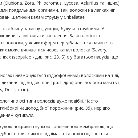
Clubiona, Zora, Philodromus, Lycosa, Aelurillus та інших.).
ими прядильними органами. Такі волоски на лапках ніг
вані щетинки каламіструму у Cribellatae.
ь особливу захисну функцію, будучи отруйними. У
 людини та викликати запалення. За аналогією з
сні волоски, у деяких форм передбачається наявність
яких може виливатися через канал волоска (Savory,
пках (scopulae - див. рис. 23, Б) є у багатьох павуків, що
 ногах і незмочуються (гідрофобними) волосками на тілі,
дихання під водою повітря. Гідрофобні волоски мають і
 Desis та ін).
огічно всі типи волосків дуже подібні. Часто
глибокої чашоподібної порожнини (рис. 35), нерідко
енням кутикули.
тикулою покривів гнучкою сочленівною мембраною, що
ібної піхви, з якого піднімається волосок, зветься