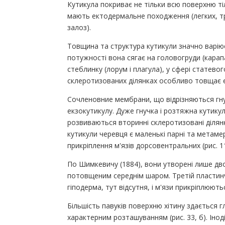
Кутикула покриває не тільки всю поверхню тіл
мають ектодермальне походження (легких, тр
залоз).
Товщина та структура кутикули значно варіює 
потужності вона сягає на головогруди (карапа
стеблинку (лорум і плагула), у сфері статево
склеротизованих ділянках особливо товщає 
Сочленовние мембрани, що відрізняються гну
екзокутикулу. Дуже гнучка і розтяжна кутикул
розвиваються вторинні склеротизовані діля
кутикули черевця є маленькі парні та метаме
прикріплення м'язів дорсовентральних (рис. 11
По Шимкевичу (1884), вони утворені лише д
потовщеним середнім шаром. Третій пластинчас
гіподерма, тут відсутня, і м'язи прикріплюю
Більшість павуків поверхню хітину здається 
характерним розташуванням (рис. 33, б). Іно