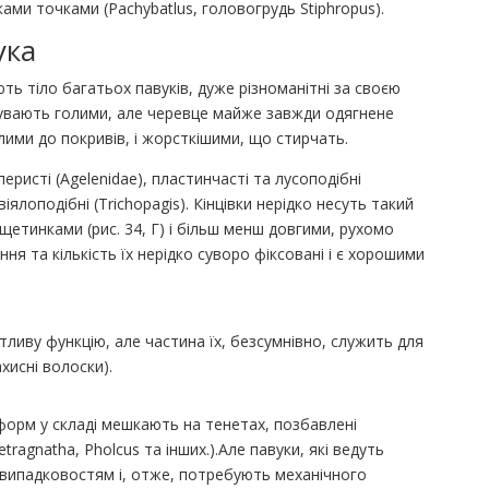
мками точками (Pachybatlus, головогрудь Stiphropus).
ука
ть тіло багатьох павуків, дуже різноманітні за своєю
увають голими, але черевце майже завжди одягнене
ими до покривів, і жорсткішими, що стирчать.
ристі (Agelenidae), пластинчасті та лусоподібні
віялоподібні (Trichopagis). Кінцівки нерідко несуть такий
 щетинками (рис. 34, Г) і більш менш довгими, рухомо
ня та кількість їх нерідко суворо фіксовані і є хорошими
ливу функцію, але частина їх, безсумнівно, служить для
ахисні волоски).
форм у складі мешкають на тенетах, позбавлені
tragnatha, Pholcus та інших.).Але павуки, які ведуть
 випадковостям і, отже, потребують механічного