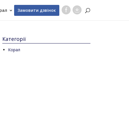
рал
Замовити дзвінок
Категорії
Корал