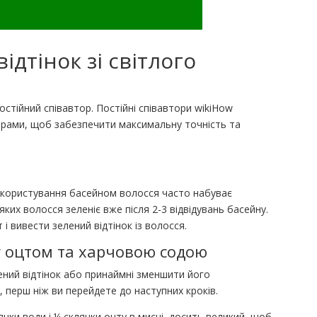
ідтінок зі світлого
постійний співавтор. Постійні співавтори wikiHow
торами, щоб забезпечити максимальну точність та
о користування басейном волосся часто набуває
еяких волосся зеленіє вже після 2-3 відвідувань басейну.
і вивести зелений відтінок із волосся.
у оцтом та харчовою содою
ний відтінок або принаймні зменшити його
, перш ніж ви перейдете до наступних кроків.
нки води і ¼ склянки оцту в мисці, досить великий, щоб