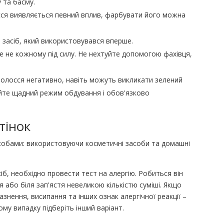
 та басму.
осся виявляється певний вплив, фарбувати його можна
 засіб, який використовувався вперше.
е не кожному під силу. Не нехтуйте допомогою фахівця,
 волосся негативно, навіть можуть викликати зелений
райте щадний режим обдування і обов'язково
тінок
собами: використовуючи косметичні засоби та домашні
іб, необхідно провести тест на алергію. Робиться він
тя або біля зап'ястя невеликою кількістю суміші. Якщо
азнення, висипання та інших ознак алергічної реакції –
му випадку підберіть інший варіант.