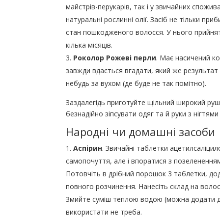
майстрів-перукарів, так і у звичайних споживачі
натуральні рослинні олії. Засіб не тільки пр
стан пошкодженого волосся. У нього прийнят
кілька місяців.
Роколор Рожеві перли
. Має насичений к
завжди вдається вгадати, який же результат
небудь за вухом (де буде не так помітно).
Заздалегідь приготуйте щільний широкий руш
безнадійно зіпсувати одяг та й руки з нігтям
Народні чи домашні засоби
Аспірин
. Звичайні таблетки ацетилсаліци
самопочуття, але і впоратися з позеленення
Потовчіть в дрібний порошок 3 таблетки, до
повного розчинення. Нанесіть склад на волос
Змийте суміш теплою водою (можна додати д
використати не треба.