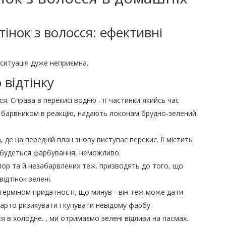
інок з волосся: ефективні
 ситуація дуже неприємна.
відтінку
я. Справа в перекисі водню - її частинки якийсь час
им барвником в реакцію, надають локонам брудно-зелений
де на передній план знову виступає перекис. Її містить
ідбудеться фарбування, неможливо.
ор та й незабарвлених теж. призводять до того, що
відтінок зелені.
терміном придатності, що минув - він теж може дати
варто ризикувати і купувати невідому фарбу.
ся в холодне. , ми отримаємо зелені відливи на пасмах.