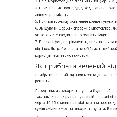
Не використовуйте після хімічної фарби хну
Після певних процедур, у ході яких на вол
лише через місяць.
При повторному освітленні краще купувати
Змішувати фарби - справжнє мистецтво, як
якщо хочете кардинально змінити імідж.
Праска і фен, нагріваючись, впливають на
відтінок. Якщо без фена не обійтися - виби
користуйтеся термозахистом.
Як прибрати зелений від
Прибрати зелений відтінок можна двома спо
рецепти.
Перед тим, як використовувати будь-який зас
так: намажте шкіру на внутрішній стороні лік
через 10-15 хвилин на шкірі не з'явиться подр
суміш сміливо можна використовувати. В іншо