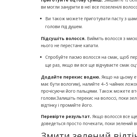
ви могли занурити в неї все позеленілі волосс
Ви також можете приготувати пасту з шамп
голови під душем.
Підсушіть волосся.
Вийміть волосся з миски
нього не перестане капати.
Спробуйте пасмо волосся на смак, щоб пе
ще раз, якщо ви все ще відчуваєте смак оц
Додайте перекис водню.
Якщо на цьому ет
має бути вологим), налийте 4–5 чайних ложок
прочісуючи його пальцями. Також можете втер
голови.Залишіть перекис на волоссі, поки зе
відтінку і промийте його.
Перевірте результат.
Якщо волосся все щ
доведеться просто почекати, поки зелений ві
Змити зелений відті