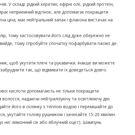
в. У складі: рідкий кератин, ефірні олії, рідкий протеїн,
ибирає неприємний відтінок, але допомагає покращити
на ціна, має нейтральний запах і флакона вистачає на
олір, тому застосовувати його слід дуже обережно не
 вийде, тому спробуйте спочатку пофарбувати пасмо де-
ник, щоб укутати плечі та рукавички. Інакше ви можете
и забруднити так, що відмивати їх доведеться довго.
лової кислоти допомагають не тільки покращити
м волосся, надаючи нейтралізуючу та освітлюючу дію.
дайте його в склянку з теплою водою і перемішайте до
ся, укутайте голову рушником і зачекайте 15-20 хвилин.
о неї лимонний сік або яблучний оцет). Шампунь