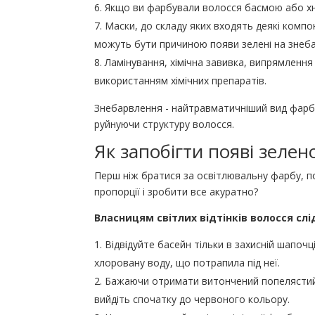
Якщо ви фарбували волосся басмою або хно
Маски, до складу яких входять деякі компон
можуть бути причиною появи зелені на знеба
Ламінування, хімічна завивка, випрямлення
використанням хімічних препаратів.
Знебарвлення - найтравматичніший вид фарб
руйнуючи структуру волосся.
Як запобігти появі зелен
Перш ніж братися за освітлювальну фарбу, 
пропорції і зробити все акуратно?
Власницям світлих відтінків волосся сл
Відвідуйте басейн тільки в захисній шапоч
хлоровану воду, що потрапила під неї.
Бажаючи отримати витончений попелястий ві
вийдіть спочатку до червоного кольору.