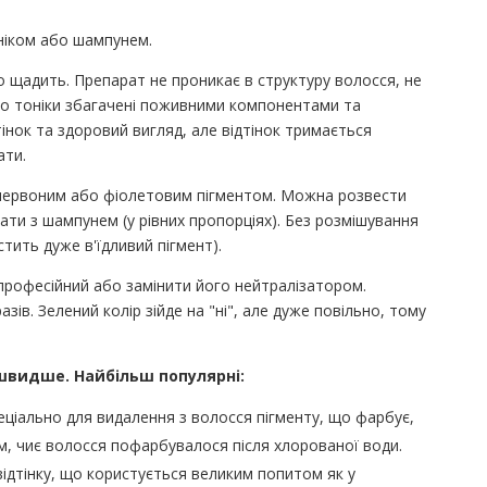
ніком або шампунем.
що щадить. Препарат не проникає в структуру волосся, не
ато тоніки збагачені поживними компонентами та
інок та здоровий вигляд, але відтінок тримається
ати.
 червоним або фіолетовим пігментом. Можна розвести
ішати з шампунем (у рівних пропорціях). Без розмішування
стить дуже в'їдливий пігмент).
професійний або замінити його нейтралізатором.
ів. Зелений колір зійде на "ні", але дуже повільно, тому
 швидше. Найбільш популярні:
еціально для видалення з волосся пігменту, що фарбує,
 тим, чиє волосся пофарбувалося після хлорованої води.
відтінку, що користується великим попитом як у