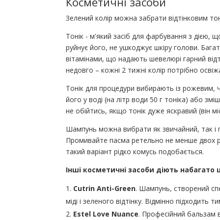
Косметичні засоби
Зелений колір можна забрати відтінковим то
Тонік - м'який засіб для фарбування з дією, 
руйнує його, не ушкоджує шкіру голови. Баг
вітамінами, що надають шевелюрі гарний відт
недовго – кожні 2 тижні колір потрібно освіж
Тонік для процедури вибирають із рожевим,
його у воді (на літр води 50 г тоніка) або зм
не обійтись, якщо тонік дуже яскравий (він мі
Шампунь можна вибрати як звичайний, так і 
Промивайте пасма ретельно не менше двох раз
такий варіант рідко комусь подобається.
Інші косметичні засоби діють набагато
Cutrin Anti-Green
. Шампунь, створений сп
міді і зеленого відтінку. Відмінно підходить
Estel Love Nuance
. Професійний бальзам 