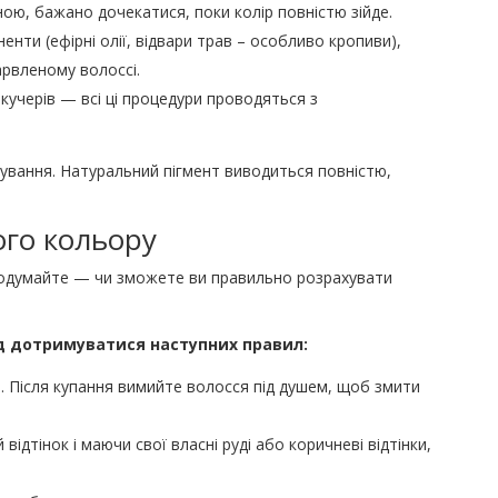
ю, бажано дочекатися, поки колір повністю зійде.
енти (ефірні олії, відвари трав – особливо кропиви),
рвленому волоссі.
 кучерів — всі ці процедури проводяться з
ування. Натуральний пігмент виводиться повністю,
ого кольору
подумайте — чи зможете ви правильно розрахувати
ід дотримуватися наступних правил:
ці. Після купання вимийте волосся під душем, щоб змити
дтінок і маючи свої власні руді або коричневі відтінки,