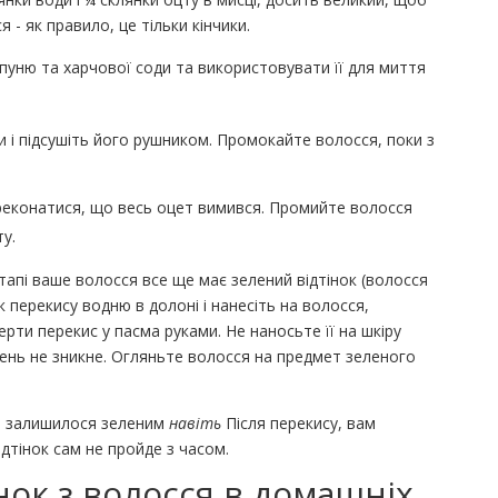
я - як правило, це тільки кінчики.
уню та харчової соди та використовувати її для миття
 і підсушіть його рушником. Промокайте волосся, поки з
реконатися, що весь оцет вимився. Промийте волосся
ту.
апі ваше волосся все ще має зелений відтінок (волосся
 перекису водню в долоні і нанесіть на волосся,
ти перекис у пасма руками. Не наносьте її на шкіру
лень не зникне. Огляньте волосся на предмет зеленого
е залишилося зеленим
навіть
Після перекису, вам
дтінок сам не пройде з часом.
нок з волосся в домашніх