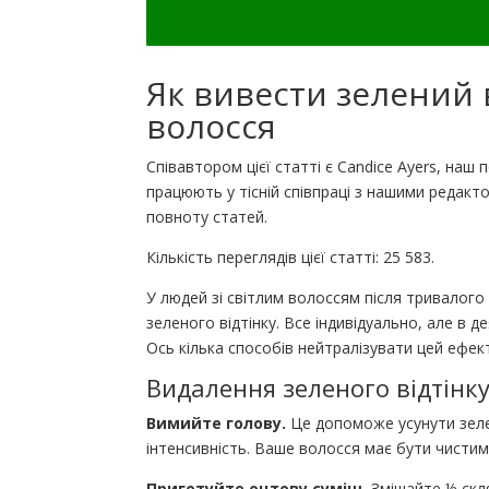
Як вивести зелений в
волосся
Співавтором цієї статті є Candice Ayers, наш 
працюють у тісній співпраці з нашими редак
повноту статей.
Кількість переглядів цієї статті: 25 583.
У людей зі світлим волоссям після тривалог
зеленого відтінку. Все індивідуально, але в д
Ось кілька способів нейтралізувати цей ефект 
Видалення зеленого відтінк
Вимийте голову.
Це допоможе усунути зеле
інтенсивність. Ваше волосся має бути чистим
Приготуйте оцтову суміш.
Змішайте ½ скля