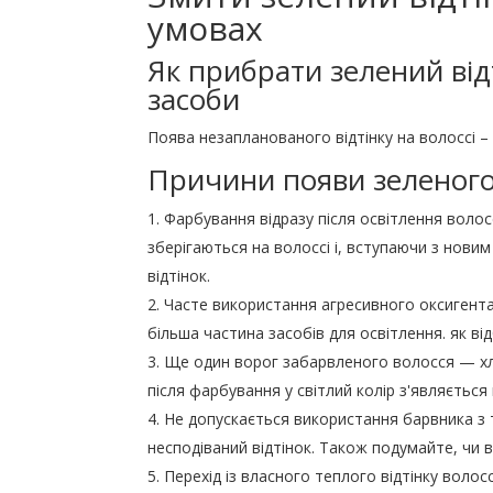
умовах
Як прибрати зелений відт
засоби
Поява незапланованого відтінку на волоссі –
Причини появи зеленого 
Фарбування відразу після освітлення волосс
зберігаються на волоссі і, вступаючи з нов
відтінок.
Часте використання агресивного оксигента, 
більша частина засобів для освітлення. як в
Ще один ворог забарвленого волосся — хл
після фарбування у світлий колір з'являється 
Не допускається використання барвника з 
несподіваний відтінок. Також подумайте, чи 
Перехід із власного теплого відтінку волос