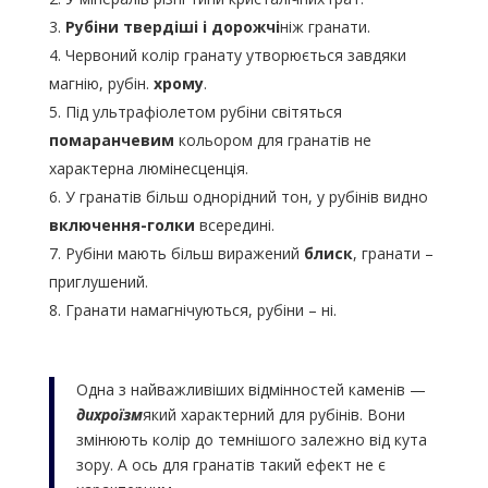
Рубіни твердіші і дорожчі
ніж гранати.
Червоний колір гранату утворюється завдяки
магнію, рубін.
хрому
.
Під ультрафіолетом рубіни світяться
помаранчевим
кольором для гранатів не
характерна люмінесценція.
У гранатів більш однорідний тон, у рубінів видно
включення-голки
всередині.
Рубіни мають більш виражений
блиск
, гранати –
приглушений.
Гранати намагнічуються, рубіни – ні.
Одна з найважливіших відмінностей каменів —
дихроїзм
який характерний для рубінів. Вони
змінюють колір до темнішого залежно від кута
зору. А ось для гранатів такий ефект не є