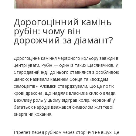
Дорогоцінний камінь
рубін: чому він
дорожчий за діамант?
Дорогоцінне каміння червоного кольору завжди в
центрі уваги. Рубін — один із таких щасливчиків. У
Стародавній Індії до нього ставилися з особливою
шаною: називали каменем Сонця та «вождем
самоцвітів». Алхіміки стверджували, що це потік
крові дракона, що наділяє власника силою влади.
Важливу роль у цьому відіграв колір. Червоний у
багатьох народів вважався символом життєвої
енергії чи кохання.
І трепет перед рубіном через сторіччя не вщух. Це