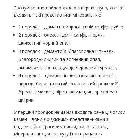
Зрозуміло, що найдорожчою є перша група, до якої
входять такі представники мінералів, як:
1 порядок - діамант, смарагд, синій сапфір, рубін;
2 порядок - олександрит, сапфір, перли,
шляхетний чорний опал;
3 порядок - демантоїд, благородна шпинель,
благородний білий та вогненний опал,
аквамарин, топаз, адуляр, червоний турмалін;
4 порядок - турмалін інших кольорів, хризоліт,
циркон, берил (жовтий, золотистий і рожевий),
бірюза, аметист, піроп, альмандин, хризопраз,
цитрин.
У перший порядок не дарма входять саме ці чотири
камені - вони є рідкісними представниками з
надзвичайно красивим виглядом, а також ці
мінерали завжди на слуху і не втрачають