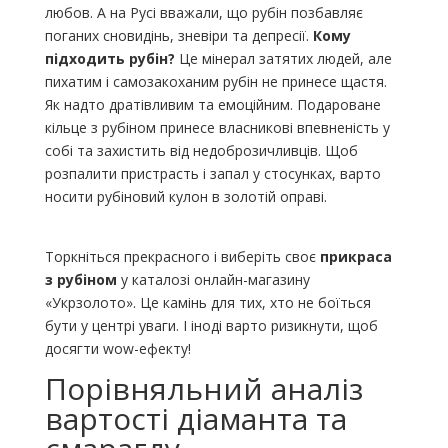
любов. А на Русі вважали, що рубін позбавляє
поганих сновидінь, зневіри та депресії.
Кому
підходить рубін?
Це мінерал затятих людей, але
пихатим і самозакоханим рубін не принесе щастя.
Як надто дратівливим та емоційним. Подароване
кільце з рубіном принесе власникові впевненість у
собі та захистить від недоброзичливців. Щоб
розпалити пристрасть і запал у стосунках, варто
носити рубіновий кулон в золотій оправі.
Торкніться прекрасного і виберіть своє
прикраса
з рубіном
у каталозі онлайн-магазину
«Укрзолото». Це камінь для тих, хто не боїться
бути у центрі уваги. І іноді варто ризикнути, щоб
досягти wow-ефекту!
Порівняльний аналіз
вартості діаманта та