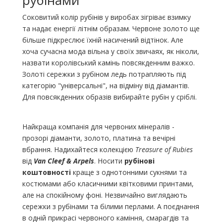
Соковитий колір рубінів у виробах зігріває взимку
та надає енергії літнім образам. Червоне золото ще
більше підкреслює їхній насичений відтінок. Але
хоча сучасна мода вільна у своїх звичаях, як ніколи,
назвати королівський камінь повсякденним важко.
Золоті сережки з рубіном ледь потрапляють під
категорію "універсальні", на відміну від діамантів.
Для повсякденних образів вибирайте рубін у сріблі.
Найкраща компанія для червоних мінералів -
прозорі діаманти, золото, платина та вечірні
вбрання. Надихайтеся колекцією
Treasure of Rubies
від
Van Cleef & Arpels
. Носити
рубінові
коштовності
краще з однотонними сукнями та
костюмами або класичними квітковими принтами,
але на спокійному фоні. Незвичайно виглядають
сережки з рубінами та білими перлами. А поєднання
в одній прикрасі червоного каміння, смарагдів та