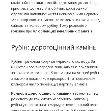
колір найсильніших емоцій: від кохання до люті, від
пристрасті до гніву. А в обіймах дорогоцінної
оправи він наповнює життя неймовірними барвами.
Ми в «Укрзолото» також не можемо встояти перед
сяйвом та кольором рубіну. Тому розповімо
головне про
улюбленцях ювелірних фанатів
!
Рубін: дорогоцінний камінь
Рубіни - різновид корундів червоного кольору. За
міцністю його випередив лише алмаз із показником
за шкалою Мооса в 10 балів. А ціна на якісний рубін
з високим показником прозорості та правильним
кольором часто перевищує вартість алмазів.
Кольори дорогоцінного каміння
варіюються від
рожевого до глибокого червоного. Найкращі
рубіни утворюються в мармурі: через низький вміст
заліза виходить інтенсивний колір. У базальтових