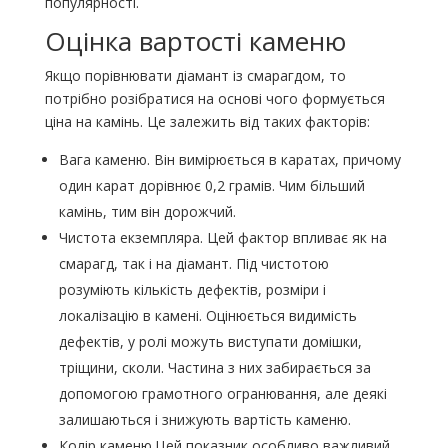
популярності.
Оцінка вартості каменю
Якщо порівнювати діамант із смарагдом, то
потрібно розібратися на основі чого формується
ціна на камінь. Це залежить від таких факторів:
Вага каменю. Він вимірюється в каратах, причому
один карат дорівнює 0,2 грамів. Чим більший
камінь, тим він дорожчий.
Чистота екземпляра. Цей фактор впливає як на
смарагд, так і на діамант. Під чистотою
розуміють кількість дефектів, розміри і
локалізацію в камені. Оцінюється видимість
дефектів, у ролі можуть виступати домішки,
тріщини, сколи. Частина з них забирається за
допомогою грамотного огранювання, але деякі
залишаються і знижують вартість каменю.
Колір каменю.Цей показник особливо важливий