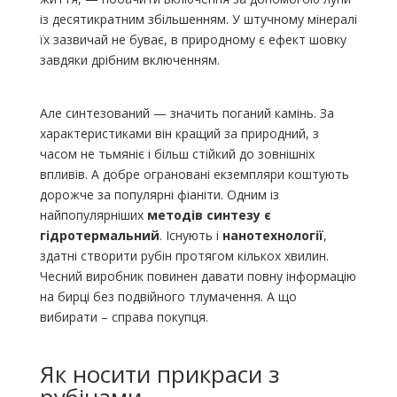
із десятикратним збільшенням. У штучному мінералі
їх зазвичай не буває, в природному є ефект шовку
завдяки дрібним включенням.
Але синтезований — значить поганий камінь. За
характеристиками він кращий за природний, з
часом не тьмяніє і більш стійкий до зовнішніх
впливів. А добре ограновані екземпляри коштують
дорожче за популярні фіаніти. Одним із
найпопулярніших
методів синтезу є
гідротермальний
. Існують і
нанотехнології
,
здатні створити рубін протягом кількох хвилин.
Чесний виробник повинен давати повну інформацію
на бирці без подвійного тлумачення. А що
вибирати – справа покупця.
Як носити прикраси з
рубінами