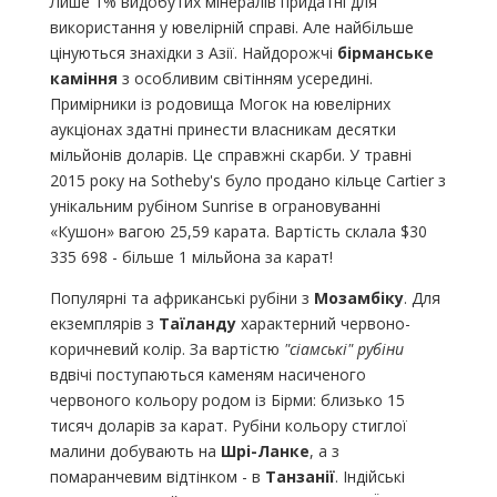
Лише 1% видобутих мінералів придатні для
використання у ювелірній справі. Але найбільше
цінуються знахідки з Азії. Найдорожчі
бірманське
каміння
з особливим світінням усередині.
Примірники із родовища Могок на ювелірних
аукціонах здатні принести власникам десятки
мільйонів доларів. Це справжні скарби. У травні
2015 року на Sotheby's було продано кільце Cartier з
унікальним рубіном Sunrise в ограновуванні
«Кушон» вагою 25,59 карата. Вартість склала $30
335 698 - більше 1 мільйона за карат!
Популярні та африканські рубіни з
Мозамбіку
. Для
екземплярів з
Таїланду
характерний червоно-
коричневий колір. За вартістю
"сіамські" рубіни
вдвічі поступаються каменям насиченого
червоного кольору родом із Бірми: близько 15
тисяч доларів за карат. Рубіни кольору стиглої
малини добувають на
Шрі-Ланке
, а з
помаранчевим відтінком - в
Танзанії
. Індійські