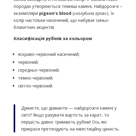
породах утворюються темніші камені. Найдорожчі –
екземпляри
pigeon's blood
(
«голубина кров»
). Їх
колір настільки насичений, що набуває синьо-
блакитних акцентів.
Класифікація рубінів за кольором
яскраво-червоний насичений;
червоний;
середньо-червоний;
темно-червоний;
світло-червоний.
Думаєте, що діаманти — найдорожчі камені у
світі? Якщо рахувати вартість за карат, то
першість давно тримають рубіни! Ось які
прикраси претендують на інвестиційну цінність.