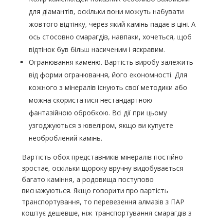
для діамантів, оскільки вони можуть набувати
жовтого відтінку, через який камінь падає в ціні. А
ось стосовно смарагдів, навпаки, хочеться, щоб
відтінок був більш насиченим і яскравим.
Огранювання каменю. Вартість виробу залежить
від форми огранювання, його економності. Для
кожного з мінералів існують свої методики або
можна скористатися нестандартною
фантазійною обробкою. Всі дії при цьому
узгоджуються з ювеліром, якщо ви купуєте
необроблений камінь.
Вартість обох представників мінералів постійно
зростає, оскільки щороку вручну видобувається
багато каміння, а родовища поступово
виснажуються. Якщо говорити про вартість
транспортування, то перевезення алмазів з ПАР
коштує дешевше, ніж транспортування смарагдів з