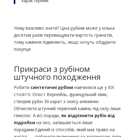
характерним.
Чому важливо знати? Ціна рубінів може у кілька
десятків разів перевищувати вартість гранатів,
тому каміння підміняють, якщо хочуть обдурити
покупця.
Прикраси з рубіном
штучного походження
Робити
синтетичні рубіни
навчилися ще у ХІХ
столітті. Огюст Вернейль, французький хімік,
створив рубін 30 карат з окису алюмінію.
Обчислити штучний червоний камінь під силу лише
гемолог. А всі поради,
як відрізнити рубін від
підробки
на око, залишаються лише
порадами.Єдиний із способів, який має право на
життя, — побачити включення за допомогою лупи