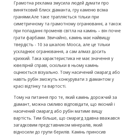
Грамотна реклама змусила людей думати про
винятковий блиск діаманта, гру каменю всіма
гранями.Але таке трапляється тільки при
симетричному та грамотному огранюванні, а також
при попаданні променів світла на камінь – він почне
грати фарбами. Звичайно, камінь має найвищу
твердість - 10 за шкалою Мооса, але це тільки
ускладнює огранювання, а сам алмаз досить
крихкий. Така характеристика не має значення у
ювелірній справі, оскільки в ньому камінь
оцінюється візуально. Тому насичений смарагд або
навіть рубін зможуть конкурувати з діамантом у
красі відтінку та вартості.
Тому на питання про те, який камінь дорожчий за
діамант, можна сміливо відповідати, що якісний і
насичений смарагд або рубін матиме вищу
вартість. Тим більше, що смарагд здавна вважався
загадковим представником мінералів, який
відносили до групи берилів. Камінь приносив