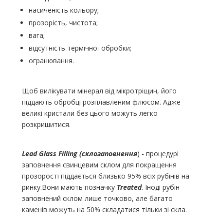
насиченість кольору;
прозорість, чистота;
вага;
відсутність термічної обробки;
огранювання.
Щоб вилікувати мінерал від мікротріщин, його
піддають обробці розплавленим флюсом. Адже
великі кристали без цього можуть легко
розкришитися.
Lead Glass Filling (склозаповнення
) - процедурі
заповнення свинцевим склом для покращення
прозорості піддається близько 95% всіх рубінів на
ринку.Вони мають позначку
Treated
. Іноді рубін
заповнений склом лише точково, але багато
каменів можуть на 50% складатися тільки зі скла.