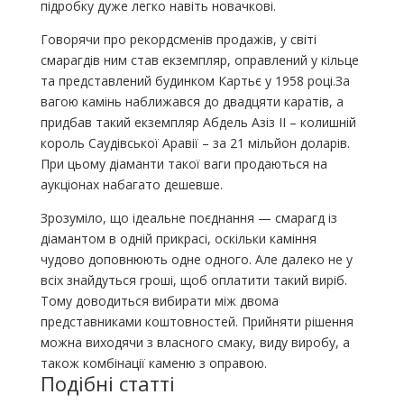
підробку дуже легко навіть новачкові.
Говорячи про рекордсменів продажів, у світі
смарагдів ним став екземпляр, оправлений у кільце
та представлений будинком Картьє у 1958 році.За
вагою камінь наближався до двадцяти каратів, а
придбав такий екземпляр Абдель Азіз ІІ – колишній
король Саудівської Аравії – за 21 мільйон доларів.
При цьому діаманти такої ваги продаються на
аукціонах набагато дешевше.
Зрозуміло, що ідеальне поєднання — смарагд із
діамантом в одній прикрасі, оскільки каміння
чудово доповнюють одне одного. Але далеко не у
всіх знайдуться гроші, щоб оплатити такий виріб.
Тому доводиться вибирати між двома
представниками коштовностей. Прийняти рішення
можна виходячи з власного смаку, виду виробу, а
також комбінації каменю з оправою.
Подібні статті