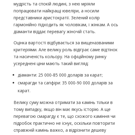
мудрість та спокій людині, з нею мріяли
попрацювати найкращі ювеліри, а носили
представники аристократії. Зелений колір
гармонійно підходить як чоловікам, і жінкам. А ось
діаманти віддає перевагу жіночій стать.
Оцінка вартості відбувається за вищеназваними
критеріями. Але велику роль відіграє саме відтінок
та насиченість кольору. На офіційному ринку
усереднені ціни мають такий вигляд:
діаманти: 25 000-85 000 доларів за карат;
смарагди та сапфіри: 35 000-90 000 доларів за
карат.
Велику суму можна отримати за камінь тільки в
тому випадку, якщо він має якусь історію. А ще
перевагою смарагду є те, що схожого каміння чи
підробок практично не існує, оскільки повторити
справжній камінь важко, а відрізнити дешеву