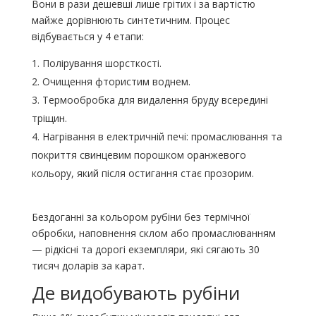
Вони в рази дешевші лише грітих і за вартістю
майже дорівнюють синтетичним. Процес
відбувається у 4 етапи:
Полірування шорсткості.
Очищення фтористим воднем.
Термообробка для видалення бруду всередині
тріщин.
Нагрівання в електричній печі: промаслювання та
покриття свинцевим порошком оранжевого
кольору, який після остигання стає прозорим.
Бездоганні за кольором рубіни без термічної
обробки, наповнення склом або промаслюванням
— рідкісні та дорогі екземпляри, які сягають 30
тисяч доларів за карат.
Де видобувають рубіни