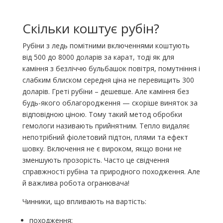
Скільки коштує рубін?
Рубіни з ледь помітними включеннями коштують
від 500 до 8000 доларів за карат, тоді як для
каміння з безліччю бульбашок повітря, помутніння і
слабким блиском середня ціна не перевищить 300
доларів. Греті рубіни – дешевше. Але каміння без
будь-якого облагородження — скоріше виняток за
відповідною ціною. Тому такий метод обробки
гемологи називають прийнятним. Тепло видаляє
непотрібний фіолетовий підтон, плями та ефект
шовку. Включення не є вироком, якщо вони не
зменшують прозорість. Часто це свідчення
справжності рубіна та природного походження. Але
й важлива робота огранювача!
Чинники, що впливають на вартість:
походження;