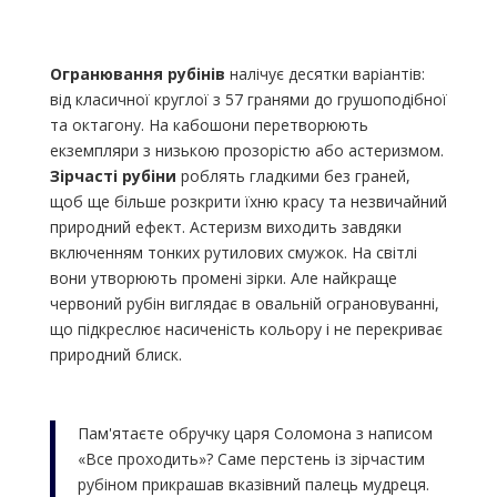
Огранювання рубінів
налічує десятки варіантів:
від класичної круглої з 57 гранями до грушоподібної
та октагону. На кабошони перетворюють
екземпляри з низькою прозорістю або астеризмом.
Зірчасті рубіни
роблять гладкими без граней,
щоб ще більше розкрити їхню красу та незвичайний
природний ефект. Астеризм виходить завдяки
включенням тонких рутилових смужок. На світлі
вони утворюють промені зірки. Але найкраще
червоний рубін виглядає в овальній ограновуванні,
що підкреслює насиченість кольору і не перекриває
природний блиск.
Пам'ятаєте обручку царя Соломона з написом
«Все проходить»? Саме перстень із зірчастим
рубіном прикрашав вказівний палець мудреця.