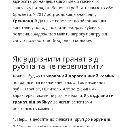
відносять до найдешевших і менш якісних. Їх
гранять у вигляді кабошонів і роблять намисто або
браслети. У 2017 році родовище знайшли у
Гренландії
! Датське королівство зберігало цінні
кристали у породі, покритій льодом. Рубіни з
родовища
Aappaluttoq
мають широку палітру від
світло-рожевого до бордового кольору.
Як відрізнити гранат від
рубіна та не переплатити
Колись будь-хто
червоний дорогоцінний камінь
потрапляв під визначення
«
лал
»
. Так називали і
рубін, і гранат, і шпинель. Але за фізичними
характеристиками це різні мінерали.
Як відрізнити
гранат від рубіну?
За якими аспектами
розрізняють каміння:
Перші відносять до силікатів, другі до
корундів
.
У мінералів різні типи кристалічних ґрат.