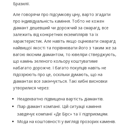
Бразилії.
Але говорячи про підсумкову ціну, варто згадати
про індивідуальність каміння. Тобто не кожен
діамант дешевший чи дорожчий за смарагд, все
залежить від конкретних екземплярів та їх
характеристик. Але навіть якщо оцінювати смарагд
найвищої якості та порівнювати його з таким же за
вагою якісним діамантом, то ювеліри стверджують,
що камінь зеленого кольору коштуватиме
набагато дорожче. І багато покупців навіть не
підозрюють про це, оскільки думають, що на
діамантах все закінчується. Такі хибні висновки
утворилися через:
Неадекватно підвищена вартість діамантів.
Піар-діамант компанії. Цій ситуації каміння
завдячує компанії «Де Бірс» та її підприємцям.
Мода на коштовності у вигляді прозорих каменів.