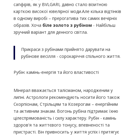
сапфірів, як у BVLGARI, давно стало візитною
карткою високої ювелірної моди.Але кілька відтінків
в одному виробі – прерогатива тих самих вечірніх
образів. Хоча
біле золото з рубіном
- Найбільш
зручний варіант для денного світла.
Прикраси з рубінами прийнято дарувати на
рубінове весілля - сорокаріччя спільного життя.
Рубін: камінь-енергія та його властивості
Мінерал вважається талісманом, народженим у
липні. Астрологи рекомендують носити його також
Скорпіонам, Стрільцям та Козерогам – енергійним
та активним знакам. Вогонь рубіна підтримає їхню
цілеспрямованість і силу характеру. Рубін - камінь
здоров'я та життєвого тонусу, впевненості та
пристрасті. Він привносить у життя успіх і притягує