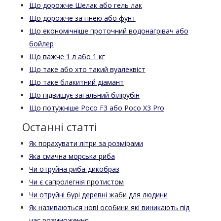
Що дорожче Шелак або гель лак
Що дорожче за гінею або фунт
Що економічніше проточний водонагрівач або
бойлер
Що важче 1 л або 1 кг
Що таке або хто такий вуалехвіст
Що таке блакитний діамант
Що підвищує загальний білірубін
Що потужніше Poco F3 або Poco X3 Pro
Останні статті
Як порахувати літри за розмірами
Яка смачна морська риба
Чи отруйна риба-дикобраз
Чи є сапролегнія протистом
Чи отруйні бурі деревні жаби для людини
Як називаються нові особини які виникають під
час розмноження