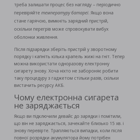
треба залишати процес без нагляду – періодично
перевіряйте
температуру батареї
. Якщо вона
стане гарячою, вимкніть зарядний пристрій,
оскільки перегрів може спровокувати вибух
оболонки живлення.
Після підзарядки зберіть пристрій у зворотному
порядку і капніть кілька крапель жижі на гніт. Тепер
можна використати одноразову електронну
сигарету знову. Хоча ніхто не забороняє робити
таку процедуру з гаджетом стільки разів, скільки
вистачить ресурсу АКБ.
Чому електронна сигарета
не заряджається
Якщо ви підключили девайс до зарядки і помітили,
що він не заряджається, зачекайте близько 15 хв. і
знову перевірте. Трапляються випадки, коли після
повної розрядки акумулятора йому потрібен