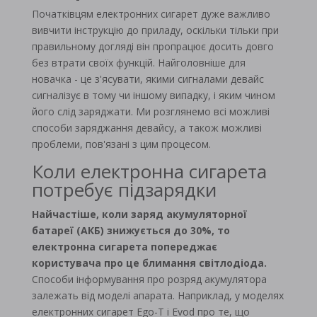
Початківцям електронних сигарет дуже важливо
вивчити інструкцію до приладу, оскільки тільки при
правильному догляді він пропрацює досить довго
без втрати своїх функцій. Найголовніше для
новачка - це з'ясувати, якими сигналами девайс
сигналізує в тому чи іншому випадку, і яким чином
його слід заряджати. Ми розглянемо всі можливі
способи заряджання девайсу, а також можливі
проблеми, пов'язані з цим процесом.
Коли електронна сигарета
потребує підзарядки
Найчастіше, коли заряд акумуляторної
батареї (АКБ) знижується до 30%, то
електронна сигарета попереджає
користувача про це блимання світлодіода.
Способи інформування про розряд акумулятора
залежать від моделі апарата. Наприклад, у моделях
електронних сигарет Ego-T і Evod про те, що