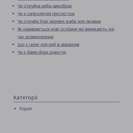
Чи отруйна риба-дикобраз
Чи є сапролегнія протистом
Чи отруйні бурі деревні жаби для людини
Як називаються нові особини які виникають під
час розмноження
Що є їжею для риб в акваріумі
Чи є бівер-йорк рідкістю
Категорії
Корал