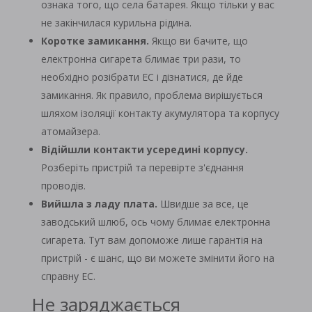
ознака того, що села батарея. Якщо тільки у вас
не закінчилася курильна рідина.
Коротке замикання.
Якщо ви бачите, що
електронна сигарета блимає три рази, то
необхідно розібрати ЕС і дізнатися, де йде
замикання. Як правило, проблема вирішується
шляхом ізоляції контакту акумулятора та корпусу
атомайзера.
Відійшли контакти усередині корпусу.
Розберіть пристрій та перевірте з'єднання
проводів.
Вийшла з ладу плата.
Швидше за все, це
заводський шлюб, ось чому блимає електронна
сигарета. Тут вам допоможе лише гарантія на
пристрій - є шанс, що ви можете змінити його на
справну ЕС.
Не заряджається