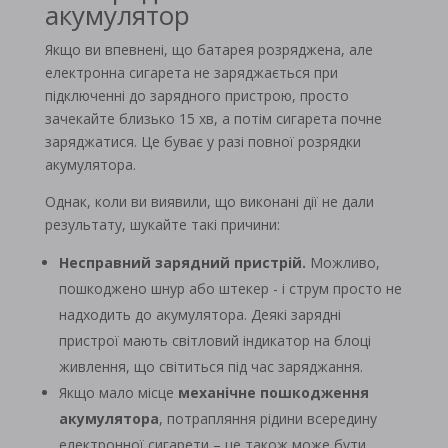
акумулятор
Якщо ви впевнені, що батарея розряджена, але
електронна сигарета не заряджається при
підключенні до зарядного пристрою, просто
зачекайте близько 15 хв, а потім сигарета почне
заряджатися. Це буває у разі повної розрядки
акумулятора.
Однак, коли ви виявили, що виконані дії не дали
результату, шукайте такі причини:
Несправний зарядний пристрій.
Можливо,
пошкоджено шнур або штекер - і струм просто не
надходить до акумулятора. Деякі зарядні
пристрої мають світловий індикатор на блоці
живлення, що світиться під час заряджання.
Якщо мало місце
механічне пошкодження
акумулятора
, потрапляння рідини всередину
електронної сигарети – це також може бути