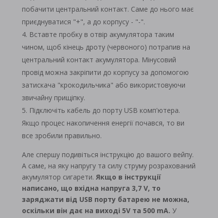
побачити центральний контакт. Саме до нього має
приєднуватися "+", а до корпусу - "-".
Вставте пробку в отвір акумулятора таким
чином, щоб кінець дроту (червоного) потрапив на
центральний контакт акумулятора. Мінусовий
провід можна закріпити до корпусу за допомогою
затискача "крокодильчика" або використовуючи
звичайну прищіпку.
Підключіть кабель до порту USB комп'ютера.
Якщо процес накопичення енергії почався, то ви
все зробили правильно.
Але спершу подивіться інструкцію до вашого вейпу.
А саме, на яку напругу та силу струму розрахований
акумулятор сигарети.
Якщо в інструкції
написано, що вхідна напруга 3,7
V, то
заряджати від
USB порту батарею не можна,
оскільки він дає на виході 5V та 500
mA.
У