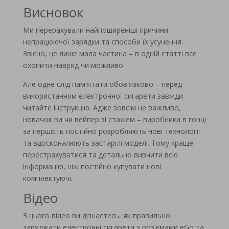
Висновок
Ми перерахували найпоширеніші причини
непрацюючої зарядки та способи їх усунення.
Звісно, ​​це лише мала частина – в одній статті все
охопити навряд чи можливо.
Але одне слід пам'ятати обов'язково – перед
використанням електронної сигарети завжди
читайте інструкцію. Адже зовсім не важливо,
новачок ви чи вейпер зі стажем – виробники в гонці
за першість постійно розробляють нові технології
та вдосконалюють застарілі моделі. Тому краще
перестрахуватися та детально вивчити всю
інформацію, ніж постійно купувати нові
комплектуючі.
Відео
З цього відео ви дізнаєтесь, як правильно
заряджати електронні сигарети з роз'ємами eGo та