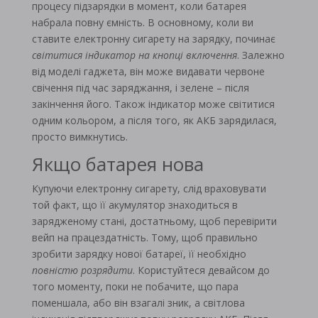
процесу підзарядки в момент, коли батарея
набрала повну ємність. В основному, коли ви
ставите електронну сигарету на зарядку, починає
світитися індикатор на кнопці включення
. Залежно
від моделі гаджета, він може видавати червоне
свічення під час заряджання, і зелене – після
закінчення його. Також індикатор може світитися
одним кольором, а після того, як АКБ зарядилася,
просто вимкнутись.
Якщо батарея нова
Купуючи електронну сигарету, слід враховувати
той факт, що її акумулятор знаходиться в
зарядженому стані, достатньому, щоб перевірити
вейп на працездатність. Тому, щоб правильно
зробити зарядку нової батареї, її необхідно
повністю розрядити
. Користуйтеся девайсом до
того моменту, поки не побачите, що пара
поменшала, або він взагалі зник, а світлова