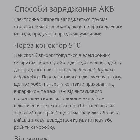
Способи заряджання АКБ
Електронна сигарета заряджається трьома
стандартними способами, якщо не брати до уваги
методи, придумані народними умільцями.
Через конектор 510
Цей спосіб використовується в електронних
сигаретах формату eGo. Для підключення гаджета
до зарядного пристрою
потрібно від'єднувати
кліромайзер
. Перевага такого підключення в тому,
що при роботі апарату контакти приховані під
випарником та захищені від випадкового
потрапляння вологи. Головним недоліком
підключення через конектор 510 є спеціальний
зарядний пристрій. Якщо немає зарядки або вона
вийшла з ладу, доведеться купувати нову або
робити саморобку.
Від мережі