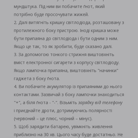
мундштука. Під ним ви побачите ґнот, який
потрібно буде просочувати жижей.
Далі витягніть кришку світлодіода, розташовану з
протилежного боку пристрою. Іноді кришка може
бути припаяна до світлодіода і бути одним з ним.
Якщо це так, то як зробити, буде сказано далі.
За допомогою тонкого стрижня виштовхніть
вміст електронної сигарети з корпусу світлодіоду.
Якщо лампочка припаяна, виштовхніть "начинки"
гаджета з боку ґнота.
Ви побачите акумулятор із припаяними до нього
контактами. Зазвичай з боку лампочки знаходиться
"+", а біля ґнота - "-". Візьміть
зарядку від телефону
і приєднайте дроти, дотримуючись полярності
(червоний – це плюс, чорний – мінус).
Щоб зарядити батарею, увімкніть живлення
приблизно на 30 хв. Цього часу буде достатньо. Не