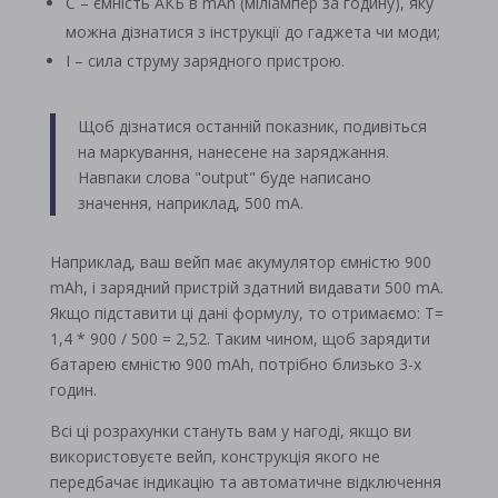
C – ємність АКБ в mAh (міліампер за годину), яку
можна дізнатися з інструкції до гаджета чи моди;
I – сила струму зарядного пристрою.
Щоб дізнатися останній показник, подивіться
на маркування, нанесене на заряджання.
Навпаки слова "output" буде написано
значення, наприклад, 500 mA.
Наприклад, ваш вейп має акумулятор ємністю 900
mAh, і зарядний пристрій здатний видавати 500 mA.
Якщо підставити ці дані формулу, то отримаємо: T=
1,4 * 900 / 500 = 2,52. Таким чином, щоб зарядити
батарею ємністю 900 mAh, потрібно близько 3-х
годин.
Всі ці розрахунки стануть вам у нагоді, якщо ви
використовуєте вейп, конструкція якого не
передбачає індикацію та автоматичне відключення