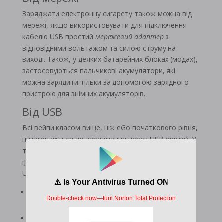
Заряджати електронну сигарету також можна від
мережі, якщо використовувати для підключення
кабелю USB простий
мережевий адаптер
з
відповідними вольтажом та силою струму на
виході. Також, у деяких батарейних блоках (модах),
застосовуються пальчикові акумулятори, які
можна зарядити тільки за допомогою зарядного
пристрою для знімних акумуляторів.
Від USB
Всі вейпи класом вище, ніж eGo початкового рівня,
підключаються до заряджання через USB (micro). У
такий спосіб можна зарядити, наприклад, вейпи
iJust S та iJust 2. Серед переваг зарядки через micro
USB можна виділити такі:
не потрібно від'єднувати випарник при
підключенні до блока живлення;
універсальність - можна використовувати