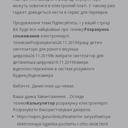
можуть ховатися в електронній платі. У такому разі
гаджет доведеться нести в сервіс для перевірки.
Продовження теми:Підписуйтесь, і у вашій стрічці
ВК буде все найцікавіше про техніку:
Розрахунок
споживання
електроенергії
технікоюРозрахуватиx26.11.2019Кращі дитячі
синтезатори для різного вікуІнша
цифрова26.11.2019Як вибрати синтезатор для
дитиниІнша цифрова19.11.2019Камери
відеоспостереження в системі розумного
будинкуВідеокамера
Вибачте. Даних поки що немає.
Ваша думка Завантаження …Огляди
техніки
Калькулятор
розрахунку електроенергії
Розрахувати Використовувані джерела:
https://vapes.guru/obsluzhivanie/ne-zaryazhaetsya-
elektronnaya-sigareta-pochemu-i-chto-delat.html