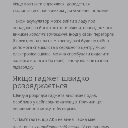
Якщо контакти відпаялися, доведеться
скористатися паяльником для усунення поломки.
Також акумулятор може вийти з ладу при
попаданні на його контакти рідини, внаслідок чого
виникає
коротке замикання
. Іноді у своїй перегоряє
й електронна плата. У такому разі буде потрібна
допомога спеціаліста з сервісного центру.Якщо
електроніка вціліла, можна спробувати видалити
залишки вологи з батареї, і знову включити її на
підзарядку.
Якщо гаджет швидко
розряджається
Швидка розрядка гаджета викликає подив,
особливо у вейперів-початківців. Причини цієї
неприємності можуть бути різні.
Пам'ятайте, що АКБ не вічна - вона має
властивість
виробляти свій ресурс.
У середньому