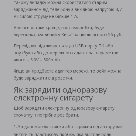
такому випадку можна скористатися старим
заряджанням від телефону з вихідною напругою 3,7
V і силою струму не більше 1 A.
Але все ж таки краще, ніж саморобка, буде
перехідник
, куплений у Китаї за ціною всього 56 руб.
Перехідник підключається до USB порту ПК або
ноутбука або до мережного адаптера, параметри
якого – 5.0V – 500mAh.
Якщо ви придбаєте адаптер мережі, то вейп можна
буде заряджати від розетки.
Як зарядити одноразову
електронну сигарету
Щоб зарядити електронну одноразову сигарету,
спочатку її потрібно розібрати.
За допомогою скріпки або стрижня від авторучки
витягніть пластикову пробку, яка відіграє роль