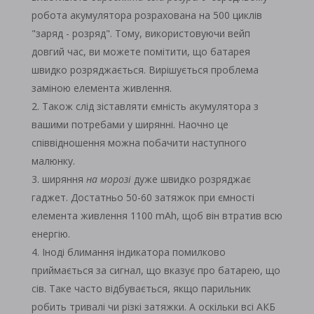
робота акумулятора розрахована на 500 циклів
"заряд - розряд". Тому, використовуючи вейп
довгий час, ви можете помітити, що батарея
швидко розряджається. Вирішується проблема
заміною елемента живлення.
Також слід зіставляти ємність акумулятора з
вашими потребами у ширянні. Наочно це
співвідношення можна побачити наступного
малюнку.
ширяння
на морозі
дуже швидко розряджає
гаджет. Достатньо 50-60 затяжок при ємності
елемента живлення 1100 mAh, щоб він втратив всю
енергію.
Іноді блимання індикатора помилково
приймається за сигнал, що вказує про батарею, що
сів. Таке часто відбувається, якщо парильник
робить тривалі чи різкі затяжки. А оскільки всі АКБ