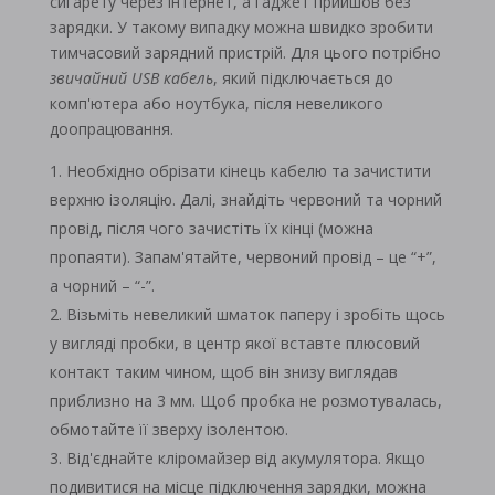
сигарету через інтернет, а гаджет прийшов без
зарядки. У такому випадку можна швидко зробити
тимчасовий зарядний пристрій. Для цього потрібно
звичайний
USB кабель
, який підключається до
комп'ютера або ноутбука, після невеликого
доопрацювання.
Необхідно обрізати кінець кабелю та зачистити
верхню ізоляцію. Далі, знайдіть червоний та чорний
провід, після чого зачистіть їх кінці (можна
пропаяти). Запам'ятайте, червоний провід – це “+”,
а чорний – “-”.
Візьміть невеликий шматок паперу і зробіть щось
у вигляді пробки, в центр якої вставте плюсовий
контакт таким чином, щоб він знизу виглядав
приблизно на 3 мм. Щоб пробка не розмотувалась,
обмотайте її зверху ізолентою.
Від'єднайте кліромайзер від акумулятора. Якщо
подивитися на місце підключення зарядки, можна