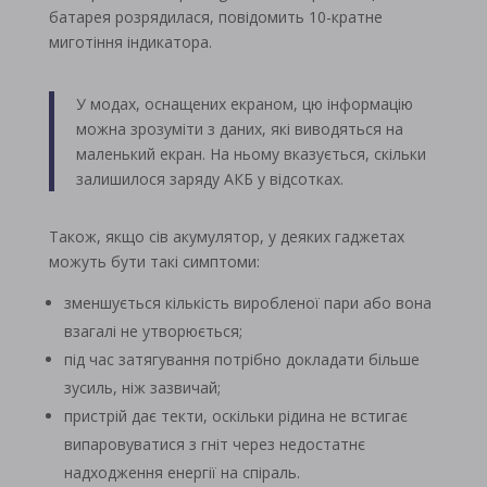
батарея розрядилася, повідомить 10-кратне
миготіння індикатора.
У модах, оснащених екраном, цю інформацію
можна зрозуміти з даних, які виводяться на
маленький екран. На ньому вказується, скільки
залишилося заряду АКБ у відсотках.
Також, якщо сів акумулятор, у деяких гаджетах
можуть бути такі симптоми:
зменшується кількість виробленої пари або вона
взагалі не утворюється;
під час затягування потрібно докладати більше
зусиль, ніж зазвичай;
пристрій дає текти, оскільки рідина не встигає
випаровуватися з гніт через недостатнє
надходження енергії на спіраль.