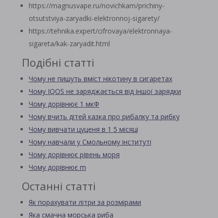
https://magnusvape.ru/novichkam/prichiny-
otsutstviya-zaryadki-elektronnoj-sigarety/
https://tehnika.expert/cifrovaya/elektronnaya-
sigareta/kak-zaryadit.html
Подібні статті
Чому не пишуть вміст нікотину в сигаретах
Чому IQOS не заряджається від іншої зарядки
Чому дорівнює 1 мкФ
Чому вчить дітей казка про рибалку та рибку
Чому вивчати цуценя в 1 5 місяці
Чому навчали у Смольному інституті
Чому дорівнює рівень моря
Чому дорівнює m
Останні статті
Як порахувати літри за розмірами
Яка смачна морська риба