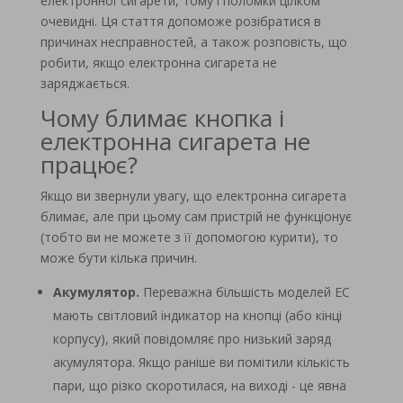
електронної сигарети, тому і поломки цілком
очевидні. Ця стаття допоможе розібратися в
причинах несправностей, а також розповість, що
робити, якщо електронна сигарета не
заряджається.
Чому блимає кнопка і
електронна сигарета не
працює?
Якщо ви звернули увагу, що електронна сигарета
блимає, але при цьому сам пристрій не функціонує
(тобто ви не можете з її допомогою курити), то
може бути кілька причин.
Акумулятор.
Переважна більшість моделей ЕС
мають світловий індикатор на кнопці (або кінці
корпусу), який повідомляє про низький заряд
акумулятора. Якщо раніше ви помітили кількість
пари, що різко скоротилася, на виході - це явна