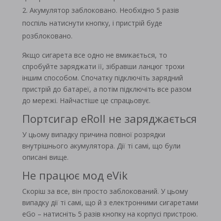
Акумулятор заблоковано. Необхідно 5 разів
поспіль натиснути кнопку, і пристрій буде
розблоковано.
Якщо сигарета все одно не вмикається, то
спробуйте заряджати її, зібравши ланцюг трохи
іншим способом. Спочатку підключіть зарядний
пристрій до батареї, а потім підключіть все разом
до мережі. Найчастіше це спрацьовує.
Портсигар eRoll не заряджається
У цьому випадку причина повної розрядки
внутрішнього акумулятора. Дії ті самі, що були
описані вище.
Не працює мод eVik
Скоріш за все, він просто заблокований. У цьому
випадку дії ті самі, що й з електронними сигаретами
eGo – натисніть 5 разів кнопку на корпусі пристрою.