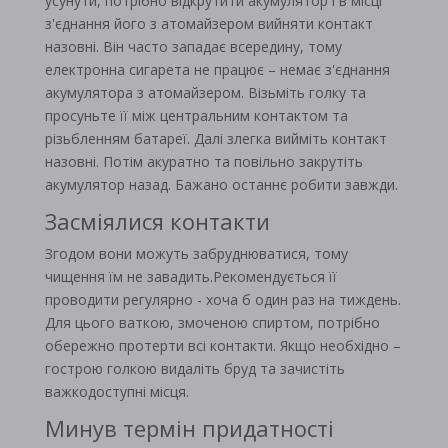
усунути, потрібно відкрутити акумулятор і в місці
з'єднання його з атомайзером вийняти контакт
назовні. Він часто западає всередину, тому
електронна сигарета не працює – немає з'єднання
акумулятора з атомайзером. Візьміть голку та
просуньте її між центральним контактом та
різьбленням батареї. Далі злегка вийміть контакт
назовні. Потім акуратно та повільно закрутіть
акумулятор назад. Бажано останнє робити завжди.
Засміялися контакти
Згодом вони можуть забруднюватися, тому
чищення їм не завадить.Рекомендується її
проводити регулярно - хоча б один раз на тиждень.
Для цього ваткою, змоченою спиртом, потрібно
обережно протерти всі контакти. Якщо необхідно –
гострою голкою видаліть бруд та зачистіть
важкодоступні місця.
Минув термін придатності