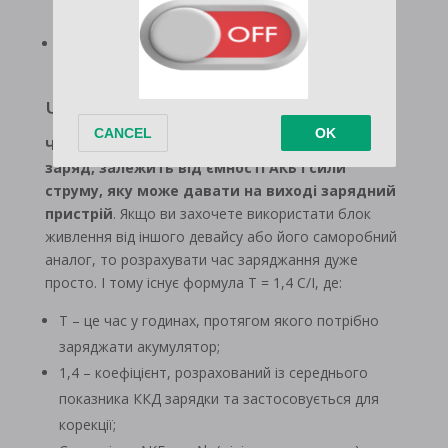
зарядний пристрій з інших гаджетів;
наявність функції Pass-through, яка дозволяє
вейперу ширяти під час підзарядки АКБ.
Час зарядки АКБ
Час, протягом якого батарея набирає повний
заряд, залежить від ємності АКБ і сили
струму, яку може давати на виході зарядний
пристрій
. Якщо ви захочете використати блок
живлення від іншого девайсу або його саморобний
аналог, то розрахувати час заряджання дуже
просто. І тому існує формула T = 1,4 C/I, де:
T – це час у годинах, протягом якого потрібно
заряджати акумулятор;
1,4 – коефіцієнт, розрахований із середнього
показника ККД зарядки та застосовується для
корекції;