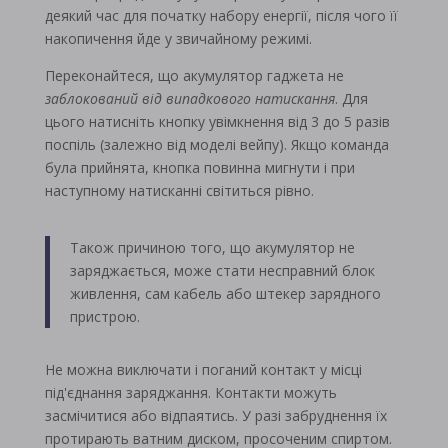
деякий час для початку набору енергії, після чого її
накопичення йде у звичайному режимі.
Переконайтеся, що акумулятор гаджета не
заблокований від випадкового натискання
. Для
цього натисніть кнопку увімкнення від 3 до 5 разів
поспіль (залежно від моделі вейпу). Якщо команда
була прийнята, кнопка повинна мигнути і при
наступному натисканні світиться рівно.
Також причиною того, що акумулятор не
заряджається, може стати несправний блок
живлення, сам кабель або штекер зарядного
пристрою.
Не можна виключати і поганий контакт у місці
під'єднання заряджання. Контакти можуть
засмічитися або відпаятись. У разі забруднення їх
протирають ватним диском, просоченим спиртом.