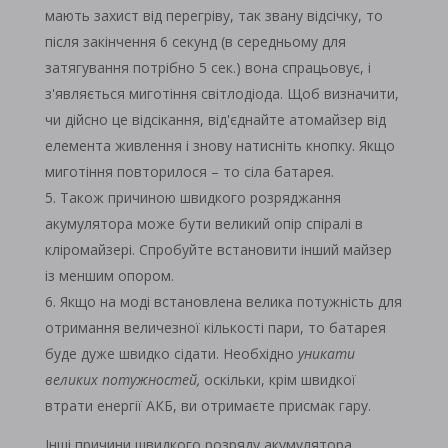
мають захист від перегріву, так звану відсічку, то
після закінчення 6 секунд (в середньому для
затягування потрібно 5 сек.) вона спрацьовує, і
з'являється миготіння світлодіода. Щоб визначити,
чи дійсно це відсікання, від'єднайте атомайзер від
елемента живлення і знову натисніть кнопку. Якщо
миготіння повторилося – то сіла батарея.
Також причиною швидкого розряджання
акумулятора може бути великий опір спіралі в
кліромайзері. Спробуйте встановити інший майзер
із меншим опором.
Якщо на моді встановлена ​​велика потужність для
отримання величезної кількості пари, то батарея
буде дуже швидко сідати. Необхідно
уникати
великих потужностей,
оскільки, крім швидкої
втрати енергії АКБ, ви отримаєте присмак гару.
Інші причини швидкого розряду акумулятора