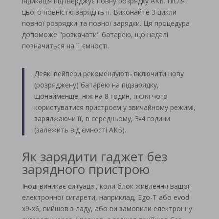
індикація підтверджує повну розрядку АКБ. Після
цього повністю зарядіть її. Виконайте 3 цикли
повної розрядки та повної зарядки. Ця процедура
допоможе "розкачати" батарею, що надалі
позначиться на її ємності.
Деякі вейпери рекомендують включити нову
(розряджену) батарею на підзарядку,
щонайменше, ніж на 8 годин, після чого
користуватися пристроєм у звичайному режимі,
заряджаючи її, в середньому, 3-4 години
(залежить від ємності АКБ).
Як зарядити гаджет без
зарядного пристрою
Іноді виникає ситуація, коли блок живлення вашої
електронної сигарети, наприклад, Ego-T або evod
x9-x6, вийшов з ладу, або ви замовили електронну