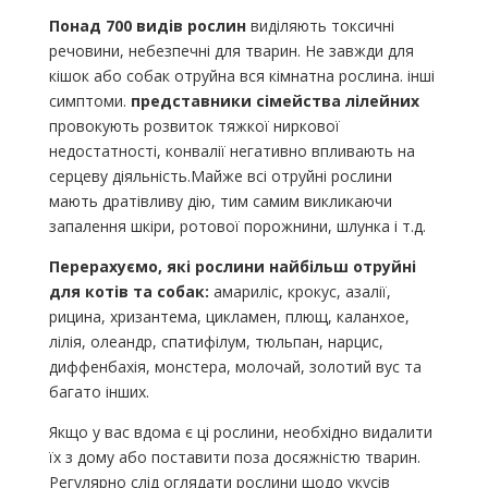
Понад 700 видів рослин
виділяють токсичні
речовини, небезпечні для тварин. Не завжди для
кішок або собак отруйна вся кімнатна рослина. інші
симптоми.
представники сімейства лілейних
провокують розвиток тяжкої ниркової
недостатності, конвалії негативно впливають на
серцеву діяльність.Майже всі отруйні рослини
мають дратівливу дію, тим самим викликаючи
запалення шкіри, ротової порожнини, шлунка і т.д.
Перерахуємо, які рослини найбільш отруйні
для котів та собак:
амариліс, крокус, азалії,
рицина, хризантема, цикламен, плющ, каланхое,
лілія, олеандр, спатифілум, тюльпан, нарцис,
диффенбахія, монстера, молочай, золотий вус та
багато інших.
Якщо у вас вдома є ці рослини, необхідно видалити
їх з дому або поставити поза досяжністю тварин.
Регулярно слід оглядати рослини щодо укусів