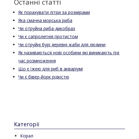
Останні статті
Як порахувати літри за розмірами
Яка смачна морська риба
Чи отруйна риба-дикобраз
Чи є сапролегнія протистом
Чи отруйні бурі деревні жаби для людини
Як називаються нові особини які виникають під
час розмноження
Що є їжею для риб в акваріумі
Чи є бівер-йорк рідкістю
Категорії
Корал