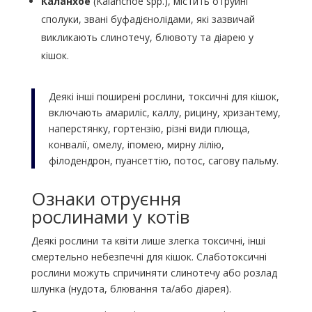
Каланхое
(Kalanchoe spp.), містить отруйні
сполуки, звані буфадієнолідами, які зазвичай
викликають слинотечу, блювоту та діарею у
кішок.
Деякі інші поширені рослини, токсичні для кішок,
включають амариліс, каллу, рицину, хризантему,
наперстянку, гортензію, різні види плюща,
конвалії, омелу, іпомею, мирну лілію,
філодендрон, пуансеттію, потос, сагову пальму.
Ознаки отруєння
рослинами у котів
Деякі рослини та квіти лише злегка токсичні, інші
смертельно небезпечні для кішок. Слаботоксичні
рослини можуть спричиняти слинотечу або розлад
шлунка (нудота, блювання та/або діарея).