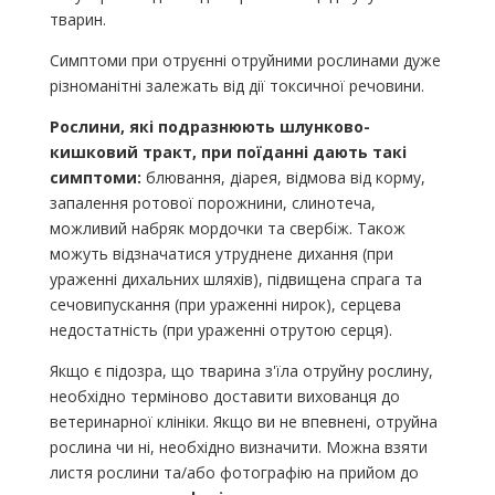
тварин.
Симптоми при отруєнні отруйними рослинами дуже
різноманітні залежать від дії токсичної речовини.
Рослини, які подразнюють шлунково-
кишковий тракт, при поїданні дають такі
симптоми:
блювання, діарея, відмова від корму,
запалення ротової порожнини, слинотеча,
можливий набряк мордочки та свербіж. Також
можуть відзначатися утруднене дихання (при
ураженні дихальних шляхів), підвищена спрага та
сечовипускання (при ураженні нирок), серцева
недостатність (при ураженні отрутою серця).
Якщо є підозра, що тварина з'їла отруйну рослину,
необхідно терміново доставити вихованця до
ветеринарної клініки. Якщо ви не впевнені, отруйна
рослина чи ні, необхідно визначити. Можна взяти
листя рослини та/або фотографію на прийом до