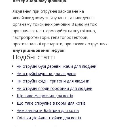
ветеринарному фахівцю
.
Лікування при отруєнні засноване на
якнайшвидшому зв'язуванні та виведенні з
організму токсичних речовин. З цією метою
призначають ентеросорбенти внутрішньо,
гастропротектори, гепатопротектори,
протизапальні препарати, при тяжких отруєннях.
внутрішньовенні інфузії
.
Подібні статті
Чи отруйні бурі деревні жаби для людини
Чи отруйні мурени для людини
Чи отруйні східні тритони для людини
Чи отруйні ягоди горобини для людини
Що таке фізрозчин для котів
Що таке спіруліна в кормі для котів
Чим замінити Байтрил для котів
Скільки діє Адвантейдж для котів