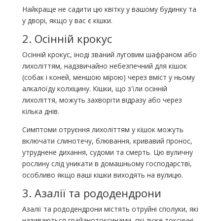
Найкраще не садити цю квітку у вашому будинку та
у дворі, якщо у вас є кішки.
2. Осінній крокус
Осінній крокус, іноді званий луговим шафраном або
лихоліттям, надзвичайно небезпечний для кішок
(собак і коней, меншою мірою) через вміст у ньому
алкалоїду колхіцину. Кішки, що з'їли осінній
лихоліття, можуть захворіти відразу або через
кілька днів.
Симптоми отруєння лихоліттям у кішок можуть
включати слинотечу, блювання, кривавий пронос,
утруднене дихання, судоми та смерть. Цю вуличну
рослину слід уникати в домашньому господарстві,
особливо якщо ваші кішки виходять на вулицю.
3. Азалії та рододендрони
Азалії та рододендрони містять отруйні сполуки, які
називаються грайанотоксинами, які дуже токсичні