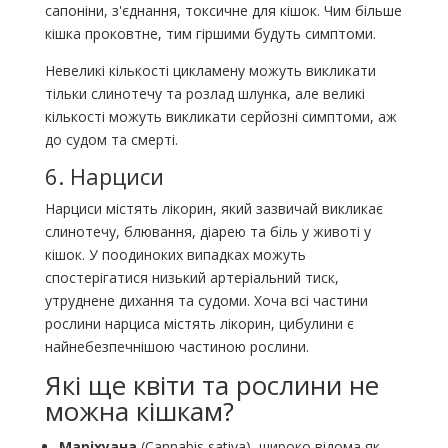
сапоніни, з'єднання, токсичне для кішок. Чим більше
кішка проковтне, тим гіршими будуть симптоми.
Невеликі кількості цикламену можуть викликати
тільки слинотечу та розлад шлунка, але великі
кількості можуть викликати серйозні симптоми, аж
до судом та смерті.
6. Нарциси
Нарциси містять лікорин, який зазвичай викликає
слинотечу, блювання, діарею та біль у животі у
кішок. У поодиноких випадках можуть
спостерігатися низький артеріальний тиск,
утруднене дихання та судоми. Хоча всі частини
рослини нарциса містять лікорин, цибулини є
найнебезпечнішою частиною рослини.
Які ще квіти та рослини не
можна кішкам?
Маріхуана
(Cannabis sativa), широко відома як