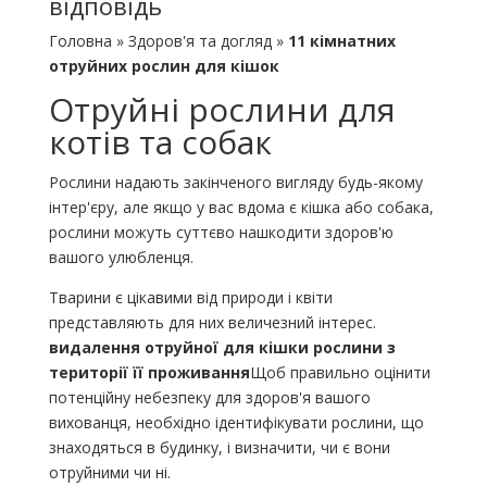
відповідь
Головна » Здоров'я та догляд »
11 кімнатних
отруйних рослин для кішок
Отруйні рослини для
котів та собак
Рослини надають закінченого вигляду будь-якому
інтер'єру, але якщо у вас вдома є кішка або собака,
рослини можуть суттєво нашкодити здоров'ю
вашого улюбленця.
Тварини є цікавими від природи і квіти
представляють для них величезний інтерес.
видалення отруйної для кішки рослини з
території її проживання
Щоб правильно оцінити
потенційну небезпеку для здоров'я вашого
вихованця, необхідно ідентифікувати рослини, що
знаходяться в будинку, і визначити, чи є вони
отруйними чи ні.