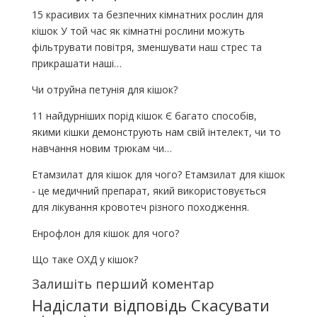
15 красивих та безпечних кімнатних рослин для
кішок У той час як кімнатні рослини можуть
фільтрувати повітря, зменшувати наш стрес та
прикрашати наші…
Чи отруйна петунія для кішок?
11 найдурніших порід кішок Є багато способів,
якими кішки демонструють нам свій інтелект, чи то
навчання новим трюкам чи…
Етамзилат для кішок для чого? Етамзилат для кішок
- це медичний препарат, який використовується
для лікування кровотеч різного походження.
Енрофлон для кішок для чого?
Що таке ОХД у кішок?
Залишіть перший коментар
Надіслати відповідь
Скасувати