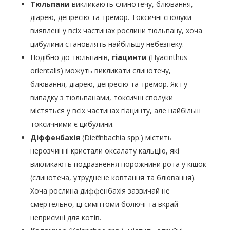
Тюльпани
викликають слинотечу, блювання,
діарею, депресію та тремор. Токсичні сполуки
виявлені у всіх частинах рослини тюльпану, хоча
цибулини становлять найбільшу небезпеку.
Подібно до тюльпанів,
гіацинти
(Hyacinthus
orientalis) можуть викликати слинотечу,
блювання, діарею, депресію та тремор. Як і у
випадку з тюльпанами, токсичні сполуки
містяться у всіх частинах гіацинту, але найбільш
токсичними є цибулини.
Діффенбахія
(Dieffenbachia spp.) містить
нерозчинні кристали оксалату кальцію, які
викликають подразнення порожнини рота у кішок
(слинотеча, утруднене ковтання та блювання).
Хоча рослина диффенбахія зазвичай не
смертельно, ці симптоми болючі та вкрай
неприємні для котів.