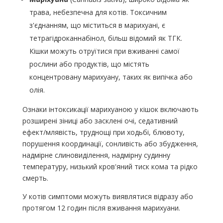
трава, небезпечна для котів. Токсичним
з'єднанням, що міститься в марихуані, є
тетрагідроканнабінол, більш відомий як ТГК.
Кішки можуть отруїтися при вживанні самої
рослини або продуктів, що містять
концентровану марихуану, таких як випічка або
олія.
Ознаки інтоксикації марихуаною у кішок включають
розширені зіниці або засклені очі, седативний
ефект/млявість, труднощі при ходьбі, блювоту,
порушення координації, сонливість або збудження,
надмірне слиновиділення, надмірну судинну
температуру, низький кров'яний тиск кома та рідко
смерть.
У котів симптоми можуть виявлятися відразу або
протягом 12 годин після вживання марихуани.