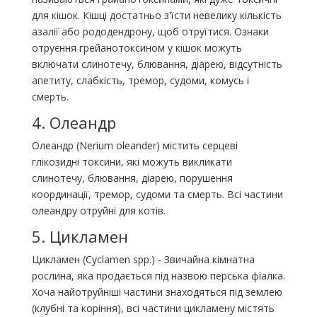
для кішок. Кішці достатньо з'їсти невелику кількість
азалії або рододендрону, щоб отруїтися. Ознаки
отруєння грейанотоксином у кішок можуть
включати слинотечу, блювання, діарею, відсутність
апетиту, слабкість, тремор, судоми, комусь і
смерть.
4. Олеандр
Олеандр (Nerium oleander) містить серцеві
глікозидні токсини, які можуть викликати
слинотечу, блювання, діарею, порушення
координації, тремор, судоми та смерть. Всі частини
олеандру отруйні для котів.
5. Цикламен
Цикламен (Cyclamen spp.) - Звичайна кімнатна
рослина, яка продається під назвою перська фіалка.
Хоча найотруйніші частини знаходяться під землею
(клубні та коріння), всі частини цикламену містять