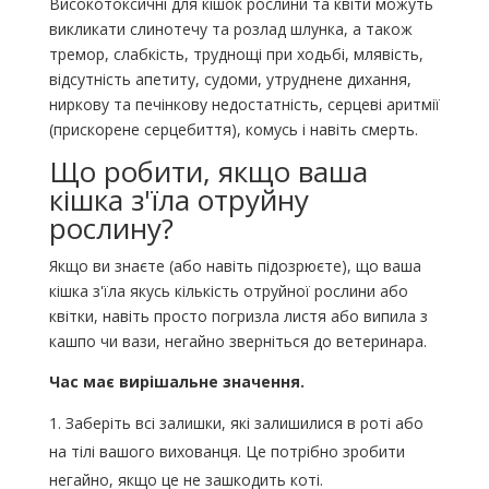
Високотоксичні для кішок рослини та квіти можуть
викликати слинотечу та розлад шлунка, а також
тремор, слабкість, труднощі при ходьбі, млявість,
відсутність апетиту, судоми, утруднене дихання,
ниркову та печінкову недостатність, серцеві аритмії
(прискорене серцебиття), комусь і навіть смерть.
Що робити, якщо ваша
кішка з'їла отруйну
рослину?
Якщо ви знаєте (або навіть підозрюєте), що ваша
кішка з'їла якусь кількість отруйної рослини або
квітки, навіть просто погризла листя або випила з
кашпо чи вази, негайно зверніться до ветеринара.
Час має вирішальне значення.
Заберіть всі залишки, які залишилися в роті або
на тілі вашого вихованця. Це потрібно зробити
негайно, якщо це не зашкодить коті.