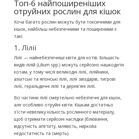
Топ-6 найпоширеніших
отруйних рослин для кішок
Хоча багато рослин можуть бути токсичними для
кішок, найбільш небезпечними та поширеними є
такі:
1. Лілії
Лілії — найнебезпечніші квіти для котів. Більшість
видів лілій (Lilium spp.) можуть серйозно нашкодити
котам, у тому числі великодні лілії, лілійники,
азіатські та японські лілії, лілії звіздарів, тигрові
лілії, геральдичні лілії та дерев'яні лілії.
Всі частини лілії смертельно небезпечні для кішок,
але особливо отруйні квіти. Кішкам достатньо
з'їсти невелику кількість рослинного матеріалу,
щоб отримати серйозні наслідки (блювання,
відсутність апетиту, млявість, ниркова
недостатність та смерть).