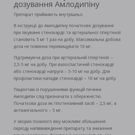
дозування Амлодипіну
Препарат приймають внутрішньо.
В інструкції до Амлодипіну початкове дозування
при лікуванні стенокардії та артеріальної гіпертензії
становить 5 мг 1 раз на добу. Максимальна добова
доза не повинна перевищувати 10 мг.
Підтримуюча доза при артеріальній гіпертензії –
2,5-5 мг на добу. При вазоспастичній стенокардії
або стенокардії напруги – 5-10 мг на добу. Для
профілактики нападів стенокардії – 10 мг на добу.
Пацієнтам із порушеннями функцій печінки
Амлодипін слід призначати з обережністю.
Початкова доза як гіпотензивний засіб – 2,5 мг, а
антиангіального – 5 мг.
У хворих похилого віку можливе збільшення
періоду напіввиведення препарату та зниження