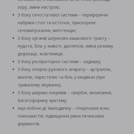
зору, зміни настрою;
З боку сечостатевої системи – периферичні
набряки стоп та кісточок, прискорене
сечовипускання, імпотенцію;
З боку органів шлунково-кишкового тракту –
нудота, біль у животі, диспепсія, зміна режиму
дефекації, жовтяниця;
З боку респіраторної системи – задишку;
З боку опорно-рухового апарату – артралгію,
міалгію, парестезію та біль у кінцівках (при
тривалому лікуванні);
З боку шкірних покривів – свербіж, висипання,
багатоформну еритему;
Інші побічні дії Амлодипіну – гіперплазія ясен,
гінекомастія, підвищення рівня печінкових
ферментів.