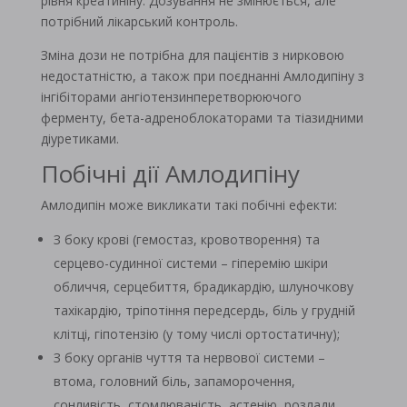
рівня креатиніну. Дозування не змінюється, але
потрібний лікарський контроль.
Зміна дози не потрібна для пацієнтів з нирковою
недостатністю, а також при поєднанні Амлодипіну з
інгібіторами ангіотензинперетворюючого
ферменту, бета-адреноблокаторами та тіазидними
діуретиками.
Побічні дії Амлодипіну
Амлодипін може викликати такі побічні ефекти:
З боку крові (гемостаз, кровотворення) та
серцево-судинної системи – гіперемію шкіри
обличчя, серцебиття, брадикардію, шлуночкову
тахікардію, тріпотіння передсердь, біль у грудній
клітці, гіпотензію (у тому числі ортостатичну);
З боку органів чуття та нервової системи –
втома, головний біль, запаморочення,
сонливість, стомлюваність, астенію, розлади