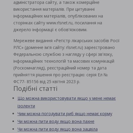
адміністратора сайту, а також комерційне
використання матеріалів. При цитуванні
інформаційних матеріалів, опублікованих на
сторінках сайту www.rlsnet.ru, посилання на
джерело інформації є обов'язковим.
Мережеве видання «Регістр лікарських засобів Росії
РЛС» (доменне ім'я сайту: rlsnet.ru) зареєстровано
Федеральною службою з нагляду у сфері зв'язку,
інформаційних технологій та масових комунікацій
(Роскомнагляд), реєстраційний номер та дата
прийняття рішення про реєстрацію: серія Ел №
ФС77- 85156 від 25 квітня 2023 р.
Подібні статті
Що можна використовувати якщо у мене немає
ізоленти
Чим можна погодувати риб якщо немає корму
Чи можна пити воду якщо вона пахне
Чи можна пити воду якщо вона зацвіла