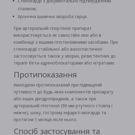
Стенокардії з документально підтвердженим
спазмом;
Хронічна ішемічна хвороба серця.
При артеріальній гіпертензії препарат
використовується як самостійні ліки або в
комбінації з іншими гіпотензивними засобами. При
стенокардії стабільної або вазоспастичної
застосовується також у хворих, резистентних до
терапії бета-адреноблокаторами або нітратами.
Протипоказання
Амлодипін протипоказаний при підвищеній
чутливості до будь-яких компонентів препарату
або інших дигідропіридинів, а також при
артеріальній гіпотензії (90 мм ртутного стовпа і
нижче), шоку, гострому інфаркті міокарда та
протягом 1 місяця після нього.
Спосіб застосування та