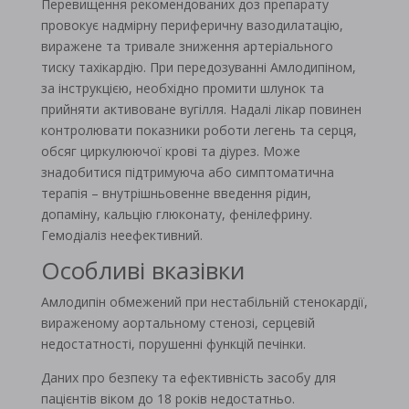
Перевищення рекомендованих доз препарату
провокує надмірну периферичну вазодилатацію,
виражене та тривале зниження артеріального
тиску тахікардію. При передозуванні Амлодипіном,
за інструкцією, необхідно промити шлунок та
прийняти активоване вугілля. Надалі лікар повинен
контролювати показники роботи легень та серця,
обсяг циркулюючої крові та діурез. Може
знадобитися підтримуюча або симптоматична
терапія – внутрішньовенне введення рідин,
допаміну, кальцію глюконату, фенілефрину.
Гемодіаліз неефективний.
Особливі вказівки
Амлодипін обмежений при нестабільній стенокардії,
вираженому аортальному стенозі, серцевій
недостатності, порушенні функцій печінки.
Даних про безпеку та ефективність засобу для
пацієнтів віком до 18 років недостатньо.