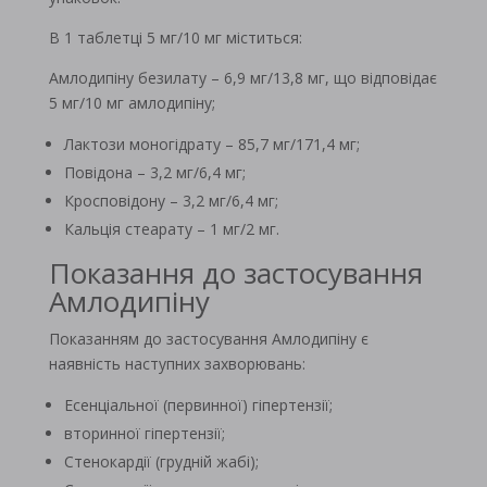
В 1 таблетці 5 мг/10 мг міститься:
Амлодипіну безилату – 6,9 мг/13,8 мг, що відповідає
5 мг/10 мг амлодипіну;
Лактози моногідрату – 85,7 мг/171,4 мг;
Повідона – 3,2 мг/6,4 мг;
Кросповідону – 3,2 мг/6,4 мг;
Кальція стеарату – 1 мг/2 мг.
Показання до застосування
Амлодипіну
Показанням до застосування Амлодипіну є
наявність наступних захворювань:
Есенціальної (первинної) гіпертензії;
вторинної гіпертензії;
Стенокардії (грудній жабі);