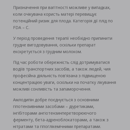
Призначення при вагітності можливе у випадках,
коли очікувана користь матері перевищує
потенційний ризик для плода. Категорія дії плід по
FDA – C.
У період проведення терапії необхідно припинити
грудне вигодовування, оскільки препарат
екскретується з грудним молоком.
Під час роботи обережність слід дотримуватися
водіїв транспортних засобів, а також людей, чия
професійна діяльність пов'язана з підвищеною
концентрацією уваги, оскільки на початку лікування
можливі сонливість та запаморочення.
Амлодипін добре поєднується з основними
гіпотензивними засобами – діуретиками,
інгібіторами ангіотензинперетворюючого
ферменту, бета-адреноблокаторами, а також з
нітратами та гіпоглікемічними препаратами.