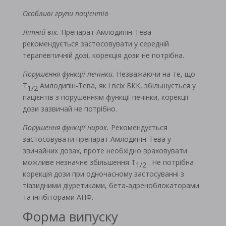
Особливі групи пацієнтів
Літній вік.
Препарат Амлодипін-Тева
рекомендується застосовувати у середній
терапевтичній дозі, корекція дози не потрібна.
Порушення функції печінки.
Незважаючи на те, що
T
Амлодипін-Тева, як і всіх БКК, збільшується у
1/2
пацієнтів з порушенням функції печінки, корекції
дози зазвичай не потрібно.
Порушення функції нирок.
Рекомендується
застосовувати препарат Амлодипін-Тева у
звичайних дозах, проте необхідно враховувати
можливе незначне збільшення T
. Не потрібна
1/2
корекція дози при одночасному застосуванні з
тіазидними діуретиками, бета-адреноблокаторами
та інгібіторами АПФ.
Форма випуску