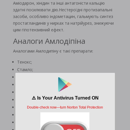
Аміодарон, хінідин та інші антагоністи кальцію
здатні посилювати дію.Нестероїдні протизапальні
засоби, особливо індометацин, гальмують синтез
простагландинів у нирках та натрійурез, знижуючи
цим гіпотензивний ефект.
Аналоги Амлодіпіна
Аналогами Амлодипіну є такі препарати:
Тенокс;
Стамло;
Омелар Кардіо;
Нормодипін;
Норваск;
Корді Кор;
Кармагіп;
Корваділ;
Калчек;
Кардилопін;