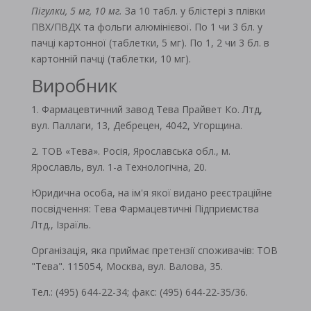
Пігулки, 5 мг, 10 мг.
За 10 табл. у блістері з плівки
ПВХ/ПВДХ та фольги алюмінієвої. По 1 чи 3 бл. у
пачці картонної (таблетки, 5 мг). По 1, 2 чи 3 бл. в
картонній пачці (таблетки, 10 мг).
Виробник
1. Фармацевтичний завод Тева Прайвет Ко. Лтд,
вул. Паллаги, 13, Дебрецен, 4042, Угорщина.
2. ТОВ «Тева». Росія, Ярославська обл., м.
Ярославль, вул. 1-а Технологічна, 20.
Юридична особа, на ім'я якої видано реєстраційне
посвідчення: Тева Фармацевтичні Підприємства
Лтд., Ізраїль.
Організація, яка приймає претензії споживачів: ТОВ
"Тева". 115054, Москва, вул. Валова, 35.
Тел.: (495) 644-22-34; факс: (495) 644-22-35/36.