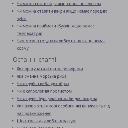
Чи можна пити воду якщо вона позеленіла
Чи можна ставити вініри якщо немає передніх
зубів
Чи можна приймати Ібуклін якщо немає
температури
Чим можна годувати рибку півня якщо немає
корму
Останні статті
Як порахувати літри за розмірами
Яка смачна морська риба
Чи отруйна риба-дикобраз
Чи є сапролегнія протистом
Чи отруйні бурі деревні жаби для людини
Як називаються нові особини які виникають під
час розмноження
Що є їжею для риб в акваріумі