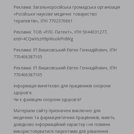
Реклама: Загальноросійська громадська організація
«Російське наукове медичне товариство
терапевтів», ІПН 7702370661
Реклама: ТОВ «РЛС-Патент», ІПН 5044031277,
erid=4CQwVszH9pWuokPrdWg
Реклама: ІП Вишковський Євген Геннадійович, ІПН
770406387105
Реклама: ІП Вишковський Євген Геннадійович, ІПН
770406387105
Інформація винятково для працівників охорони
здоров'я.
Чи є фахівцем охорони здоров'я?
Матеріали сайту призначені виключно для
медичних та фармацевтичних працівників, мають
довідково-інформаційний характер і не повинні
використовуватися пацієнтами для ухвалення