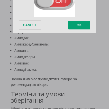
Віро-Амлодіпін;
Амлорус;
Амлотоп;
Амлонорм;
Акридипін;
Амлодак;
Амлокард-Сановель;
Амлонга;
Амлодіфарм;
Амловас;
Амлодігамма.
Заміна ліків має проводитися суворо за
рекомендацією лікаря.
Терміни та умови
зберігання
Зберігати в темному сухому місці, при температурі