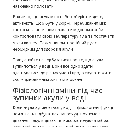
натхненно полювати.
Важливо, що акулам потрібно зберігати деяку
активність, щоб бути у формі. Перемикання між
спокоєм та активним плаванням допомагає їм
контролювати свою температуру тіла та постачати
м'язи киснем. Таким чином, постійний рух є
необхідним для здоров'я акули.
Тож давайте не турбуватися про те, що акули
зупиняються у воді. Вони все одно здатні
адаптуватися до різних умов і продовжувати жити
своїм дивовижним життям в океані.
Фізіологічні зміни під час
зупинки акули у воді
Коли акула зупиняється у воді, її фізіологічні функції
починають відбуватися напрочуд. Почнемо з
дихання – акули дихають, використовуючи зябра.
Зазвичай вони рухаються, щоб вода текла через