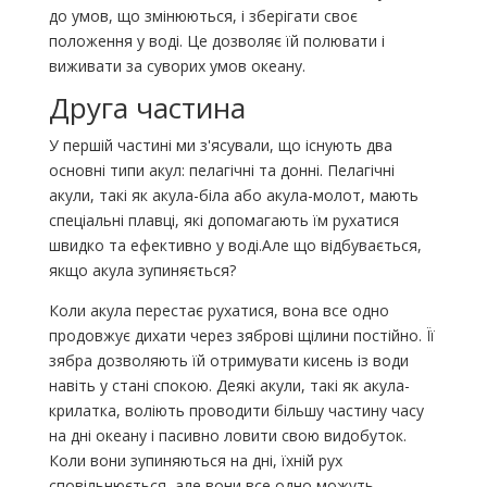
до умов, що змінюються, і зберігати своє
положення у воді. Це дозволяє їй полювати і
виживати за суворих умов океану.
Друга частина
У першій частині ми з'ясували, що існують два
основні типи акул: пелагічні та донні. Пелагічні
акули, такі як акула-біла або акула-молот, мають
спеціальні плавці, які допомагають їм рухатися
швидко та ефективно у воді.Але що відбувається,
якщо акула зупиняється?
Коли акула перестає рухатися, вона все одно
продовжує дихати через зяброві щілини постійно. Її
зябра дозволяють їй отримувати кисень із води
навіть у стані спокою. Деякі акули, такі як акула-
крилатка, воліють проводити більшу частину часу
на дні океану і пасивно ловити свою видобуток.
Коли вони зупиняються на дні, їхній рух
сповільнюється, але вони все одно можуть