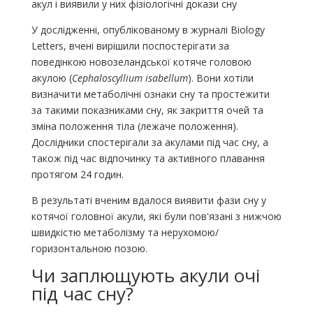
акул і виявили у них фізіологічні докази сну
У дослідженні, опублікованому в журналі Biology
Letters, вчені вирішили поспостерігати за
поведінкою новозеландської котяче головою
акулою (
Cephaloscyllium isabellum
). Вони хотіли
визначити метаболічні ознаки сну та простежити
за такими показниками сну, як закриття очей та
зміна положення тіла (лежаче положення).
Дослідники спостерігали за акулами під час сну, а
також під час відпочинку та активного плавання
протягом 24 годин.
В результаті вченим вдалося виявити фази сну у
котячої головної акули, які були пов'язані з нижчою
швидкістю метаболізму та нерухомою/
горизонтальною позою.
Чи заплющують акули очі
під час сну?