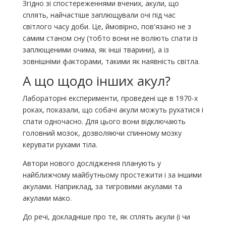
Згідно зі спостереженнями вчених, акули, що
сплять, найчастіше заплющували очі під час
світлого часу доби. Це, ймовірно, пов'язано не з
самим станом сну (тобто вони не воліють спати із
заплющеними очима, як інші тварини), а із
зовнішніми факторами, такими як наявність світла.
А що щодо інших акул?
Лабораторні експерименти, проведені ще в 1970-х
роках, показали, що собачі акули можуть рухатися і
спати одночасно. Для цього вони відключають
головний мозок, дозволяючи спинному мозку
керувати рухами тіла.
Автори нового дослідження планують у
найближчому майбутньому простежити і за іншими
акулами. Наприклад, за тигровими акулами та
акулами мако.
До речі, докладніше про те, як сплять акули (і чи