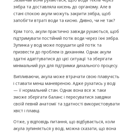
зябра та доставляла кисень до організму. Але в
стані спокою акули можуть закрити зябра, щоб
запобігти втраті води та кисню. Дивно, чи не так?
Крім того, акули практично завжди рухаються, щоб
підтримувати постійний потік води через їхні зябра.
Зупинка у воді може порушити цей потік та
призвести до проблем із диханням. Однак акули
здатні адаптуватися до цієї ситуації та зберігати
мінімальний рух для підтримки дихального процесу.
Випливаючи, акула може втрачати свою плавучість
і ставати менш маневреною. Адже рухатись у воді
— її нормальний стан. Однак вона все ж таки
зможе зберігати баланс і пересуватися завдяки
своїй певній анатомії та здатності використовувати
хвіст і плавці.
Отже, у відповідь питання, що відбувається, коли
акула зупиняється у воді, можна сказати, що вона