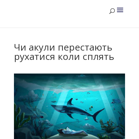
Чи акули перестають
рухатися коли сплять