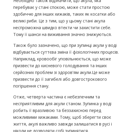
Необхідно також відзначити, що акула, яка
перебуває у стані спокою, може стати простою
здобиччю для інших хижаків, таких як косатки або
великі риби. Це з тим, що у цьому стані акула
неспроможна швидко втекти чи захистити себе.
Тому її шанси на виживання значно знижуються.
Також було зазначено, що при зупинці акули у воді
відбувається суттєва зміна її фізіологічних процесів.
Наприклад, кровообіг уповільнюється, що може
призвести до кисневого голодування та інших
серйозних проблем зі здоров'ям акули.Це може
призвести до її загибелі або довгострокового
погіршення стану.
Отже, четверта частина є небезпечним та
несприятливим для акули станом. Зупинка у воді
робить її вразливою та беззахисною перед
можливими хижаками. Тому, щоб зберегти своє
життя, акулі важливо завжди залишатися в русі і
ніколи не дозволяти собі зупинятися.