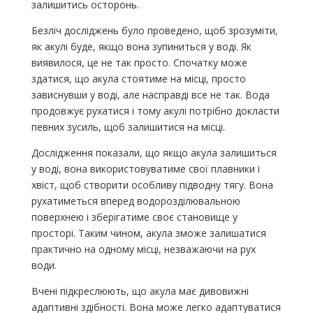
залишитись осторонь.
Безліч досліджень було проведено, щоб зрозуміти,
як акулі буде, якщо вона зупиниться у воді. Як
виявилося, це не так просто. Спочатку може
здатися, що акула стоятиме на місці, просто
зависнувши у воді, але насправді все не так. Вода
продовжує рухатися і тому акулі потрібно докласти
певних зусиль, щоб залишитися на місці.
Дослідження показали, що якщо акула залишиться
у воді, вона використовуватиме свої плавники і
хвіст, щоб створити особливу підводну тягу. Вона
рухатиметься вперед водорозділювальною
поверхнею і зберігатиме своє становище у
просторі. Таким чином, акула зможе залишатися
практично на одному місці, незважаючи на рух
води.
Вчені підкреслюють, що акула має дивовижні
адаптивні здібності. Вона може легко адаптуватися