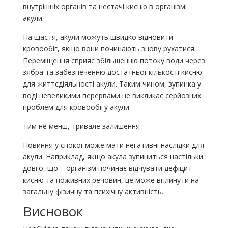
внутрішніх органів та нестачі кисню в організмі
акули.
На щастя, акули можуть швидко відновити
кровообіг, якщо вони починають знову рухатися.
Переміщення сприяє збільшенню потоку води через
зябра та забезпеченню достатньої кількості кисню
для життєдіяльності акули. Таким чином, зупинка у
воді невеликими перервами не викликає серйозних
проблем для кровообігу акули.
Тим не менш, тривале залишення
Новиння у спокої може мати негативні наслідки для
акули. Наприклад, якщо акула зупиниться настільки
довго, що її організм починає відчувати дефіцит
кисню та поживних речовин, це може вплинути на її
загальну фізичну та психічну активність.
Висновок