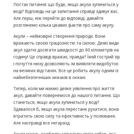
Постає питання: що буде, якщо акула зупиниться у
воді? Відповідь на це запитання справді здивує вас.
Але перш, ніж перейти до відповіді, давайте
розглянемо кілька цікавих фактів про саму акулу.
Акули – неймовірні створення природи. Вони
вражають своєю граціозністю та силою. Деякі види
акул здатні досягати швидкості до 60 кілометрів на
годину! Це справді вражає, правда? Їхній гострий зір
і почуття нюху дозволяють їм виявляти видобуток
на великих відстанях. Все це робить акулу одним із
найнебезпечніших хижаків в океані.
Тепер, коли ми маємо деяке уявлення про життя
акул, давайте повернемося до нашого питання. Що
станеться, якщо акула зупиниться у воді?
Здавалося б, якщо акула перестане рухатися, вона
втратить свою силу та ефективність у полюванні.
Але насправді все негаразд.
Акули мають особливу структуру своїх зябер, яка