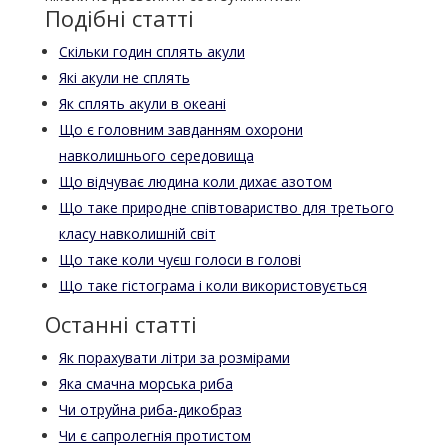
Подібні статті
Скільки годин сплять акули
Які акули не сплять
Як сплять акули в океані
Що є головним завданням охорони
навколишнього середовища
Що відчуває людина коли дихає азотом
Що таке природне співтовариство для третього
класу навколишній світ
Що таке коли чуєш голоси в голові
Що таке гістограма і коли використовується
Останні статті
Як порахувати літри за розмірами
Яка смачна морська риба
Чи отруйна риба-дикобраз
Чи є сапролегнія протистом