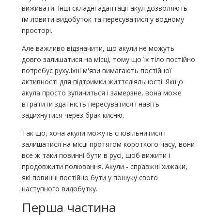
виживати. Інші складні адаптації акул дозволяють
їм ловити видобуток та пересуватися у водному
просторі.
Але важливо відзначити, що акули не можуть
довго залишатися на місці, тому що їх тіло постійно
потребує руху.Їхні м'язи вимагають постійної
активності для підтримки життєдіяльності. Якщо
акула просто зупиниться і замерзне, вона може
втратити здатність пересуватися і навіть
задихнутися через брак кисню.
Так що, хоча акули можуть сповільнитися і
залишатися на місці протягом короткого часу, вони
все ж таки повинні бути в русі, щоб вижити і
продовжити полювання. Акули - справжні хижаки,
які повинні постійно бути у пошуку свого
наступного видобутку.
Перша частина