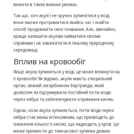
вижити в таких важких умовах.
Так що, хоч акулі і не зручно зупинятися у воді,
вона зможе протриматися якийсь час і знайти
спосіб продовжити своє плавання. Але, звичайно,
краще залишити акулам займатися своїми
справами і не заважати їм в їхньому природному
середовищі.
Вплив на кровообіг
Якщо акула зупиниться у воді, це може вплинути на
її кровообіг.Як відомо, акули мають спеціальний
орган, званий загарбником Бертранда, який
дозволяє їм підтримувати постійний потік води
через зябра та забезпечувати отримання кисню.
Однак, коли акула зупиняється, потік води через
зябра стає менш інтенсивним, що призводить до
зниження кількості кисню, що надходить у кров. Це
може призвести до тимчасової зупинки деяких