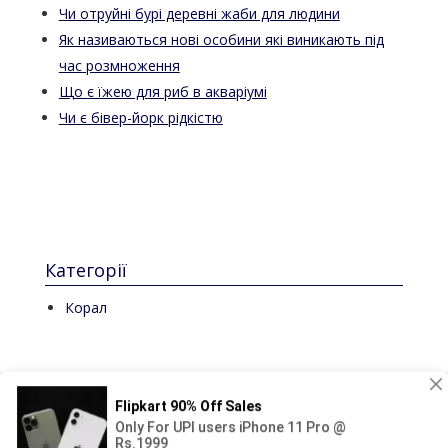
Чи отруйні бурі деревні жаби для людини
Як називаються нові особини які виникають під
час розмноження
Що є їжею для риб в акваріумі
Чи є бівер-йорк рідкістю
Категорії
Корал