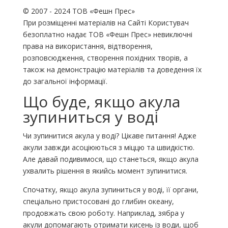
© 2007 - 2024 ТОВ «Фешн Прес»
При розміщенні матеріалів на Сайті Користувач
безоплатно надає ТОВ «Фешн Прес» невиключні
права на використання, відтворення,
розповсюдження, створення похідних творів, а
також на демонстрацію матеріалів та доведення їх
до загальної інформації.
Що буде, якщо акула
зупиниться у воді
Чи зупинитися акула у воді? Цікаве питання! Адже
акули завжди асоціюються з міццю та швидкістю.
Але давай подивимося, що станеться, якщо акула
ухвалить рішення в якийсь момент зупинитися.
Спочатку, якщо акула зупиниться у воді, її органи,
спеціально пристосовані до глибин океану,
продовжать свою роботу. Наприклад, зябра у
акули допомагають отримати кисень із води, щоб