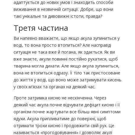
адаптується до нових умов і знаходить способи
виживання в незвичній ситуації. Добре, що вони
такі унікальні та дивовижні істоти, правда?
Третя частина
Ви напевно вважаєте, що якщо акула зупиниться у
воді, то вона просто втопиться? Але насправді
ситуація не така вже й погана, як здається. Як ви
вже знаєте, акули повинні постійно рухатися, щоб
тварина могла дихати. Але якщо акула зупиниться,
вона не втопиться одразу. Її тіло так пристосоване
до життя у воді, що воно може затримувати кисень
у своїх м'язах та органах на деякий час.
Проте затримка кисню не нескінченна. Через
деякий час акула почне відчувати дефіцит кисню і її
організм почне жартувати все більш явні симптоми
ядухи. Акула припливатиме до поверхні, щоб
отримати трохи кисню і продовжити свій рух. Це
називається «прогодовування» і дозволяє акулі