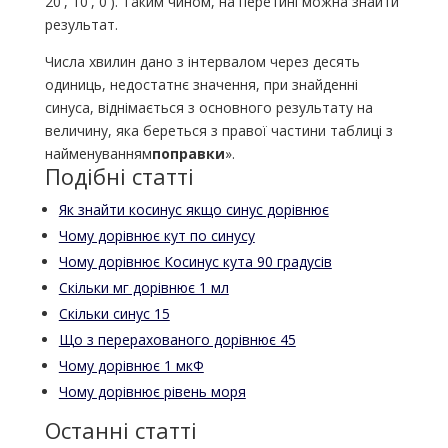
20', 10', 0'). Таким чином, на перетині можна знайти
результат.
Числа хвилин дано з інтервалом через десять
одиниць, недостатнє значення, при знайденні
синуса, віднімається з основного результату на
величину, яка береться з правої частини таблиці з
найменуванням
поправки
».
Подібні статті
Як знайти косинус якщо синус дорівнює
Чому дорівнює кут по синусу
Чому дорівнює Косинус кута 90 градусів
Скільки мг дорівнює 1 мл
Скільки синус 15
Що з перерахованого дорівнює 45
Чому дорівнює 1 мкФ
Чому дорівнює рівень моря
Останні статті