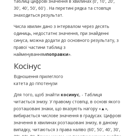
таблиці цифрові значення в хвилинах (0', 10', 20',
30', 40', 50', 60') . На перетині рядка та стовпця
знаходиться результат.
Числа хвилин дано з інтервалом через десять
одиниць, недостатнє значення, при знайденні
синуса, можна додати до основного результату, з
правої частини таблиці з
найменуванням
поправки
».
Косінус
Відношення прилеглого
катета до гіпотенузи
Для того, щоб знайти
косинус
, - Таблиця
читається знизу. У правому стовпці, в основі якого
розташовані знаки, що вказують нагору «▲»,
вибирається числове значення в градусах. Цифрові
значення в хвилинах розташовані знизу, в даному
випадку, читаються з права наліво (60', 50', 40', 30',