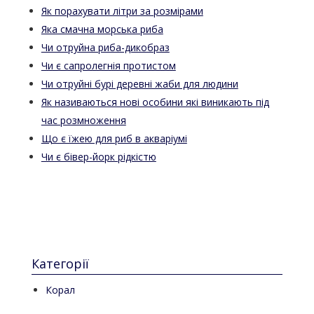
Як порахувати літри за розмірами
Яка смачна морська риба
Чи отруйна риба-дикобраз
Чи є сапролегнія протистом
Чи отруйні бурі деревні жаби для людини
Як називаються нові особини які виникають під
час розмноження
Що є їжею для риб в акваріумі
Чи є бівер-йорк рідкістю
Категорії
Корал