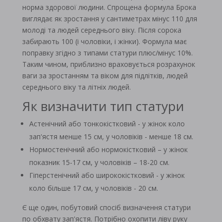
норма здорової людини. Спрощена формула Брока
виглядає як зростання у сантиметрах мінус 110 для
молоді та людей середнього віку. Після сорока
забирають 100 (і чоловіки, і жінки). Формула має
поправку згідно з типами статури плюс/мінус 10%.
Таким чином, приблизно враховується розрахунок
ваги за зростанням та віком для підлітків, людей
середнього віку та літніх людей.
Як визначити тип статури
Астенічний або тонкокістковий - у жінок коло
зап'ястя менше 15 см, у чоловіків - менше 18 см.
Нормостенічний або нормокістковий – у жінок
показник 15-17 см, у чоловіків – 18-20 см.
Гіперстенічний або ширококістковий - у жінок
коло більше 17 см, у чоловіків - 20 см.
Є ще один, побутовий спосіб визначення статури
по обхвату зап'ястя. Потрібно охопити ліву руку