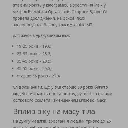
(m) вимірюють у кілограмах, а зростання (h) – у
метрах.Всесвітня Організація Охорони Здоров'я
провела дослідження, на основі яких
запропонувала базову класифікацію ІМТ:
для жінок з урахуванням віку:
19-25 років - 19,6;
25-35 років - 23,3;
35-45 років - 23,5;
45-55 років - 25,3;
старше 55 років - 27,4.
Слід зазначити, що у віці старше 60 років багато
людей починають поступово худнути. Це з станом
кісткового скелета і зменшенням м'язової маси.
Вплив віку на масу тіла
На думку медиків, зростання людини триває до 25
років. У цей час метаболізм організму дуже