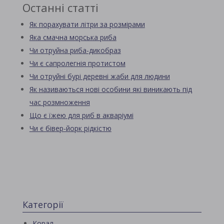
Останні статті
Як порахувати літри за розмірами
Яка смачна морська риба
Чи отруйна риба-дикобраз
Чи є сапролегнія протистом
Чи отруйні бурі деревні жаби для людини
Як називаються нові особини які виникають під
час розмноження
Що є їжею для риб в акваріумі
Чи є бівер-йорк рідкістю
Категорії
Корал