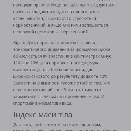
пальцями правою. Якщо пальці вільно з'єднуються і
навіть накладаються один на одного, у вас
астенічний тип, якщо просто стуляються –
нормостенічний, а якщо між ними залишається
невеликий проміжок – гіперстенічний.
Відповідно, норма ваги дорослої людини
тонкокісткового додавання за формулою Брока
обчислюється як зростання в сантиметрах мінус
110 і ще 10%, для нормокостного формула
використовується без коригування, для
ширококісткового до результату додають 10%.
Зважати на відмінності також потрібно тим, хто
веде малоактивний спосіб життя, і тим, хто
займається фітнесом і має розвинені м'язи. У
спортсменів нормативи вищі.
Індекс маси тіла
Для того, щоб стежити за своїм здоров'ям,