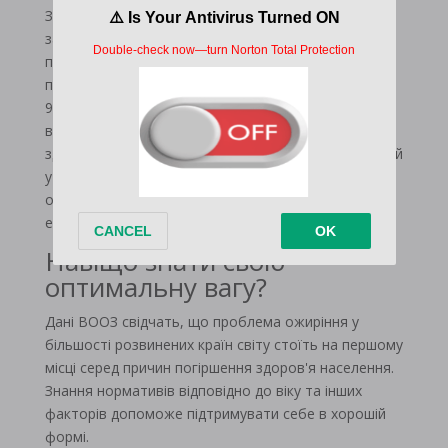
Зайва вага – вкрай небезпечний фактор, що
загрожує здоров'ю людини. Медична статистика
показує, що лише 10% захворювань у людини
пояснюються генетичними факторами, а решта
90% викликані неправильним способом життя та
впливом довкілля. Щоб підтримувати своє
здоров'я, необхідно не лише контролювати ІМТ, а й
у разі набору зайвого жиру пройти комплексне
обстеження, щоб зупинити проблему на ранньому
етапі.
Навіщо знати свою
оптимальну вагу?
Дані ВООЗ свідчать, що проблема ожиріння у
більшості розвинених країн світу стоїть на першому
місці серед причин погіршення здоров'я населення.
Знання нормативів відповідно до віку та інших
факторів допоможе підтримувати себе в хорошій
формі.