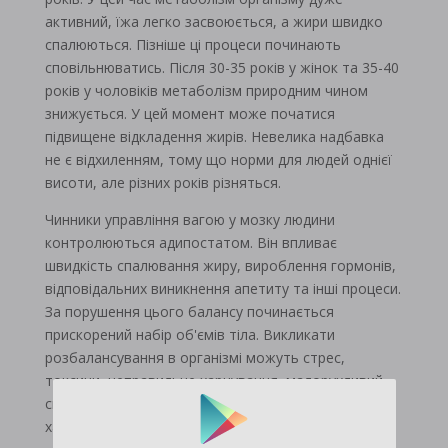
активний, їжа легко засвоюється, а жири швидко
спалюються. Пізніше ці процеси починають
сповільнюватись. Після 30-35 років у жінок та 35-40
років у чоловіків метаболізм природним чином
знижується. У цей момент може початися
підвищене відкладення жирів. Невелика надбавка
не є відхиленням, тому що норми для людей однієї
висоти, але різних років різняться.
Чинники управління вагою у мозку людини
контролюються адипостатом. Він впливає
швидкість спалювання жиру, вироблення гормонів,
відповідальних виникнення апетиту та інші процеси.
За порушення цього балансу починається
прискорений набір об'ємів тіла. Викликати
розбалансування в організмі можуть стрес,
токсини, неправильне харчування, малорухливий
спосіб життя та різні порушення ендокринного
характеру.