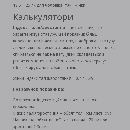
18.5 – 25 як для чоловіка, так і жінки
Калькулятори
Індекс талія/зростання
– це показник, що
характеризує статуру. Цей показник більш
коректно, ніж індекс маси тіла, відображає статуру
людей, які професійно займаються спортом. індекс
спирається не так на вагу (який складається з
різних компонентів і обов'язково характеризує
обсяг жиру), але в обхват талії.
Жінки: індекс талія/зростання = 0,42-0,49.
Розрахунок показника:
Розрахунок індексу здійснюється за такою
формулою:
Індекс талія/зростання = обсяг талії (см)/ріст (см)
Наприклад, обсяг вашої талії складає 70 см при
зростанні 175 см.