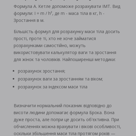
Формула А. Кетле допоможе розрахувати ІМТ. Вид
формули: I = m / h², де m - маса тіла в кг, h -
Зростання в м.
Більшість формул для розрахунку маси тіла досить
прості, проте ті, хто не хоче займатися
розрахунками самостійно, можуть
використовувати калькулятор ваги та зростання
для жінок та чоловіків. Найпоширеніші методики:
розрахунок зростання;
розрахунок ваги за зростанням та віком;
розрахунок за індексом маси тіла
Визначити нормальний показник відповідно до
висоти людини допомагає формула Брока. Вона
дуже проста, але попри це досить об'єктивна. При
обчисленнях можна врахувати і вікові особливості,
оскільки збільшення маси тіла протягом років —