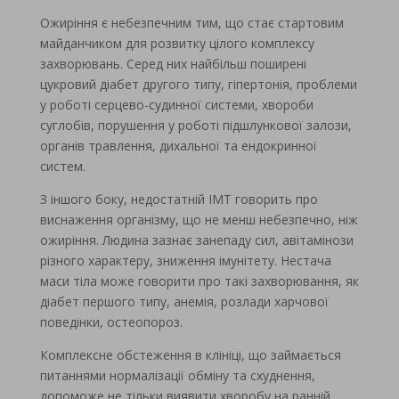
Ожиріння є небезпечним тим, що стає стартовим
майданчиком для розвитку цілого комплексу
захворювань. Серед них найбільш поширені
цукровий діабет другого типу, гіпертонія, проблеми
у роботі серцево-судинної системи, хвороби
суглобів, порушення у роботі підшлункової залози,
органів травлення, дихальної та ендокринної
систем.
З іншого боку, недостатній ІМТ говорить про
виснаження організму, що не менш небезпечно, ніж
ожиріння. Людина зазнає занепаду сил, авітамінози
різного характеру, зниження імунітету. Нестача
маси тіла може говорити про такі захворювання, як
діабет першого типу, анемія, розлади харчової
поведінки, остеопороз.
Комплексне обстеження в клініці, що займається
питаннями нормалізації обміну та схуднення,
допоможе не тільки виявити хворобу на ранній