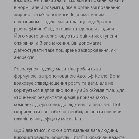
важливо не тільки знати, скільки ви повинні важити
в нормі, але й розуміти, яке в організмі поєднання
жирової та м'язової маси. Інформативним
показником є ​​індекс маси тіла, що відображає
рівень фізичної підготовки та здоров'я людини.
Його часто використовують з оцінки як ступеня
ожиріння, а й виснаження. Він допомагає
діагностувати таке поширене захворювання, як
анорексія.
Розрахунок індексу маси тіла роблять за
формулою, запропонованою Адольф Кетле. Вона
враховує співвідношення росту та ваги, але не
коригується відповідно до віку або об'ємів тіла. Для
уточнення результатів фахівці призначають
комплекс додаткових досліджень та аналізів. Щоб
скоригувати свої обсяги, необхідно знати причини
ожиріння чи дефіциту маси тіла.
Щоб дізнатися, якою є оптимальна вага людини,
використовують формулу I=m/h². Скільки ви важите