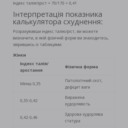
Індекс талія/зріст = 70/170 = 0,41
Інтерпретація показника
калькулятора схуднення:
Розрахувавши індекс талію/ріст, ви можете
визначити, в якій фізичній формі ви знаходитесь,
звірившись із таблицями:
Жінки
Індекс талія/
Фізична форма
зростання
Патологічний скот,
Менш 0,35
дефіцит ваги
Виражена
0,35-0,42
худорлявість
Здорова худорлява
0,42-0,46
статура