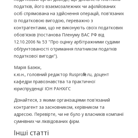
податків, його взаємозалежних чи афілійованих
осіб спрямована на здійснення операцій, пов'язаних
із податковою вигодою, переважно з
контрагентами, що не виконують своїх податкових
обов'язків (постанова Пленуму ВАС РФ від
12.10.2006 № 53 "Про оцінку арбітражними судами
обґрунтованості отримання платником податків
податкової вигоди").
Марія Базюк,
к.ю.н., головний редактор Rusprofile.ru, доцент
кафедри правознавства та практичної
юриспруденції ІОН РАНХіГС
Дізнайтеся, з якими організаціями пов'язаний
контрагент за засновником, керівником та
адресою. Перевірте, чи не було у власників компанії
сумнівних чи ліквідованих фірм.
Інші статті