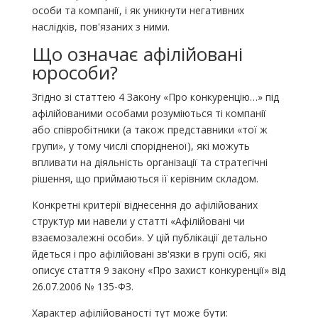
особи та компанії, і як уникнути негативних
наслідків, пов'язаних з ними.
Що означає афілійовані
юрособи?
Згідно зі статтею 4 Закону «Про конкуренцію…» під
афілійованими особами розуміються ті компанії
або співробітники (а також представники «тої ж
групи», у тому числі спорідненої), які можуть
впливати на діяльність організації та стратегічні
рішення, що приймаються її керівним складом.
Конкретні критерії віднесення до афілійованих
структур ми навели у статті «Афілійовані чи
взаємозалежні особи». У цій публікації детально
йдеться і про афілійовані зв'язки в групі осіб, які
описує стаття 9 закону «Про захист конкуренції» від
26.07.2006 № 135-ФЗ.
Характер афілійованості тут може бути: