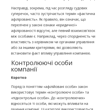
Насправді, зокрема, під час розгляду судових
суперечок, часто зустрічається термін «фактична
афілірованість». Як правило, він означає, що
перелічені у законі ознаки «юридичної»
афілірованості відсутні, але певний взаємозв'язок
між особами є. Наприклад, через спорідненість чи
властивість з керівником чи органами управління
або за іншими критеріями, які дозволяють
встановити факт впливу управління компанією.
Контролюючі особи
компанії
Коротко
Поряд із поняттям «афілійовані особи» закон
використовує термін «контролюючі особи» та
«підконтрольні особи». До «контролюючих»
відносяться ті особи, які можуть впливати на
рішення компанії. Ці категорії використовуються