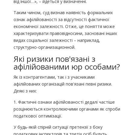
від іншої…», – йдеться у визначенні.
Таким чином, суд визнав наявність формальних
ознак афілійованості за відсутності фактичної
економічної залежності. Отже, це поняття може
характеризувати правовідносини, засновані інших
видах соціальної залежності – наприклад,
структурно-организационной.
Які ризики пов'язані з
афілійованими юр особами?
Як із контрагентами, так і з учасниками
афілійованих організацій пов'язані певні ризики.
Деякі з них:
1. Фактичні ознаки афілійованості дедалі частіше
розцінюються контролюючими органами як спроби
податкової оптимізації.
У будь-якій спірній ситуації претензії з боку
податкових інспекторів та третіх осіб будуть