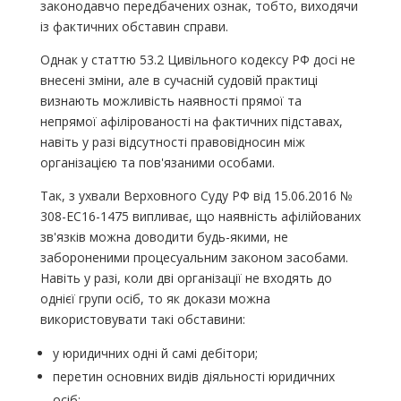
законодавчо передбачених ознак, тобто, виходячи
із фактичних обставин справи.
Однак у статтю 53.2 Цивільного кодексу РФ досі не
внесені зміни, але в сучасній судовій практиці
визнають можливість наявності прямої та
непрямої афілірованості на фактичних підставах,
навіть у разі відсутності правовідносин між
організацією та пов'язаними особами.
Так, з ухвали Верховного Суду РФ від 15.06.2016 №
308-ЕС16-1475 випливає, що наявність афілійованих
зв'язків можна доводити будь-якими, не
забороненими процесуальним законом засобами.
Навіть у разі, коли дві організації не входять до
однієї групи осіб, то як докази можна
використовувати такі обставини:
у юридичних одні й самі дебітори;
перетин основних видів діяльності юридичних
осіб;