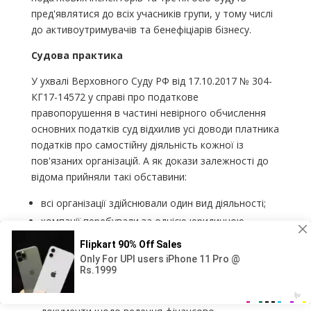
пред'являтися до всіх учасників групи, у тому числі
до активоутримувачів та бенефіціарів бізнесу.
Судова практика
У ухвалі Верховного Суду РФ від 17.10.2017 № 304-
КГ17-14572 у справі про податкове
правопорушення в частині невірного обчислення
основних податків суд відхилив усі доводи платника
податків про самостійну діяльність кожної із
пов'язаних організацій. А як докази залежності до
відома прийняли такі обставини:
всі організації здійснювали один вид діяльності;
компанії перебували за однією юридичною
адресою, а своєї діяльності використовували одні
й самі приміщення, матеріально-технічну базу і
кадровий персонал;
спільно зберігали бухгалтерські документи та