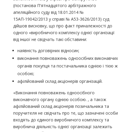
(постанова П'ятнадцятого арбітражного
апеляційного суду від 18.01.2014 №
15АП-19042/2013 у справі № А53-3626/2013) суд
дійшов висновку, що про факт приналежності до
одного «виробничого комплексу однієї організації
від іншої не свідчать такі обставини:
наявність договірних відносин;
виконання повноважень одноосібних виконавчих
органів покупця та постачальника однією і тією ж
особою;
афілійований склад акціонерів організацій.
«Виконання повноважень одноосібного
виконавчого органу однією особою. , а також
афілійований склад акціонерів позичальника та
поручителя не свідчать про те, що зазначені особи
входять до єдиного виробничого комплексу та
виробнича діяльність однієї організації залежить