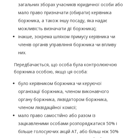
загальних зборах учасників юридичної особи або
мало право призначати (обирати) керівника
боржника, а також іншу посаду, яка надає
можливість визначати дії боржника);
інакше, зокрема шляхом примусу керівника чи
членів органів управління боржника чи впливу
них.
Передбачається, що особа була контролюючою
боржника особою, якщо ця особа:
було керівником боржника чи керуючої
організації боржника, членом виконавчого
органу боржника, ліквідатором боржника,
членом ліквідаційної комісії;
мало право самостійно або разом із
зацікавленими особами розпоряджатися 50% і
більше голосуючих акцій АТ, або більш ніж 50%