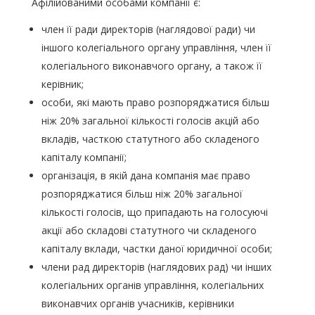
Афілійованими особами компанії є:
член її ради директорів (наглядової ради) чи
іншого колегіального органу управління, член її
колегіального виконавчого органу, а також її
керівник;
особи, які мають право розпоряджатися більш
ніж 20% загальної кількості голосів акцій або
вкладів, часткою статутного або складеного
капіталу компанії;
організація, в якій дана компанія має право
розпоряджатися більш ніж 20% загальної
кількості голосів, що припадають на голосуючі
акції або складові статутного чи складеного
капіталу вклади, частки даної юридичної особи;
члени рад директорів (наглядових рад) чи інших
колегіальних органів управління, колегіальних
виконавчих органів учасників, керівники