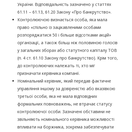
України. Відповідальність зазначено у статтях
61.11 – 61.13, 61.20 Закону «Про банкрутство».
Контролюючою визнається особа, яка мала
право «спільно із зацікавленими особами
розпоряджатися 50 і більше відсотками акцій»
організації, а також більш ніж половиною голосів
у загальних зборах або статутного капіталу ТОВ
(п. 4 ст. 61.10 Закону про банкрутство). Крім того,
до контролюючих належать ті, хто міг
призначати керівника компанії.
Номінальний керівник, який передав фактичне
управління іншому за довіреністю або вказівкою
третьої особи, яка не мала відповідних
формальних повноважень, не втрачає статусу
контролюючої особи. Зазначені обставини не
звільняють номінального керівника можливості
впливати на боржника, зокрема забезпечувати