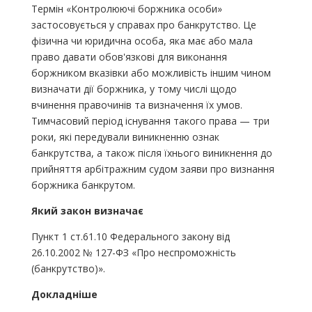
Термін «Контролюючі боржника особи»
застосовується у справах про банкрутство. Це
фізична чи юридична особа, яка має або мала
право давати обов'язкові для виконання
боржником вказівки або можливість іншим чином
визначати дії боржника, у тому числі щодо
вчинення правочинів та визначення їх умов.
Тимчасовий період існування такого права — три
роки, які передували виникненню ознак
банкрутства, а також після їхнього виникнення до
прийняття арбітражним судом заяви про визнання
боржника банкрутом.
Який закон визначає
Пункт 1 ст.61.10 Федерального закону від
26.10.2002 № 127-ФЗ «Про неспроможність
(банкрутство)».
Докладніше