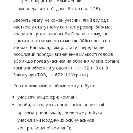
"Про товариства з обмеженою
відповідальністю", далі - Закон про ТОВ).
Зверніть увагу: не кожен учасник, який володіє
часткою у статутному капіталі у розмірі 50% має
права контролюючої особи.Справа в тому, що
фактично він може мати менше 50% голосів на
зборах. Наприклад, якщо статут передбачає
особливий порядок визначення кількості голосів
або якщо права учасника на обрання членів органів
компанії обмежені угодою (п. 1 ст. 32, п. 3 ст. 8
Закону про ТОВ, ст. 67.2 ЦК України).
Контролюючими особами можуть бути:
учасники (акціонери) компанії;
особи, які керують організацією через інші
організації (наприклад, вони можуть бути
учасниками юридичних осіб-учасників
контрольованої компанії);