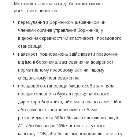
Можливість визначати дії боржника може
досягатися чинністю:
перебування з боржником (керівником чи
членами органів управління боржника) у
відносинах кревності чи властивості, посадового
становища;
наявності повноважень здійснювати правочини
від імені боржника, заснованих на довіреності,
нормативному правовому акті чи іншому
спеціальному повноваження;
посадового становища (якщо особа заміняла
посади головного бухгалтера, фінансового
директора боржника, або мала право самостійно
або спільно з зацікавленими особами
розпоряджатися 50% і більше голосуючих акцій
АТ, або більш ніж 50% часток статутного
капіталу ТОВ, або більш ніж половиною голосів у