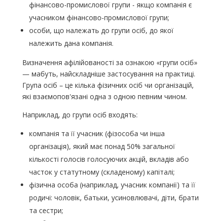
фінансово-промислової групи - якщо компанія є
учасником фінансово-промислової групи;
особи, що належать до групи осіб, до якої
належить дана компанія.
Визначення афілійованості за ознакою «групи осіб»
— мабуть, найскладніше застосування на практиці.
Група осіб – це кілька фізичних осіб чи організацій,
які взаємопов'язані одна з одною певним чином.
Наприклад, до групи осіб входять:
компанія та її учасник (фізособа чи інша
організація), який має понад 50% загальної
кількості голосів голосуючих акцій, вкладів або
часток у статутному (складеному) капіталі;
фізична особа (наприклад, учасник компанії) та її
родичі: чоловік, батьки, усиновлювачі, діти, брати
та сестри;