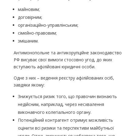
майновим;
договірним;
організаційно-управлінським;
сімейно-правовим;
змішаним.
Антимонопольне та антикорупційне законодавство
РФ висуває свої вимоги стосовно угод, до яких
вступають афілійовані юридичні особи.
Одне з них – ведення реєстру афілійованих осіб,
завдяки якому:
Знижується ризик того, що правочин визнають
недійсним, наприклад, через несхвалення
виконавчого колегіального органу.
Потенційний контрагент отримує можливість
оцінити всі ризики та перспективи майбутньої
угоди. Отже, зменшується небезпека того, що