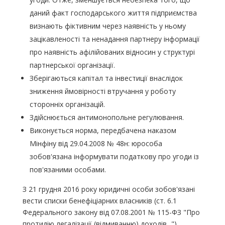
даний факт господарського життя підприємства
визнають фіктивним через наявність у ньому
зацікавленості та ненадання партнеру інформації
про наявність афілійованих відносин у структурі
партнерської організації.
Зберігаються капітал та інвестиції внаслідок
зниження ймовірності втручання у роботу
сторонніх організацій.
Здійснюється антимонопольне регулювання.
Виконується норма, передбачена наказом
Мінфіну від 29.04.2008 № 48н: юрособа
зобов'язана інформувати податкову про угоди із
пов'язаними особами.
З 21 грудня 2016 року юридичні особи зобов'язані
вести списки бенефіціарних власників (ст. 6.1
Федерального закону від 07.08.2001 № 115-ФЗ "Про
протидію легалізації (відмиванню) доходів...").