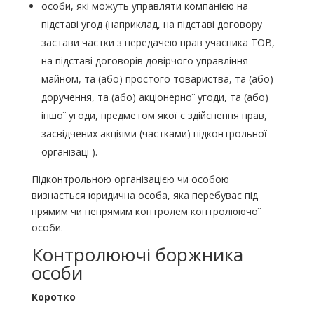
особи, які можуть управляти компанією на
підставі угод (наприклад, на підставі договору
застави частки з передачею прав учасника ТОВ,
на підставі договорів довірчого управління
майном, та (або) простого товариства, та (або)
доручення, та (або) акціонерної угоди, та (або)
іншої угоди, предметом якої є здійснення прав,
засвідчених акціями (частками) підконтрольної
організації).
Підконтрольною організацією чи особою
визнається юридична особа, яка перебуває під
прямим чи непрямим контролем контролюючої
особи.
Контролюючі боржника
особи
Коротко