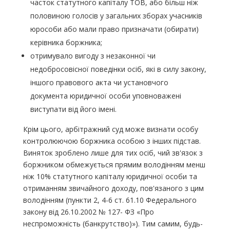
часток статутного капіталу ТОВ, або більш ніж
половиною голосів у загальних зборах учасників
юрособи або мали право призначати (обирати)
керівника боржника;
отримувало вигоду з незаконної чи
недобросовісної поведінки осіб, які в силу закону,
іншого правового акта чи установчого
документа юридичної особи уповноважені
виступати від його імені.
Крім цього, арбітражний суд може визнати особу
контролюючою боржника особою з інших підстав.
Виняток зроблено лише для тих осіб, чий зв'язок з
боржником обмежується прямим володінням менш
ніж 10% статутного капіталу юридичної особи та
отриманням звичайного доходу, пов'язаного з цим
володінням (пункти 2, 4-6 ст. 61.10 Федерального
закону від 26.10.2002 № 127- ФЗ «Про
неспроможність (банкрутство)»). Тим самим, будь-