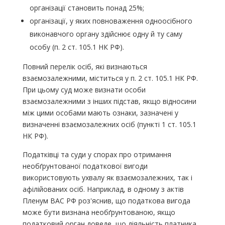
організації становить понад 25%;
організації, у яких повноваження одноосібного
виконавчого органу здійснює одну й ту саму
особу (п. 2 ст. 105.1 НК РФ).
Повний перелік осіб, які визнаються
взаємозалежними, міститься у п. 2 ст. 105.1 НК РФ.
При цьому суд може визнати особи
взаємозалежними з інших підстав, якщо відносини
між цими особами мають ознаки, зазначені у
визначенні взаємозалежних осіб (пункті 1 ст. 105.1
НК РФ).
Податківці та суди у спорах про отримання
необґрунтованої податкової вигоди
використовують ухвалу як взаємозалежних, так і
афілійованих осіб. Наприклад, в одному з актів
Пленум ВАС РФ роз'яснив, що податкова вигода
може бути визнана необґрунтованою, якщо
податковий орган доведе, що діяльність платника