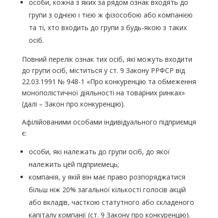
особи, кожна з яких за рядом ознак входять до
групи з однією і тією ж фізособою або компанією
та ті, хто входить до групи з будь-якою з таких
осіб.
Повний перелік ознак тих осіб, які можуть входити
до групи осіб, міститься у ст. 9 Закону РРФСР від
22.03.1991 № 948-1 «Про конкуренцію та обмеження
монополістичної діяльності на товарних ринках»
(далі – Закон про конкуренцію).
Афілійованими особами індивідуального підприємця
є:
особи, які належать до групи осіб, до якої
належить цей підприємець;
компанія, у якій він має право розпоряджатися
більш ніж 20% загальної кількості голосів акцій
або вкладів, часткою статутного або складеного
капіталу компанії (ст. 9 Закону про конкуренцію).