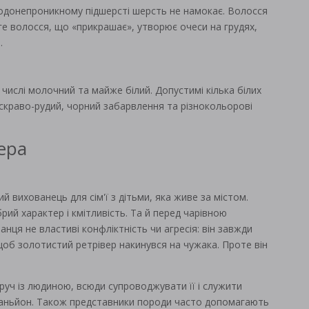
водонепроникному підшерсті шерсть не намокає. Волосся
е волосся, що «прикрашає», утворює очеси на грудях,
.
у числі молочний та майже білий. Допустимі кілька білих
яскраво-рудий, чорний забарвлення та різнокольорові
ера
й вихованець для сім'ї з дітьми, яка живе за містом.
рий характер і кмітливість. Та й перед чарівною
нця не властиві конфліктність чи агресія: він завжди
щоб золотистий ретрівер накинувся на чужака. Проте він
руч із людиною, всюди супроводжувати її і служити
паньйон. Також представники породи часто допомагають