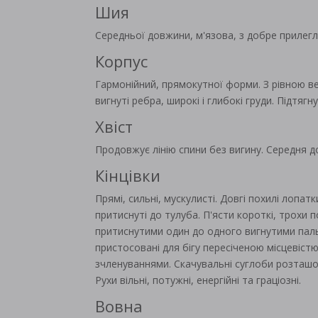
Шия
Середньої довжини, м'язова, з добре прилег
Корпус
Гармонійний, прямокутної форми. З рівною в
вигнуті ребра, широкі і глибокі груди. Підтягн
Хвіст
Продовжує лінію спини без вигину. Середня 
Кінцівки
Прямі, сильні, мускулисті. Довгі похилі лопатк
притиснуті до тулуба. П'ясти короткі, трохи п
притиснутими один до одного вигнутими па
пристосовані для бігу пересіченою місцевіст
зчленуваннями. Скачувальні суглоби розташо
Рухи вільні, потужні, енергійні та граціозні.
Вовна