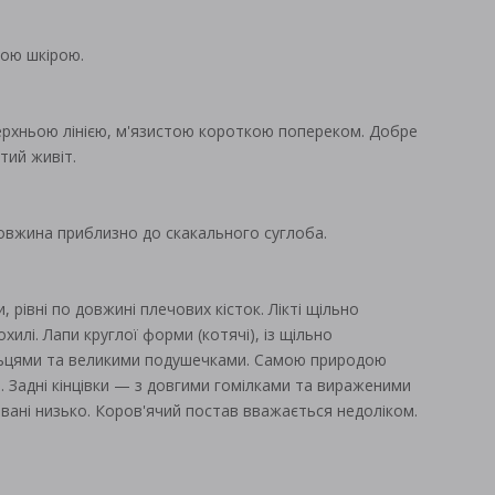
лою шкірою.
ерхньою лінією, м'язистою короткою попереком. Добре
утий живіт.
довжина приблизно до скакального суглоба.
и, рівні по довжині плечових кісток. Лікті щільно
охилі. Лапи круглої форми (котячі), із щільно
льцями та великими подушечками. Самою природою
ю. Задні кінцівки — з довгими гомілками та вираженими
вані низько. Коров'ячий постав вважається недоліком.