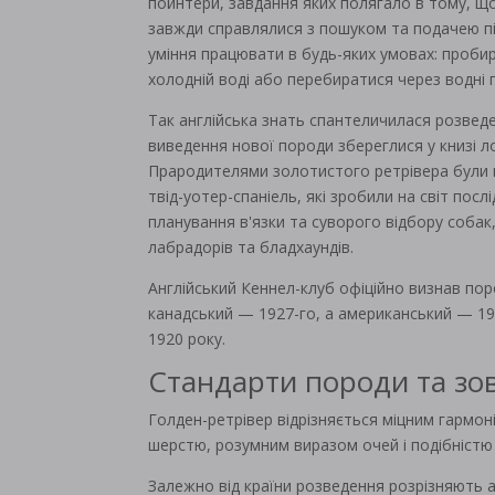
пойнтери, завдання яких полягало в тому, щоб
завжди справлялися з пошуком та подачею пі
уміння працювати в будь-яких умовах: пробир
холодній воді або перебиратися через водні
Так англійська знать спантеличилася розвед
виведення нової породи збереглися у книзі лор
Прародителями золотистого ретрівера були 
твід-уотер-спаніель, які зробили на світ пос
планування в'язки та суворого відбору собак
лабрадорів та бладхаундів.
Англійський Кеннел-клуб офіційно визнав пор
канадський — 1927-го, а американський — 193
1920 року.
Стандарти породи та зо
Голден-ретрівер відрізняється міцним гарм
шерстю, розумним виразом очей і подібністю
Залежно від країни розведення розрізняють а