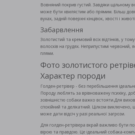
Вовняний покрив густий. Завдяки щільному 
може бути хвилястим або прямим. Більш довг
вухах, задній поверхні кінцівок, хвості і животі
Забарвлення
Золотистий та кремовий всіх відтінків, у том
волосків на грудях. Неприпустимі червоний, 
плями.
Фото золотистого ретрів
Характер породи
Голден-ретрівер - без перебільшення ідеальни
Породу люблять за врівноважену психіку, доб
зовнішністю собаки важко встояти.Для вихова
спокійний та делікатний. Цілком виключено, 
може дати відсіч у разі реальної загрози.
Для голден-ретрівера вкрай важливо бути по
вірою та правдою. Це ідеальний собака-ком