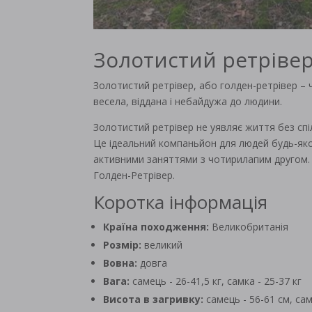
Золотистий ретріве
Золотистий ретрівер, або голден-ретрівер – 
весела, віддана і небайдужа до людини.
Золотистий ретрівер не уявляє життя без спі
Це ідеальний компаньйон для людей будь-яко
активними заняттями з чотирилапим другом. 
Голден-Ретрівер.
Коротка інформація
Країна походження:
Великобританія
Розмір:
великий
Вовна:
довга
Вага:
самець - 26-41,5 кг, самка - 25-37 кг
Висота в загривку:
самець - 56-61 см, сам