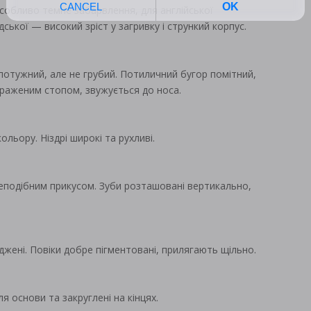
особливо темне забарвлення, для англійської
ської — високий зріст у загривку і стрункий корпус.
потужний, але не грубий. Потиличний бугор помітний,
ираженим стопом, звужується до носа.
льору. Ніздрі широкі та рухливі.
еподібним прикусом. Зуби розташовані вертикально,
джені. Повіки добре пігментовані, прилягають щільно.
я основи та закруглені на кінцях.