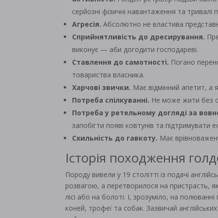
серйозні фізичні навантаження та тривалі 
Агресія.
Абсолютно не властива представ
Сприйнятливість до дресирування.
Пре
виконує — аби догодити господареві.
Ставлення до самотності.
Погано перено
товариства власника.
Харчові звички.
Має відмінний апетит, а я
Потреба спілкуванні.
Не може жити без с
Потреба у ретельному догляді за вовн
запобігти появі ковтунів та підтримувати е
Схильність до гавкоту.
Має врівноважену 
Історія походження голд
Породу вивели у 19 столітті із подачі англій
розвагою, а перетворилося на пристрасть, я
лісі або на болоті. І, зрозуміло, на полюванн
коней, трофеї та собак. Зазвичай англійських