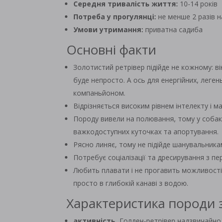
Середня тривалість життя:
10-14 років
Потреба у прогулянці:
не менше 2 разів н
Умови утримання:
приватна садиба
Основні факти
Золотистий ретрівер підійде не кожному: в
буде непросто. А ось для енергійних, леген
компаньйоном.
Відрізняється високим рівнем інтелекту і м
Породу вивели на полювання, тому у собак
важкодоступних куточках та апортування.
Рясно линяє, тому не підійде шанувальника
Потребує соціалізації та дресирування з п
Любить плавати і не прогавить можливості 
просто в глибокій канаві з водою.
Характеристика породи 
активність.
Голден-ретрівер надзвичайно 