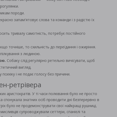
прогулянки.
никам породи.
красно запам'ятовує слова та команди і з радістю їх
сить тривалу самотність, потребує постійного
кщо точніше, то схильність до переїдання і ожиріння.
пілкування з людиною.
ою.
Собаку слід регулярно ретельно вичісувати, щоб
стетичний вигляд.
психіку і не подає голосу без причини.
ен-ретрівера
ських аристократів. У ті часи полювання було не просто
ка спонукала знатних осіб проводити дні безперервно в
і гріх було не продемонструвати свої найкращі рушниці,
 мисливців супроводжували сеттери, спанієлі та