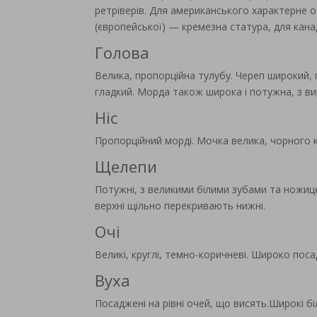
ретріверів. Для американського характерне 
(європейської) — кремезна статура, для канад
Голова
Велика, пропорційна тулубу. Череп широкий, 
гладкий. Морда також широка і потужна, з в
Ніс
Пропорційний морді. Мочка велика, чорного ко
Щелепи
Потужні, з великими білими зубами та ножиц
верхні щільно перекривають нижні.
Очі
Великі, круглі, темно-коричневі. Широко поса
Вуха
Посаджені на рівні очей, що висять.Широкі біл