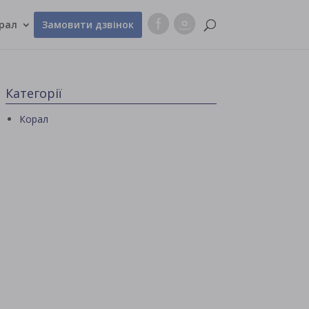
рал
Замовити дзвінок
Категорії
Корал