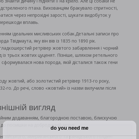
 знайти дичину і підняти її на крило. Але ці собаки не
дстреленого птаха. Вихованцям бракувало спритності,
атися через непрохідні зарості, шукати видобуток у
 перешкоди вплавь.
енням ідеальних мисливських собак.Детальні записи про
да Твідмаута, яку він вів із 1835 по 1890 рік.
гладкошерстий ретрівер жовтого забарвлення і чорний
лід із трьох жовтих цуценят. Пізніше, шляхом ретельного
, сформувалася нова порода, якій дісталися також гени
оду жовтий, або золотистий ретрівер 1913-го року,
2-го. До речі, слово «жовтий» із назви вилучили після
внішній вигляд
онійним додаванням, благородною поставою, блискучою
 до посмішки на добродушній морді.
нглійського, американського та канадського голден-