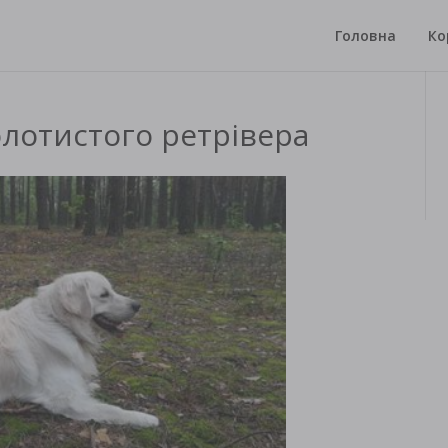
Головна
Ко
золотистого ретрівера