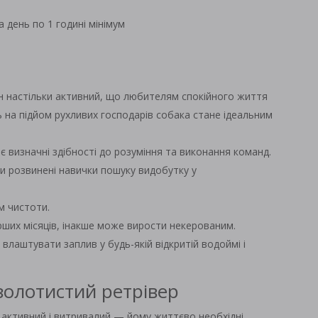
а день по 1 годині мінімум
ін настільки активний, що любителям спокійного життя
ь на підйом рухливих господарів собака стане ідеальним
ає визначні здібності до розуміння та виконання команд.
и розвинені навички пошуку видобутку у
м чистоти.
ерших місяців, інакше може вирости некерованим.
влаштувати заплив у будь-якій відкритій водоймі і
золотистий ретрівер
активний і витривалий — йому життєво необхідні