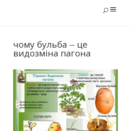
чому бульба -- це
видозміна пагона