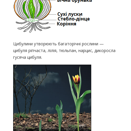
Цибулини утворюють багаторічні рослини —
цибуля ріпчаста, лілія, тюльпан, нарцис, дикоросла
гусяча цибуля.