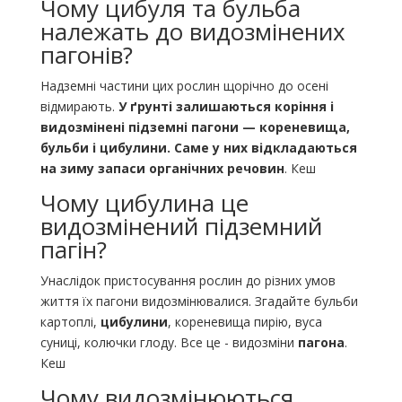
Чому цибуля та бульба
належать до видозмінених
пагонів?
Надземні частини цих рослин щорічно до осені
відмирають.
У ґрунті залишаються коріння і
видозмінені підземні пагони — кореневища,
бульби і цибулини.
Саме у них відкладаються
на зиму запаси органічних речовин
. Кеш
Чому цибулина це
видозмінений підземний
пагін?
Унаслідок пристосування рослин до різних умов
життя їх пагони видозмінювалися. Згадайте бульби
картоплі,
цибулини
, кореневища пирію, вуса
суниці, колючки глоду. Все це - видозміни
пагона
.
Кеш
Чому видозмінюються