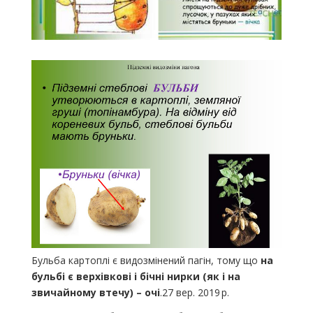
Бульба картоплі є видозмінений пагін, тому що
на
бульбі є верхівкові і бічні нирки (як і на
звичайному втечу) – очі
.27 вер. 2019 р.