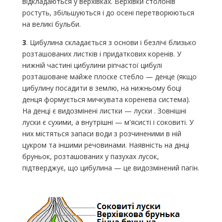
відкладаються у верхівках. Верхівки столонів
ростуть, збільшуються і до осені перетворюються
на великі бульби.
3
. Цибулина складається з основи і безлічі близько
розташованих листків і придаткових коренів. У
нижній частині цибулини ріпчастої цибулі
розташоване майже плоске стебло — денце (якщо
цибулину посадити в землю, на нижньому боці
денця формується мичкувата коренева система).
На денці є видозмінені листки — луски . Зовнішні
луски є сухими, а внутрішні — м'ясисті і соковиті. У
них містяться запаси води з розчиненими в ній
цукром та іншими речовинами. Наявність на дінці
бруньок, розташованих у пазухах лусок,
підтверджує, що цибулина — це видозмінений пагін.