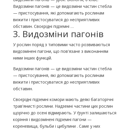
Видозміни пагонів — це видозміни частин стебла
— пристосування, які допомагають рослинам
вижити і пристосуватися до несприятливих
обставин. Своєрідні підземні …
3. Видозміни пагонів
У рослин поряд з типовими часто розвиваються
видозмінені пагони, що пов'язане з виконанням
ними інших функцій.
Видозміни пагонів — це видозміни частин стебла
— пристосування, які допомагають рослинам
вижити і пристосуватися до несприятливих
обставин.
Своєрідні підземні комори мають деякі багаторічні
трав'янисті рослини. Надземні частини цих рослин
щорічно до осені відмирають. У ґрунті залишаються
коріння і видозмінені підземні пагони —
кореневища, бульби і цибулини . Саме у них