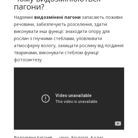
пагони?
Надземні
видозмінені пагони
запасають поживні
речовини, забезпечують розселення, здатні
виконувати інші функції: знаходити опору для
рослин з гнучкими стеблами, уловлювати
атмосферну вологу, захищати рослину від поїдання
тваринами, виконувати стеблом функції
фотосинтезу.
Видозміни пагонів — урок. Біологія, 6 клас.