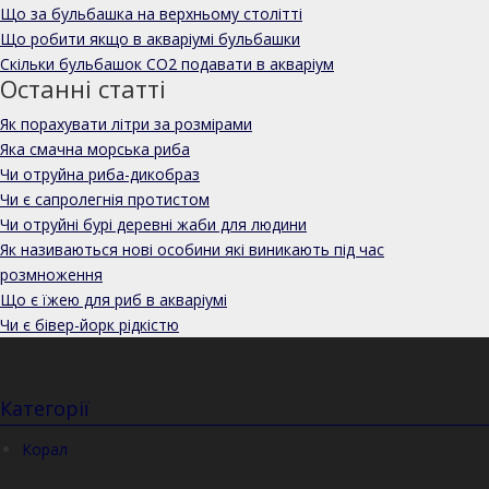
Що за бульбашка на верхньому столітті
Що робити якщо в акваріумі бульбашки
Скільки бульбашок CO2 подавати в акваріум
Останні статті
Як порахувати літри за розмірами
Яка смачна морська риба
Чи отруйна риба-дикобраз
Чи є сапролегнія протистом
Чи отруйні бурі деревні жаби для людини
Як називаються нові особини які виникають під час
розмноження
Що є їжею для риб в акваріумі
Чи є бівер-йорк рідкістю
Категорії
Корал