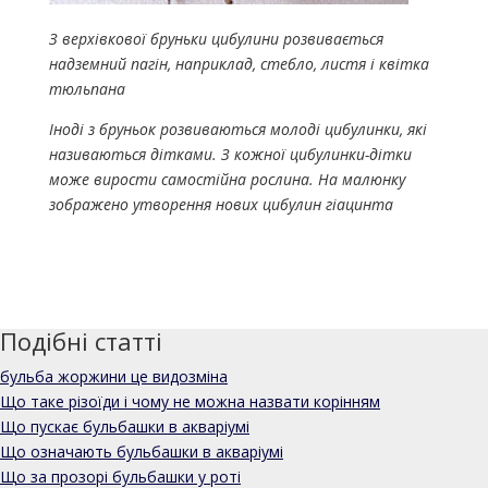
З верхівкової бруньки цибулини розвивається
надземний пагін, наприклад, стебло, листя і квітка
тюльпана
Іноді з бруньок розвиваються молоді цибулинки, які
називаються дітками. З кожної цибулинки-дітки
може вирости самостійна рослина. На малюнку
зображено утворення нових цибулин гіацинта
Подібні статті
бульба жоржини це видозміна
Що таке різоїди і чому не можна назвати корінням
Що пускає бульбашки в акваріумі
Що означають бульбашки в акваріумі
Що за прозорі бульбашки у роті