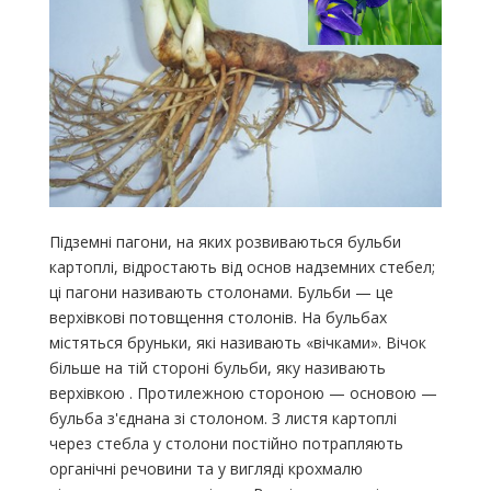
Підземні пагони, на яких розвиваються бульби
картоплі, відростають від основ надземних стебел;
ці пагони називають столонами. Бульби — це
верхівкові потовщення столонів. На бульбах
містяться бруньки, які називають «вічками». Вічок
більше на тій стороні бульби, яку називають
верхівкою . Протилежною стороною — основою —
бульба з'єднана зі столоном. З листя картоплі
через стебла у столони постійно потрапляють
органічні речовини та у вигляді крохмалю