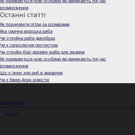
Як називаються нові особини які виникають під час
розмноження
Останні статті
Як порахувати літри за розмірами
Яка смачна морська риба
Чи отруйна риба-дикобраз
Чи є сапролегнія протистом
Чи отруйні бурі деревні жаби для людини
Як називаються нові особини які виникають під час
розмноження
Що є їжею для риб в акваріумі
Чи є бівер-йорк рідкістю
Категорії
Корал