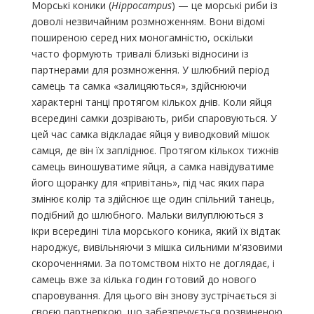
Морські коники (
Hippocampus
) — це морські риби із
доволі незвичайним розмноженням. Вони відомі
поширеною серед них моногамністю, оскільки
часто формують тривалі близькі відносини із
партнерами для розмноження. У шлюбний період
самець та самка «залицяються», здійснюючи
характерні танці протягом кількох днів. Коли яйця
всередині самки дозрівають, риби спаровуються. У
цей час самка відкладає яйця у виводковий мішок
самця, де він їх запліднює. Протягом кількох тижнів
самець виношуватиме яйця, а самка навідуватиме
його щоранку для «привітань», під час яких пара
змінює колір та здійснює ще один спільний танець,
подібний до шлюбного. Мальки вилуплюються з
ікри всередині тіла морського коника, який їх відтак
народжує, вивільняючи з мішка сильними м'язовими
скороченнями. За потомством ніхто не доглядає, і
самець вже за кілька годин готовий до нового
спаровування. Для цього він знову зустрічається зі
своєю партнеркою, що забезпечується розвиненою