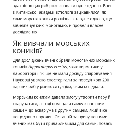
здатністю цих риб розпізнавати одне одного. Вчені
з Китайської академії іхтіології зацікавилися, як
саме морські коники розпізнають одне одного, що
забезпечує їхню моногамію, й провели власне
дослідження.
Як вивчали морських
коників?
Для досліджень вчені обрали моногамних морських
коників
Hippocampus erectus
, яких виростили у
лабораторії і які ще не мали досвіду спаровування.
Науковці уважно спостерігали за поведінкою 200
пар цих риб у різних ситуаціях, яким їх піддали.
Морським коникам давали змогу утворити пару й
спаруватися, а тоді поміщали самку з вагітним
самцем до акваріума з другим самцем, який вже
нещодавно народив. Останній за припущеннями
вчених має бути привабливішим для самки, позаяк