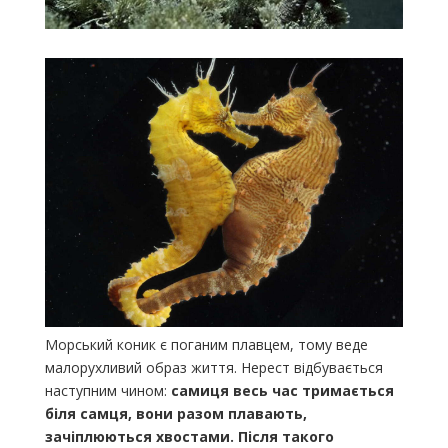
Морський коник є поганим плавцем, тому веде
малорухливий образ життя. Нерест відбувається
наступним чином:
самиця весь час тримається
біля самця, вони разом плавають,
зачіплюються хвостами.
Після такого