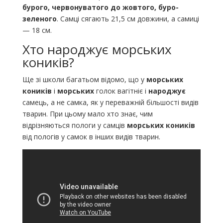
бурого, червонуватого до жовтого, буро-
зеленого
. Самці сягають 21,5 см довжини, а самиці
— 18 см.
Хто народжує морських
коників?
Ще зі школи багатьом відомо, що у
морських
коників
і
морських
голок вагітніє і
народжує
самець, а не самка, як у переважній більшості видів
тварин. При цьому мало хто знає, чим
відрізняються пологи у самців
морських коників
від пологів у самок в інших видів тварин.