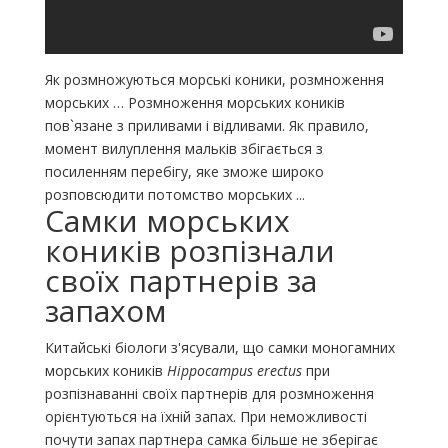
Як розмножуються морські коники, розмноження
морських … Розмноження морських коників
пов`язане з приливами і відливами. Як правило,
момент вилуплення мальків збігається з
посиленням перебігу, яке зможе широко
розповсюдити потомство морських ...
Самки морських
коників розпізнали
своїх партнерів за
запахом
Китайські біологи з'ясували, що самки моногамних
морських коників
Hippocampus erectus
при
розпізнаванні своїх партнерів для розмноження
орієнтуються на їхній запах. При неможливості
почути запах партнера самка більше не зберігає