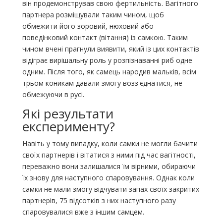
він продемонстрував свою фертильність. Вагітного
партнера розміщували таким чином, щоб
обмежити його зоровий, нюховий або
поведінковий контакт (вітання) із самкою. Таким
чином вчені прагнули виявити, який із цих контактів
відіграє вирішальну роль у розпізнаванні риб одне
одним. Після того, як самець народив мальків, всім
трьом коникам давали змогу возз'єднатися, не
обмежуючи в русі.
Які результати
експерименту?
Навіть у тому випадку, коли самки не могли бачити
своїх партнерів і вітатися з ними під час вагітності,
переважно вони залишалися їм вірними, обираючи
їх знову для наступного спаровування. Однак коли
самки не мали змогу відчувати запах своїх закритих
партнерів, 75 відсотків з них наступного разу
спаровувалися вже з іншим самцем.