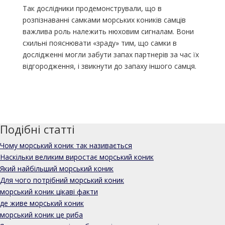
Так дослідники продемонстрували, що в
розпізнаванні самками морських коників самців
важлива роль належить нюховим сигналам. Вони
схильні пояснювати «зраду» тим, що самки в
дослідженні могли забути запах партнерів за час їх
відгородження, і звикнути до запаху іншого самця.
Подібні статті
Чому морський коник так називається
Наскільки великим виростає морський коник
Який найбільший морський коник
Для чого потрібний морський коник
морський коник цікаві факти
де живе морський коник
морський коник це риба