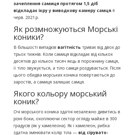
зачеплення самиця протягом 1,5 діб
відкладає ікру у виводкову камеру самця
.4
черв. 2021 р.
Як розмножуються Морські
коники?
В більшості випадків
вагітність
триває від двох до
трьох тижнів. Коли самиця відкладає від кількох
десятків до кількох тисяч яєць в порожнину самця,
її тіло звужується, а тіло самця роздувається. Після
цього обидва морських коника повертаються до
заростів, а самиця залишає самця.
Якого кольору морський
коник?
Очі морського коника здатні незалежно дивитись в
різні боки, охоплюючи сектор огляду майже в 300
градусів (як у хамелеона). Як і хамелеон, рибка
здатна змінювати колір тіла —
від сірувато-