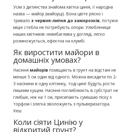
Усім з дитинства знайома квітка цинія, її народна
назва — майор (майорці). Вона цвіте рясно і
тривало
з червня-липня до заморозків
, потужні
міцні стебла не потребують опори. Улюблениця
наших квітників: невибаглива у догляді, легко
розмножується, ефектна на клумбі.
Як виростити майори в
домашніх умовах?
Насіння
майорів
поміщають в грунт на відстані не
менше 5 см один від одного. Можна висадити по 2-
3 насінини в одну клітинку, тоді цинії будуть рости
пишним кущем. Насіння поглиблюють в субстрат не
глибше, ніж на 1 см, присипають сумішшю піску з
торфом і злегка зволожують з пульверизатора.
Кеш
Коли сіяти Цинію у
відкритий грунт?