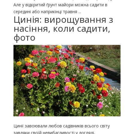
Але у відкритий ґрунт майори можна садити в
середині або наприкінці травня ...
Цинія: вирощування з
насіння, коли садити,
фото
Цинії завоювали любов садівників всього світу
завдяки своїй невибагливості у догляді,