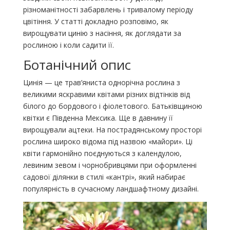
різноманітності забарвлень і тривалому періоду
цвітіння. У статті докладно розповімо, як
вирощувати цинію з насіння, як доглядати за
рослиною і коли садити її.
Ботанічний опис
Цинія — це трав’яниста однорічна рослина з
великими яскравими квітами різних відтінків від
білого до бордового і фіолетового. Батьківщиною
квітки є Південна Мексика. Ще в давнину її
вирощували ацтеки. На пострадянському просторі
рослина широко відома під назвою «майори». Ці
квіти гармонійно поєднуються з календулою,
левиним зевом і чорнобривцями при оформленні
садової ділянки в стилі «кантрі», який набирає
популярність в сучасному ландшафтному дизайні.