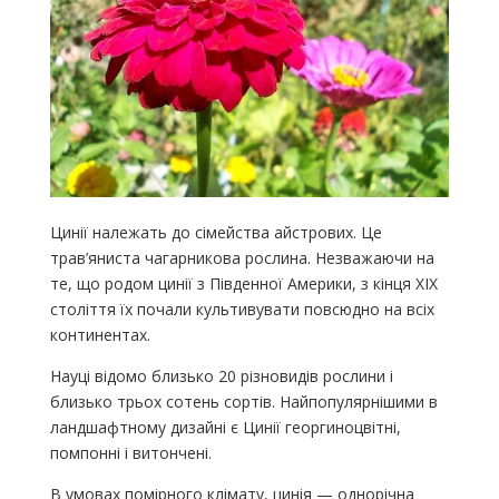
Цинії належать до сімейства айстрових. Це
трав’яниста чагарникова рослина. Незважаючи на
те, що родом цинії з Південної Америки, з кінця XIX
століття їх почали культивувати повсюдно на всіх
континентах.
Науці відомо близько 20 різновидів рослини і
близько трьох сотень сортів. Найпопулярнішими в
ландшафтному дизайні є Цинії георгиноцвітні,
помпонні і витончені.
В умовах помірного клімату, цинія — однорічна