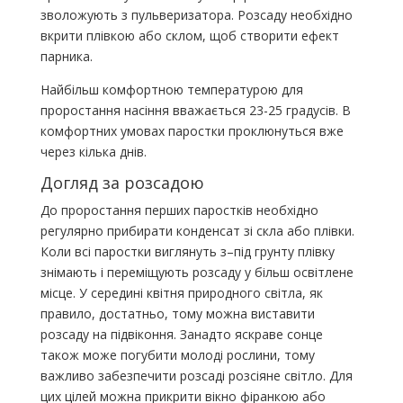
зволожують з пульверизатора. Розсаду необхідно
вкрити плівкою або склом, щоб створити ефект
парника.
Найбільш комфортною температурою для
проростання насіння вважається 23-25 градусів. В
комфортних умовах паростки проклюнуться вже
через кілька днів.
Догляд за розсадою
До проростання перших паростків необхідно
регулярно прибирати конденсат зі скла або плівки.
Коли всі паростки виглянуть з–під грунту плівку
знімають і переміщують розсаду у більш освітлене
місце. У середині квітня природного світла, як
правило, достатньо, тому можна виставити
розсаду на підвіконня. Занадто яскраве сонце
також може погубити молоді рослини, тому
важливо забезпечити розсаді розсіяне світло. Для
цих цілей можна прикрити вікно фіранкою або