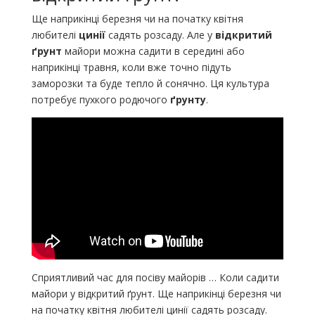
Ще наприкінці березня чи на початку квітня
любителі
цинії
садять розсаду. Але у
відкритий
ґрунт
майори можна садити в середині або
наприкінці травня, коли вже точно підуть
заморозки та буде тепло й сонячно. Ця культура
потребує пухкого родючого
ґрунту
.
Сприятливий час для посіву майорів … Коли садити
майори у відкритий ґрунт. Ще наприкінці березня чи
на початку квітня любителі цинії садять розсаду.