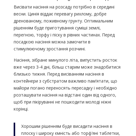
Висівати насіння на розсаду потрібно в середині
весни. Цинія віддає перевагу рихлому, добре
дренованому, поживному грунту. Оптимальним
рішенням буде приготування суміші землі,
перегною, торфу і піску в рівних частинах. Перед
посадкою насіння можна замочити в
стимулюючому зростання розчині.
Насіння, зібране минулого літа, випустить росток
вже через 3-4 дні, більш старим може знадобитися
близько тижня. Перед висіванням насіння в
контейнери з субстратом важливо пам’ятати, що
майори погано переносять пересадку і необхідно
розташувати насіння на відстані один від одного,
щоб при пікіруванні не пошкодити молоді ніжні
корінці.
Хорошим рішенням буде висадити насіння в
плоску і широку ємність або торф’яні таблетки,