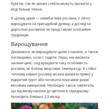
букетів, так як зрізані стебла можуть прожити у
воді більше тижня.
В цілому цинія — невибаглива рослина, її легко
вирощувати на присадибній ділянці, а догляд за
дорослою рослиною не представляє особливих
труднощів.
Вирощування
Дізнаємося, як вирощувати цинію з насіння, а також
поговоримо, коли її садити. Перш, ніж висівати
насіння цинії, слід врахувати таку особливість
рослини, як боязнь мінусових температур. В стійко
теплому кліматі рослину можна висівати прямо у
відкритий грунт або почекати поки мине ризик
весняних заморозків. Необхідно також пам’ятати,
що від висіву насіння до цвітіння в середньому
проходить близько 2,5 місяці.