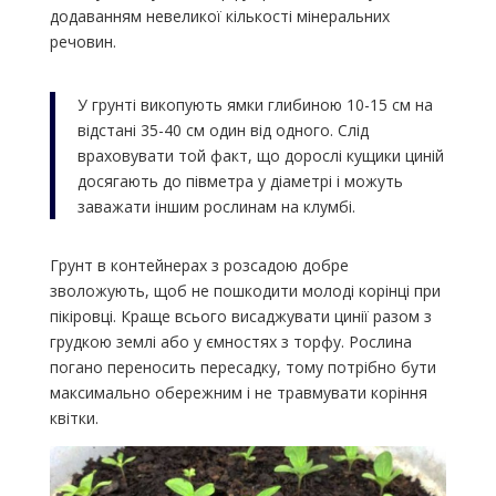
додаванням невеликої кількості мінеральних
речовин.
У грунті викопують ямки глибиною 10-15 см на
відстані 35-40 см один від одного. Слід
враховувати той факт, що дорослі кущики циній
досягають до півметра у діаметрі і можуть
заважати іншим рослинам на клумбі.
Грунт в контейнерах з розсадою добре
зволожують, щоб не пошкодити молоді корінці при
пікіровці. Краще всього висаджувати цинії разом з
грудкою землі або у ємностях з торфу. Рослина
погано переносить пересадку, тому потрібно бути
максимально обережним і не травмувати коріння
квітки.