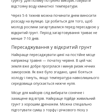
грунту. Для поливу потрібно використовувати
відстояну воду кімнатної температури.
Через 5-6 тижнів можна починати днем виносити
розсаду на вулицю. Це робиться для того, щоб
молоді рослини загартувалися перед пересадкою у
відкритий грунт. Період загартовування триває не
менше 7-10 днів.
Пересаджування у відкритий грунт
Найкраще пересаджувати цинії на постійне місце
наприкінці травня — початку червня. В цей час
земля вже добре прогрілася і минув ризик нічних
заморозків. Як вже було згадано, цинії бояться
холоду і гинуть, якщо температура навколишнього
середовища опускається нижче нуля.
Місце для майорів слід вибирати сонячне і
захищене від вітрів. Найкраще підійде живильний
грунт з хорошим дренажем. Можна спеціально
підготувати суміш з торфу і річкового піску з