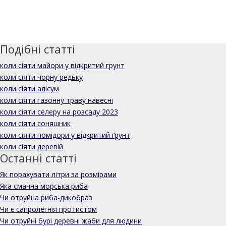
Подібні статті
коли сіяти майори у відкритий грунт
коли сіяти чорну редьку
коли сіяти алісум
коли сіяти газонну траву навесні
коли сіяти селеру на розсаду 2023
коли сіяти соняшник
коли сіяти помідори у відкритий ґрунт
коли сіяти деревій
Останні статті
Як порахувати літри за розмірами
Яка смачна морська риба
Чи отруйна риба-дикобраз
Чи є сапролегнія протистом
Чи отруйні бурі деревні жаби для людини