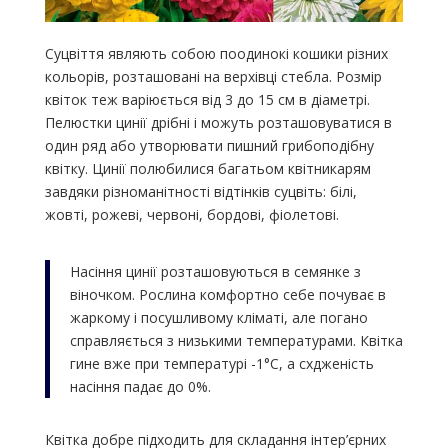
Суцвіття являють собою поодинокі кошики різних
кольорів, розташовані на верхівці стебла. Розмір
квіток теж варіюється від 3 до 15 см в діаметрі.
Пелюстки цинії дрібні і можуть розташовуватися в
один ряд або утворювати пишний грибоподібну
квітку. Цинії полюбилися багатьом квітникарям
завдяки різноманітності відтінків суцвіть: білі,
жовті, рожеві, червоні, бордові, фіолетові.
Насіння цинії розташовуються в семянке з
віночком. Рослина комфортно себе почуває в
жаркому і посушливому кліматі, але погано
справляється з низькими температурами. Квітка
гине вже при температурі -1°C, а схдженість
насіння падає до 0%.
Квітка добре підходить для складання інтер’єрних