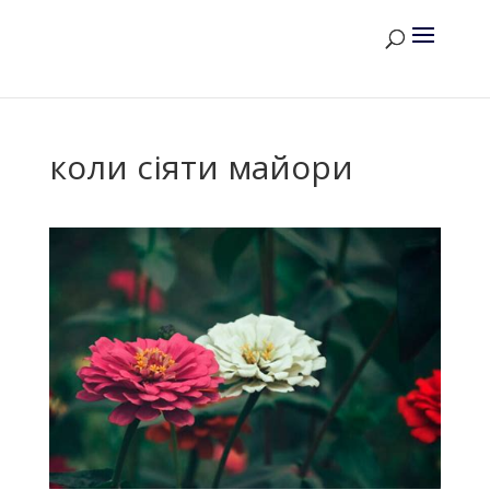
коли сіяти майори