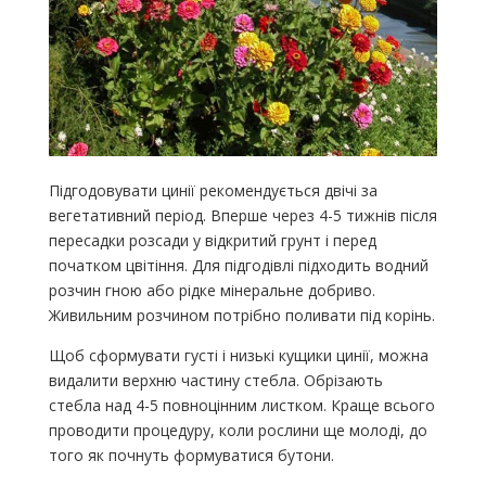
Підгодовувати цинії рекомендується двічі за
вегетативний період. Вперше через 4-5 тижнів після
пересадки розсади у відкритий грунт і перед
початком цвітіння. Для підгодівлі підходить водний
розчин гною або рідке мінеральне добриво.
Живильним розчином потрібно поливати під корінь.
Щоб сформувати густі і низькі кущики цинії, можна
видалити верхню частину стебла. Обрізають
стебла над 4-5 повноцінним листком. Краще всього
проводити процедуру, коли рослини ще молоді, до
того як почнуть формуватися бутони.