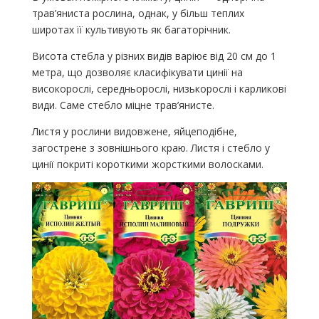
трав’яниста рослина, однак, у більш теплих
широтах її культивують як багаторічник.
Висота стебла у різних видів варіює від 20 см до 1
метра, що дозволяє класифікувати цинії на
високорослі, середньорослі, низькорослі і карликові
види. Саме стебло міцне трав’янисте.
Листя у рослини видовжене, яйцеподібне,
загострене з зовнішнього краю. Листя і стебло у
цинії покриті короткими жорсткими волосками.