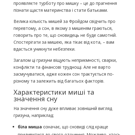
проявляєте турботу про мишку – це до прагнення
пізнати щастя материнства і стати батьками.
Велика кількість мишей за Фройдом свідчить про
перевтому, а сон, в якому з мишеням граються,
говорить про те, що сновидець не буде самотній.
Спостерігати за мишею, яка тікає від кота, – вам
вдасться уникнути небезпеки.
Загалом ці гризуни віщують неприємності, сварки,
конфлікти та фінансові труднощі. Але не варто
засмучуватися, адже кожен сон трактується по-
різному та залежить від багатьох факторів.
Характеристики миші та
значення сну
На значення сну дуже впливає зовнішній вигляд
гризуна, наприклад:
біла миша
означає, що сновиді слід краще
придивитися до свого оточення. Можливо, хтось