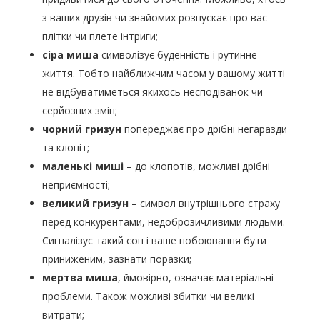
з ваших друзів чи знайомих розпускає про вас
плітки чи плете інтриги;
сіра миша
символізує буденність і рутинне
життя. Тобто найближчим часом у вашому житті
не відбуватиметься якихось несподіванок чи
серйозних змін;
чорний гризун
попереджає про дрібні негаразди
та клопіт;
маленькі миші
– до клопотів, можливі дрібні
неприємності;
великий гризун
– символ внутрішнього страху
перед конкурентами, недоброзичливими людьми.
Сигналізує такий сон і ваше побоювання бути
приниженим, зазнати поразки;
мертва миша
, ймовірно, означає матеріальні
проблеми. Також можливі збитки чи великі
витрати;