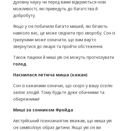
духовну науку чи перед вами відкриються нові
можливості, які приведуть до багатства й
добробуту.
Якщо у сні побачили багато мишей, які бігають
навколо вас, це може свідчити про хворобу. Сон із
гризунами може означати, що вам варто
звернутися до лікаря та пройти обстеження.
Також пацюки й миші уві сні можуть прогнозувати
голод
.
Наснилася летюча миша (кажан)
Сон із кажанами означає, що скоро у вашу оселю
залізе злодій. Тому будьте дуже обачними та
обережними!
Миші за сонником Фройда
Австрійський психоаналітик вважав, що миша уві
сні символізує образ дитини. Якщо уві сні ви