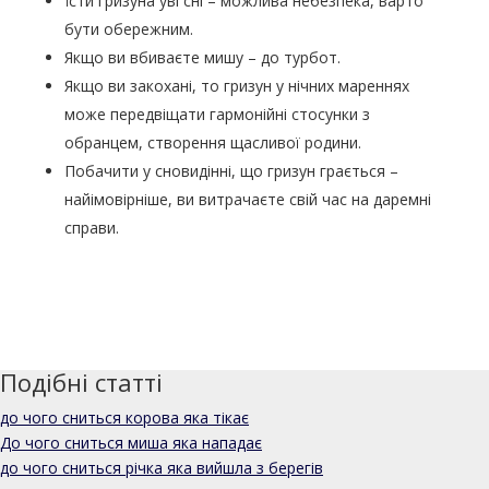
Їсти гризуна уві сні – можлива небезпека, варто
бути обережним.
Якщо ви вбиваєте мишу – до турбот.
Якщо ви закохані, то гризун у нічних мареннях
може передвіщати гармонійні стосунки з
обранцем, створення щасливої родини.
Побачити у сновидінні, що гризун грається –
найімовірніше, ви витрачаєте свій час на даремні
справи.
Подібні статті
до чого сниться корова яка тікає
До чого сниться миша яка нападає
до чого сниться річка яка вийшла з берегів