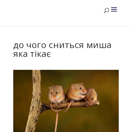
до чого сниться миша
яка тікає