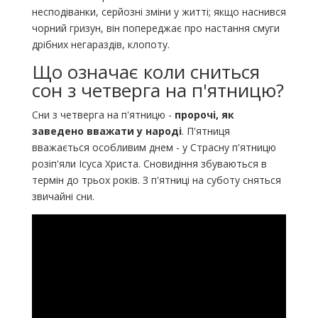
несподіванки, серйозні зміни у житті; якщо наснився
чорний гризун, він попереджає про настання смуги
дрібних негараздів, клопоту.
Що означає коли сниться
сон з четверга на п'ятницю?
Сни з четверга на п'ятницю -
пророчі, як
заведено вважати у народі
. П'ятниця
вважається особливим днем - у Страсну п'ятницю
розіп'яли Ісуса Христа. Сновидіння збуваються в
термін до трьох років. З п'ятниці на суботу сняться
звичайні сни.