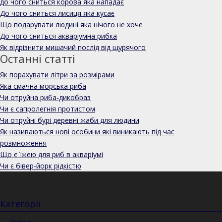
до чого сниться корова яка нападає
До чого сниться лисиця яка кусає
Що подарувати людині яка нічого не хоче
До чого сниться акваріумна рибка
Як відрізнити мишачий послід від щурячого
Останні статті
Як порахувати літри за розмірами
Яка смачна морська риба
Чи отруйна риба-дикобраз
Чи є сапролегнія протистом
Чи отруйні бурі деревні жаби для людини
Як називаються нові особини які виникають під час
розмноження
Що є їжею для риб в акваріумі
Чи є бівер-йорк рідкістю
Категорії