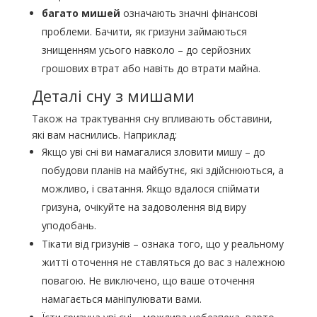
багато мишей
означають значні фінансові
проблеми. Бачити, як гризуни займаються
знищенням усього навколо – до серйозних
грошових втрат або навіть до втрати майна.
Деталі сну з мишами
Також на трактування сну впливають обставини,
які вам наснились. Наприклад:
Якщо уві сні ви намагалися зловити мишу – до
побудови планів на майбутнє, які здійснюються, а
можливо, і сватання. Якщо вдалося спіймати
гризуна, очікуйте на задоволення від виру
уподобань.
Тікати від гризунів – ознака того, що у реальному
житті оточення не ставляться до вас з належною
повагою. Не виключено, що ваше оточення
намагається маніпулювати вами.