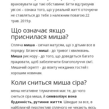
враховувати ще такі обставини: Бігти від гризунів
уві сні – ознака того, що у реальній житті оточуючи
не ставляться до тебе з належним повагою.22
трав. 2019 р.
Що означає якщо
приснилася миша?
Спляча
миша
- сигнал матусям, що з дітьми все в
порядку. Бігаючі
миші
- до тривог і хвилювань.
Миша
риє нору - до того, що доведеться багато
працювати, щоб забезпечити благополуччя сім'ї.
Мишачий скрегіт - до візиту нежданих гостей і
хорошим новинам.
Коли сниться миша сіра?
менш негативне тлумачення має те, до чого
сниться сіра миша, й
символізує вона
буденність, рутинне життя
. Швидше за все, в
найближчій перспективі сплячого не чекають якісь