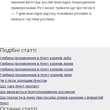
пинення вегетації рослин внаслідок пошкодження
приморозками. Ріст може тривати ще протягом 6
— 7 днів внаслідок відтоку пожив­них речовин із
нижньої частини рослини.
Подібні статті
глибина проникнення в ґрунт коренів дуба
глибина проникнення в ґрунт коренів дерев
глибина проникнення в грунт коренів сосни
Глибина проникнення в ґрунт коренів липи
Чи є пісок хорошим ґрунтом
Що таке ґрунт пропант
Що вважається ґрунтопокривною рослиною
Що покласти в лунку при посадці огірків насінням у відкритий
ґрунт
Останні статті