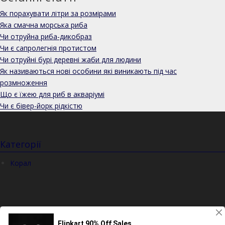
Як порахувати літри за розмірами
Яка смачна морська риба
Чи отруйна риба-дикобраз
Чи є сапролегнія протистом
Чи отруйні бурі деревні жаби для людини
Як називаються нові особини які виникають під час
розмноження
Що є їжею для риб в акваріумі
Чи є бівер-йорк рідкістю
Категорії
Корал