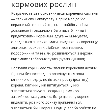
кормових рослин
Розрізняють два основних види кореневої системи
— стрижневу і мичкувату. Перша має добре
виражений головний корінь — най­більший за
довжиною і товщиною з багатьма бічними і
придатко­вими коренями; друга — мичкувата,
складається з великої маси придаткових коренів (у
злакових, осокових, лілійних, жовтецевих,
подорожника та ін.), які розвиваються з верхніх
підземних стебло­вих вузлів (вузлів кущіння).
Ростучий корінь має так званий кореневий чохлик.
Під ним без­посередньо розміщується зона
клітинного поділу, потім зона росту (розтягу)
кореня. Клітини у ній витягуються, у них
з’являються ва­куолі. Завдяки цьому корінь
заглиблюється у землю. Якщо цю зону кореня
видалити, ріст його донизу припиняється,
з’являються бічні корені. Іноді це треба робити на