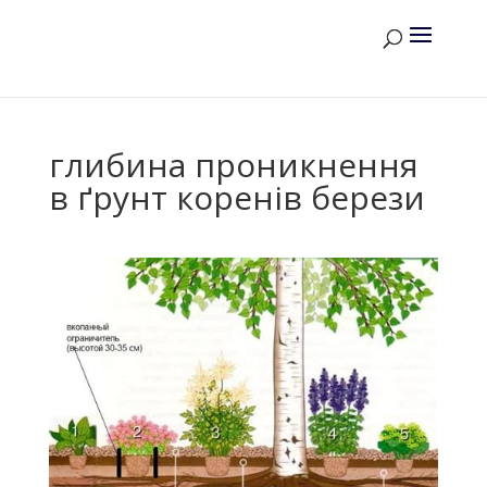
глибина проникнення
в ґрунт коренів берези