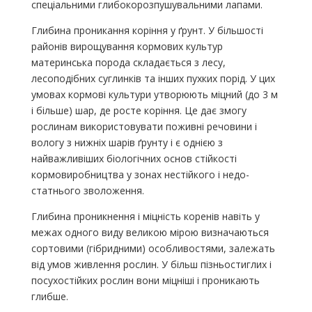
спеціальними глибокорозпушувальними лапами.
Глибина проникання коріння у ґрунт. У більшості
районів вирощування кормових культур
материнська порода складається з лесу,
лесоподібних суглинків та інших пухких порід. У цих
умовах кормові культури утворюють міцний (до 3 м
і більше) шар, де росте коріння. Це дає змогу
рослинам використовувати поживні речовини і
вологу з нижніх шарів ґрунту і є однією з
найважливіших біологі­чних основ стійкості
кормовиробництва у зонах нестійкого і недо­
статнього зволоження.
Глибина проникнення і міцність коренів навіть у
межах одного виду великою мірою визначаються
сортовими (гібридними) особли­востями, залежать
від умов живлення рослин. У більш пізньостиг­лих і
посухостійких рослин вони міцніші і проникають
глибше.