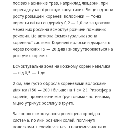
посівах насінників трав, наприклад люцерни, при
пересаджуванні розсади капустяних. Вище від зони
росту розміщені кореневі волосинки — тонкі
вирости клітин епідер­місу 0,2 — 1,0 см завдовжки.
Через них рослина всмоктує розчини поживних
речовин. Це активна (всмоктувальна) зона
кореневої сис­теми. Кореневі волоски відмирають
через кожних 15 — 20 днів і зно­ву утворюються на
ростучих коренях.
Всмоктувальна зона на кожному корені невелика
— від 0,5 — 1 до
2 см, але густо обросла кореневими волосками
ділянка (150 — 200 і більше на 1 см 2 ). Ризосфера
коренів, проникаючи між ґрунтовими частинками,
міцно утримує рослину в ґрунті.
За зоною всмоктування розміщена провідна
система, по якій розчи­ни солей, поглинуті
волосками, переміщуються в надземну частину