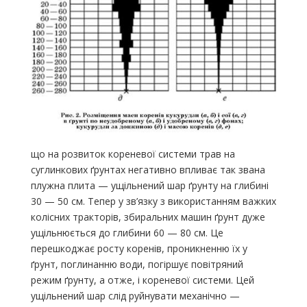
що на розвиток кореневої системи трав на
суглинкових ґрунтах нега­тивно впливає так звана
плужна плита — ущільнений шар ґрунту на глибині
30 — 50 см. Тепер у зв’язку з використанням важких
колісних тракторів, збиральних машин ґрунт дуже
ущільнюється до глибини 60 — 80 см. Це
перешкоджає росту коренів, проникненню їх у
ґрунт, поглинанню води, погіршує повітряний
режим ґрунту, а отже, і коре­невої системи. Цей
ущільнений шар слід руйнувати механічно —