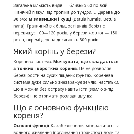
Загальна кількість видів — близько 60 по всій
Північній півкулі від тропіків до тундри. L. Дерева
до
30 (45) м заввишки і кущі
(Betula humilis, Betula
nana). Граничний вік більшості видів беріз не
перевищує 100—120 років, у берези жовтої — 150
років, окремі дерева досягають 300 років.
Який корінь у берези?
Коренева система:
Мочкувата, що складається
з тонких і коротких коренів
. Це не дозволяє
березі рости на сухих піщаних ґрунтах. Коренева
система дуже сильно знезаражує землю, настільки,
що її можна без остраху навіть їсти (землю з-під
берези) і не отримати розлади шлунка.
Що є основною функцією
кореня?
Основні функції
К.: забезпечення мінерального та
водного живлення (поглинання і транспорт води та