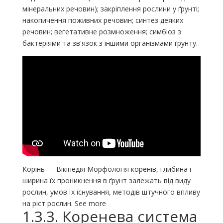
мінеральних речовин); закріплення рослини у ґрунті;
накопичення поживних речовин; синтез деяких
речовин; вегетативне розмноження; симбіоз з
бактеріями та зв'язок з іншими організмами ґрунту.
Корінь — Вікіпедія Морфологія коренів, глибина і
ширина їх проникнення в ґрунт залежать від виду
рослин, умов їх існування, методів штучного впливу
на ріст рослин. See more
1.3.3. Коренева система