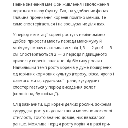
Певне значення має фон живлення і зволоження
верхнього шару ґрунту. Так, на удобрених фонах
глибина проникання коренів поміт­но менша. Те
саме спостерігається і на зрошуваних ділянках.
У період вегетації корені ростуть нерівномірно
Добові прирости мають періоди максимуму й
мінімуму і можуть коливатися від 1,5 — 2 до 4 — 5
см. Спостерігаються 2 — 3 періоди підвищеного
приросту ко­ренів залежно від біотипу рослин.
Найбільший темп росту коренів у дуже поширених
однорічних кормових культур (гороху, вівса, ярого і
озимого жита, суданської трави, кукурудзи)
спостерігається у пе­ріод викидання волоті
(колосіння, бутонізації).
Слід зазначити, що корені деяких рослин, зокрема
кукурудзи, ростуть до настання молочно-воскової
стиглості, тобто значно довше, ніж вважалося
раніше. Можлива інерція росту коріння в разі при­