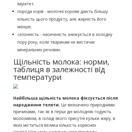
імунітет;
порода корів - молочні корови дають більшу
кількість цього продукту, але жирність його
менше;
сезонність - насиченість знижується в холодну
пору року, коли тваринам не вистачає
мінеральних речовин.
Щільність молока: норми,
таблиця в залежності від
температури
Найбільша щільність молока фіксується після
народження теляти.
Це визначено природними
причинами, так як в перші дні молодняк годують
молозивом, в складі якого присутні кульки жиру, в
яких міститься велика кількість корисних
кислот.Щільність натурального продукту