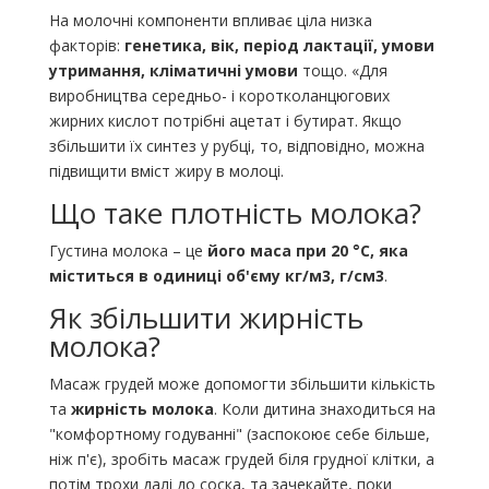
На молочні компоненти впливає ціла низка
факторів:
генетика, вік, період лактації, умови
утримання, кліматичні умови
тощо. «Для
виробництва середньо- і коротколанцюгових
жирних кислот потрібні ацетат і бутират. Якщо
збільшити їх синтез у рубці, то, відповідно, можна
підвищити вміст жиру в молоці.
Що таке плотність молока?
Густина молока – це
його маса при 20 °С, яка
міститься в одиниці об'єму кг/м3, г/см3
.
Як збільшити жирність
молока?
Масаж грудей може допомогти збільшити кількість
та
жирність молока
. Коли дитина знаходиться на
"комфортному годуванні" (заспокоює себе більше,
ніж п'є), зробіть масаж грудей біля грудної клітки, а
потім трохи далі до соска, та зачекайте, поки