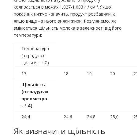
коливається в межах 1,027-1,033 г / см ³. Якщо
показник нижче - значить, продукт розбавили, а
якщо вище - з нього зняли жири. Розглянемо, як
змінюється щільність молока в залежності від його
температури:
Температура
(в градусах
Цельсія - ° С)
17
18
19
20
2
Щільність
(в градусах
ареометра
- ° А)
24,4
24,6
24,8
25,0
2
Як визначити щільність