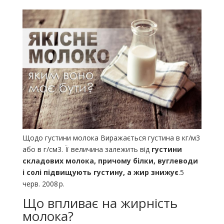
Щодо густини молока Виражається густина в кг/м3
або в г/см3. Її величина залежить від
густини
складових молока, причому білки, вуглеводи
і солі підвищують густину, а жир знижує
.5
черв. 2008 р.
Що впливає на жирність
молока?