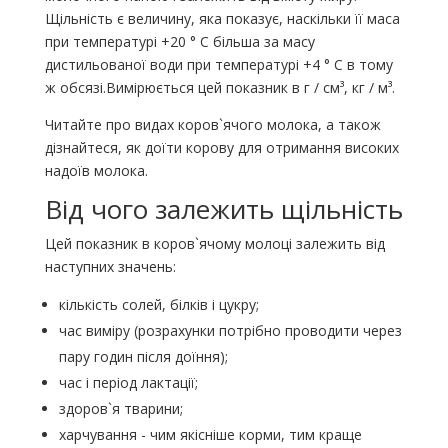
Щільність є величину, яка показує, наскільки її маса
при температурі +20 ° С більша за масу
дистильованої води при температурі +4 ° С в тому
ж обсязі.Вимірюється цей показник в г / см³, кг / м³.
Читайте про видах коров`ячого молока, а також
дізнайтеся, як доїти корову для отримання високих
надоїв молока.
Від чого залежить щільність
Цей показник в коров`ячому молоці залежить від
наступних значень:
кількість солей, білків і цукру;
час виміру (розрахунки потрібно проводити через
пару годин після доїння);
час і період лактації;
здоров`я тварини;
харчування - чим якісніше корми, тим краще