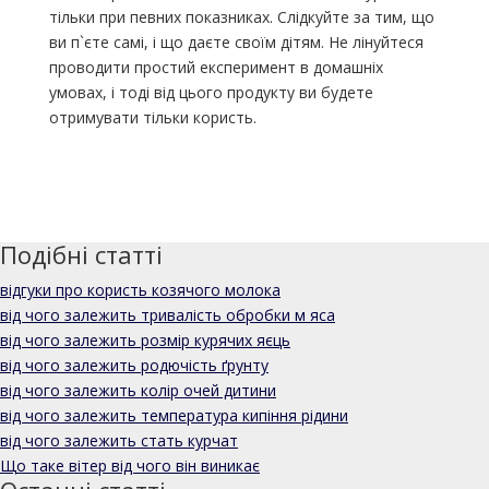
тільки при певних показниках. Слідкуйте за тим, що
ви п`єте самі, і що даєте своїм дітям. Не лінуйтеся
проводити простий експеримент в домашніх
умовах, і тоді від цього продукту ви будете
отримувати тільки користь.
Подібні статті
відгуки про користь козячого молока
від чого залежить тривалість обробки м яса
від чого залежить розмір курячих яєць
від чого залежить родючість ґрунту
від чого залежить колір очей дитини
від чого залежить температура кипіння рідини
від чого залежить стать курчат
Що таке вітер від чого він виникає