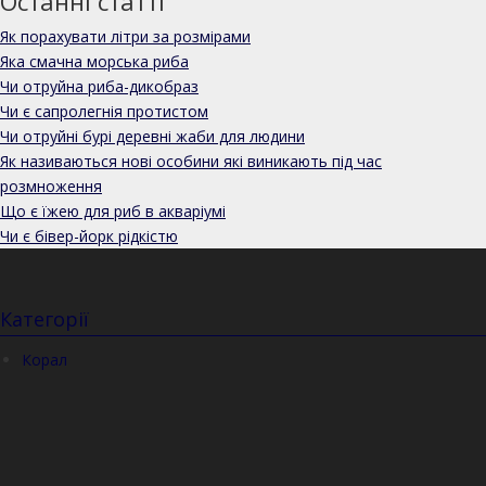
Останні статті
Як порахувати літри за розмірами
Яка смачна морська риба
Чи отруйна риба-дикобраз
Чи є сапролегнія протистом
Чи отруйні бурі деревні жаби для людини
Як називаються нові особини які виникають під час
розмноження
Що є їжею для риб в акваріумі
Чи є бівер-йорк рідкістю
Категорії
Корал