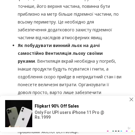
точніше, його верхня частина, повинна бути
приблизно на метр більше підземної частини, по
всьому периметру. Це необхідно для
забезпечення додаткового захисту підземної
частини від наслідків атмосферних явищ.
Як побудувати винний льох на дачі
самостійно Вентиляція льоху своїми
руками
. Вентиляція вкрай необхідна у погребі,
інакше продукти будуть псуватися і гнити, а
оздоблення скоро прийде в непридатний стан і ви
понесете величезні витрати. Організувати її
доволі просто, варто лише забезпечити
правильну циркуляцію повітря всередині льоху.
Для цього слід ввести в готове приміщення дві
труби на різному рівні від підлоги і на
протилежних стінах, коротше кажучи, за всіма
правилами якісної вентиляції.