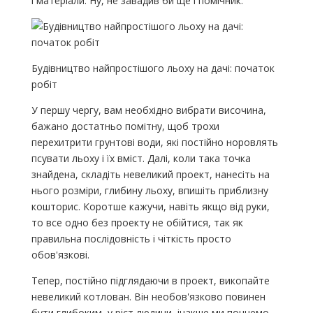
і матеріали. Ну, не завадив би ще і помічник.
Будівництво найпростішого льоху на дачі: початок
робіт
У першу чергу, вам необхідно вибрати височина,
бажано достатньо помітну, щоб трохи
перехитрити грунтові води, які постійно норовлять
псувати льоху і їх вміст. Далі, коли така точка
знайдена, складіть невеликий проект, нанесіть на
нього розміри, глибину льоху, впишіть приблизну
кошторис. Коротше кажучи, навіть якщо від руки,
то все одно без проекту не обійтися, так як
правильна послідовність і чіткість просто
обов'язкові.
Тепер, постійно підглядаючи в проект, викопайте
невеликий котлован. Він необов'язково повинен
бути глибоким, у ріст людини, інакше ми почнемо