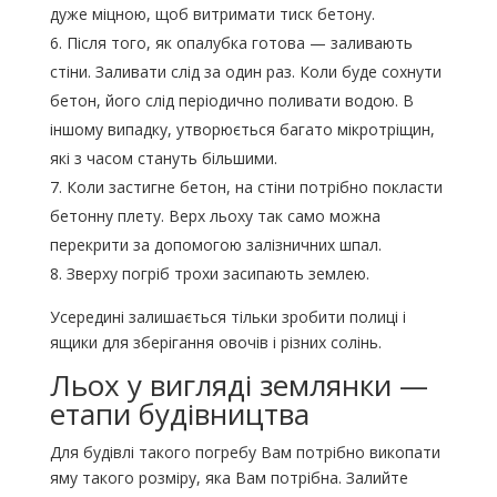
дуже міцною, щоб витримати тиск бетону.
Після того, як опалубка готова — заливають
стіни. Заливати слід за один раз. Коли буде сохнути
бетон, його слід періодично поливати водою. В
іншому випадку, утворюється багато мікротріщин,
які з часом стануть більшими.
Коли застигне бетон, на стіни потрібно покласти
бетонну плету. Верх льоху так само можна
перекрити за допомогою залізничних шпал.
Зверху погріб трохи засипають землею.
Усередині залишається тільки зробити полиці і
ящики для зберігання овочів і різних солінь.
Льох у вигляді землянки —
етапи будівництва
Для будівлі такого погребу Вам потрібно викопати
яму такого розміру, яка Вам потрібна. Залийте