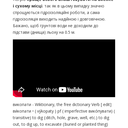
і сухому місці
. так як в цьому випадку значно
спрощуються гідроізоляційні роботи, а сама
гідроізоляція виходить надійною і довговічною.
Бажано, щоб грунтові води не доходили до
підстави (днища) льоху на 0.5 м.
викопати - Wiktionary, the free dictionary Verb [ edit]
ви́копати • ( výkopaty ) pf ( imperfective вико́пувати) (
transitive) to dig (:ditch, hole, grave, well, etc.) to dig
out, to dig up, to excavate (:buried or planted thing)