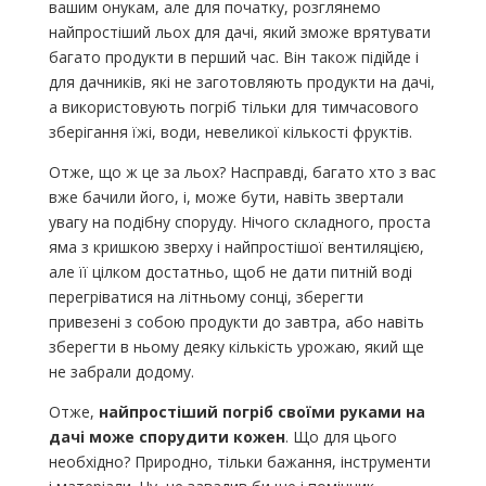
вашим онукам, але для початку, розглянемо
найпростіший льох для дачі, який зможе врятувати
багато продукти в перший час. Він також підійде і
для дачників, які не заготовляють продукти на дачі,
а використовують погріб тільки для тимчасового
зберігання їжі, води, невеликої кількості фруктів.
Отже, що ж це за льох? Насправді, багато хто з вас
вже бачили його, і, може бути, навіть звертали
увагу на подібну споруду. Нічого складного, проста
яма з кришкою зверху і найпростішої вентиляцією,
але її цілком достатньо, щоб не дати питній воді
перегріватися на літньому сонці, зберегти
привезені з собою продукти до завтра, або навіть
зберегти в ньому деяку кількість урожаю, який ще
не забрали додому.
Отже,
найпростіший погріб своїми руками на
дачі може спорудити кожен
. Що для цього
необхідно? Природно, тільки бажання, інструменти