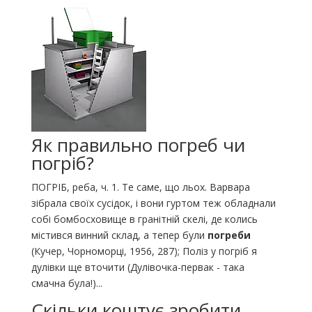
Як правильно погреб чи
погріб?
ПОГРІБ, реба, ч. 1. Те саме, що льох. Варвара
зібрала своїх сусідок, і вони гуртом теж обладнали
собі бомбосховище в гранітній скелі, де колись
містився винний склад, а тепер були
погреби
(Кучер, Чорноморці, 1956, 287); Поліз у погріб я
дулівки ще вточити (Дулівочка-первак - така
смачна була!)...
Скільки коштує зробити