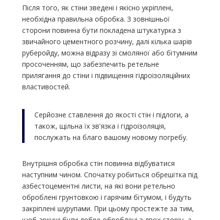
Після того, як стіни зведені і якісно укріплені,
необхідна правильна обробка. З зовнішньої
сторони повинна бути покладена штукатурка з
звичайного цементного розчину, далі кілька шарів
руберойду, можна відразу зі смоляної або бітумним
просоченням, що забезпечить ретельне
прилягання до стіни і підвищення гідроізоляційних
властивостей.
Серйозне ставлення до якості стін і підлоги, а
також, щільна їх зв'язка і гідроізоляція,
послужать на благо вашому новому погребу.
Внутрішня обробка стін повинна відбуватися
наступним чином. Спочатку робиться обрешітка під
азбестоцементні листи, на які вони ретельно
оброблені грунтовкою і гарячим бітумом, і будуть
закріплені шурупами. При цьому простежте за тим,
щоб аркуші були добре оброблені з двох сторін, а