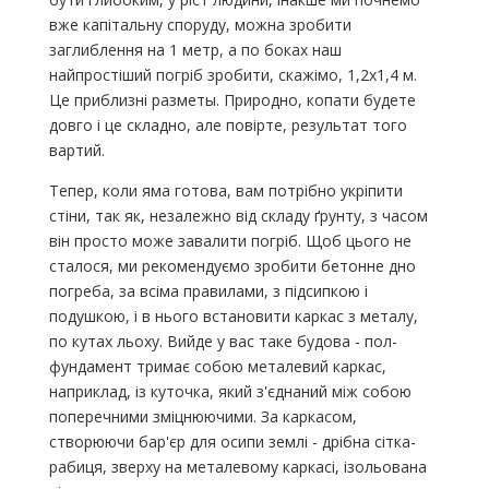
вже капітальну споруду, можна зробити
заглиблення на 1 метр, а по боках наш
найпростіший погріб зробити, скажімо, 1,2х1,4 м.
Це приблизні разметы. Природно, копати будете
довго і це складно, але повірте, результат того
вартий.
Тепер, коли яма готова, вам потрібно укріпити
стіни, так як, незалежно від складу ґрунту, з часом
він просто може завалити погріб. Щоб цього не
сталося, ми рекомендуємо зробити бетонне дно
погреба, за всіма правилами, з підсипкою і
подушкою, і в нього встановити каркас з металу,
по кутах льоху. Вийде у вас таке будова - пол-
фундамент тримає собою металевий каркас,
наприклад, із куточка, який з'єднаний між собою
поперечними зміцнюючими. За каркасом,
створюючи бар'єр для осипи землі - дрібна сітка-
рабиця, зверху на металевому каркасі, ізольована