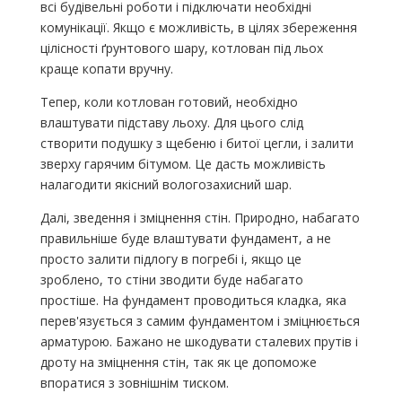
всі будівельні роботи і підключати необхідні
комунікації. Якщо є можливість, в цілях збереження
цілісності ґрунтового шару, котлован під льох
краще копати вручну.
Тепер, коли котлован готовий, необхідно
влаштувати підставу льоху. Для цього слід
створити подушку з щебеню і битої цегли, і залити
зверху гарячим бітумом. Це дасть можливість
налагодити якісний вологозахисний шар.
Далі, зведення і зміцнення стін. Природно, набагато
правильніше буде влаштувати фундамент, а не
просто залити підлогу в погребі і, якщо це
зроблено, то стіни зводити буде набагато
простіше. На фундамент проводиться кладка, яка
перев'язується з самим фундаментом і зміцнюється
арматурою. Бажано не шкодувати сталевих прутів і
дроту на зміцнення стін, так як це допоможе
впоратися з зовнішнім тиском.