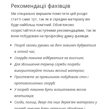
Рекомендації фахівців
Ми спеціально вирішили помістити цей розділ
статті саме тут, так як в середині матеріалу він
буде найбільш помітний. Обов'язково
скористайтеся наступними рекомендаціями, так як
вони побудовані на професійну думку фахівців.
Погріб своїми руками на дачі повинен будуватися
в літній час;
Споруда повинна відбуватися на височині;
Для збільшення терміну служби погреби
використовуйте тільки якісний матеріал;
Простежте за правильною побудовою стін і
противоосыпных споруд;
У погребі повинна бути влаштована якісна
вентиляція;
Сходи, полиці, двері та інші дерев'яні матеріали у
погребі повинні бути ретельно оброблені і