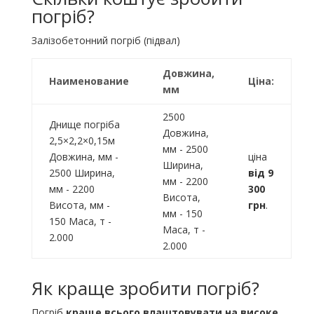
погріб?
Залізобетонний погріб (підвал)
Довжина,
Наименование
Ціна:
мм
2500
Днище погріба
Довжина,
2,5×2,2×0,15м
мм - 2500
Довжина, мм -
ціна
Ширина,
2500 Ширина,
від 9
мм - 2200
мм - 2200
300
Висота,
Висота, мм -
грн
.
мм - 150
150 Маса, т -
Маса, т -
2.000
2.000
Як краще зробити погріб?
Погріб
краще всього влаштовувати на високе