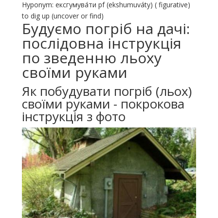
Hyponym: ексгумува́ти pf (ekshumuváty) ( figurative)
to dig up (uncover or find)
Будуємо погріб на дачі:
послідовна інструкція
по зведенню льоху
своїми руками
Як побудувати погріб (льох)
своїми руками - покрокова
інструкція з фото