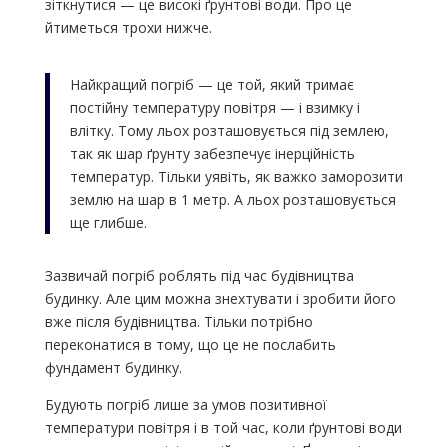
зіткнутися — це високі ґрунтові води. Про це
йтиметься трохи нижче.
Найкращий погріб — це той, який тримає
постійну температуру повітря — і взимку і
влітку. Тому льох розташовується під землею,
так як шар ґрунту забезпечує інерційність
температур. Тільки уявіть, як важко заморозити
землю на шар в 1 метр. А льох розташовується
ще глибше.
Зазвичай погріб роблять під час будівництва
будинку. Але цим можна знехтувати і зробити його
вже після будівництва. Тільки потрібно
переконатися в тому, що це не послабить
фундамент будинку.
Будують погріб лише за умов позитивної
температури повітря і в той час, коли ґрунтові води