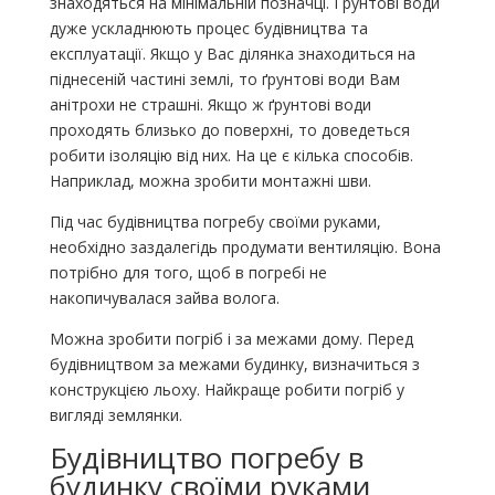
знаходяться на мінімальній позначці. Ґрунтові води
дуже ускладнюють процес будівництва та
експлуатації. Якщо у Вас ділянка знаходиться на
піднесеній частині землі, то ґрунтові води Вам
анітрохи не страшні. Якщо ж ґрунтові води
проходять близько до поверхні, то доведеться
робити ізоляцію від них. На це є кілька способів.
Наприклад, можна зробити монтажні шви.
Під час будівництва погребу своїми руками,
необхідно заздалегідь продумати вентиляцію. Вона
потрібно для того, щоб в погребі не
накопичувалася зайва волога.
Можна зробити погріб і за межами дому. Перед
будівництвом за межами будинку, визначиться з
конструкцією льоху. Найкраще робити погріб у
вигляді землянки.
Будівництво погребу в
будинку своїми руками