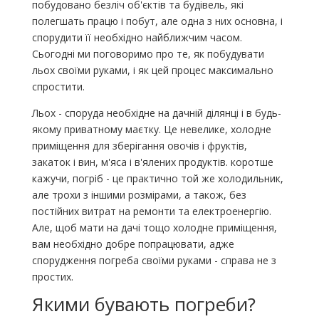
побудовано безліч об'єктів та будівель, які
полегшать працю і побут, але одна з них основна, і
спорудити її необхідно найближчим часом.
Сьогодні ми поговоримо про те, як побудувати
льох своїми руками, і як цей процес максимально
спростити.
Льох - споруда необхідне на дачній ділянці і в будь-
якому приватному маєтку. Це невелике, холодне
приміщення для зберігання овочів і фруктів,
закаток і вин, м'яса і в'ялених продуктів. коротше
кажучи, погріб - це практично той же холодильник,
але трохи з іншими розмірами, а також, без
постійних витрат на ремонти та електроенергію.
Але, щоб мати на дачі тощо холодне приміщення,
вам необхідно добре попрацювати, адже
спорудження погреба своїми руками - справа не з
простих.
Якими бувають погреби?