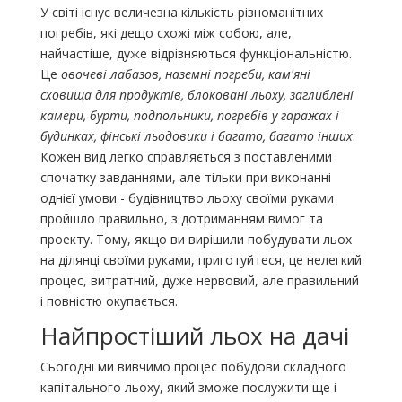
У світі існує величезна кількість різноманітних
погребів, які дещо схожі між собою, але,
найчастіше, дуже відрізняються функціональністю.
Це
овочеві лабазов, наземні погреби, кам'яні
сховища для продуктів, блоковані льоху, заглиблені
камери, бурти, подпольники, погребів у гаражах і
будинках, фінські льодовики і багато, багато інших
.
Кожен вид легко справляється з поставленими
спочатку завданнями, але тільки при виконанні
однієї умови - будівництво льоху своїми руками
пройшло правильно, з дотриманням вимог та
проекту. Тому, якщо ви вирішили побудувати льох
на ділянці своїми руками, приготуйтеся, це нелегкий
процес, витратний, дуже нервовий, але правильний
і повністю окупається.
Найпростіший льох на дачі
Сьогодні ми вивчимо процес побудови складного
капітального льоху, який зможе послужити ще і