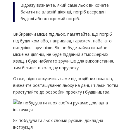
Відразу визначте, який саме льох ви хочете
бачити на власній ділянці, погріб всередині
будівлі або ж окремий погріб.
Вибираючи місце під льох, пам'ятайте, що погріб
під будинком або, наприклад, гаражем, набагато
вигідніше і зручніше. Він не буде займати зайве
місце на ділянці, не буде підданий атмосферних
явищ, і буде набагато зручніше для використання,
тим більше, в холодну пору року.
Отже, відштовхуючись саме від подібних нюансів,
визначте розташування льоху на дачі, і тільки потім
приступайте до розробки проекту і будівництва.
Як побудувати льох своїми руками: докладна
інструкція