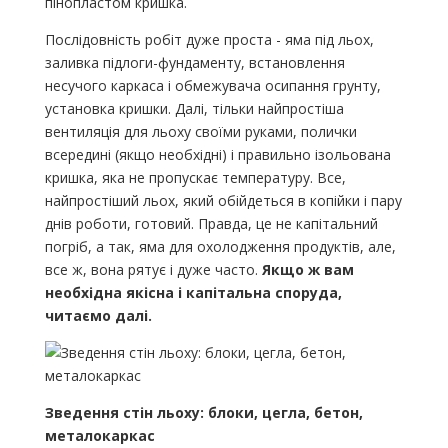
пінопластом кришка.
Послідовність робіт дуже проста - яма під льох,
заливка підлоги-фундаменту, встановлення
несучого каркаса і обмежувача осипання грунту,
установка кришки. Далі, тільки найпростіша
вентиляція для льоху своїми руками, полички
всередині (якщо необхідні) і правильно ізольована
кришка, яка не пропускає температуру. Все,
найпростіший льох, який обійдеться в копійки і пару
днів роботи, готовий. Правда, це не капітальний
погріб, а так, яма для охолодження продуктів, але,
все ж, вона рятує і дуже часто.
Якщо ж вам
необхідна якісна і капітальна споруда,
читаємо далі.
Зведення стін льоху: блоки, цегла, бетон,
металокаркас