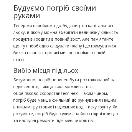
Будуємо погріб своїми
руками
Тепер ми перейдемо до будівництва капітального
льоху, в якому можна зберігати величезну кількість
продуктів і ходити в повний зріст. Але пам'ятайте,
що тут необхідно слідувати плану і дотримуватися
безліч нюансів, про які ми і розповімо в нашій
статті.
Вибір місця під льох
Безумовно, погріб повинен бути розташований на
піднесеності, і якщо така можливість є,
обов'язково скористайтеся нею. Таким чином,
погріб буде менше схильний до руйнування і іншим
впливам грунтових і підземних вод, тиску грунту. Як
розумієте, погріб буде сухим і на його гідроізоляцію
та наступні ремонти піде менше коштів.