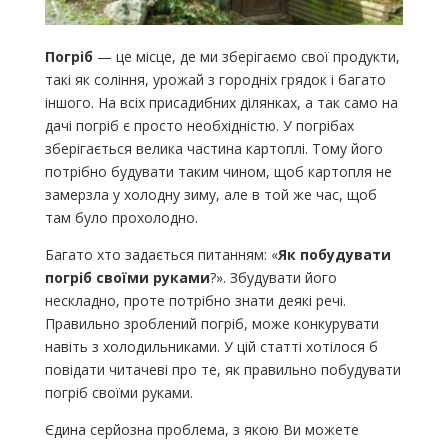
Погріб
— це місце, де ми зберігаємо свої продукти,
такі як соління, урожай з городніх грядок і багато
іншого. На всіх присадибних ділянках, а так само на
дачі погріб є просто необхідністю. У погрібах
зберігається велика частина картоплі. Тому його
потрібно будувати таким чином, щоб картопля не
замерзла у холодну зиму, але в той же час, щоб
там було прохолодно.
Багато хто задається питанням: «
Як побудувати
погріб своїми руками
?». Збудувати його
нескладно, проте потрібно знати деякі речі.
Правильно зроблений погріб, може конкурувати
навіть з холодильниками. У цій статті хотілося б
повідати читачеві про те, як правильно побудувати
погріб своїми руками.
Єдина серйозна проблема, з якою Ви можете