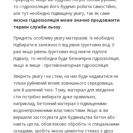
то і гідроізоляцію його будемо робити самостійно,
але тут необхідно підвищену увагу, так як саме
якісна гідроізоляція може значно продовжити
термін служби льоху.
Приділіть особливу увагу матеріалів. Їх необхідно
підбирати в залежності від рівня грунтових вод. У
разі якщо рівень ґрунтових вод нижче підлоги
підвалу, то необхідна буде безнапірна гідроізоляція,
якщо ж вище - противонапорная гідроізоляція.
Зверніть увагу і на стіни, на них буде надаватися не
тільки руйнівний вплив зовнішнього середовища,
але й шалений тиск. Тому, матеріал для зведення
стін потрібно вибирати дуже правильно,
наприклад, бетонний матеріал з підвищеними
водонепроникними властивостями. Якщо ж ви
вирішили застосувати для будівництва бетон або
навіть цегла, обов'язково обробіть їх спеціальними
складами, зробіть якісну цементну стяжку з двох