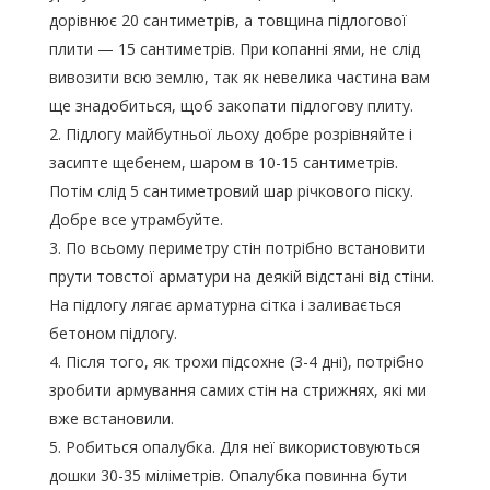
дорівнює 20 сантиметрів, а товщина підлогової
плити — 15 сантиметрів. При копанні ями, не слід
вивозити всю землю, так як невелика частина вам
ще знадобиться, щоб закопати підлогову плиту.
Підлогу майбутньої льоху добре розрівняйте і
засипте щебенем, шаром в 10-15 сантиметрів.
Потім слід 5 сантиметровий шар річкового піску.
Добре все утрамбуйте.
По всьому периметру стін потрібно встановити
прути товстої арматури на деякій відстані від стіни.
На підлогу лягає арматурна сітка і заливається
бетоном підлогу.
Після того, як трохи підсохне (3-4 дні), потрібно
зробити армування самих стін на стрижнях, які ми
вже встановили.
Робиться опалубка. Для неї використовуються
дошки 30-35 міліметрів. Опалубка повинна бути