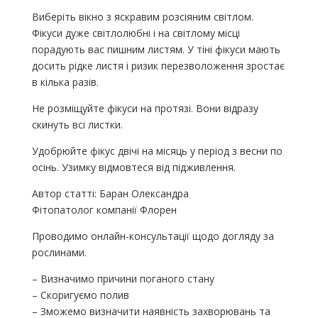
Виберіть вікно з яскравим розсіяним світлом.
Фікуси дуже світлолюбні і на світлому місці
порадують вас пишним листям. У тіні фікуси мають
досить рідке листя і ризик перезволоження зростає
в кілька разів.
Не розміщуйте фікуси на протязі. Вони відразу
скинуть всі листки.
Удобрюйте фікус двічі на місяць у період з весни по
осінь. Узимку відмовтеся від підживлення.
Автор статті: Баран Олександра
Фітопатолог компанії Флорен
Проводимо онлайн-консультації щодо догляду за
рослинами.
– Визначимо причини поганого стану
– Скоригуємо полив
– Зможемо визначити наявність захворювань та