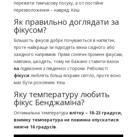
пережити тимчасову посуху, а от постійне
перезволоження – навряд. Кеш
Як правильно доглядати за
фікусом?
Більшість фікусів добре почуваються в напівтіні,
проте найкраще їм підходять вікна східного або
західного напрямків. Прямі сонячні промені фікусам,
навпаки, шкодять, тому не бажано ставити вазон
на
підвіконня з південної сторони. Ряболисті
фікуси
люблять більш яскраве світло, проте воно
має бути розсіяним. Кеш
Яку температуру любить
фікус Бенджаміна?
Оптимальна температура
влітку – 18-23 градуси,
взимку температура не повинна опускатися
нижче 16 градусів
.