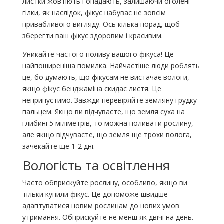
листки жовтіють і опадають, залишаючи оголені
гілки, як наслідок, фікус набуває не зовсім
привабливого вигляду. Ось кілька порад, щоб
зберегти ваш фікус здоровим і красивим.
Уникайте частого поливу вашого фікуса! Це
найпоширеніша помилка. Найчастіше люди роблять
це, бо думають, що фікусам не вистачає вологи,
якщо фікус бенджаміна скидає листя. Це
неприпустимо. Завжди перевіряйте земляну грудку
пальцем. Якщо ви відчуваєте, що земля суха на
глибині 5 міліметрів, то можна поливати рослину,
але якщо відчуваєте, що земля ще трохи волога,
зачекайте ще 1-2 дні.
Вологість та освітлення
Часто обприскуйте рослину, особливо, якщо ви
тільки купили фікус. Це допоможе швидше
адаптуватися новим рослинам до нових умов
утримання. Обприскуйте не менш як двічі на день.