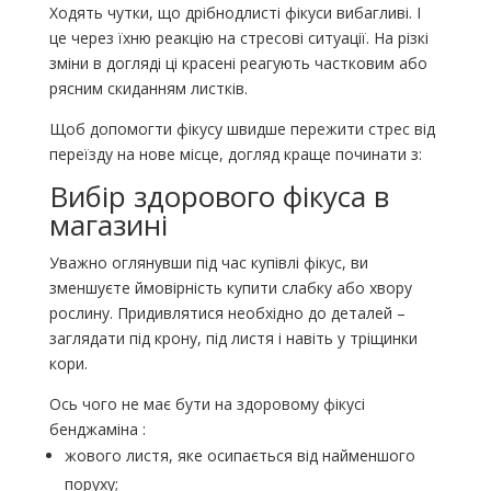
Ходять чутки, що дрібнодлисті фікуси вибагливі. І
це через їхню реакцію на стресові ситуації. На різкі
зміни в догляді ці красені реагують частковим або
рясним скиданням листків.
Щоб допомогти фікусу швидше пережити стрес від
переїзду на нове місце, догляд краще починати з:
Вибір здорового фікуса в
магазині
Уважно оглянувши під час купівлі фікус, ви
зменшуєте ймовірність купити слабку або хвору
рослину. Придивлятися необхідно до деталей –
заглядати під крону, під листя і навіть у тріщинки
кори.
Ось чого не має бути на здоровому фікусі
бенджаміна :
жового листя, яке осипається від найменшого
поруху;