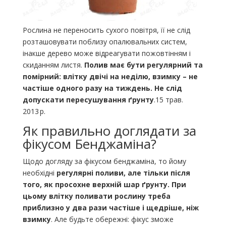
Рослина не переносить сухого повітря, її не слід
розташовувати поблизу опалювальних систем,
інакше дерево може відреагувати пожовтінням і
скиданням листя.
Полив має бути регулярний та
помірний: влітку двічі на неділю, взимку – не
частіше одного разу на тиждень.
Не слід
допускати пересушування ґрунту
.15 трав.
2013 р.
Як правильно доглядати за
фікусом Бенджаміна?
Щодо догляду за фікусом бенджаміна, то йому
необхідні
регулярні поливи, але тільки після
того, як просохне верхній шар ґрунту.
При
цьому влітку поливати рослину треба
приблизно у два рази частіше і щедріше, ніж
взимку
. Але будьте обережні: фікус зможе