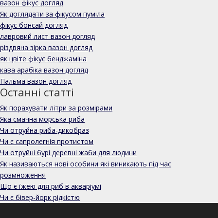
вазон фікус догляд
Як доглядати за фікусом пуміла
фікус бонсай догляд
лавровий лист вазон догляд
різдвяна зірка вазон догляд
як цвіте фікус бенджаміна
кава арабіка вазон догляд
Пальма вазон догляд
Останні статті
Як порахувати літри за розмірами
Яка смачна морська риба
Чи отруйна риба-дикобраз
Чи є сапролегнія протистом
Чи отруйні бурі деревні жаби для людини
Як називаються нові особини які виникають під час
розмноження
Що є їжею для риб в акваріумі
Чи є бівер-йорк рідкістю