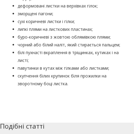
деформовані листки на верхівках гілок;
зморщені пагони;
сухі коричневі листки і гілки;
липкі плями на листкових пластинах;
буро-коричневі з жовтою облямівкою плями;
чорний або білий наліт, який стирається пальцем;
білі пухнасті вкраплення в тріщинках, кутиках і на
листі;
павутинки в кутах між гілками або листками;
скупчення білих крупинок біля прожилки на
зворотному боці листка.
Подібні статті