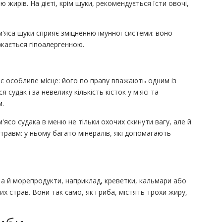
жирів. На дієті, крім щуки, рекомендується їсти овочі,
'яса щуки сприяє зміцненню імунної системи: воно
ажається гіпоалергенною.
ає особливе місце: його по праву вважають одним із
судак і за невелику кількість кісток у м'ясі та
м.
со судака в меню не тільки охочих скинути вагу, але й
 травм: у ньому багато мінералів, які допомагають
 а й морепродукти, наприклад, креветки, кальмари або
их страв. Вони так само, як і риба, містять трохи жиру,