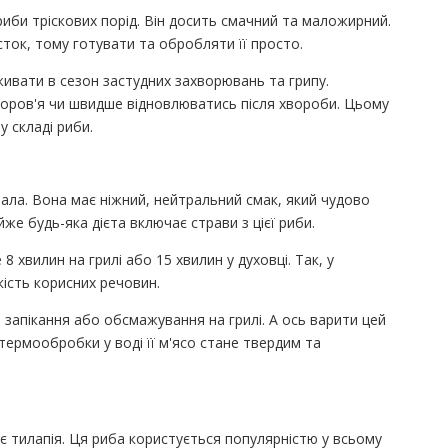
риби тріскових порід. Він досить смачний та маложирний.
сток, тому готувати та обробляти її просто.
ивати в сезон застудних захворювань та грипу.
доров'я чи швидше відновлюватись після хвороби. Цьому
у складі риби.
бала. Вона має ніжний, нейтральний смак, який чудово
йже будь-яка дієта включає страви з цієї риби.
8 хвилин на грилі або 15 хвилин у духовці. Так, у
ість корисних речовин.
апікання або обсмажування на грилі. А ось варити цей
термообробки у воді її м'ясо стане твердим та
 тилапія. Ця риба користується популярністю у всьому