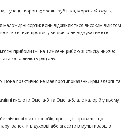
ша, тунець, короп, форель, зубатка, морський окунь,
я маложирні сорти: вони відрізняються високим вмістом
 досить ситний продукт, ви довго не відчуватимете
м'ясні прийоми їжі на тиждень рибою зі списку нижче:
ити калорійність раціону.
о. Вона практично не має протипоказань, крім алергії та
замінні кислоти Омега-3 та Омега-6, але калорій у ньому
езліччю різних способів, проте діє правило: що
ару, запекти в духовці або згасити в мультиварці з