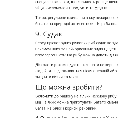
спеціальні кислоти, що сприяють розщепленню 
яйця, кисломолочні продукти та фрукти.
Також регулярне вживання в їжу нежирного м
багате на природні антисептики. Ця риба вв
9. Судак
Серед прісноводних річкових риб судак посід
найсмачніших та найкорисніших видів.Цінується 
гіпоалергенність: цю рибу можна давати дітя
Дієтологи рекомендують включати нежирне м'я
людей, які відновлюються після операцій або
зміцнити кістки та м'язи.
Що можна зробити?
Включити до раціону не тільки нежирну рибу,
мідії, з яких можна приготувати багато смачн
багаті на білок і корисні речовини.