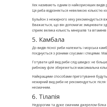
Хек називають одним із найкорисніших видів 
Ця риба відрізняється невеликою кількістю кі
Бульйон з нежирного хеку рекомендується вж
Вважається, що він допомагає зміцнювати з
сприяє велика кількість мінералів та вітамінів 
5. Камбала
До видів пісної риби належить і морська кам
поєднується з різними соусами і спеціями. Ма
Готувати цей вид риби слід швидко: не більше 
рибному філе збережеться максимальна кільк
Найкращими способами приготування будуть з
нежирний вид риби не рекомендується: після 
несмачним.
6. Тілапія
Недорогим та дуже смачним джерелом білка є