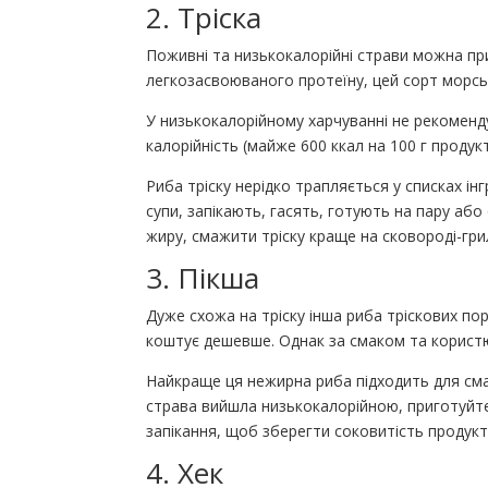
2. Тріска
Поживні та низькокалорійні страви можна при
легкозасвоюваного протеїну, цей сорт морсь
У низькокалорійному харчуванні не рекоменд
калорійність (майже 600 ккал на 100 г продукт
Риба тріску нерідко трапляється у списках інг
супи, запікають, гасять, готують на пару аб
жиру, смажити тріску краще на сковороді-гри
3. Пікша
Дуже схожа на тріску інша риба тріскових по
коштує дешевше. Однак за смаком та користю 
Найкраще ця нежирна риба підходить для сма
страва вийшла низькокалорійною, приготуйте
запікання, щоб зберегти соковитість продукт
4. Хек