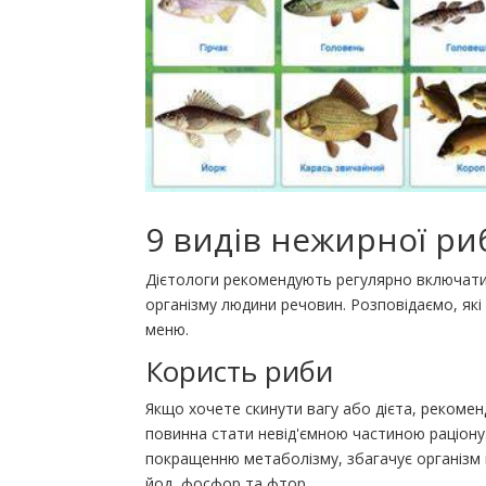
9 видів нежирної ри
Дієтологи рекомендують регулярно включати 
організму людини речовин. Розповідаємо, які
меню.
Користь риби
Якщо хочете скинути вагу або дієта, реком
повинна стати невід'ємною частиною раціону
покращенню метаболізму, збагачує організм 
йод, фосфор та фтор.