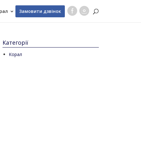
рал
Замовити дзвінок
Категорії
Корал