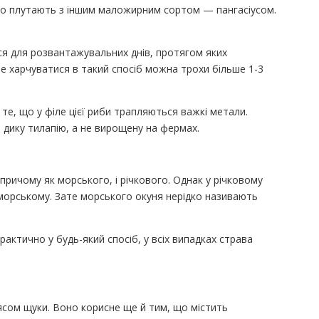
асто плутають з іншим маложирним сортом — пангасіусом.
я для розвантажувальних днів, протягом яких
е харчуватися в такий спосіб можна трохи більше 1-3
 те, що у філе цієї риби трапляються важкі метали.
 дику тилапію, а не вирощену на фермах.
 причому як морського, і річкового. Однак у річковому
 морському. Зате морського окуня нерідко називають
рактично у будь-який спосіб, у всіх випадках страва
ясом щуки. Воно корисне ще й тим, що містить