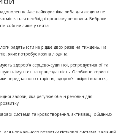
риби
 задоволення. Але найкорисніша риба для людини не
іях містяться необхідні організму речовини. Вибрали
ти собі не лише у свята.
ологи радять їсти не рідше двох разів на тиждень. На
ентів, яких потребує кожна людина.
имують здоров'я серцево-судинної, репродуктивної та
ищують імунітет та працездатність. Особливо корисні
ики передчасного старіння, здоров'я шкіри і волосся,
дної залози, яка регулює обмін речовин для
 розвитку.
рвової системи та кровотворення, активізації обмінних
ю, для нормального розвитку кісткової системи, задіяний