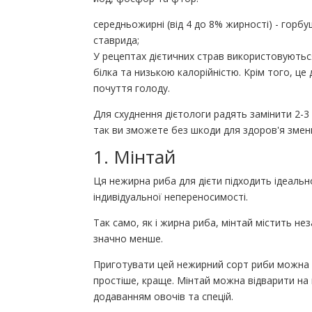
середньожирні (від 4 до 8% жирності) - горбу
ставрида;
У рецептах дієтичних страв використовуютьс
білка та низькою калорійністю. Крім того, це
почуття голоду.
Для схуднення дієтологи радять замінити 2-3 
так ви зможете без шкоди для здоров'я зменш
1. Мінтай
Ця нежирна риба для дієти підходить ідеальн
індивідуальної непереносимості.
Так само, як і жирна риба, мінтай містить не
значно менше.
Приготувати цей нежирний сорт риби можна б
простіше, краще. Мінтай можна відварити на п
додаванням овочів та спецій.