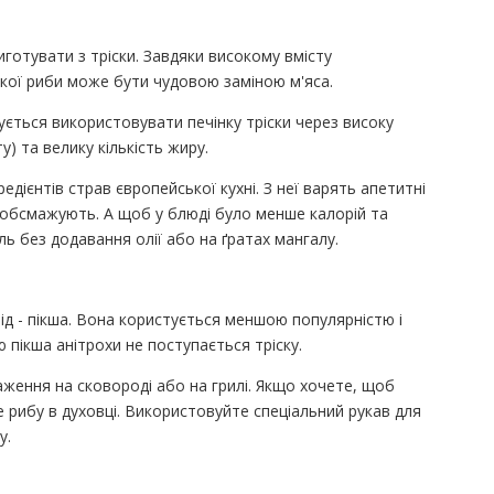
готувати з тріски. Завдяки високому вмісту
кої риби може бути чудовою заміною м'яса.
ується використовувати печінку тріски через високу
у) та велику кількість жиру.
редієнтів страв європейської кухні. З неї варять апетитні
о обсмажують. А щоб у блюді було менше калорій та
ль без додавання олії або на ґратах мангалу.
рід - пікша. Вона користується меншою популярністю і
пікша анітрохи не поступається тріску.
ження на сковороді або на грилі. Якщо хочете, щоб
 рибу в духовці. Використовуйте спеціальний рукав для
у.