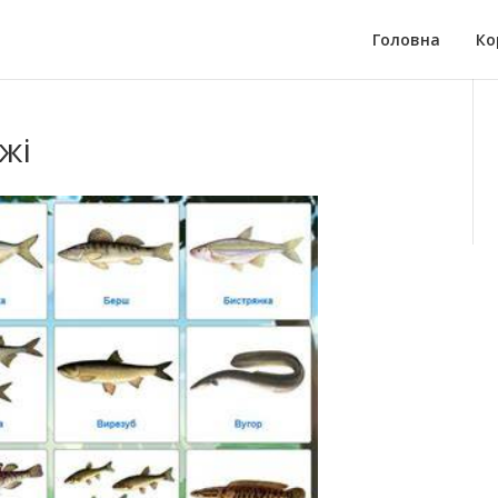
Головна
Ко
жі