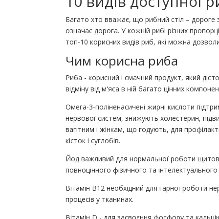
10 видів доступної 
Багато хто вважає, що рибний стіл – дороге
означає дорога. У кожній рибі різних пропорц
топ-10 корисних видів риб, які можна дозволи
Чим корисна риба
Риба - корисний і смачний продукт, який дієт
відміну від м'яса в ній багато цінних компон
Омега-3-поліненасичені жирні кислоти підтр
нервової систем, знижують холестерин, підв
вагітним і жінкам, що годують, для профілакт
кісток і суглобів.
Йод важливий для нормальної роботи щитови
повноцінного фізичного та інтелектуального
Вітамін B12 необхідний для гарної роботи не
процесів у тканинах.
Вітамін D - для засвоєння фосфору та кальці