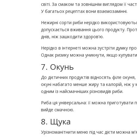
світі. За смаком та зовнішнім виглядом її ч
У багатьох рецептах вони взаємозамінні.
Нежирні сорти риби нерідко використовуютьс
допускається вживання цього продукту. Прот
днів, ніж зашкодити здоров'ю.
Нерідко в інтернеті можна зустріти думку про
Однак ризику можна уникнути, якщо купувати
7. Окунь
До дієтичних продуктів відносять філе окуня,
окуні набагато менше жиру та калорій, ніж у
одним із найсмачніших різновидів риби.
Риба ця універсальна: її можна приготувати п
вийде смачною.
8. Щука
Урізноманітнити меню під час дієти можна м'