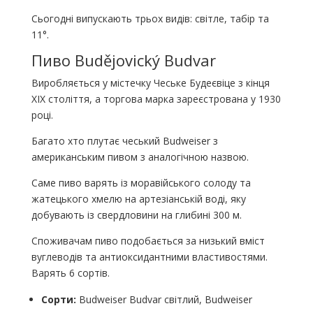
Сьогодні випускають трьох видів: світле, табір та
11°.
Пиво Budějovický Budvar
Виробляється у містечку Чеське Будеєвіце з кінця
XIX століття, а торгова марка зареєстрована у 1930
році.
Багато хто плутає чеський Budweiser з
американським пивом з аналогічною назвою.
Саме пиво варять із моравійського солоду та
жатецького хмелю на артезіанській воді, яку
добувають із свердловини на глибині 300 м.
Споживачам пиво подобається за низький вміст
вуглеводів та антиоксидантними властивостями.
Варять 6 сортів.
Сорти:
Budweiser Budvar світлий, Budweiser