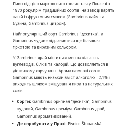
Пиво під цією маркою виготовляється у Пльзені з
1870 року.Крім традиційних сортів, на заводі варять
напій із фруктовим смаком (Gambrinus лайм та
бузина, Gambrinus цитрон).
Найпопулярніший сорт Gambrinus "деситка", а
Gambrinus чудове відрізняється ще більшою
гіркотою та виразним кольором.
У Gambrinus драй міститься менша кількість
вуглеводів, білків та калорій, що дозволяється в
дієтичному харчуванні. Ароматизовані сорти
Gambrinus мають низький вміст алкоголю - 2,1% і
виходить шляхом змішування пива та натуральних
соків.
Сорти:
Gambrinus оригінал “деситка”, Gambrinus
чудовий, Gambrinus преміум, Gambrinus драй,
Gambrinus ароматизований.
Де спробувати у Празі:
Pivnice Štupartská