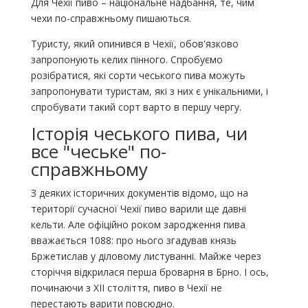
Для Чехії пиво – національне надбання, те, чим
чехи по-справжньому пишаються.
Туристу, який опинився в Чехії, обов'язково
запропонують келих пінного. Спробуємо
розібратися, які сорти чеського пива можуть
запропонувати туристам, які з них є унікальними, і
спробувати такий сорт варто в першу чергу.
Історія чеського пива, чи
все "чеське" по-
справжньому
З деяких історичних документів відомо, що на
території сучасної Чехії пиво варили ще давні
кельти. Але офіційно роком зародження пива
вважається 1088: про нього згадував князь
Бржетислав у діловому листуванні. Майже через
сторіччя відкрилася перша броварня в Брно. І ось,
починаючи з XII століття, пиво в Чехії не
перестають варити повсюдно.