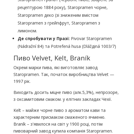
рецептурою 1884 року), Staropramen чорне,
Staropramen деко (зі зниженим вмістом
Staropramen з грейпфрут, Staropramen з
лимоном.
Де спробувати у Празі:
Pivovar Staropramen
(Nádražní 84) та Potrefená husa (Dlážдіná 1003/7)
Пиво Velvet, Kelt, Braník
Окремі марки пива, які виготовляє завод
Staropramen. Так, початок виробництва Velvet —
1997 рік.
Виходить досить міцне пиво (алк.5,3%), непрозоре,
з оксамитовим смаком. у елітних закладах Чехії.
Kelt – майже чорне пиво з ароматом кави та
характерним присмаком смаженого ячменю.
Braník – з'явилося на світ у 1900 році, потім
пивоварний завод купила компанія Staropramen.