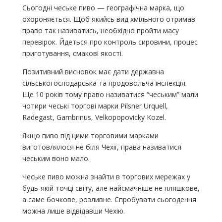
Сьогодні чеське пиво — географічна марка, що
охороняється. Щоб якийсь вид хмільного отримав
право так називатись, необхідно пройти масу
перевірок. Йдеться про контроль сировини, процес
приготування, смакові якості.
Позитивний висновок має дати державна
сільськогосподарська та продовольча інспекція.
Ще 10 років тому право називатися “чеським” мали
чотири чеські торгові марки Pilsner Urquell,
Radegast, Gambrinus, Velkopopovicky Kozel.
Якщо пиво під цими торговими марками
виготовлялося не біля Чехії, права називатися
чеським воно мало.
Чеське пиво можна знайти в торгових мережах у
будь-якій точці світу, але найсмачніше не пляшкове,
а саме бочкове, розливне. Спробувати сьогодення
можна лише відвідавши Чехію.