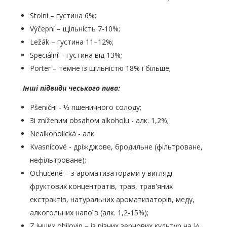
Stolni – густина 6%;
Výčepní – щільність 7-10%;
Ležák – густина 11–12%;
Speciální – густина від 13%;
Porter – темне із щільністю 18% і більше;
Інші підвиди чеського пива:
Pšeničні - ⅓ пшеничного солоду;
Зі zníženим obsahом alkoholu - алк. 1,2%;
Nealkoholická - алк.
Kvasnicové - дріжджове, бродильне (фільтроване,
нефільтроване);
Ochucené – з ароматизаторами у вигляді
фруктових концентратів, трав, трав'яних
екстрактів, натуральних ароматизаторів, меду,
алкогольних напоїв (алк. 1,2-15%);
Z інших obilovin – із різних зернових культур на ⅓