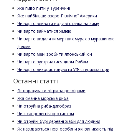
Яке пиво пити у Туреччині
Яке найбільше озеро Північної Америки
Чи варто зливати воду зі ставка на зиму
Чи варто займатися хімією
Чи варто видаляти мертвих мурах з мурашиною
ферми
Чи варто мені зробити японський хін
Чи варто зустрічатися двом Рибам
Чи варто використовувати УФ-стерилізатори
Останні статті
Як порахувати літри за розмірами
Яка смачна морська риба
Чи отруйна риба-дикобраз
Чи є сапролегнія протистом
Чи отруйні бурі деревні жаби для людини
Як називаються нові особини які виникають під