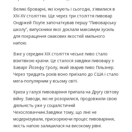
Великі броварні, які існують і сьогодні, з'явилися в
XIV-XV століттях. Ще через три століття пивовар
Ондржей Поупе започаткував першу “Пивоварську
школу”, випускники якої доклали максимум зусиль
для покращення смакових якостей хмільного
напою.
Вже у середині ХІХ століття чеське пиво стало
візитівкою країни. Це сталося завдяки пивовару з
Баварії Йозефу Гролу, який зварив пиво Пільзнер.
Через тридцять років воно приїхало до США і стало
мега-популярним у всьому світі.
Криза у галузі пивоваріння припала на Другу світову
війну. Заводи, які не розорилися, продовжили свою
діяльність уже у соціалістичній
Чехословаччині.Завдяки тому, що лінії не
модернізували, прискорюючи процес пивоваріння,
якість напою залишилася на високому рівні.