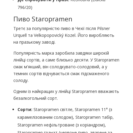
796/20)
Пиво Staropramen
Третє за популярністю пиво в Чехії після Pilsner
Urquell та Velkopopovický Kozel. Його виробляють
на празькому заводі.
Популярність марка заробила завдяки широкій
лінійці сортів, а саме близько десяти. У Staropramen
смак м'якший, він солодкувато-солодовий, а у
темних сортів відчувається смак підсмаженого
солоду.
Одним із найкращих у лінійці Staropramen вважають
безалкогольний сорт.
Сорти:
Staropramen світле, Staropramen 11° (з
карамелізованим солодом), Staropramen табір,
Staropramen нефільтроване (з коріандром),
Staropramen гранат (червоне пиво, зварене за