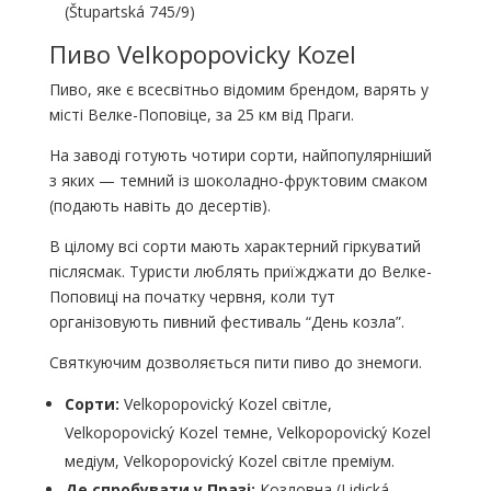
(Štupartská 745/9)
Пиво Velkopopovicky Kozel
Пиво, яке є всесвітньо відомим брендом, варять у
місті Велке-Поповіце, за 25 км від Праги.
На заводі готують чотири сорти, найпопулярніший
з яких — темний із шоколадно-фруктовим смаком
(подають навіть до десертів).
В цілому всі сорти мають характерний гіркуватий
післясмак. Туристи люблять приїжджати до Велке-
Поповиці на початку червня, коли тут
організовують пивний фестиваль “День козла”.
Святкуючим дозволяється пити пиво до знемоги.
Сорти:
Velkopopovický Kozel світле,
Velkopopovický Kozel темне, Velkopopovický Kozel
медіум, Velkopopovický Kozel світле преміум.
Де спробувати у Празі:
Козловна (Lidická