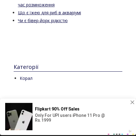
час розмноження
Що є їжею для риб в акваріумі
Чи є бівер-йорк рідкістю
Категорії
Корал
© 2024-2025 Аква світ