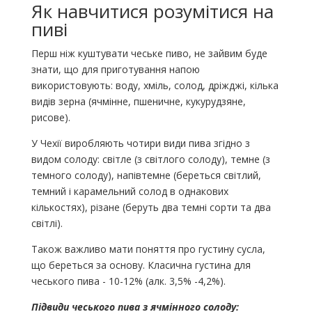
Як навчитися розумітися на
пиві
Перш ніж куштувати чеське пиво, не зайвим буде
знати, що для приготування напою
використовують: воду, хміль, солод, дріжджі, кілька
видів зерна (ячмінне, пшеничне, кукурудзяне,
рисове).
У Чехії виробляють чотири види пива згідно з
видом солоду: світле (з світлого солоду), темне (з
темного солоду), напівтемне (береться світлий,
темний і карамельний солод в однакових
кількостях), різане (беруть два темні сорти та два
світлі).
Також важливо мати поняття про густину сусла,
що береться за основу. Класична густина для
чеського пива - 10-12% (алк. 3,5% -4,2%).
Підвиди чеського пива з ячмінного солоду: