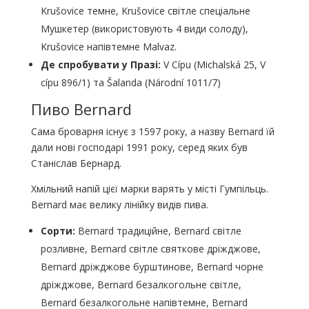
Krušovice темне, Krušovice світле спеціальне
Мушкетер (використовують 4 види солоду),
Krušovice напівтемне Malvaz.
Де спробувати у Празі:
V Cípu (Michalská 25, V
cípu 896/1) та Šalanda (Národní 1011/7)
Пиво Bernard
Сама броварня існує з 1597 року, а назву Bernard їй
дали нові господарі 1991 року, серед яких був
Станіслав Бернард.
Хмільний напій цієї марки варять у місті Гумпільць.
Bernard має велику лінійку видів пива.
Сорти:
Bernard традиційне, Bernard світле
розливне, Bernard світле святкове дріжджове,
Bernard дріжджове бурштинове, Bernard чорне
дріжджове, Bernard безалкогольне світле,
Bernard безалкогольне напівтемне, Bernard