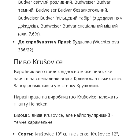
Budvar світлий розливний, Budweiser Budvar
темний, Budweiser Budvar безалкогольний,
Budweiser Budvar "кільцевий табір" (з додаванням
дріжджів), Budweiser Budvar спеціальний міцний
(алк. 7,6%).
Де спробувати у Празі:
Будварка (Wuchterlova
336/22)
Пиво Krušovice
Виробник виготовляє відносно м'яке пиво, яке
варять на спеціальній воді з Кршивоклатських лісів.
Завод розмістився у містечку Крушовиці.
Наразі права на виробництво Krušovice належать
гіганту Heineken.
Відомі 5 видів Krušovice, але найпопулярніший -
темне карамельне.
Сорти:
Krušovice 10° світле легке, Krušovice 12°,