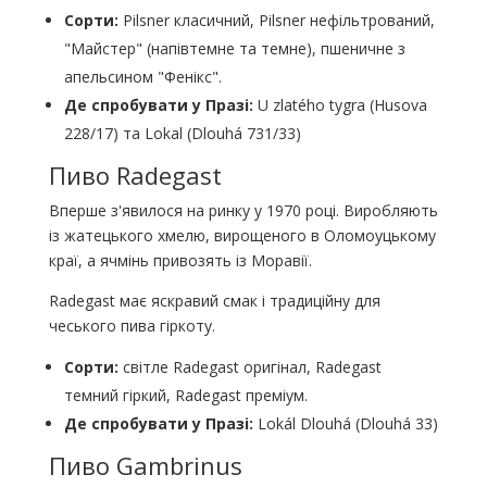
Сорти:
Pilsner класичний, Pilsner нефільтрований,
"Майстер" (напівтемне та темне), пшеничне з
апельсином "Фенікс".
Де спробувати у Празі:
U zlatého tygra (Husova
228/17) та Lokal (Dlouhá 731/33)
Пиво Radegast
Вперше з'явилося на ринку у 1970 році. Виробляють
із жатецького хмелю, вирощеного в Оломоуцькому
краї, а ячмінь привозять із Моравії.
Radegast має яскравий смак і традиційну для
чеського пива гіркоту.
Сорти:
світле Radegast оригінал, Radegast
темний гіркий, Radegast преміум.
Де спробувати у Празі:
Lokál Dlouhá (Dlouhá 33)
Пиво Gambrinus