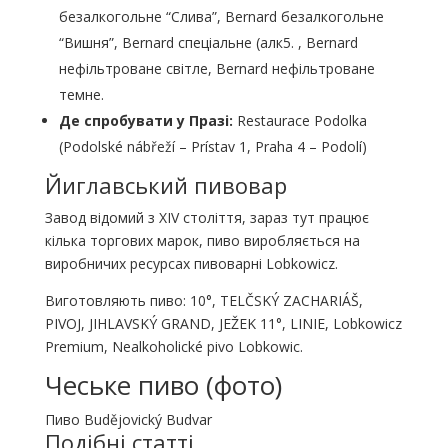
безалкогольне “Слива”, Bernard безалкогольне
“Вишня”, Bernard спеціальне (алк5. , Bernard
нефільтроване світле, Bernard нефільтроване
темне.
Де спробувати у Празі:
Restaurace Podolka
(Podolské nábřeží – Prístav 1, Praha 4 – Podolí)
Йиглавський пивовар
Завод відомий з XIV століття, зараз тут працює
кілька торгових марок, пиво виробляється на
виробничих ресурсах пивоварні Lobkowicz.
Виготовляють пиво: 10°, TELČSKÝ ZACHARIÁŠ,
PIVOJ, JIHLAVSKÝ GRAND, JEŽEK 11°, LINIE, Lobkowicz
Premium, Nealkoholické pivo Lobkowic.
Чеське пиво (фото)
Пиво Budějovický Budvar
Подібні статті