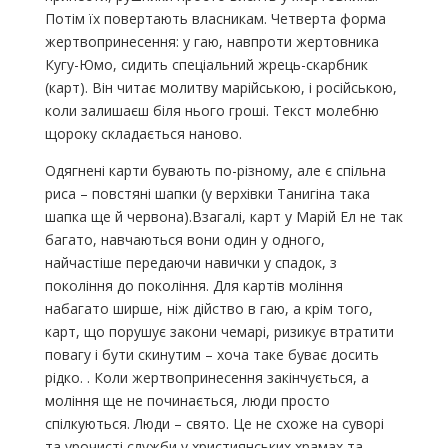
Потім їх повертають власникам. Четверта форма
жертвопринесення: у гаю, навпроти жертовника
Кугу-Юмо, сидить спеціальний жрець-скарбник
(карт). Він читає молитву марійською, і російською,
коли залишаєш біля нього гроші. Текст молебню
щороку складається наново.
Одягнені карти бувають по-різному, але є спільна
риса – повстяні шапки (у верхівки Танигіна така
шапка ще й червона).Взагалі, карт у Марій Ел не так
багато, навчаються вони один у одного,
найчастіше передаючи навички у спадок, з
покоління до покоління. Для картів моління
набагато ширше, ніж дійство в гаю, а крім того,
карт, що порушує закони чемарі, ризикує втратити
повагу і бути скинутим – хоча таке буває досить
рідко. . Коли жертвопринесення закінчується, а
моління ще не починається, люди просто
спілкуються. Люди – свято. Це не схоже на суворі
та урочисті служби у християнських храмах та