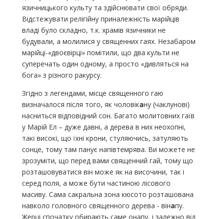
язичницького культу та здійснювати свої обряди.
Відстежувати релігійну приналежність марійців
владі було складно, т.к. храмів язичники не
будували, а молилися у священних гаях. Незабаром
марійці-«двоєвірці» помітили, що два культи не
суперечать один одному, а просто «дивляться на
бога» з різного ракурсу.
Згідно з легендами, місце священного гаю
визначалося після того, як чоловік
а
ну (чаклунові)
насниться відповідний сон. Багато молитовних гаїв
у Марій Ел – дуже давні, а дерева в них неохопні,
такі високі, що їхні крони, стуляючись, затуляють
сонце, тому там панує напівтемрява. Ви можете не
зрозуміти, що перед вами священний гай, тому що
розташовуватися він може як на височини, так і
серед поля, а може бути частиною лісового
масиву. Сама сакральна зона кюсото розташована
навколо головного священного дерева - він
а
пу.
Жерці спочатку обирають саме онапу, і залежно від