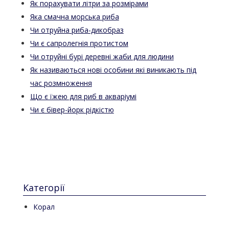
Як порахувати літри за розмірами
Яка смачна морська риба
Чи отруйна риба-дикобраз
Чи є сапролегнія протистом
Чи отруйні бурі деревні жаби для людини
Як називаються нові особини які виникають під
час розмноження
Що є їжею для риб в акваріумі
Чи є бівер-йорк рідкістю
Категорії
Корал