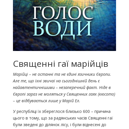
Священні гаї марійців
Марійці – не останні та не єдині язичники Європи.
Але те, що їхні звичаї на сьогоднішній день є
найавтентичнішими – незаперечний факт. Ніде в
Європі зараз не моляться у Священних гаях (кюсото)
– це відбувається лише у Марій Ел.
У республіці їх збереглося близько 600 – причина
цього в тому, що за радянських часів Священні гаї
були зведені до ділянок лісу, і були віднесені до