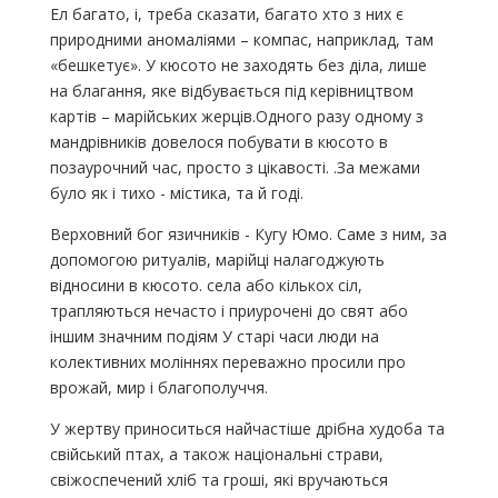
Ел багато, і, треба сказати, багато хто з них є
природними аномаліями – компас, наприклад, там
«бешкетує». У кюсото не заходять без діла, лише
на благання, яке відбувається під керівництвом
картів – марійських жерців.Одного разу одному з
мандрівників довелося побувати в кюсото в
позаурочний час, просто з цікавості. .За межами
було як і тихо - містика, та й годі.
Верховний бог язичників - Кугу Юмо. Саме з ним, за
допомогою ритуалів, марійці налагоджують
відносини в кюсото. села або кількох сіл,
трапляються нечасто і приурочені до свят або
іншим значним подіям У старі часи люди на
колективних моліннях переважно просили про
врожай, мир і благополуччя.
У жертву приноситься найчастіше дрібна худоба та
свійський птах, а також національні страви,
свіжоспечений хліб та гроші, які вручаються