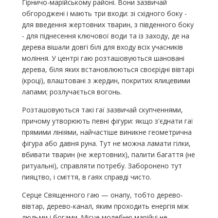
Гірничо-марійському районі. Вони зазвичай
обгороджені і мають три входи: зі східного боку -
для введення жертовних тварин, з південного боку
- для піднесення ключової води та із заходу, де на
дерева вішали довгі білі для входу всіх учасників
моління. У центрі гаю розташовуються шановані
дерева, біля яких встановлюються своєрідні вівтарі
(кроці), влаштовані з жердин, покритих ялицевими
лапами; розлучається вогонь.
Розташовуються такі гаї зазвичай скупченнями,
причому утворюють певні фігури: якщо з'єднати гаї
прямими лініями, найчастіше виникне геометрична
фігура або давня руна. Тут не можна ламати гілки,
вбивати тварин (не жертовних), палити багаття (не
ритуальні), справляти потребу. Заборонено тут
пияцтво, і сміття, в гаях справді чисто.
Серце Священного гаю — онапу, тобто дерево-
вівтар, дерево-канал, яким проходить енергія між
людьми і богами. Місце молебню марійці не