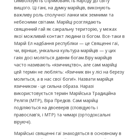
символізують спрямованість народу до світу
вищого. Ці гані, на думку марійців, виконують
важливу роль сполучної ланки між земними та
небесними світами. Марійці розглядають
священний гай як сакральну територію, у межах
якої можливий контакт людини із богом. Все-таки в
Марій Ел надбання республіки — це Священні гаї,
чи, вірніше, унікальна культура марійців — у цих
гаях досі моляться давнім богам.Віру марійців
часто називають «язичництво», але самі марійці
цей термін не люблять: «Язичник він у лісі на березу
молиться, а в нас свої боги!». Назвати марійця
язичником - це сильна образа. Наразі
використовується термін Марійська Традиційна
Релігія (МТР), Віра Предків. Самі марійці
поділяються на двоеверів (сповідують і
православ'я, і ​​МТР) та чимарі (ортодоксальні
віруючі).
Марійські священні гаї знаходяться в основному в