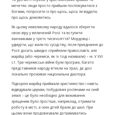
мечетях: люди просто прийшли поспілкуватися з
богами, попросити їх про щось, щось їм віддати,
про щось домовитись.
Як цьому невеликому народу вдалося зберегти
свою віру у величезній Росії та вступити
язичниками у третє тисячоліття? Мордовці і
удмурти, що жили по сусідству, після приєднання до
Росії досить швидко сприйняли православ'я, але
марійці (або череміси, як їх тоді називали) – ні. У XVI
ст. Три черемісські війни були програні, багато
представників народу втекли на Урал, де досі
локально проживає національна діаспора.
Підкорені марійці приймали християнство і навіть
відвідували церкви, побудовані росіянами на їхній
землі – це було необхідно для виживання:
хрещеним було простіше, наприклад, отримати
роботу в місті, а їхніх дітей брали до шкіл. При
цьому вони продовжували дотримуватись