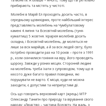
та монети. А більше – нічого, тому що гаї ретельно
прибирають та містять у чистоті.
Молебні в Марій Ел проходять досить часто, в
середньому щовихідних, проте найбільший інтерес
представляють молебень на Чумбулатовому
камені 4 липня та Всесвітній молебень (туня-
кумалтиш) 5 жовтня. Ієрархія молебнів досить
складна, і Всесвітній молебень, де моляться не
лише за всіх марійців, а й за всіх людей світу, було
потрібно проводити раз на 10 років – проте з 1991
р., коли скінчилися гоніння на віру, його проводять
щороку. Завжди у різних місцях. Сторонній людині
на молебень треба їхати з супроводом, тому що в
кюсото дуже багато правил поведінки, які
порушувати не варто. Є місця, куди не можна
заходити, є допустимі та неприпустимі дії.
Ось що говорить верховний карт (жрець) МТР
Олександр Танигін про природу та вірування свого
народу: «Людство – частина Всесвіту. На жаль, з