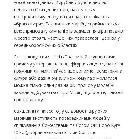
«особливо цінних». Вирубано було відносно
небагато Священних гаїв, натомість у
пострадянську епоху на них часто зазіхають
«браконьєри». Такі витівки марійці сприймають як
цілеспрямовану кампанію із задушення віри предків.
Кюсото стоять частіше, ніж православні церкви у
середньоросійських областях.
Розташовуються такі гаї зазвичай скупченнями,
причому утворюють певні фігури: якщо з'єднати гаї
прямими лініями, найчастіше виникне геометрична
фігура або давня руна. У кожному гаю молитися
можна тільки один раз на рік, причому молебні
завжди відбуваються при Місяці, що росте, - ніколи
при спадному.
Священні гаї (кюсото) у свідомості віруючих
марійців виступають посередниками людей у ​​
спілкуванні з божествами та богом Ош Поро Кугу
Юмо (добрий великий світлий бог), що