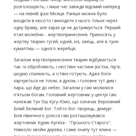
розголошують, і лише час завжди відомий наперед
— на певній фазі Місяця. Раніше можна було
входити в кюсото і виходити з нього тільки через
одну браму, але зараз це не дотримується. Перший
етап молебню - жертвопринесення. Приносять у
жертву тварин: гусей, курей, кіз, овець, але в туня-
кумалтиш — одного жеребця.
Загалом жертвопринесення тварин відбувається
так: їх обробляють, і неїстівні частини (кістки, пір'я,
шкури) спалюють, а їстівні готують. Адже боги
харчуються не тілом, а духом, і головне тут дим і
пара, що йде до небес. Загалом у гаю молилися
п'ятьом богам. Головний жертовник у центрі гаю
належав Тун Ош Кугу-Юмо, що означає Верховний
Білий Великий Бог. Тобто бог-творець, деміург.
Біля північного узлісся гаю розташовувався
жертовник Курик-Кугиза - "Гірського Старого".
Навколо хвойні дерева, і саме онапу тут ялина —