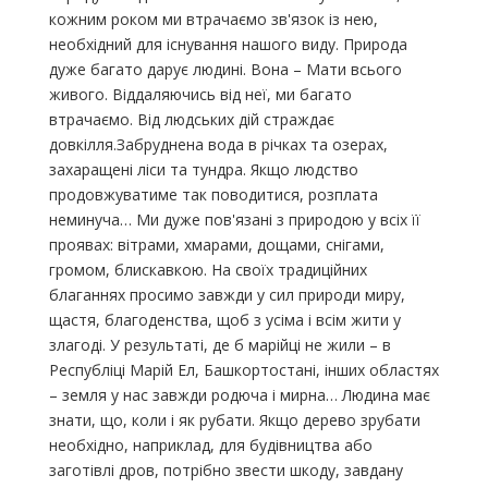
кожним роком ми втрачаємо зв'язок із нею,
необхідний для існування нашого виду. Природа
дуже багато дарує людині. Вона – Мати всього
живого. Віддаляючись від неї, ми багато
втрачаємо. Від людських дій страждає
довкілля.Забруднена вода в річках та озерах,
захаращені ліси та тундра. Якщо людство
продовжуватиме так поводитися, розплата
неминуча… Ми дуже пов'язані з природою у всіх її
проявах: вітрами, хмарами, дощами, снігами,
громом, блискавкою. На своїх традиційних
благаннях просимо завжди у сил природи миру,
щастя, благоденства, щоб з усіма і всім жити у
злагоді. У результаті, де б марійці не жили – в
Республіці Марій Ел, Башкортостані, інших областях
– земля у нас завжди родюча і мирна… Людина має
знати, що, коли і як рубати. Якщо дерево зрубати
необхідно, наприклад, для будівництва або
заготівлі дров, потрібно звести шкоду, завдану