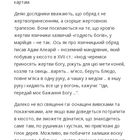
картам.
Деякі дослідники вважають, що обряд є не
жертвопринесенням, а скоріше жертовною
трапезою. Вони посилаються на те, що кров'ю
жертви язичники зазвичай «годують богів», у
марійців – не так. .Ось як про язичницький обряд
писав Адам Алеарій – іноземний мандрівник, який
побував у кюсото в XVII ст.: «Іноді череміси
приносять жертви богу, ріжуть для цієї мети коней,
козлів та овець…варять… м'ясо, беруть блюдо,
повне м'яса в одну руку, а чашку з медом ... в іншу
руку і кидають все це у вогонь, кажучи: "Іди,
передай моє бажання Богу ...".
Далеко не всі священні гаї оснащені вивісками та
покажчиками, але якщо вам доведеться потрапити
в кюсото, ви зможете дізнатися, що знаходитесь
саме там, по рушниках і хустках, які прив'язані до
гілок дерев. Можливо, ви побачите залишки воску