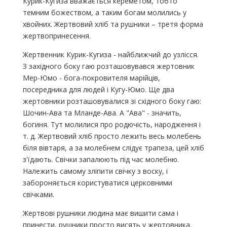
Курик-Кугиза вважається кереметом, тобто
темним божеством, а таким богам молились у
хвойних. Жертвовий хліб та рушники – третя форма
жертвопринесення.
Жертвенник Курик-Кугиза - найближчий до узлісся.
З західного боку гаю розташовувався жертовник
Мер-Юмо - бога-покровителя марійців,
посередника для людей і Кугу-Юмо. Ще два
жертовники розташовувалися зі східного боку гаю:
Шочин-Ава та Мланде-Ава. А "Ава" - значить,
богиня. Тут молилися про родючість, народження і
т. д. Жертвовий хліб просто лежить весь молебень
біля вівтаря, а за молебнем слідує трапеза, цей хліб
з'їдають. Свічки запалюють під час молебню.
Належить самому зліпити свічку з воску, і
забороняється користуватися церковними
свічками.
Жертвові рушники людина має вишити сама і
принести, рушники просто висять у жертовника.