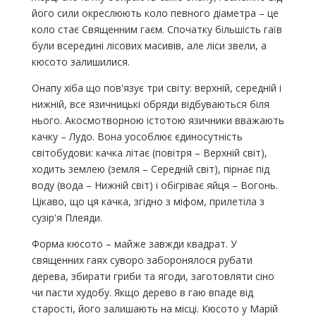
його сили окреслюють коло певного діаметра – це
коло стає Священним гаєм. Спочатку більшість гаїв
були всередині лісових масивів, але ліси звели, а
кюсото залишилися.
Онапу хіба що пов'язує три світу: верхній, середній і
нижній, все язичницькі обряди відбуваються біля
нього. Акосмотворною істотою язичники вважають
качку – Лудо. Вона уособлює єдиносутність
світобудови: качка літає (повітря – Верхній світ),
ходить землею (земля – Середній світ), пірнає під
воду (вода – Нижній світ) і обігріває яйця – Вогонь.
Цікаво, що ця качка, згідно з міфом, прилетіла з
сузір'я Плеяди.
Форма кюсото – майже завжди квадрат. У
священних гаях суворо заборонялося рубати
дерева, збирати гриби та ягоди, заготовляти сіно
чи пасти худобу. Якщо дерево в гаю впаде від
старості, його залишають на місці. Кюсото у Марій