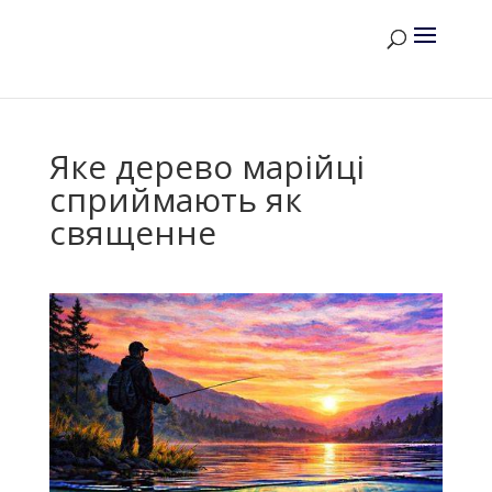
Яке дерево марійці
сприймають як
священне