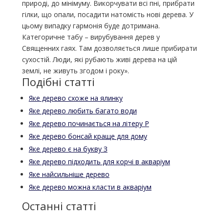
природі, до мінімуму. Викорчувати всі пні, прибрати
гілки, що опали, посадити натомість нові дерева. У
цьому випадку гармонія буде дотримана.
Категоричне табу – вирубування дерев у
Священних гаях. Там дозволяється лише прибирати
сухостій. Люди, які рубають живі дерева на цій
землі, не живуть згодом і року».
Подібні статті
Яке дерево схоже на ялинку
Яке дерево любить багато води
Яке дерево починається на літеру Р
Яке дерево бонсай краще для дому
Яке дерево є на букву З
Яке дерево підходить для корчі в акваріум
Яке найсильніше дерево
Яке дерево можна класти в акваріум
Останні статті