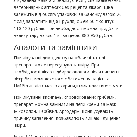
Лікувальна мазь ЯМ реалізується у спеціалізованих
ветеринарних аптеках без рецепта лікаря. Ціна
залежить від обсягу упаковки: за баночку вагою 20
г слід заплатити від 81 рубля, об'єм 50 г коштує
110-120 рублів. При необхідності можна придбати
велику тару вагою 1 кг за ціною 880-950 рублів.
Аналоги та замінники
При лікуванні демодекозу на обличчі та тілі
препарат може пересушувати шкіру. При
необхідності лікар підбирає аналоги після вивчення
зіскрібка, комплексного обстеження пацієнта.
Найбільш дієві мазі з акарицидними властивостями:
При лікуванні висипань, спровокованих грибами,
препарат можна замінити на легкі креми та мазі:
Мікозолон, Тербізил, Аргодерм. Вони усувають
причину запалення, позбавляють лишаю і лущення
шкіри.
Мазь ЯМ при псоріазі застосовується на початковій