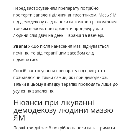
Перед застосуванням препарату потрібно
протерти запалені ділянки антисептиком. Мазь ЯМ
від демодекозу слід наносити точково рівномірним
тонким шаром, повторювати процедуру для
людини слід двічі на день – вранці та ввечері.
Увага!
Якщо після нанесення мазі відчувається
печіння, то від терапії цим засобом слід
відмовитися.
Спосіб застосування препарату від прищів та
позбавляючи такий самий, як і при демодекозі.
Тільки в цьому випадку терапію проводять лише до
усунення запалення.
Нюанси при лікуванні
демодекозу людини маззю
ЯМ
Перші три дні засіб потрібно наносити та тримати