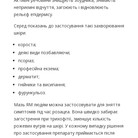
Активні речовини знищують збудника, знімають
неприємні відчуття, загоюють і відновлюють
рельєф епідермісу.
Серед показань до застосування такі захворювання
шкіри:
короста;
деякі види позбавляючи;
псоріаз;
професійна екзема;
дерматит;
гнійники та висипання;
фурункульоз.
Мазь ЯМ людям можна застосовувати для зняття
симптомів під час розацеа. Вона швидко забирає
загострення при трихофітії, зменшує кількість
рожевих вугрів на шкірі. У кожному випадку рішення
про застосування препарату приймається після