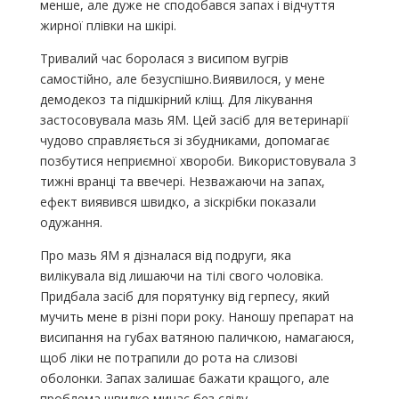
менше, але дуже не сподобався запах і відчуття
жирної плівки на шкірі.
Тривалий час боролася з висипом вугрів
самостійно, але безуспішно.Виявилося, у мене
демодекоз та підшкірний кліщ. Для лікування
застосовувала мазь ЯМ. Цей засіб для ветеринарії
чудово справляється зі збудниками, допомагає
позбутися неприємної хвороби. Використовувала 3
тижні вранці та ввечері. Незважаючи на запах,
ефект виявився швидко, а зіскрібки показали
одужання.
Про мазь ЯМ я дізналася від подруги, яка
вилікувала від лишаючи на тілі свого чоловіка.
Придбала засіб для порятунку від герпесу, який
мучить мене в різні пори року. Наношу препарат на
висипання на губах ватяною паличкою, намагаюся,
щоб ліки не потрапили до рота на слизові
оболонки. Запах залишає бажати кращого, але
проблема швидко минає без сліду.