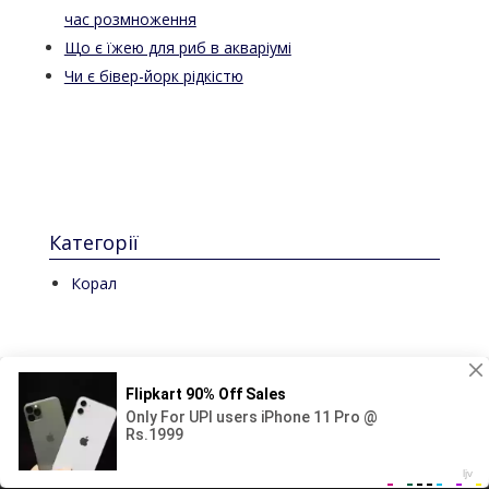
час розмноження
Що є їжею для риб в акваріумі
Чи є бівер-йорк рідкістю
Категорії
Корал
© 2024-2025 Аква світ