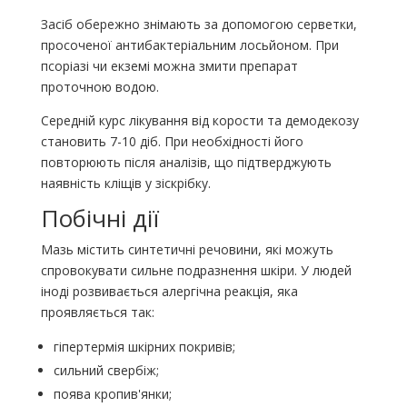
Засіб обережно знімають за допомогою серветки,
просоченої антибактеріальним лосьйоном. При
псоріазі чи екземі можна змити препарат
проточною водою.
Середній курс лікування від корости та демодекозу
становить 7-10 діб. При необхідності його
повторюють після аналізів, що підтверджують
наявність кліщів у зіскрібку.
Побічні дії
Мазь містить синтетичні речовини, які можуть
спровокувати сильне подразнення шкіри. У людей
іноді розвивається алергічна реакція, яка
проявляється так:
гіпертермія шкірних покривів;
сильний свербіж;
поява кропив'янки;