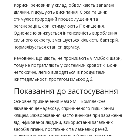
Корисні речовини у складі обволікають запалені
ділянки, підсушують висипання. Сірка та цинк
стимулює природний процес лущення та
регенерації шкіри, стимулюють її очищення.
Одночасно знижується інтенсивність вироблення
сального секрету, зменшується кількість бактерій,
нормалізується стан епідермісу.
Речовини, що діють, не проникають у глибокі шари,
тому не потрапляють у системний кровотік. Вони
нетоксичні, легко виводяться із продуктами
життєдіяльності протягом кількох діб.
Показання до застосування
Основне призначення мазі ЯМ – комплексне
лікування демадекозу, спричиненого підшкірним
кліщем. Захворювання часто виникає при зараженні
від інфікованої людини, використанні загальних
засобів гігієни, постільних та лазневих речей.