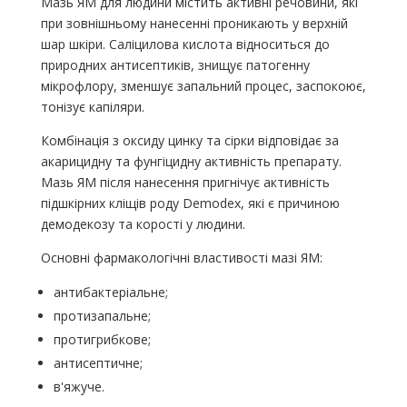
Мазь ЯМ для людини містить активні речовини, які
при зовнішньому нанесенні проникають у верхній
шар шкіри. Саліцилова кислота відноситься до
природних антисептиків, знищує патогенну
мікрофлору, зменшує запальний процес, заспокоює,
тонізує капіляри.
Комбінація з оксиду цинку та сірки відповідає за
акарицидну та фунгіцидну активність препарату.
Мазь ЯМ після нанесення пригнічує активність
підшкірних кліщів роду Demodex, які є причиною
демодекозу та корості у людини.
Основні фармакологічні властивості мазі ЯМ:
антибактеріальне;
протизапальне;
протигрибкове;
антисептичне;
в'яжуче.