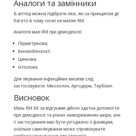
Аналоги та замінники
В аптеці можна підібрати ліки, які за принципом дії
багато в чому схожі на маззю ЯМ.
Аналоги мазі ЯМ при демодекозі:
Перметрінова;
Бензилбензоат;
Цинкова;
Іхтіолова.
Для лікування інфекційних висипів слід
застосовувати: Мікозолон, Аргодерм, Тербізил.
Висновок
Мазь ЯМ БК за відгуками дійсно здатна допомогти
при демодекозі та різних захворюваннях шкіри, але
її застосування має бути узгоджено з фахівцем,
оскільки самолікування може спровокувати
серйозні ускладнення для здоров'я.