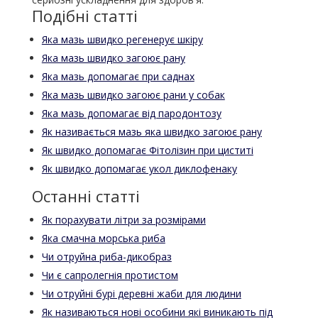
Подібні статті
Яка мазь швидко регенерує шкіру
Яка мазь швидко загоює рану
Яка мазь допомагає при саднах
Яка мазь швидко загоює рани у собак
Яка мазь допомагає від пародонтозу
Як називається мазь яка швидко загоює рану
Як швидко допомагає Фітолізин при циститі
Як швидко допомагає укол диклофенаку
Останні статті
Як порахувати літри за розмірами
Яка смачна морська риба
Чи отруйна риба-дикобраз
Чи є сапролегнія протистом
Чи отруйні бурі деревні жаби для людини
Як називаються нові особини які виникають під