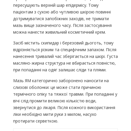
пересушують верхній шар епідермісу. Тому
пацієнтам з сухою або чутливою шкірою повинні
дотримуватися запобіжних заходів, не тримати
мазь вище зазначеного часу. Після застосування
можна нанести живильний косметичний крем.
Засіб містить скипидар і березовий дьоготь, тому
відрізняється різким та специфічним запахом. Після
нанесення тривалий час зберігається на шкірі. Густа
масляно-жирна структура не вбирається повністю,
при попаданні на одяг залишає сліди та плями.
Мазь ЯМ категорично заборонено наносити на
слизові оболонки: це може стати причиною
термічного опіку та тяжкої травми. При попаданні у
вічі слід промити великою кількістю води,
звернутися до лікаря. Після кожного використання
ліки необхідно мити руки з милом, насухо
протирати серветкою.