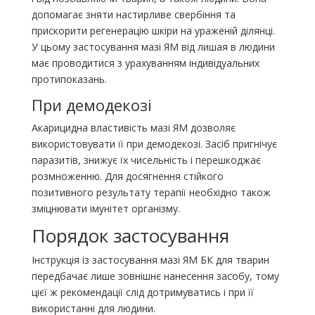
допомагає зняти настирливе свербіння та
прискорити регенерацію шкіри на ураженій ділянці.
У цьому застосування мазі ЯМ від лишая в людини
має проводитися з урахуванням індивідуальних
протипоказань.
При демодекозі
Акарицидна властивість мазі ЯМ дозволяє
використовувати її при демодекозі. Засіб пригнічує
паразитів, знижує їх чисельність і перешкоджає
розмноженню. Для досягнення стійкого
позитивного результату терапії необхідно також
зміцнювати імунітет організму.
Порядок застосування
Інструкція із застосування мазі ЯМ БК для тварин
передбачає лише зовнішнє нанесення засобу, тому
цієї ж рекомендації слід дотримуватись і при її
використанні для людини.