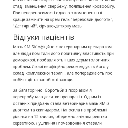
стадії зменшення свербежу, поліпшення кровообігу.
При непереносимості одного з компонентів її
краще замінити на крем-гель "Березовий дьоготь",
"Дегтярний", сірчано-дігтярну мазь.
Відгуки пацієнтів
Мазь ЯМ БК офіційно є ветеринарним препаратом,
але люди помітили його позитивну властивість при
демодекозі, позбавляють інших дерматологічних
проблем. Лікарі неофіційно рекомендують його у
складі комплексної терапії, але попереджають про
побічні дії та запобіжні заходи.
За багаторічної боротьби з псоріазом я
перепробувала десятки препаратів. Одним із
останніх придбань стала ветеринарна мазь ЯМ із
дьогтем та скипидаром. Наносила на проблемні
ділянки на 15 хвилин, обережно знімала рештки
серветкою. Лушпиння і почервоніння ставали