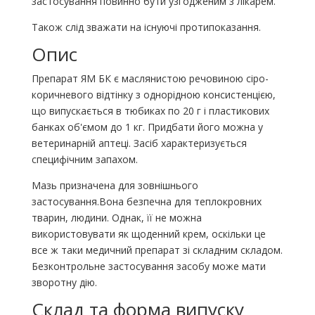
застосування повинно бути узгодженим з лікарем.
Також слід зважати на існуючі протипоказання.
Опис
Препарат ЯМ БК є маслянистою речовиною сіро-
коричневого відтінку з однорідною консистенцією,
що випускається в тюбиках по 20 г і пластикових
банках об'ємом до 1 кг. Придбати його можна у
ветеринарній аптеці. Засіб характеризується
специфічним запахом.
Мазь призначена для зовнішнього
застосування.Вона безпечна для теплокровних
тварин, людини. Однак, її не можна
використовувати як щоденний крем, оскільки це
все ж таки медичний препарат зі складним складом.
Безконтрольне застосування засобу може мати
зворотну дію.
Склад та форма випуску