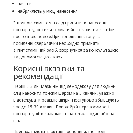
печіння;
набряклість у місці нанесення
З появою симптомів слід припинити нанесення
препарату, ретельно змити його залишки зі шкіри
проточною водою.При погіршенні стану та
посиленні сверблячки необхідно прийняти
антигістамінний засіб, звернутися за консультацією
та допомогою до лікаря.
Корисні вказівки та
рекомендації
Перші 2-3 дні Мазь ЯМ від демодекозу для людини
слід наносити тонким шаром на 5 хвилин, уважно
відстежувати реакцію шкіри. Поступово збільшують
час до 15-30 хвилин. При добрій переносимості
препарату ліки залишають на кілька годин або на
ніч.
Препарат містить активні речовини, що іноді