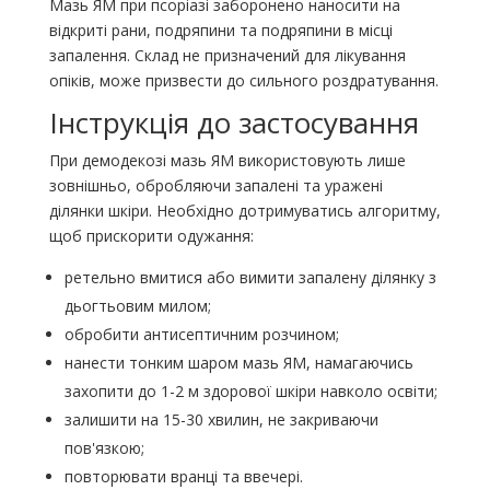
Мазь ЯМ при псоріазі заборонено наносити на
відкриті рани, подряпини та подряпини в місці
запалення. Склад не призначений для лікування
опіків, може призвести до сильного роздратування.
Інструкція до застосування
При демодекозі мазь ЯМ використовують лише
зовнішньо, обробляючи запалені та уражені
ділянки шкіри. Необхідно дотримуватись алгоритму,
щоб прискорити одужання:
ретельно вмитися або вимити запалену ділянку з
дьогтьовим милом;
обробити антисептичним розчином;
нанести тонким шаром мазь ЯМ, намагаючись
захопити до 1-2 м здорової шкіри навколо освіти;
залишити на 15-30 хвилин, не закриваючи
пов'язкою;
повторювати вранці та ввечері.