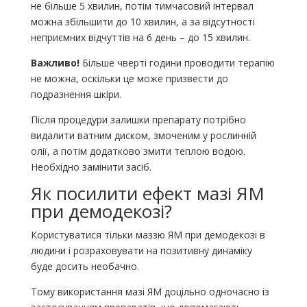
не більше 5 хвилин, потім тимчасовий інтервал
можна збільшити до 10 хвилин, а за відсутності
неприємних відчуттів на 6 день – до 15 хвилин.
Важливо!
Більше чверті години проводити терапію
не можна, оскільки це може призвести до
подразнення шкіри.
Після процедури залишки препарату потрібно
видалити ватним диском, змоченим у рослинній
олії, а потім додатково змити теплою водою.
Необхідно замінити засіб.
Як посилити ефект мазі ЯМ
при демодекозі?
Користуватися тільки маззю ЯМ при демодекозі в
людини і розраховувати на позитивну динаміку
буде досить необачно.
Тому використання мазі ЯМ доцільно одночасно із