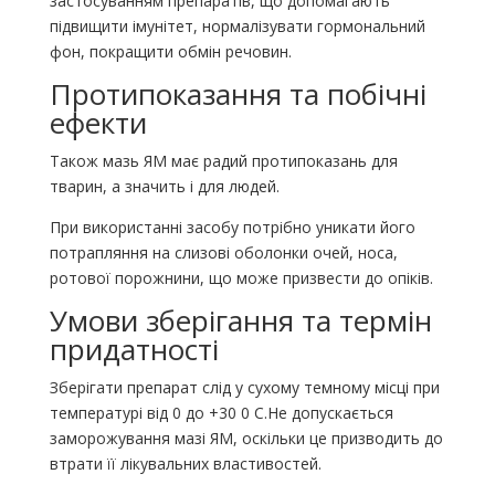
застосуванням препаратів, що допомагають
підвищити імунітет, нормалізувати гормональний
фон, покращити обмін речовин.
Протипоказання та побічні
ефекти
Також мазь ЯМ має радий протипоказань для
тварин, а значить і для людей.
При використанні засобу потрібно уникати його
потрапляння на слизові оболонки очей, носа,
ротової порожнини, що може призвести до опіків.
Умови зберігання та термін
придатності
Зберігати препарат слід у сухому темному місці при
температурі від 0 до +30 0 С.Не допускається
заморожування мазі ЯМ, оскільки це призводить до
втрати її лікувальних властивостей.