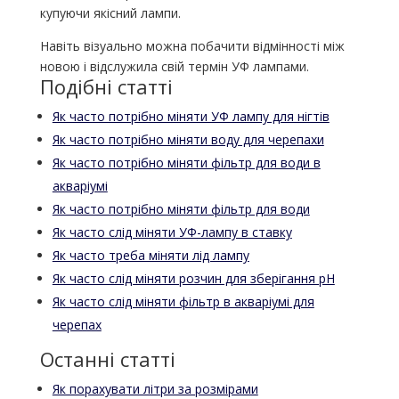
купуючи якісний лампи.
Навіть візуально можна побачити відмінності між
новою і відслужила свій термін УФ лампами.
Подібні статті
Як часто потрібно міняти УФ лампу для нігтів
Як часто потрібно міняти воду для черепахи
Як часто потрібно міняти фільтр для води в
акваріумі
Як часто потрібно міняти фільтр для води
Як часто слід міняти УФ-лампу в ставку
Як часто треба міняти лід лампу
Як часто слід міняти розчин для зберігання pH
Як часто слід міняти фільтр в акваріумі для
черепах
Останні статті
Як порахувати літри за розмірами