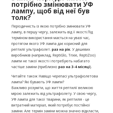
потрібно змінювати УФ
лампу, щоб від неї був
толк?
Періодичність із якою потрібно змінювати УФ
лампу, в першу чергу, залежить від її якості.Під
терміном використання мається на увазі час,
протягом якого УФ лампа дає корисний для
рептилії ультрафіолет.
раз на рік
. У дешевих
виробників (наприклад, ReptiGlo, Trixie, ReptiZoo)
лампи не такої якості і потребують набагато
частіше заміни (приблизно
раз на 3-4 місяці
).
Читайте також Навіщо черепасі ультрафіолетова
лампа? Які бувають УФ лампи?
Важливо розуміти, що життя рептилії великою
мірою залежить від ультрафіолету. У свою чергу,
УФ лампа для такої тварини, як рептилія - ​​це
витратний матеріал, який потребує постійної
заміни. Але термін заміни можна значно відкласти,