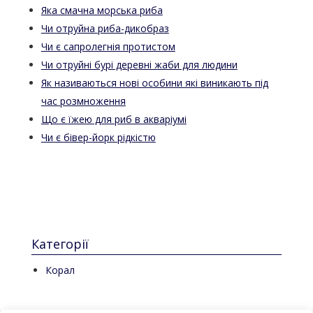
Яка смачна морська риба
Чи отруйна риба-дикобраз
Чи є сапролегнія протистом
Чи отруйні бурі деревні жаби для людини
Як називаються нові особини які виникають під
час розмноження
Що є їжею для риб в акваріумі
Чи є бівер-йорк рідкістю
Категорії
Корал