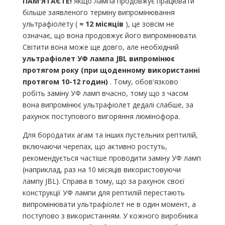
ПАМ'ЯТАЄТЕ!
Якщо лампа продовжує працювати
більше заявленого терміну випромінювання
ультрафіолету (
≈ 12 місяців
), це зовсім не
означає, що вона продовжує його випромінювати.
Світити вона може ще довго, але необхідний
ультрафіолет УФ лампа JBL випромінює
протягом року (при щоденному використанні
протягом 10-12 годин)
. Тому, обов'язково
робіть заміну УФ ламп вчасно, тому що з часом
вона випромінює ультрафіолет дедалі слабше, за
рахунок поступового вигоряння люмінофора.
Для бородатих агам та інших пустельних рептилій,
включаючи черепах, що активно ростуть,
рекомендується частіше проводити заміну УФ ламп
(наприклад, раз на 10 місяців використовуючи
лампу JBL). Справа в тому, що за рахунок своєї
конструкції УФ лампи для рептилій перестають
випромінювати ультрафіолет не в один момент, а
поступово з використанням. У кожного виробника