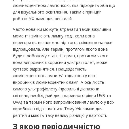
люмінесцентною лампочкою, яка підходить хіба що
для візуального освітлення. Таким є принцип
роботи УФ ламп для рептилій.
Часто новачки можуть втрачати такий важливий
момент і змінюють лампу тоді, коли вона
перегорить, незалежно від того, скільки вона вже
відпрацювала. Але термін, протягом якого вона
буде в робочому стані, і термін, протягом якого
вона випромінює корисний ультрафіолет, може
суттєво відрізнятися. Працездатність
люмінесцентної лампи +/- однакова у всіх
виробників люмінесцентних ламп. А ось якість
самого ультрафіолету (правильні діапазони
світіння, необхідний для тваринного рівня UVB та
UVA) та термін його випромінювання лампою у всіх
виробників відрізняється. Тому УФ лампи для
рептилій мають таку велику різницю у вартості.
З якою періодичністю