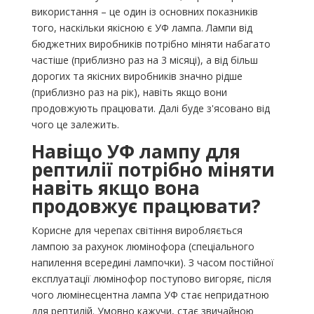
використання – це один із основних показників
того, наскільки якісною є УФ лампа. Лампи від
бюджетних виробників потрібно міняти набагато
частіше (приблизно раз на 3 місяці), а від більш
дорогих та якісних виробників значно рідше
(приблизно раз на рік), навіть якщо вони
продовжують працювати. Далі буде з'ясовано від
чого це залежить.
Навіщо УФ лампу для
рептилії потрібно міняти
навіть якщо вона
продовжує працювати?
Корисне для черепах світіння виробляється
лампою за рахунок люмінофора (спеціального
напилення всередині лампочки). З часом постійної
експлуатації люмінофор поступово вигоряє, після
чого люмінесцентна лампа УФ стає непридатною
для рептилій. Умовно кажучи, стає звичайною