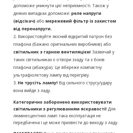
допоможе уникнути цієї неприємності. Також у
деяких випадках допоможе:
реле напруги
(відсікач)
або
мережевий фільтр із захистом
від перенапруги.
Використовуйте якісний відкритий патрон без
плафона (бажано оригінальних виробників) або
світильник з гарною вентиляцією
! Зазвичай у
таких світильниках є отвори ззаду та з боків
плафона (абажура). Це вбереже компактну
ультрафіолетову лампу від перегріву.
Не трусіть лампу!
Від сильного струсу/удару
вона вийде з ладу.
Категорично заборонено використовувати
світильники з регулюванням яскравості!
Для
люмінесцентних ламп така експлуатація не
передбачена і це може призвести до виходу з ладу.