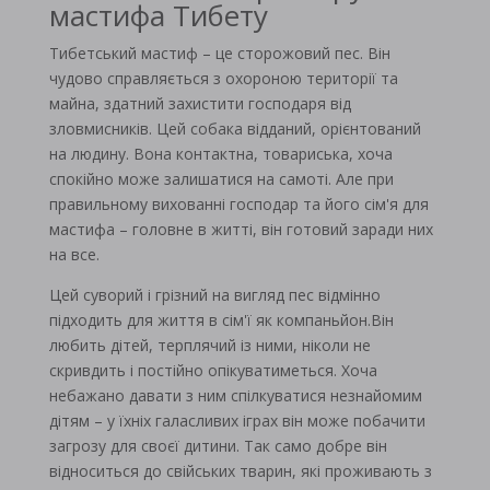
мастифа Тибету
Тибетський мастиф – це сторожовий пес. Він
чудово справляється з охороною території та
майна, здатний захистити господаря від
зловмисників. Цей собака відданий, орієнтований
на людину. Вона контактна, товариська, хоча
спокійно може залишатися на самоті. Але при
правильному вихованні господар та його сім'я для
мастифа – головне в житті, він готовий заради них
на все.
Цей суворий і грізний на вигляд пес відмінно
підходить для життя в сім'ї як компаньйон.Він
любить дітей, терплячий із ними, ніколи не
скривдить і постійно опікуватиметься. Хоча
небажано давати з ним спілкуватися незнайомим
дітям – у їхніх галасливих іграх він може побачити
загрозу для своєї дитини. Так само добре він
відноситься до свійських тварин, які проживають з