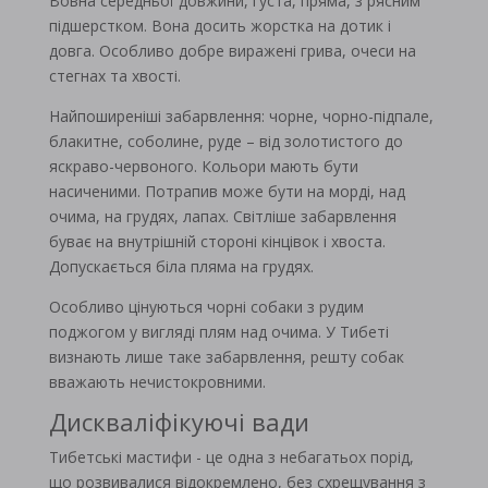
Вовна середньої довжини, густа, пряма, з рясним
підшерстком. Вона досить жорстка на дотик і
довга. Особливо добре виражені грива, очеси на
стегнах та хвості.
Найпоширеніші забарвлення: чорне, чорно-підпале,
блакитне, соболине, руде – від золотистого до
яскраво-червоного. Кольори мають бути
насиченими. Потрапив може бути на морді, над
очима, на грудях, лапах. Світліше забарвлення
буває на внутрішній стороні кінцівок і хвоста.
Допускається біла пляма на грудях.
Особливо цінуються чорні собаки з рудим
поджогом у вигляді плям над очима. У Тибеті
визнають лише таке забарвлення, решту собак
вважають нечистокровними.
Дискваліфікуючі вади
Тибетські мастифи - це одна з небагатьох порід,
що розвивалися відокремлено, без схрещування з