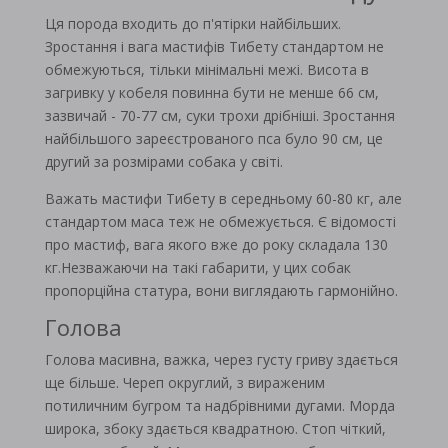
Ця порода входить до п'ятірки найбільших.
Зростання і вага мастифів Тибету стандартом не
обмежуються, тільки мінімальні межі. Висота в
загривку у кобеля повинна бути не менше 66 см,
зазвичай - 70-77 см, суки трохи дрібніші. Зростання
найбільшого зареєстрованого пса було 90 см, це
другий за розмірами собака у світі.
Важать мастифи Тибету в середньому 60-80 кг, але
стандартом маса теж не обмежується. Є відомості
про мастиф, вага якого вже до року складала 130
кг.Незважаючи на такі габарити, у цих собак
пропорційна статура, вони виглядають гармонійно.
Голова
Голова масивна, важка, через густу гриву здається
ще більше. Череп округлий, з вираженим
потиличним бугром та надбрівними дугами. Морда
широка, збоку здається квадратною. Стоп чіткий,