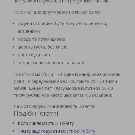
поступливі і слухняні, а пси розумніші і сильніші.
Також слід звернути увагу на кілька ознак:
цуценята повинні бути в міру вгодованими,
активними;
морда та лапки широкі;
шерсть густа, без лисин;
очі та вуха чисті;
немає ознак наявності паразитів.
Тибетські мастифи – це один із найдорожчих собак
у світі. У середньому вони коштують 70-120 тисяч
рублів. Цуценя пет-класу можна купити за 50-60
тисяч рублів. Але часто ціна сягає 1,5 мільйонів.
На фото видно, як виглядають щенята:
Подібні статті
Коли линяє мастиф Тибету
Чим краще годувати мастифа Тибету