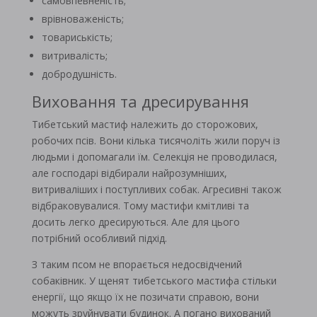
самовпевненість;
врівноваженість;
товариськість;
витривалість;
добродушність.
Виховання та дресирування
Тибетський мастиф належить до сторожових,
робочих псів. Вони кілька тисячоліть жили поруч із
людьми і допомагали їм. Селекція не проводилася,
але господарі відбирали найрозумніших,
витриваліших і поступливих собак. Агресивні також
відбраковувалися. Тому мастифи кмітливі та
досить легко дресируються. Але для цього
потрібний особливий підхід.
З таким псом не впорається недосвідчений
собаківник. У щенят тибетського мастифа стільки
енергії, що якщо їх не позичати справою, вони
можуть зруйнувати будинок. А погано вихований