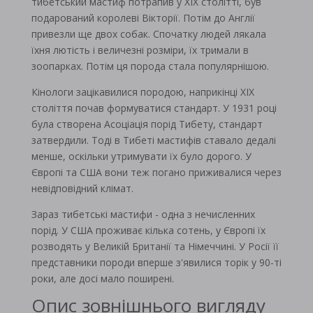
тибетський мастиф потрапив у ХІХ столітті, був
подарований королеві Вікторії. Потім до Англії
привезли ще двох собак. Спочатку людей лякала
їхня лютість і величезні розміри, їх тримали в
зоопарках. Потім ця порода стала популярнішою.
Кінологи зацікавилися породою, наприкінці ХІХ
століття почав формуватися стандарт. У 1931 році
була створена Асоціація порід Тибету, стандарт
затвердили. Тоді в Тибеті мастифів ставало дедалі
менше, оскільки утримувати їх було дорого. У
Європі та США вони теж погано приживалися через
невідповідний клімат.
Зараз тибетські мастифи - одна з нечисленних
порід. У США проживає кілька сотень, у Європі їх
розводять у Великій Британії та Німеччині. У Росії її
представники породи вперше з'явилися торік у 90-ті
роки, але досі мало поширені.
Опис зовнішнього вигляду