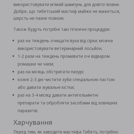
використовувати м'який шампунь для довгої вовни.
Добре, що тибетський мастиф майже не мажеться,
шерсть не пахне псиною.
Також будуть потрібні такі гігієнічні процедури:
раз на тиждень очищати вуха від сірки; можна
використовувати ветеринарний лосьйон;
1-2 рази на тиждень промивати очі відваром
ромашки чи чаєм;
раз на місяць обстригати пазурі;
кожні 2-3 дні чистити зуби спеціальною пастою
або давати жувальні кістки;
раз на 3-4 місяці давати антигельмінтні
препарати та обробляти засобами від зовнішніх
паразитів.
Харчування
Перед тим, як заводити мастифа Тибету, потрібно