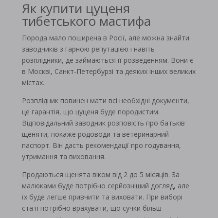
Як купити цуценя
тибетського мастифа
Порода мало поширена в Росії, але можна знайти
заводчиків з гарною репутацією і навіть
розплідники, де займаються її розведенням. Вони є
в Москві, Санкт-Петербурзі та деяких інших великих
містах.
Розплідник повинен мати всі необхідні документи,
це гарантія, що цуценя буде породистим.
Відповідальний заводник розповість про батьків
щеняти, покаже родоводи та ветеринарний
паспорт. Він дасть рекомендації про годування,
утримання та виховання.
Продаються щенята віком від 2 до 5 місяців. За
малюками буде потрібно серйозніший догляд, але
їх буде легше привчити та виховати. При виборі
статі потрібно врахувати, що сучки більш