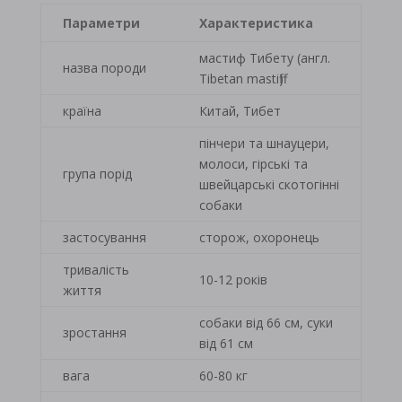
Параметри
Характеристика
мастиф Тибету (англ.
назва породи
Tibetan mastiff)
країна
Китай, Тибет
пінчери та шнауцери,
молоси, гірські та
група порід
швейцарські скотогінні
собаки
застосування
сторож, охоронець
тривалість
10-12 років
життя
собаки від 66 см, суки
зростання
від 61 см
вага
60-80 кг