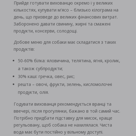
Прийде готувати вихованцю окремо і у великих
кількостях, купувати м'ясо – близько кілограма на
день, що призведе до великих фінансових витрат.
Заборонено давати свинину, жирні та смажені
продукти, консерви, солодощі.
Добове меню для собаки має складатися з таких
продуктів:
50-60% білка: яловичина, телятина, ягня, кролик,
а також субпродукти;
30% каші: гречка, овес, рис;
решта – овочі, фрукти, зелень, кисломолочні
продукти, олія.
Годувати вихованця рекомендується вранці та
ввечері, після прогулянки, бажано в той самий час.
Потрібно придбати підставку для мисок, краще
регульовану, щоб собака не нахилялася. Чиста
вода має бути постійно у вільному доступі.