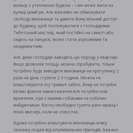
вольєр з утепленою будкою – і він може жити на
вулиці цілий рік. Але важливо не обмежувати
свободу вихованця та давати йому вільний доступ
до будинку, щоб поспілкуватися з господарями.
Тибетський мастиф, який постійно на самоті або
сидить на ланцюзі, може стати агресивним та
неадекватним.
Але деякі господарі заводять цю породу у квартирі.
Якщо дозволяє площу, можна спробувати, тільки
потрібно буде виводити вихованця на прогулянку 2
рази на день і гуляти 2-3 години. Можна не
влаштовувати псу тривалі забіги, йому не потрібні
великі фізичні навантаження.Але потрібні нові
враження, ігри з іншими собаками на собачих
майданчиках. Влітку необхідно гуляти рано-вранці і
пізно ввечері, коли не спекотно.
Вдома потрібно влаштувати вихованцю м'яку
лежанку подалі від опалювальних приладів. Бажано