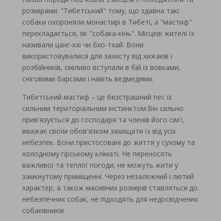
розмірами. "Тибетський" тому, що здавна такі
собаки охороняли монастирі в Тибеті, а "мастиф"
перекладається, як "собака-кінь". Місцеві жителі їх
називали цанг-кхі чи бхо-тхай. Вони
використовувалися для захисту від хижаків і
розбійників, сміливо вступали в бій із вовками,
сніговими барсами і навіть ведмедями.
Тибетський мастиф – це безстрашний пес із
сильним територіальним інстинктом.Він сильно
прив'язується до господаря та членів його сім'ї,
вважає своїм обов'язком захищати їх від усіх
небезпек. Вони пристосовані до життя у сухому та
холодному гірському кліматі. Не переносять
важливої ​​та теплої погоди, не можуть жити у
замкнутому приміщенні. Через незалежний і лютий
характер, а також масивних розмірів ставляться до
небезпечних собак, не підходять для недосвідчених
собаківників.