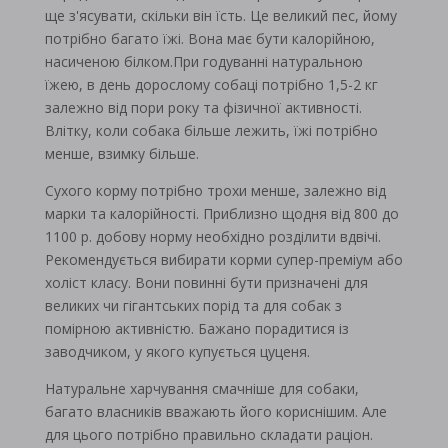
ще з'ясувати, скільки він їсть. Це великий пес, йому
потрібно багато їжі. Вона має бути калорійною,
насиченою білком.При годуванні натуральною
їжею, в день дорослому собаці потрібно 1,5-2 кг
залежно від пори року та фізичної активності.
Влітку, коли собака більше лежить, їжі потрібно
менше, взимку більше.
Сухого корму потрібно трохи менше, залежно від
марки та калорійності. Приблизно щодня від 800 до
1100 р. добову норму необхідно розділити вдвічі.
Рекомендується вибирати корми супер-преміум або
холіст класу. Вони повинні бути призначені для
великих чи гігантських порід та для собак з
помірною активністю. Бажано порадитися із
заводчиком, у якого купується цуценя.
Натуральне харчування смачніше для собаки,
багато власників вважають його кориснішим. Але
для цього потрібно правильно складати раціон.