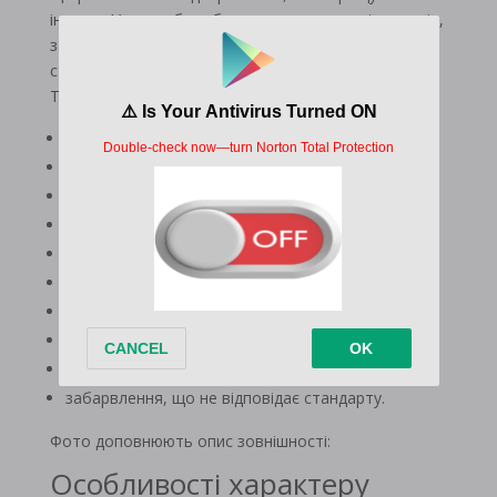
іншими. У цих собак збереглися риси давніх предків,
за що вони цінуються. У разі відхилень від
стандарту їх не допускають до розведення.
Трапляються такі недоліки:
дуже великі вуха;
бочкоподібні груди;
погано пігментована мочка носа;
світлі очі;
нещільно прилеглі губи;
сильно закручений кільцем хвіст;
неправильний прикус;
сковані рухи;
хвиляста шерсть;
забарвлення, що не відповідає стандарту.
Фото доповнюють опис зовнішності:
Особливості характеру