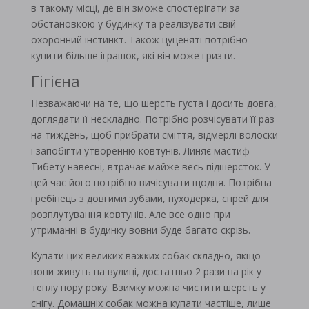
в такому місці, де він зможе спостерігати за
обстановкою у будинку та реалізувати свій
охоронний інстинкт. Також цуценяті потрібно
купити більше іграшок, які він може гризти.
Гігієна
Незважаючи на те, що шерсть густа і досить довга,
доглядати її нескладно. Потрібно розчісувати її раз
на тиждень, щоб прибрати сміття, відмерлі волоски
і запобігти утворенню ковтунів. Линяє мастиф
Тибету навесні, втрачає майже весь підшерсток. У
цей час його потрібно вичісувати щодня. Потрібна
гребінець з довгими зубами, пуходерка, спрей для
розплутування ковтунів. Але все одно при
утриманні в будинку вовни буде багато скрізь.
Купати цих великих важких собак складно, якщо
вони живуть на вулиці, достатньо 2 рази на рік у
теплу пору року. Взимку можна чистити шерсть у
снігу. Домашніх собак можна купати частіше, лише