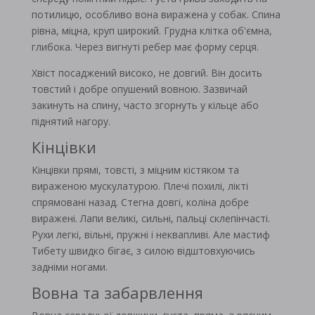
потилицю, особливо вона виражена у собак. Спина
рівна, міцна, круп широкий. Грудна клітка об'ємна,
глибока. Через вигнуті ребер має форму серця.
Хвіст посаджений високо, не довгий. Він досить
товстий і добре опушений вовною. Зазвичай
закинуть на спину, часто згорнуть у кільце або
піднятий нагору.
Кінцівки
Кінцівки прямі, товсті, з міцним кістяком та
вираженою мускулатурою. Плечі похилі, лікті
спрямовані назад. Стегна довгі, коліна добре
виражені. Лапи великі, сильні, пальці склепінчасті.
Рухи легкі, вільні, пружні і неквапливі. Але мастиф
Тибету швидко бігає, з силою відштовхуючись
задніми ногами.
Вовна та забарвлення