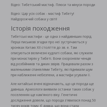
Відео: Тибетський мастиф. Плюси та мінуси породи
Відео: Цар усіх собак - мастиф Тибету!
Найдорожчий собака у світі!
Історія походження
Тибетські мастифи - це одна з найдавніших порід.
Перші письмові згадки про неї зустрічаються у
хроніках Китаю XII століття до зв. е. Там
описуються величезні кудлаті собаки, які служили
при монастирях у Тибеті. Вони охороняли ченців
від розбійників та диких звірів. Працювали разом з
маленькими спаніелями Тибету, які піднімали шум
при наближенні небезпеки, а мастифи усували її.
Але китайські вчені відзначають, що ця порода ще
давніша. Археологи виявили останки таких собак у
поселеннях ще кам'яного віку. Генетичні
дослідження довели, що порода з'явилася понад 50
тисяч років тому. Є думка, що вона стала