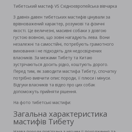
Тибетський мастиф VS Східноєвропейська вівчарка
З давніх-давен тибетських мастифів цінували за
врівноважений характер, розумові та фізичні
якості. Це величезні, масивні собаки з довгою
густою вовною, що зовні нагадують лева. Вони
незалежні та самостійні, потребують грамотного
виховання і не підходять для недосвідчених
власників. За межами Тибету та Китаю
зустрічаються досить рідко, коштують дорого.
Перед тим, як заводити мастифа Тибету, спочатку
потрібно вивчити опис породи, її плюси і мінуси.
Відгуки власників та відео про цих собак
допоможуть прийняти рішення.
На фото тибетські мастифи:
Загальна характеристика
мастифів Тибету
Назва породи пов'язана з місцем її походження та