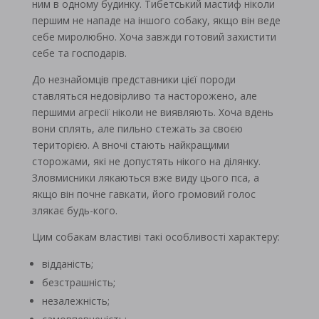
ним в одному будинку. Тибетський мастиф ніколи
першим не нападе на іншого собаку, якщо він веде
себе миролюбно. Хоча завжди готовий захистити
себе та господарів.
До незнайомців представники цієї породи
ставляться недовірливо та насторожено, але
першими агресії ніколи не виявляють. Хоча вдень
вони сплять, але пильно стежать за своєю
територією. А вночі стають найкращими
сторожами, які не допустять нікого на ділянку.
Зловмисники лякаються вже виду цього пса, а
якщо він почне гавкати, його громовий голос
злякає будь-кого.
Цим собакам властиві такі особливості характеру:
відданість;
безстрашність;
незалежність;