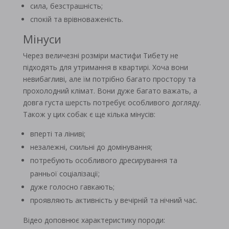
сила, безстрашність;
спокій та врівноваженість.
Мінуси
Через величезні розміри мастифи Тибету не
підходять для утримання в квартирі. Хоча вони
невибагливі, але їм потрібно багато простору та
прохолодний клімат. Вони дуже багато важать, а
довга густа шерсть потребує особливого догляду.
Також у цих собак є ще кілька мінусів:
вперті та ліниві;
незалежні, схильні до домінування;
потребують особливого дресирування та
ранньої соціалізації;
дуже голосно гавкають;
проявляють активність у вечірній та нічний час.
Відео доповнює характеристику породи: