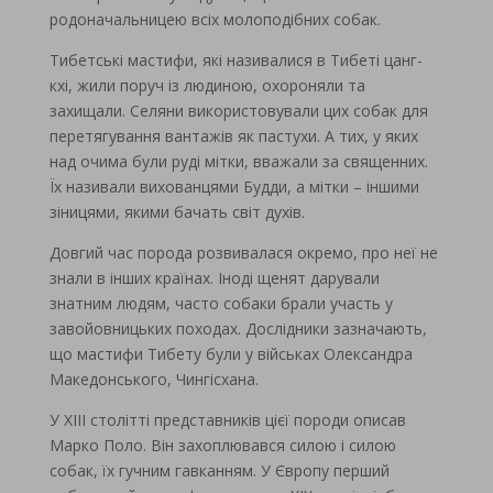
родоначальницею всіх молоподібних собак.
Тибетські мастифи, які називалися в Тибеті цанг-
кхі, жили поруч із людиною, охороняли та
захищали. Селяни використовували цих собак для
перетягування вантажів як пастухи. А тих, у яких
над очима були руді мітки, вважали за священних.
Їх називали вихованцями Будди, а мітки – іншими
зіницями, якими бачать світ духів.
Довгий час порода розвивалася окремо, про неї не
знали в інших країнах. Іноді щенят дарували
знатним людям, часто собаки брали участь у
завойовницьких походах. Дослідники зазначають,
що мастифи Тибету були у військах Олександра
Македонського, Чингісхана.
У XIII столітті представників цієї породи описав
Марко Поло. Він захоплювався силою і силою
собак, їх гучним гавканням. У Європу перший