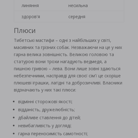
линяння
несильна
здоров'я
середня
Плюси
Тибетські мастифи – одні з найбільших у світі,
масивних та грізних собак. Незважаючи на це у них
гарна велика зовнішність. Великою головою та
статурою вони трохи нагадують ведмедя, а
пишною гривою – лева. Вони лише зовні здаються
небезпечними, насправді для своєї сім'ї це скоріше
плюшеві іграшки, лагідні та доброзичливі. Власники
відзначають у них такі плюси:
відмінні сторожові якості;
відданість, дружелюбність;
дбайливе ставлення до дітей;
невибагливість у догляді;
гарна переносимість самотності;