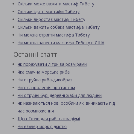
Скільки може важити мастиф Тибету
Скільки їдять мастифи Тибету
Скільки виростає мастиф Тибету
Скільки важить собака мастифа Тибету
Чи можна стригти мастифа Тибету
Чи можна завести мастифа Тибету в США
Останні статті
Як порахувати літри за розмірами
Яка смачна морська риба
Чи отруйна риба-дикобраз
Чи є сапролегнія протистом
Чи отруйні бурі деревні жаби для людини
Як називаються нові особини які виникають під
час розмноження
Що є їжею для риб в акваріумі
Чи є бівер-йорк рідкістю