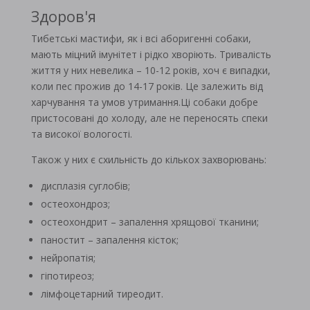
Здоров'я
Тибетські мастифи, як і всі аборигенні собаки,
мають міцний імунітет і рідко хворіють. Тривалість
життя у них невелика – 10-12 років, хоч є випадки,
коли пес прожив до 14-17 років. Це залежить від
харчування та умов утримання.Ці собаки добре
пристосовані до холоду, але не переносять спеки
та високої вологості.
Також у них є схильність до кількох захворювань:
дисплазія суглобів;
остеохондроз;
остеохондрит – запалення хрящової тканини;
паностит – запалення кісток;
нейропатія;
гіпотиреоз;
лімфоцетарний тиреодит.