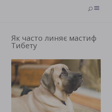
Як часто линяє мастиф
Тибету