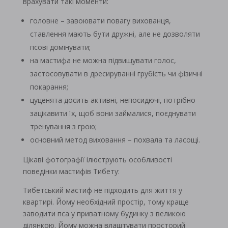
врахувати такі моменти:
головне – завоювати повагу вихованця,
ставлення мають бути дружні, але не дозволяти
псові домінувати;
на мастифа не можна підвищувати голос,
застосовувати в дресируванні грубість чи фізичні
покарання;
цуценята досить активні, непосидючі, потрібно
зацікавити їх, щоб вони займалися, поєднувати
тренування з грою;
основний метод виховання – похвала та ласощі.
Цікаві фотографії ілюструють особливості
поведінки мастифів Тибету:
Тибетський мастиф не підходить для життя у
квартирі. Йому необхідний простір, тому краще
заводити пса у приватному будинку з великою
ділянкою. Йому можна влаштувати просторий