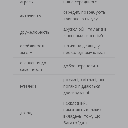
агресія
вище середнього
середня, потребують
активність
тривалого вигулу
дружелюбні та лагідні
дружелюбність
з членами своєї сім'ї
особливості
тільки на ділянці, у
змісту
прохолодному кліматі
ставлення до
добре переносять
самотності
розумні, кмітливі, але
інтелект
погано піддаються
дресируванні
нескладний,
вимагають великих
догляд
вкладень, тому що
багато їдять