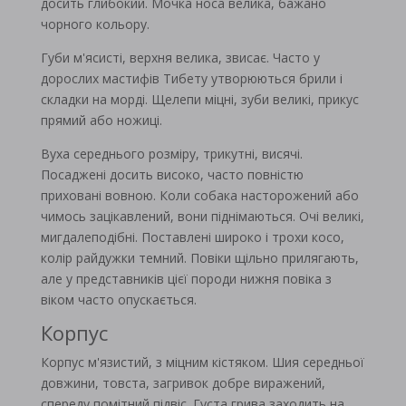
досить глибокий. Мочка носа велика, бажано
чорного кольору.
Губи м'ясисті, верхня велика, звисає. Часто у
дорослих мастифів Тибету утворюються брили і
складки на морді. Щелепи міцні, зуби великі, прикус
прямий або ножиці.
Вуха середнього розміру, трикутні, висячі.
Посаджені досить високо, часто повністю
приховані вовною. Коли собака насторожений або
чимось зацікавлений, вони піднімаються. Очі великі,
мигдалеподібні. Поставлені широко і трохи косо,
колір райдужки темний. Повіки щільно прилягають,
але у представників цієї породи нижня повіка з
віком часто опускається.
Корпус
Корпус м'язистий, з міцним кістяком. Шия середньої
довжини, товста, загривок добре виражений,
спереду помітний підвіс. Густа грива заходить на