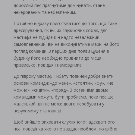
дорослий пес прагнутиме домінувати, стане
некерованим та небезпечним.
Потрібно відразу приготуватися до того, що таке
дресирування, як інших службових собак, для
мастифа не підійде.Він надто незалежний і
самовпевнений, він не виконуватиме марні на його
погляд команди. З перших днів появи цуценя в
будинку його необхідно привчити до місця,
прізвисько, повідця і намордника.
До півроку мастиф Тибету повинен добре знати
основні команди: «до мене», «стояти», «фу», «не
можна», «сидіти», «поряд». З останніми двома
командами можуть бути проблеми, поки пес ще
маленький, він не може довго перебувати у
нерухомому становищі.
Щоб вийшло виховати слухняного і адекватного
пса, поведінка якого не завдає проблем, потрібно