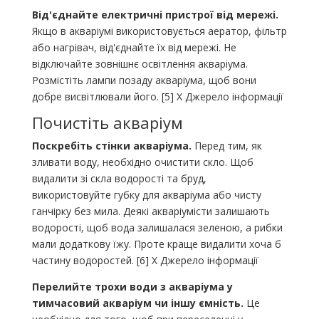
Від'єднайте електричні пристрої від мережі.
Якщо в акваріумі використовується аератор, фільтр
або нагрівач, від'єднайте їх від мережі. Не
відключайте зовнішнє освітлення акваріума.
Розмістіть лампи позаду акваріума, щоб вони
добре висвітлювали його. [5] X Джерело інформації
Почистіть акваріум
Поскребіть стінки акваріума.
Перед тим, як
зливати воду, необхідно очистити скло. Щоб
видалити зі скла водорості та бруд,
використовуйте губку для акваріума або чисту
ганчірку без мила. Деякі акваріумісти залишають
водорості, щоб вода залишалася зеленою, а рибки
мали додаткову їжу. Проте краще видалити хоча б
частину водоростей. [6] X Джерело інформації
Перелийте трохи води з акваріума у ​​
тимчасовий акваріум чи іншу ємність.
Це