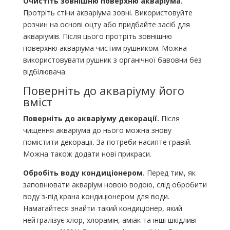
Очистіть зовнішню поверхню акваріума.
Протріть стіни акваріума зовні. Використовуйте
розчин на основі оцту або придбайте засіб для
акваріумів. Після цього протріть зовнішню
поверхню акваріума чистим рушником. Можна
використовувати рушник з органічної бавовни без
відбілювача.
Поверніть до акваріуму його
вміст
Поверніть до акваріуму декорації.
Після
чищення акваріума до нього можна знову
помістити декорації. За потреби насипте гравій.
Можна також додати нові прикраси.
Обробіть воду кондиціонером.
Перед тим, як
заповнювати акваріум новою водою, слід обробити
воду з-під крана кондиціонером для води.
Намагайтеся знайти такий кондиціонер, який
нейтралізує хлор, хлорамін, аміак та інші шкідливі