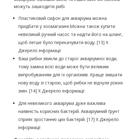
можуть зашкодити рибі.
Пластиковий сифон для акваріума можна
придбати у зоомагазині.Можна також купити
невеликий ручний насос та надіти його на шланг,
щоб легше було перекачувати воду. [13] X
Джерело інформації
Ваші рибки звикли до старої акваріумної води,
тому заміна всієї води може бути великим
випробуванням для їх організмів. Краще змішати
нову воду зі старою, щоб рибки не відчули різких
змін. [14] X Джерело інформації
Для невеликого акваріума дуже важлива
наявність корисних бактерій. Акваріумний ґрунт
сприяє зростанню цих бактерій. [17] X Джерело
інформації