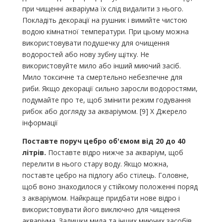
при чищенні акваріума їх слід видалити з нього.
Покладіть декорації на рушник і вимийте чистою
водою кімнатної температури. При цьому можна
використовувати подушечку для очищення
водоростей або нову зубну щітку. Не
використовуйте мило або інший миючий засіб.
Мило токсичне та смертельно небезпечне для
риби. Якщо декорації сильно заросли водоростями,
подумайте про те, щоб змінити режим годування
рибок або догляду за акваріумом. [9] X Джерело
інформації
Поставте поруч цебро об'ємом від 20 до 40
літрів.
Поставте відро нижче за акваріум, щоб
перелити в нього стару воду. Якщо можна,
поставте цебро на підлогу або стілець. Головне,
щоб воно знаходилося у стійкому положенні поряд
з акваріумом. Найкраще придбати нове відро і
використовувати його виключно для чищення
акваріума. Залишки мила та інших миючих засобів