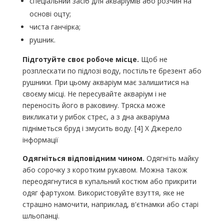
спеціальний засіб для акваріумів або розчин на
основі оцту;
чиста ганчірка;
рушник.
Підготуйте своє робоче місце.
Щоб не
розплескати по підлозі воду, постільте брезент або
рушники. При цьому акваріум має залишитися на
своєму місці. Не пересувайте акваріум і не
переносіть його в раковину. Тряска може
викликати у рибок стрес, а з дна акваріума
підніметься бруд і змусить воду. [4] X Джерело
інформації
Одягніться відповідним чином.
Одягніть майку
або сорочку з коротким рукавом. Можна також
переодягнутися в купальний костюм або прикрити
одяг фартухом. Використовуйте взуття, яке не
страшно намочити, наприклад, в'єтнамки або старі
шльопанці.