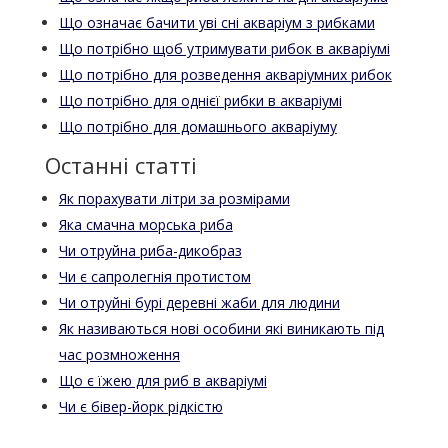
Що означає бачити уві сні акваріум з рибками
Що потрібно щоб утримувати рибок в акваріумі
Що потрібно для розведення акваріумних рибок
Що потрібно для однієї рибки в акваріумі
Що потрібно для домашнього акваріуму
Останні статті
Як порахувати літри за розмірами
Яка смачна морська риба
Чи отруйна риба-дикобраз
Чи є сапролегнія протистом
Чи отруйні бурі деревні жаби для людини
Як називаються нові особини які виникають під
час розмноження
Що є їжею для риб в акваріумі
Чи є бівер-йорк рідкістю