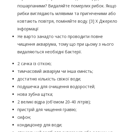
пошарпаними? Видаляйте померлих рибок. Якщо
рибки виглядають млявими та пригніченими або
ковтають повітря, поміняйте воду. [3] X Джерело
інформації
Не варто занадто часто проводити повне
чищення акваріума, тому що при цьому з нього
видаляються необхідні бактерії.
2 сачка із сіткою;
тимчасовий акваріум чи інша ємність;
достатню кількість свіжої води;
подушечка для очищення водоростей;
нова зубна щітка;
2 великі відра (об'ємом 20-40 літрів);
пристрій для чищення гравію;
сифон;
кондиціонер для води;