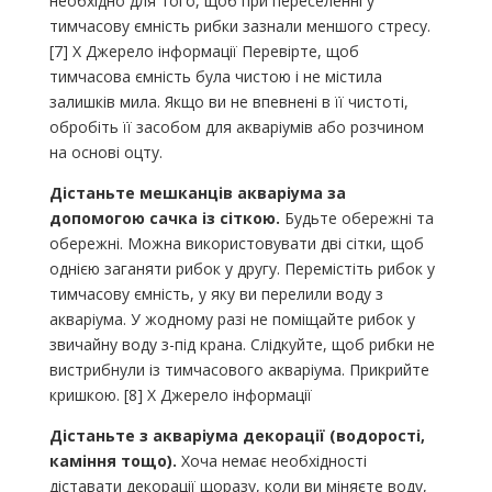
необхідно для того, щоб при переселенні у
тимчасову ємність рибки зазнали меншого стресу.
[7] X Джерело інформації Перевірте, щоб
тимчасова ємність була чистою і не містила
залишків мила. Якщо ви не впевнені в її чистоті,
обробіть її засобом для акваріумів або розчином
на основі оцту.
Дістаньте мешканців акваріума за
допомогою сачка із сіткою.
Будьте обережні та
обережні. Можна використовувати дві сітки, щоб
однією заганяти рибок у другу. Перемістіть рибок у
тимчасову ємність, у яку ви перелили воду з
акваріума. У жодному разі не поміщайте рибок у
звичайну воду з-під крана. Слідкуйте, щоб рибки не
вистрибнули із тимчасового акваріума. Прикрийте
кришкою. [8] X Джерело інформації
Дістаньте з акваріума декорації (водорості,
каміння тощо).
Хоча немає необхідності
діставати декорації щоразу, коли ви міняєте воду,