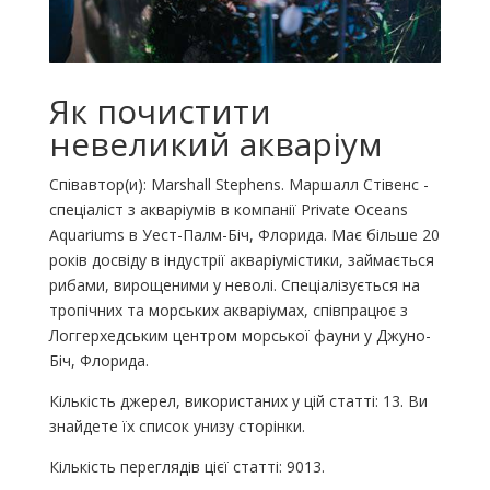
Як почистити
невеликий акваріум
Співавтор(и): Marshall Stephens. Маршалл Стівенс -
спеціаліст з акваріумів в компанії Private Oceans
Aquariums в Уест-Палм-Біч, Флорида. Має більше 20
років досвіду в індустрії акваріумістики, займається
рибами, вирощеними у неволі. Спеціалізується на
тропічних та морських акваріумах, співпрацює з
Логгерхедським центром морської фауни у Джуно-
Біч, Флорида.
Кількість джерел, використаних у цій статті: 13. Ви
знайдете їх список унизу сторінки.
Кількість переглядів цієї статті: 9013.