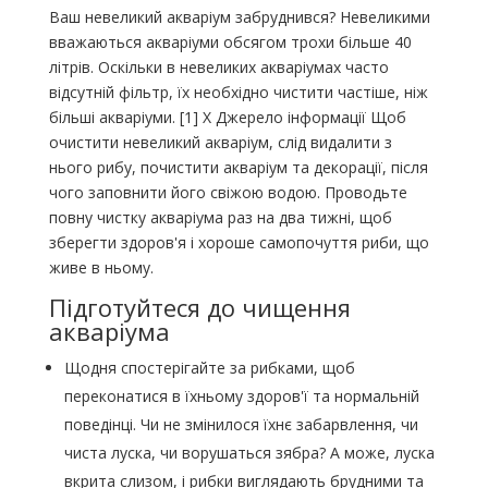
Ваш невеликий акваріум забруднився? Невеликими
вважаються акваріуми обсягом трохи більше 40
літрів. Оскільки в невеликих акваріумах часто
відсутній фільтр, їх необхідно чистити частіше, ніж
більші акваріуми. [1] X Джерело інформації Щоб
очистити невеликий акваріум, слід видалити з
нього рибу, почистити акваріум та декорації, після
чого заповнити його свіжою водою. Проводьте
повну чистку акваріума раз на два тижні, щоб
зберегти здоров'я і хороше самопочуття риби, що
живе в ньому.
Підготуйтеся до чищення
акваріума
Щодня спостерігайте за рибками, щоб
переконатися в їхньому здоров'ї та нормальній
поведінці. Чи не змінилося їхнє забарвлення, чи
чиста луска, чи ворушаться зябра? А може, луска
вкрита слизом, і рибки виглядають брудними та