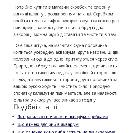
Потрібно купити в магазині скребок та сифон у
вигляді шлангу з розширенням на кінці. Скребком
пройти стекла а сифон використовувати кожен раз
при підміні, засмоктуючи в нього бруд із дна.
Декорації можна рідко діставати та чистити в тазі.
ГО є така штука, на магнітах. Одна половинка
кріпиться усередину акваріума, друга назовні. Ці дві
половинки одна до одної притягуються через скло.
Природно з боку скла якийсь елемент, що чистить.
І ось так потихеньку ведіть у зовнішній стороні цю
штуку, а з внутрішньої сторони друга половинка за
вашою рукою ходить. І чистить скло. Природно
спочатку каламутня піднімається, але за наявності
фільтра в акваріумі все зникає за годину.
Подібні статті
Як правильно почистити акваріум з рибками
Що є їжею для риб в акваріумі
Що означає якщо риба лежить на дні акваріума