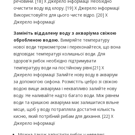
речовини. [18] X Джерело інформації Необхідно
очистити воду від хлору. [19] X Джерело інформації
Використовуйте для цього чисте відро. [20] X
Джерело інформації
Замініть віддалену воду з акваріума свіжою
обробленою водою.
Виміряйте температуру
нової води термометром і переконайтеся, що вона
відповідає температурі колишньої води. Для
здоров'я рибок необхідно підтримувати
температуру води на постійному рівні.[21] X
Джерело інформації Залийте нову воду в акваріум
за допомогою сифона. Розмістіть цебро зі свіжою
водою вище акваріума і неквапливо залийте нову
воду. Не наливайте надто багато води. Між рівнем
води та кришкою акваріума має залишитися вільне
місце, щоб у воду потрапляла достатня кількість
кисню, який потрібний рибам для дихання. [22] X
Джерело інформації
Можна також запустити рибок у невеликі