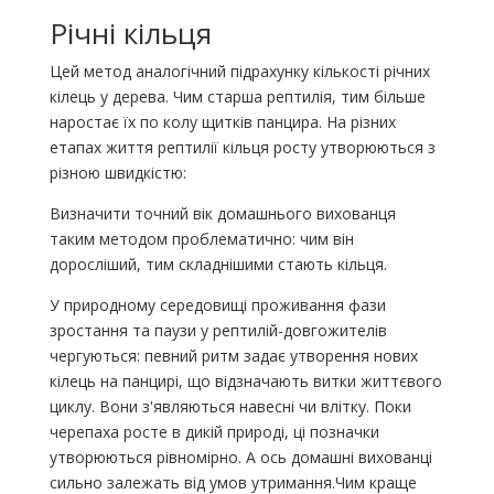
Річні кільця
Цей метод аналогічний підрахунку кількості річних
кілець у дерева. Чим старша рептилія, тим більше
наростає їх по колу щитків панцира. На різних
етапах життя рептилії кільця росту утворюються з
різною швидкістю:
Визначити точний вік домашнього вихованця
таким методом проблематично: чим він
доросліший, тим складнішими стають кільця.
У природному середовищі проживання фази
зростання та паузи у рептилій-довгожителів
чергуються: певний ритм задає утворення нових
кілець на панцирі, що відзначають витки життєвого
циклу. Вони з'являються навесні чи влітку. Поки
черепаха росте в дикій природі, ці позначки
утворюються рівномірно. А ось домашні вихованці
сильно залежать від умов утримання.Чим краще