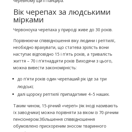
черевному щиті панцира.
Вік черепах за людськими
мірками
Червоноуха черепаха у природі живе до 30 років.
Порівнюючи співвідношення віку людини і рептилії,
необхідно врахувати, що статева зрілість вони
наступає відповідно 15 і п'ять років, а тривалість
життя – 70 і п'ятнадцяти років Виходячи з цього,
можна вивести закономірність:
до п'яти років один черепаший рік іде за три
людські;
далі щороку рептилії припадатиме 4–5 наших.
Таким чином, 15-річний «череп» (як іноді називають
їх заводчики) можна порівняти за віком із 70-річним
пенсіонером.Збільшення співвідношення
обумовлено прискореним зносом тваринного