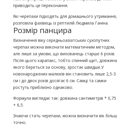
приводить це переконання.
Які черепахи підходять для домашнього утримання,
розповіла фахівець із рептилій Людмила Ганіна.
Розмір панцира
Визначення віку середньоазіатських сухопутних
черепах можна виконати математичним методом,
але лише за умови, що вихованець старше 6 років.
Після цього карапакс, тобто спинний щит, довжина
якого береться за основу, зростає швидше.У
новонароджених малюків він становить лише 2,5-3
см і до двох років досягає 6 см. Самці та самки
ростуть приблизно однаково.
Формула виглядає так: довжина сантиметрів * 0,75
+ 6,5.
Знаючи стать черепахи, можна визначити вік більш
точно.