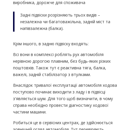
виробника, дорожче для споживача
Задні підвіски розрізняють трьох видів –
незалежна чи багатоважільна, задній міст та
напівзалежна (балка).
Крім іншого, в задню підвіску входять:
Всі вони в комплексі роблять рух автомобіля
нерівною дорогою плавним, без будь-яких різких
поштовхів. Також тут є реактивна тяга, балка,
важелі, задній стабілізатор з втулками.
Внаслідок тривалої експлуатації автомобіля ходова
поступово починає виходити з ладу і в підвісці
з'являється шум. Для того щоб визначити, в чому
справа необхідно провести діагностику ходової
частини машини.
Робиться це в сервісних центрах, де здійснюється
зовнішній огляд автомобіля. Тут перевіряють