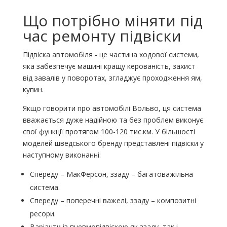
Що потрібно міняти під
час ремонту підвіски
Підвіска автомобіля - це частина ходової системи,
яка забезпечує машині кращу керованість, захист
від завалів у поворотах, згладжує проходження ям,
купин.
Якщо говорити про автомобілі Вольво, ця система
вважається дуже надійною та без проблем виконує
свої функції протягом 100-120 тис.км. У більшості
моделей шведського бренду представлені підвіски у
наступному виконанні:
Спереду – МакФерсон, ззаду – багатоважільна
система.
Спереду – поперечні важелі, ззаду – композитні
ресори.
Варіанти із пневмопідвіскою як ззаду, так і