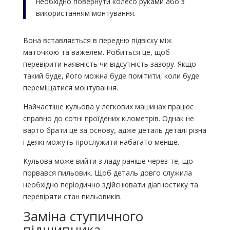
необхідно повернути колесо руками або з
використанням монтування.
Вона вставляється в передню підвіску між
маточкою та важелем. Робиться це, щоб
перевірити наявність чи відсутність зазору. Якщо
такий буде, його можна буде помітити, коли буде
переміщатися монтування.
Найчастіше кульова у легкових машинах працює
справно до сотні проїдених кілометрів. Однак не
варто брати це за основу, адже деталь деталі різна
і деякі можуть прослужити набагато менше.
Кульова може вийти з ладу раніше через те, що
порвався пильовик. Щоб деталь довго служила
необхідно періодично здійснювати діагностику та
перевіряти стан пильовиків.
Заміна ступичного
підшипника