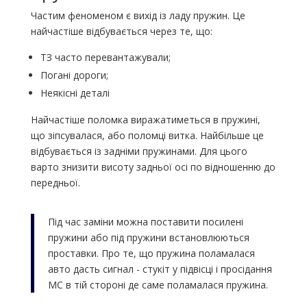
Частим феноменом є вихід із ладу пружин. Це
найчастіше відбувається через те, що:
ТЗ часто перевантажували;
Погані дороги;
Неякісні деталі
Найчастіше поломка виражатиметься в пружині,
що зіпсувалася, або поломці витка. Найбільше це
відбувається із задніми пружинами. Для цього
варто знизити висоту задньої осі по відношенню до
передньої.
Під час заміни можна поставити посилені
пружини або під пружини встановлюються
проставки. Про те, що пружина поламалася
авто дасть сигнал - стукіт у підвісці і просідання
МС в тій стороні де саме поламалася пружина.