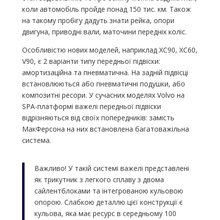
коли автомобіль пройде понад 150 тис. км. Також
на такому пробігу дадуть знати рейка, опори
двигуна, приводні вали, маточини передніх коліс.
Особливістю нових моделей, наприклад XC90, XC60,
V90, є 2 варіанти типу передньої підвіски:
амортизаційна та пневматична. На задній підвісці
встановлюються або пневматичні подушки, або
композитні ресори. У сучасних моделях Volvo на
SPA-платформі важелі передньої підвіски
відрізняються від своїх попередників: замість
МакФерсона на них встановлена ​​багатоважільна
система.
Важливо! У такій системі важелі представлені
як трикутник з легкого сплаву з двома
сайлентблоками та інтегрованою кульовою
опорою. Слабкою деталлю цієї конструкції є
кульова, яка має ресурс в середньому 100