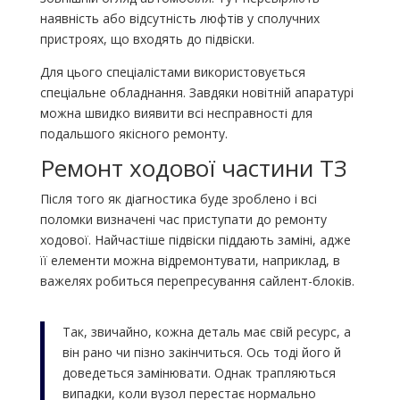
наявність або відсутність люфтів у сполучних
пристроях, що входять до підвіски.
Для цього спеціалістами використовується
спеціальне обладнання. Завдяки новітній апаратурі
можна швидко виявити всі несправності для
подальшого якісного ремонту.
Ремонт ходової частини ТЗ
Після того як діагностика буде зроблено і всі
поломки визначені час приступати до ремонту
ходової. Найчастіше підвіски піддають заміні, адже
її елементи можна відремонтувати, наприклад, в
важелях робиться перепресування сайлент-блоків.
Так, звичайно, кожна деталь має свій ресурс, а
він рано чи пізно закінчиться. Ось тоді його й
доведеться замінювати. Однак трапляються
випадки, коли вузол перестає нормально