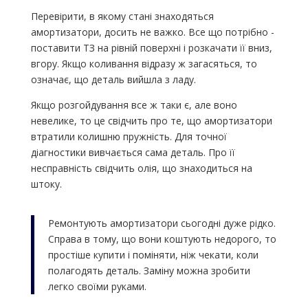
Перевірити, в якому стані знаходяться
амортизатори, досить не важко. Все що потрібно -
поставити ТЗ на рівній поверхні і розкачати її вниз,
вгору. Якщо коливання відразу ж загасяться, то
означає, що деталь вийшла з ладу.
Якщо розгойдування все ж таки є, але воно
невелике, то це свідчить про те, що амортизатори
втратили колишню пружність. Для точної
діагностики вивчається сама деталь. Про її
несправність свідчить олія, що знаходиться на
штоку.
Ремонтують амортизатори сьогодні дуже рідко.
Справа в тому, що вони коштують недорого, то
простіше купити і поміняти, ніж чекати, коли
полагодять деталь. Заміну можна зробити
легко своїми руками.