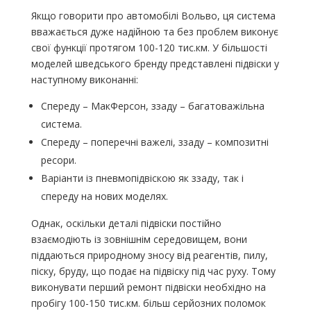
Якщо говорити про автомобілі Вольво, ця система
вважається дуже надійною та без проблем виконує
свої функції протягом 100-120 тис.км. У більшості
моделей шведського бренду представлені підвіски у
наступному виконанні:
Спереду – МакФерсон, ззаду – багатоважільна
система.
Спереду – поперечні важелі, ззаду – композитні
ресори.
Варіанти із пневмопідвіскою як ззаду, так і
спереду на нових моделях.
Однак, оскільки деталі підвіски постійно
взаємодіють із зовнішнім середовищем, вони
піддаються природному зносу від реагентів, пилу,
піску, бруду, що подає на підвіску під час руху. Тому
виконувати перший ремонт підвіски необхідно на
пробігу 100-150 тис.км. більш серйозних поломок