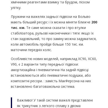
хімічними реагентами взимку та брудом, піском
улітку.
Пружини на важелях задньої підвіски на Вольво
мають більший ресурс і їх можна міняти ближче
200
тис. км.
Те саме можна сказати і про втулки
стабілізатора, рульові наконечники і тяги: якщо їх
стан задовільний, то про заміну можна задуматися,
коли автомобіль пройде більше 150 тис. км.
маточини передніх коліс.
Особливістю нових моделей, наприклад XC90, XC60,
V90, є 2 варіанти типу передньої підвіски:
амортизаційна і пневматична На задній підвісці
встановлюються або пневматичні подушки, або
композитні ресори. : замість МакФерсона на них
встановлено багатоважільна система.
Важливо! У такій системі важелі представлені
як трикутник з легкого сплаву з двома