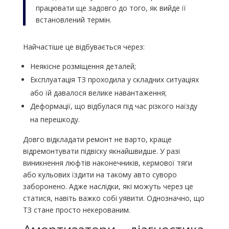
працювати ще задовго до того, як вийде її
встановлений термін.
Найчастіше це відбувається через:
Неякісне розміщення деталей;
Експлуатація ТЗ проходила у складних ситуаціях
або їй давалося велике навантаження;
Деформації, що відбулася під час різкого наїзду
на перешкоду.
Довго відкладати ремонт не варто, краще
відремонтувати підвіску якнайшвидше. У разі
виникнення люфтів наконечників, кермової тяги
або кульових їздити на такому авто суворо
заборонено. Адже наслідки, які можуть через це
статися, навіть важко собі уявити. Однозначно, що
ТЗ стане просто некерованим.