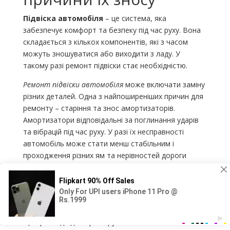
Підвіска автомобіля
– це система, яка
забезпечує комфорт та безпеку під час руху. Вона
складається з кількох компонентів, які з часом
можуть зношуватися або виходити з ладу. У
такому разі ремонт підвіски стає необхідністю.
Ремонт підвіски автомобіля
може включати заміну
різних деталей. Одна з найпоширеніших причин для
ремонту – старіння та знос амортизаторів.
Амортизатори відповідальні за поглинання ударів
та вібрацій під час руху. У разі їх несправності
автомобіль може стати менш стабільним і
проходження різних ям та нерівностей дороги
асоціюватиметься з дискомфортом.
Під час ремонту підвіски
також може
знадобитися заміна пружин. Іноді пружини можуть
поламатися або їх властивості можуть змінитися,
що призведе до втрати рухливості автомобіля та