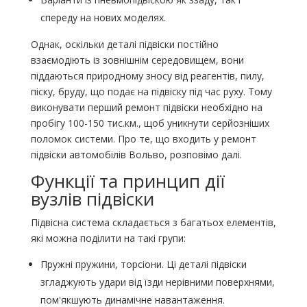
спереду на нових моделях.
Однак, оскільки деталі підвіски постійно
взаємодіють із зовнішнім середовищем, вони
піддаються природному зносу від реагентів, пилу,
піску, бруду, що подає на підвіску під час руху. Тому
виконувати перший ремонт підвіски необхідно на
пробігу 100-150 тис.км., щоб уникнути серйозніших
поломок системи. Про те, що входить у ремонт
підвіски автомобілів Вольво, розповімо далі.
Функції та принцип дії
вузлів підвіски
Підвісна система складається з багатьох елементів,
які можна поділити на такі групи:
Пружні пружини, торсіони. Ці деталі підвіски
згладжують удари від їзди нерівними поверхнями,
пом'якшують динамічне навантаження.