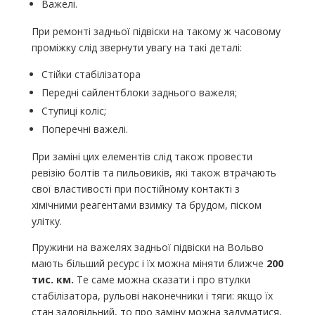
Важелі.
При ремонті задньої підвіски на такому ж часовому
проміжку слід звернути увагу на такі деталі:
Стійки стабілізатора
Передні сайлентблоки заднього важеля;
Ступиці коліс;
Поперечні важелі.
При заміні цих елементів слід також провести
ревізію болтів та пильовиків, які також втрачають
свої властивості при постійному контакті з
хімічними реагентами взимку та брудом, піском
улітку.
Пружини на важелях задньої підвіски на Вольво
мають більший ресурс і їх можна міняти ближче
200
тис. км.
Те саме можна сказати і про втулки
стабілізатора, рульові наконечники і тяги: якщо їх
стан задовільний, то про заміну можна задуматися,