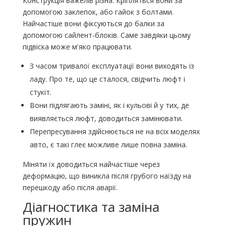
Конструкція важелів різна. Кріпляться вони за
допомогою заклепок, або гайок з болтами.
Найчастіше вони фіксуються до балки за
допомогою сайлент-блоків. Саме завдяки цьому
підвіска може м'яко працювати.
З часом тривалої експлуатації вони виходять із
ладу. Про те, що це сталося, свідчить люфт і
стукіт.
Вони підлягають заміні, як і кульові й у тих, де
виявляється люфт, доводиться замінювати.
Перепресування здійснюється не на всіх моделях
авто, є такі глеє можливе лише повна заміна.
Міняти їх доводиться найчастіше через
деформацію, що виникла після грубого наїзду на
перешкоду або після аварії.
Діагностика та заміна
пружин