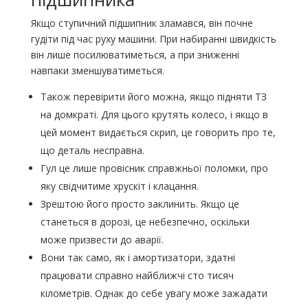
Якщо ступичний підшипник зламався, він почне
гудіти під час руху машини. При набиранні швидкість
він лише посилюватиметься, а при зниженні
навпаки зменшуватиметься.
Також перевірити його можна, якщо підняти ТЗ
на домкраті. Для цього крутять колесо, і якщо в
цей момент видається скрип, це говорить про те,
що деталь несправна.
Гул це лише провісник справжньої поломки, про
яку свідчитиме хрускіт і клацання.
Зрештою його просто заклинить. Якщо це
станеться в дорозі, це небезпечно, оскільки
може призвести до аварії.
Вони так само, як і амортизатори, здатні
працювати справно найближчі сто тисяч
кілометрів. Однак до себе увагу може зажадати