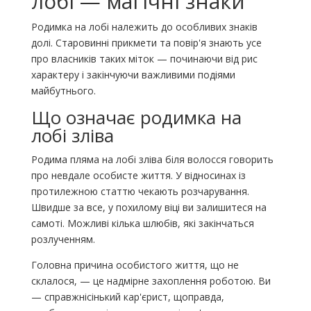
лобі — магічні знаки
Родимка на лобі належить до особливих знаків
долі. Старовинні прикмети та повір'я знають усе
про власників таких міток — починаючи від рис
характеру і закінчуючи важливими подіями
майбутнього.
Що означає родимка на
лобі зліва
Родима пляма на лобі зліва біля волосся говорить
про невдале особисте життя. У відносинах із
протилежною статтю чекають розчарування.
Швидше за все, у похилому віці ви залишитеся на
самоті. Можливі кілька шлюбів, які закінчаться
розлученням.
Головна причина особистого життя, що не
склалося, — це надмірне захоплення роботою. Ви
— справжнісінький кар'єрист, щоправда,