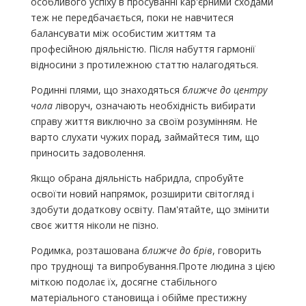
особливого успіху в просуванні кар'єрними сходами
теж не передбачається, поки не навчитеся
балансувати між особистим життям та
професійною діяльністю. Після набуття гармонії
відносини з протилежною статтю налагодяться.
Родинні плями, що знаходяться
ближче до центру
чола
ліворуч, означають необхідність вибирати
справу життя виключно за своїм розумінням. Не
варто слухати чужих порад, займайтеся тим, що
приносить задоволення.
Якщо обрана діяльність набридла, спробуйте
освоїти новий напрямок, розширити світогляд і
здобути додаткову освіту. Пам'ятайте, що змінити
своє життя ніколи не пізно.
Родимка, розташована
ближче до брів
, говорить
про труднощі та випробування.Проте людина з цією
міткою подолає їх, досягне стабільного
матеріального становища і обійме престижну