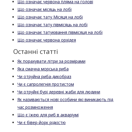
Що означає червона пляма на голові
Що означає місяць на лобі
Що означає тату Місяця на лобі
Що означає тату півмісяць на лобі
Що означає татуювання півмісяця на лобі
Що означає червона орхідея
Останні статті
Як порахувати літри за розмірами
Яка смачна морська риба
Чи отруйна риба-дикобраз
Чи є сапролегнія протистом
Чи отруйні бурі деревні жаби для людини
Як називаються нові особини які виникають під
час розмноження
Що є їжею для риб в акваріумі
Чи є бівер-йорк рідкістю