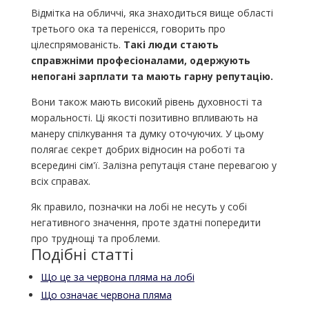
Відмітка на обличчі, яка знаходиться вище області
третього ока та перенісся, говорить про
цілеспрямованість.
Такі люди стають
справжніми професіоналами, одержують
непогані зарплати та мають гарну репутацію.
Вони також мають високий рівень духовності та
моральності. Ці якості позитивно впливають на
манеру спілкування та думку оточуючих. У цьому
полягає секрет добрих відносин на роботі та
всередині сім'ї. Залізна репутація стане перевагою у
всіх справах.
Як правило, позначки на лобі не несуть у собі
негативного значення, проте здатні попередити
про труднощі та проблеми.
Подібні статті
Що це за червона пляма на лобі
Що означає червона пляма