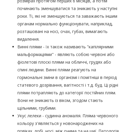
розмірах протягом перших 6 місяців, а потім
починають зменшуватися та зникають у наступні
роки. Ті, які не зменшуються та заважають іншим
органам нормально функціонувати, наприклад,
розташовані на носі, очах, губах, вимагають
видалення.
Винні плями - їх також називають "капілярними
мальформаціями" - являють собою червоні або
фіолетові плоскі плями на обличчі, грудях або
спині людини. Винні плями реагують на
гормональні зміни в організмі і помітніші в період
статевого дозрівання, вагітності і т.д. буд. Ці рідні
плями потрапляють до категорії постійних плям.
Вони не зникають із віком, згодом стають
щільними, грубими.
Укус лелеки - судинна аномалія. Пляма червоного
кольору з'являється у новонароджених на
повіках, лобі, носі, між очима та на шиї. Патологія