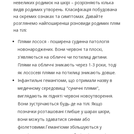
невеликих родимок на шкірі – розрізняють кілька
видів родимих ​​утворень. Класифікація побудована
на окремих ознаках та симптомах. Давайте
розглянемо найпоширеніші різновиди родимих ​​плям
на тілі:
Плями лосося - поширена судинна патологія
новонароджених. Вони червоні та плоскі,
з'являються на обличчі чи потилиці дитини.
Плями на обличчі зникають через 1-3 роки, тоді
як лососеві плями на потилиці зникають довше.
Інфантильні гемангіоми, що отримали назву в
медичному середовищі "суничні плями",
виглядають як підняті червоні новоутворення.
Вони зустрічаються будь-де на тілі. Якщо
позначки розташовані глибше у шарах шкіри,
вони можуть здаватися синіми або
фіолетовими.Гемангіоми збільшуються у