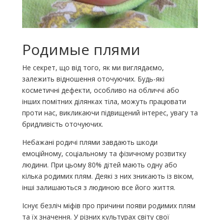
Родимые плями
Не секрет, що від того, як ми виглядаємо,
залежить відношення оточуючих. Будь-які
косметичні дефекти, особливо на обличчі або
інших помітних ділянках тіла, можуть працювати
проти нас, викликаючи підвищений інтерес, увагу та
бридливість оточуючих.
Небажані родичі плями завдають шкоди
емоційному, соціальному та фізичному розвитку
людини. При цьому 80% дітей мають одну або
кілька родимих ​​плям. Деякі з них зникають із віком,
інші залишаються з людиною все його життя.
Існує безліч міфів про причини появи родимих ​​плям
та їх значення. У різних культурах світу свої