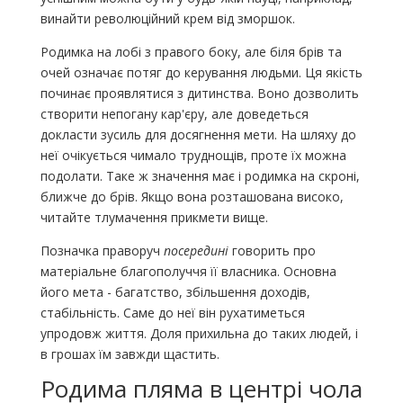
винайти революційний крем від зморшок.
Родимка на лобі з правого боку, але біля брів та
очей означає потяг до керування людьми. Ця якість
починає проявлятися з дитинства. Воно дозволить
створити непогану кар'єру, але доведеться
докласти зусиль для досягнення мети. На шляху до
неї очікується чимало труднощів, проте їх можна
подолати. Таке ж значення має і родимка на скроні,
ближче до брів. Якщо вона розташована високо,
читайте тлумачення прикмети вище.
Позначка праворуч
посередині
говорить про
матеріальне благополуччя її власника. Основна
його мета - багатство, збільшення доходів,
стабільність. Саме до неї він рухатиметься
упродовж життя. Доля прихильна до таких людей, і
в грошах їм завжди щастить.
Родима пляма в центрі чола