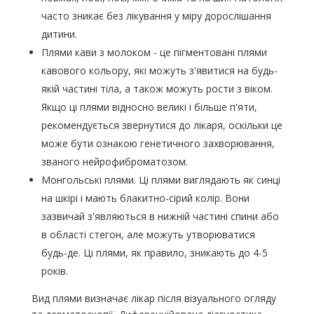
часто зникає без лікування у міру дорослішання
дитини.
Плями кави з молоком - це пігментовані плями
кавового кольору, які можуть з'явитися на будь-
якій частині тіла, а також можуть рости з віком.
Якщо ці плями відносно великі і більше п'яти,
рекомендується звернутися до лікаря, оскільки це
може бути ознакою генетичного захворювання,
званого нейрофиброматозом.
Монгольські плями. Ці плями виглядають як синці
на шкірі і мають блакитно-сірий колір. Вони
зазвичай з'являються в нижній частині спини або
в області стегон, але можуть утворюватися
будь-де. Ці плями, як правило, зникають до 4-5
років.
Вид плями визначає лікар після візуального огляду