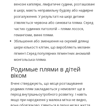
венозні капіляри, лімфатичні судини, розташовані
в шкірі, мають неправильну будову або надмірне
розгалуження. У результаті на шкірі дитини
з'являється червона або синювата пляма. Серед
частих судинних патологій – плями лосося,
гемангіоми, винні плями.
Збільшення або зменшення на окремій ділянці
шкіри кількості клітин, що виробляють меланін
пігмент.Серед популярних пігментних аномалій
монгольська пляма.
Родимые плями в дітей
віком
Вчені стверджують, що місця розташування
родимих ​​плям закладаються у немовлят ще в
період внутрішньоутробного розвитку. І навіть
якщо при народженні у малюка мітка не видно,
вона обов'язково з'явиться в перші місяці життя,