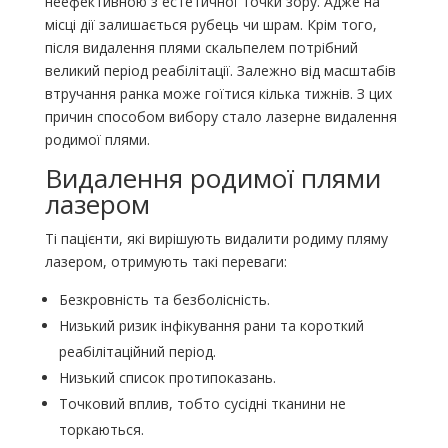
неефективною з естетичної точки зору. Адже на
місці дії залишається рубець чи шрам. Крім того,
після видалення плями скальпелем потрібний
великий період реабілітації. Залежно від масштабів
втручання ранка може гоїтися кілька тижнів. З цих
причин способом вибору стало лазерне видалення
родимої плями.
Видалення родимої плями
лазером
Ті пацієнти, які вирішують видалити родиму пляму
лазером, отримують такі переваги:
Безкровність та безболісність.
Низький ризик інфікування рани та короткий
реабілітаційний період.
Низький список протипоказань.
Точковий вплив, тобто сусідні тканини не
торкаються.