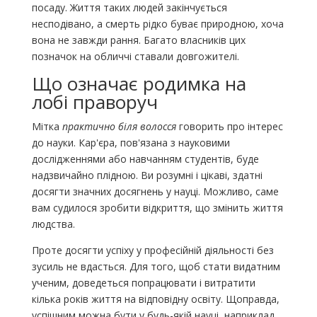
посаду. Життя таких людей закінчується
несподівано, а смерть рідко буває природною, хоча
вона не завжди рання. Багато власників цих
позначок на обличчі ставали довгожителі.
Що означає родимка на
лобі праворуч
Мітка
практично біля волосся
говорить про інтерес
до науки. Кар'єра, пов'язана з науковими
дослідженнями або навчанням студентів, буде
надзвичайно плідною. Ви розумні і цікаві, здатні
досягти значних досягнень у науці. Можливо, саме
вам судилося зробити відкриття, що змінить життя
людства.
Проте досягти успіху у професійній діяльності без
зусиль не вдасться. Для того, щоб стати видатним
ученим, доведеться попрацювати і витратити
кілька років життя на відповідну освіту. Щоправда,
успішним можна бути у будь-якій науці, наприклад,