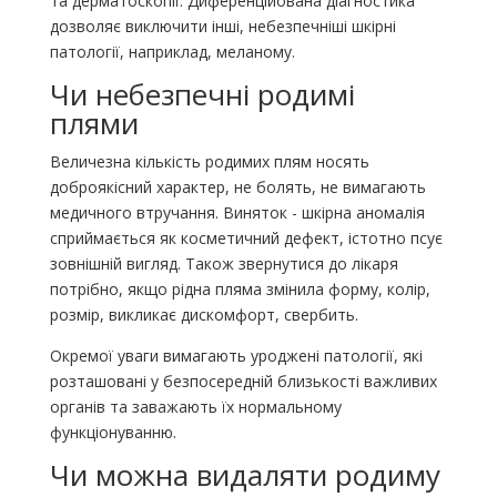
та дерматоскопії. Диференційована діагностика
дозволяє виключити інші, небезпечніші шкірні
патології, наприклад, меланому.
Чи небезпечні родимі
плями
Величезна кількість родимих ​​плям носять
доброякісний характер, не болять, не вимагають
медичного втручання. Виняток - шкірна аномалія
сприймається як косметичний дефект, істотно псує
зовнішній вигляд. Також звернутися до лікаря
потрібно, якщо рідна пляма змінила форму, колір,
розмір, викликає дискомфорт, свербить.
Окремої уваги вимагають уроджені патології, які
розташовані у безпосередній близькості важливих
органів та заважають їх нормальному
функціонуванню.
Чи можна видаляти родиму