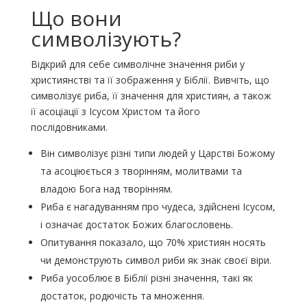
Що вони
символізують?
Відкрий для себе символічне значення риби у
християнстві та її зображення у Біблії. Вивчіть, що
символізує риба, її значення для християн, а також
її асоціації з Ісусом Христом та його
послідовниками.
Він символізує різні типи людей у ​​Царстві Божому
та асоціюється з творінням, молитвами та
владою Бога над творінням.
Риба є нагадуванням про чудеса, здійснені Ісусом,
і означає достаток Божих благословень.
Опитування показало, що 70% християн носять
чи демонструють символ риби як знак своєї віри.
Риба уособлює в Біблії різні значення, такі як
достаток, родючість та множення.