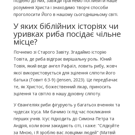
подібно до них, завжди прагнемо поглибити наше
розуміння Христа і знаходимо творчі способи
проголосити Його в нашому сьогоднішньому світі.
У яких біблійних історіях чи
уривках риба посідає чільне
місце?
Почнемо зі Старого Завіту. Згадаймо історію
Товіта, де риба відіграє вирішальну роль. Юний
Товія, який веде ангел Рафаїл, ловить рибу, жовч
якої використовується для зцілення сліпоти його
батька (Товит 6:3-9) (Jensen, 2023). Це передбачає
те, як Христос, божественний лікар, приносить
зцілення та світло в нашу духовну сліпоту.
У Євангеліях риби фігурують у багатьох вченнях та
чудесах Ісуса. Ми бачимо їх під час покликання
перших учнів. Ісус підходить до Симона Петра та
Андрія, коли вони закидають сіті, і каже: "Слідкуйте
за Мною, і Я зроблю вас ловцями людей" (Матвій