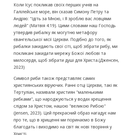
Коли Ісус покликав своїх перших учнів на
Галілейське море, він сказав Симону Петру та
Андрію: "Ідіть за Мною, і Я зроблю вас ловцями
людей" (Матвія 4:19). Цими словами наш Господь
утвердив рибалку як могутню метафору
євангельської місії Церкви. Подібно до того, як
рибалки закидають свої сіті, щоб зібрати рибу, ми
покликані закидати мережу Божої любові та
милосердя, щоб зібрати душі для Христа.(Дженсен,
2023)
Символ риби також представляє самих
християнських віруючих. Ранні отці Церкви, такі як
Тертуліан, називали християн "маленькими
рибками", що народжуються у водах хрещення
слідом за Христом, нашою "великою Рибою"
(Jensen, 2023). Цей прекрасний образ нагадує нам
про те, що в хрищенні ми поринаємо в Божу
благодать і виходимо на світ як нові творіння у
Христі.