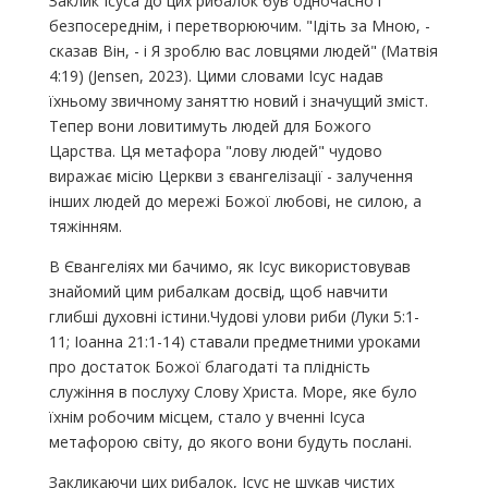
Заклик Ісуса до цих рибалок був одночасно і
безпосереднім, і перетворюючим. "Ідіть за Мною, -
сказав Він, - і Я зроблю вас ловцями людей" (Матвія
4:19) (Jensen, 2023). Цими словами Ісус надав
їхньому звичному заняттю новий і значущий зміст.
Тепер вони ловитимуть людей для Божого
Царства. Ця метафора "лову людей" чудово
виражає місію Церкви з євангелізації - залучення
інших людей до мережі Божої любові, не силою, а
тяжінням.
В Євангеліях ми бачимо, як Ісус використовував
знайомий цим рибалкам досвід, щоб навчити
глибші духовні істини.Чудові улови риби (Луки 5:1-
11; Іоанна 21:1-14) ставали предметними уроками
про достаток Божої благодаті та плідність
служіння в послуху Слову Христа. Море, яке було
їхнім робочим місцем, стало у вченні Ісуса
метафорою світу, до якого вони будуть послані.
Закликаючи цих рибалок, Ісус не шукав чистих