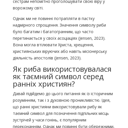
сестрам непомітно проголошувати свою віру у
ворожому світі.
Однак ми не повинні потрапляти в пастку
надмірного спрощення. Значення символу риби
було багатим і багатогранним, що часто
перетинається у своїх асоціаціях (Jensen, 2023).
Вона могла втілювати Христа, хрещення,
християнських віруючих або навіть місіонерську
діяльність апостолів (Jensen, 2023).
Як риба використовувалася
як таємний символ серед
ранніх християн?
Давай підійдемо до цього питання як із історичним
розумінням, так і з духовною проникливістю. Ідея,
що ранні християни використовували рибу як
таємний символ для позначення підпільних місць
зустрічей у часи гонінь, є популярним
переконанням. Однак ми повинні бути обережними,