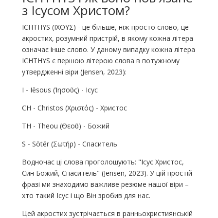
з Ісусом Христом?
ICHTHYS (ΙΧΘΥΣ) - це більше, ніж просто слово, це
акростих, розумний пристрій, в якому кожна літера
означає інше слово. У даному випадку кожна літера
ICHTHYS є першою літерою слова в потужному
утвердженні віри (Jensen, 2023):
I - Iēsous (Ἰησοῦς) - Ісус
CH - Christos (Χριστός) - Христос
TH - Theou (Θεοῦ) - Божий
S - Sōtēr (Σωτήρ) - Спаситель
Водночас ці слова проголошують: "Ісус Христос,
Син Божий, Спаситель" (Jensen, 2023). У цій простій
фразі ми знаходимо важливе резюме нашої віри –
хто такий Ісус і що Він зробив для нас.
Цей акростих зустрічається в ранньохристиянській