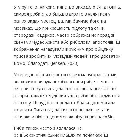
У міру того, як християнство виходило з-під гонінь,
символ риби став більш відкрито з'являтися у
різних видах мистецтва. Ми бачимо його на
мозаїках, що прикрашають підлогу та стіни
стародавніх церков, часто зображених поряд зі
сценами чудес Христа або риболовлі апостолів. Ці
зображення нагадували віруючим про обіцянку
Христа зробити їх "ловцями людей" і про достаток
Божої благодаті. (Jensen, 2023)
У середньовічних ілюстрованих манускриптах ми
знаходимо вишукані зображення риб, які часто
використовувалися для ілюстрації євангельських
історій, таких як чудовий улов риби або годування
натовпу. Ці чудово передані образи допомагали
оживити Писання для тих, хто не вмів читати,
навчаючи вірі за допомогою візуальних засобів.
Риба також часто з'являлася на
ранньохристиянських кільцях та печатках. Ці