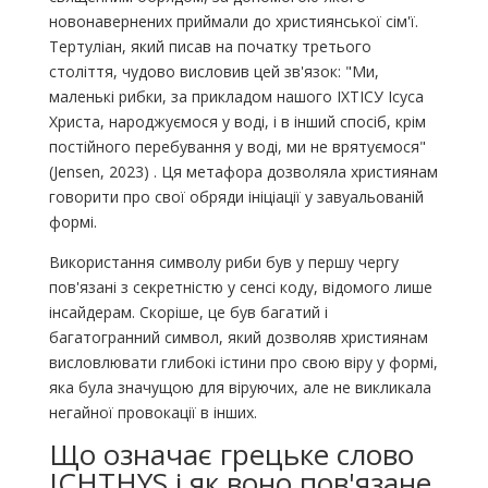
новонавернених приймали до християнської сім'ї.
Тертуліан, який писав на початку третього
століття, чудово висловив цей зв'язок: "Ми,
маленькі рибки, за прикладом нашого ІХТІСУ Ісуса
Христа, народжуємося у воді, і в інший спосіб, крім
постійного перебування у воді, ми не врятуємося"
(Jensen, 2023) . Ця метафора дозволяла християнам
говорити про свої обряди ініціації у завуальованій
формі.
Використання символу риби був у першу чергу
пов'язані з секретністю у сенсі коду, відомого лише
інсайдерам. Скоріше, це був багатий і
багатогранний символ, який дозволяв християнам
висловлювати глибокі істини про свою віру у формі,
яка була значущою для віруючих, але не викликала
негайної провокації в інших.
Що означає грецьке слово
ICHTHYS і як воно пов'язане