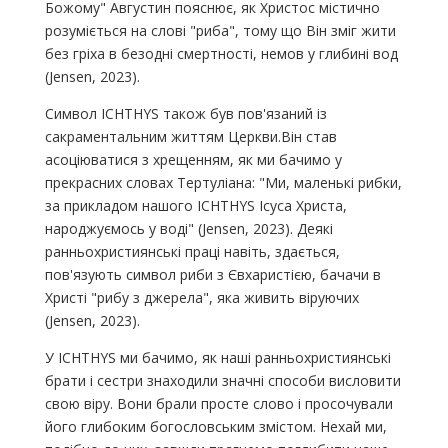
Божому" Августин пояснює, як Христос містично
розуміється на слові "риба", тому що Він зміг жити
без гріха в безодні смертності, немов у глибині вод
(Jensen, 2023).
Символ ICHTHYS також був пов'язаний із
сакраментальним життям Церкви.Він став
асоціюватися з хрещенням, як ми бачимо у
прекрасних словах Тертуліана: "Ми, маленькі рибки,
за прикладом нашого ICHTHYS Ісуса Христа,
народжуємось у воді" (Jensen, 2023). Деякі
ранньохристиянські праці навіть, здається,
пов'язують символ риби з Євхаристією, бачачи в
Христі "рибу з джерела", яка живить віруючих
(Jensen, 2023).
У ICHTHYS ми бачимо, як наші ранньохристиянські
брати і сестри знаходили значні способи висловити
свою віру. Вони брали просте слово і просочували
його глибоким богословським змістом. Нехай ми,