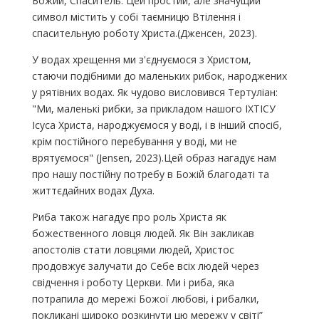
Божий, Спаситель. Цей простий, але значущий
символ містить у собі таємницю Втілення і
спасительную роботу Христа.(Дженсен, 2023).
У водах хрещення ми з'єднуємося з Христом,
стаючи подібними до маленьких рибок, народжених
у рятівних водах. Як чудово висловився Тертуліан:
"Ми, маленькі рибки, за прикладом нашого ІХТІСУ
Ісуса Христа, народжуємося у воді, і в інший спосіб,
крім постійного перебування у воді, ми не
врятуємося" (Jensen, 2023).Цей образ нагадує нам
про нашу постійну потребу в Божій благодаті та
життєдайних водах Духа.
Риба також нагадує про роль Христа як
божественного ловця людей. Як Він закликав
апостолів стати ловцями людей, Христос
продовжує залучати до Себе всіх людей через
свідчення і роботу Церкви. Ми і риба, яка
потрапила до мережі Божої любові, і рибалки,
покликані широко розкинути цю мережу у світі”