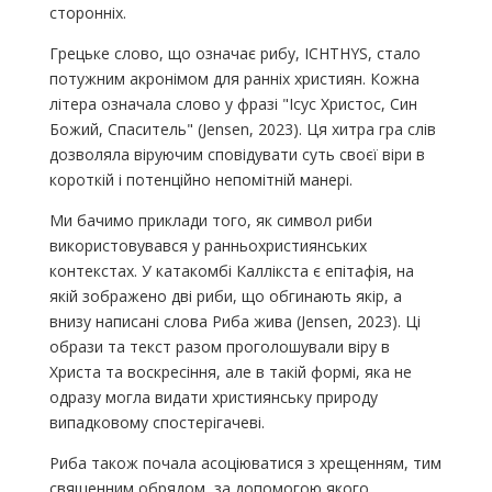
сторонніх.
Грецьке слово, що означає рибу, ICHTHYS, стало
потужним акронімом для ранніх християн. Кожна
літера означала слово у фразі "Ісус Христос, Син
Божий, Спаситель" (Jensen, 2023). Ця хитра гра слів
дозволяла віруючим сповідувати суть своєї віри в
короткій і потенційно непомітній манері.
Ми бачимо приклади того, як символ риби
використовувався у ранньохристиянських
контекстах. У катакомбі Каллікста є епітафія, на
якій зображено дві риби, що обгинають якір, а
внизу написані слова Риба жива (Jensen, 2023). Ці
образи та текст разом проголошували віру в
Христа та воскресіння, але в такій формі, яка не
одразу могла видати християнську природу
випадковому спостерігачеві.
Риба також почала асоціюватися з хрещенням, тим
священним обрядом, за допомогою якого