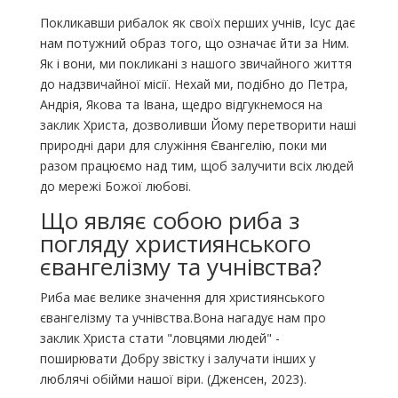
Покликавши рибалок як своїх перших учнів, Ісус дає
нам потужний образ того, що означає йти за Ним.
Як і вони, ми покликані з нашого звичайного життя
до надзвичайної місії. Нехай ми, подібно до Петра,
Андрія, Якова та Івана, щедро відгукнемося на
заклик Христа, дозволивши Йому перетворити наші
природні дари для служіння Євангелію, поки ми
разом працюємо над тим, щоб залучити всіх людей
до мережі Божої любові.
Що являє собою риба з
погляду християнського
євангелізму та учнівства?
Риба має велике значення для християнського
євангелізму та учнівства.Вона нагадує нам про
заклик Христа стати "ловцями людей" -
поширювати Добру звістку і залучати інших у
люблячі обійми нашої віри. (Дженсен, 2023).