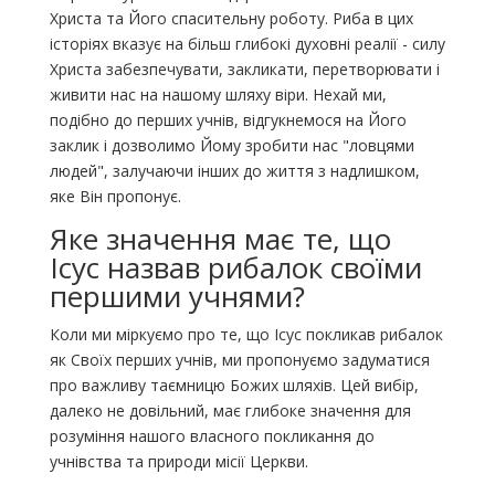
Христа та Його спасительну роботу. Риба в цих
історіях вказує на більш глибокі духовні реалії - силу
Христа забезпечувати, закликати, перетворювати і
живити нас на нашому шляху віри. Нехай ми,
подібно до перших учнів, відгукнемося на Його
заклик і дозволимо Йому зробити нас "ловцями
людей", залучаючи інших до життя з надлишком,
яке Він пропонує.
Яке значення має те, що
Ісус назвав рибалок своїми
першими учнями?
Коли ми міркуємо про те, що Ісус покликав рибалок
як Своїх перших учнів, ми пропонуємо задуматися
про важливу таємницю Божих шляхів. Цей вибір,
далеко не довільний, має глибоке значення для
розуміння нашого власного покликання до
учнівства та природи місії Церкви.