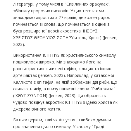
літературі, у тому числі в "Сивіллиних оракулах",
збірнику пророчих висловів. У цих текстах ми
знаходимо акростих з 27 віршів, де кожен рядок
починається зі слова, що починається з однієї з
букв розширеної версії акростиха: IHΣΟΥΣ
ΧΡΕΙΣΤΟΣ ΘΕΟΥ ΥΙΟΣ ΣΩΤΗΡΥ итель, Хрест) (Jensen,
2023).
Використання ICHTHYS як християнського символу
поширилося широко. Ми знаходимо його на
ранньохристиянських епітафіях, кільцях та інших
артефактах (Jensen, 2023). Наприклад, у катакомбі
Каллікста є епітафія, на якій зображені дві риби, що
огинають якір, а внизу написані слова "Риба жива"
(ΙΧΘΥΣ ΖΩΝΤΩΝ) (Jensen, 2023). Ця образність
чудово поєднує акростих ICHTHYS з ідеєю Христа як
джерела вічного життя.
Батьки церкви, такі як Августин, глибоко думали
про значення цього символу. У своєму "Граді