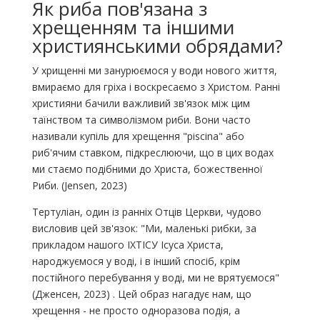
Як риба пов'язана з
хрещенням та іншими
християнськими обрядами?
У хрищенні ми занурюємося у води нового життя,
вмираємо для гріха і воскресаємо з Христом. Ранні
християни бачили важливий зв'язок між цим
таїнством та символізмом риби. Вони часто
називали купіль для хрещення "piscina" або
риб'ячим ставком, підкреслюючи, що в цих водах
ми стаємо подібними до Христа, божественної
Риби. (Jensen, 2023)
Тертуліан, один із ранніх Отців Церкви, чудово
висловив цей зв'язок: "Ми, маленькі рибки, за
прикладом нашого ІХТІСУ Ісуса Христа,
народжуємося у воді, і в інший спосіб, крім
постійного перебування у воді, ми не врятуємося"
(Дженсен, 2023) . Цей образ нагадує нам, що
хрещення - не просто одноразова подія, а