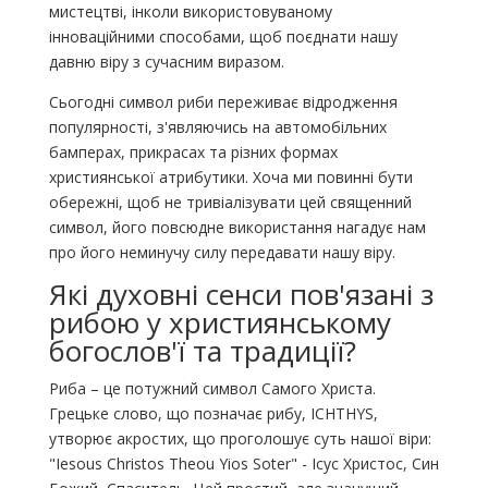
мистецтві, інколи використовуваному
інноваційними способами, щоб поєднати нашу
давню віру з сучасним виразом.
Сьогодні символ риби переживає відродження
популярності, з'являючись на автомобільних
бамперах, прикрасах та різних формах
християнської атрибутики. Хоча ми повинні бути
обережні, щоб не тривіалізувати цей священний
символ, його повсюдне використання нагадує нам
про його неминучу силу передавати нашу віру.
Які духовні сенси пов'язані з
рибою у християнському
богослов'ї та традиції?
Риба – це потужний символ Самого Христа.
Грецьке слово, що позначає рибу, ICHTHYS,
утворює акростих, що проголошує суть нашої віри:
"Iesous Christos Theou Yios Soter" - Ісус Христос, Син