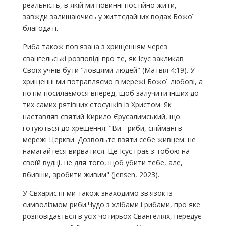
реальність, в якій ми повинні постійно жити,
завжди залишаючись у життєдайних водах Божої
благодаті.
Риба також пов'язана з хрищенням через
євангельські розповіді про те, як Ісус закликав
Своїх учнів бути "ловцями людей" (Матвія 4:19). У
хрищенні ми потрапляємо в мережі Божої любові, а
потім посилаємося вперед, щоб залучити інших до
тих самих рятівних стосунків із Христом. Як
наставляв святий Кирило Єрусалимський, що
готуються до хрещення: "Ви - риби, спіймані в
мережі Церкви. Дозвольте взяти себе живцем: не
намагайтеся вирватися. Це Ісус грає з тобою на
своїй вудці, не для того, щоб убити тебе, але,
вбивши, зробити живим" (Jensen, 2023).
У Євхаристії ми також знаходимо зв'язок із
символізмом риби.Чудо з хлібами і рибами, про яке
розповідається в усіх чотирьох Євангеліях, передує