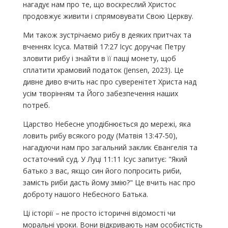
нагадує нам про те, що воскреслий Христос
продовжує живити і спрямовувати Свою Церкву.
Ми також зустрічаємо рибу в деяких притчах та
вченнях Ісуса. Матвій 17:27 Ісус доручає Петру
зловити рибу і знайти в її пащі монету, щоб
сплатити храмовий податок (Jensen, 2023). Це
дивне диво вчить нас про суверенітет Христа над
усім творінням та Його забезпечення наших
потреб.
Царство Небесне уподібнюється до мережі, яка
ловить рибу всякого роду (Матвія 13:47-50),
нагадуючи нам про загальний заклик Євангелія та
остаточний суд. У Луці 11:11 Ісус запитує: "Який
батько з вас, якщо син його попросить риби,
замість риби дасть йому змію?" Це вчить нас про
доброту нашого Небесного Батька.
Ці історії – не просто історичні відомості чи
моральні уроки. Вони відкривають нам особистість