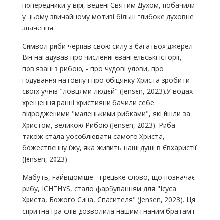
попередники у вірі, ведені Святим Духом, побачили
у цьому звичайному мотиві більш глибоке духовне
значення.
Символ риби черпав свою силу з багатьох джерел.
Він нагадував про численні євангельські історії,
пов'язані з рибою, - про чудові улови, про
годування натовпу і про обіцянку Христа зробити
своїх учнів "ловцями людей" (Jensen, 2023).У водах
хрещення ранні християни бачили себе
відродженими "маленькими рибками", які йшли за
Христом, великою Рибою (Jensen, 2023). Риба
також стала уособлювати самого Христа,
божественну їжу, яка живить наші душі в Євхаристії
(Jensen, 2023).
Мабуть, найвідоміше - грецьке слово, що позначає
рибу, ICHTHYS, стало фарбуванням для "Ісуса
Христа, Божого Сина, Спасителя" (Jensen, 2023). Ця
спритна гра слів дозволила нашим гнаним братам і