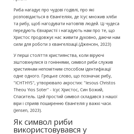
Риба нагадує про чудові годівлі, про які
розповідається в Євангеліях, де Ісус множив хліби
та рибу, щоб нагодувати натовпів людей. Ці чудеса
передують Євхаристії і нагадують нам про те, що
Христос продовжує нас живити духовно, даючи нам
сили для роботи з євангелізації.(Дженсен, 2023)
У перші століття християнства, коли віруючі
зіштовхнулися із гоніннями, символ риби служив
християнам непомітним способом ідентифікації
одне одного. Грецьке слово, що позначає рибу,
"ICHTHYS", утворювало акростих: "Iesous Christos
Theou Yios Soter" - Ісус Христос, Син Божий,
Спаситель. Цей простий символ складався з нашої
віри і сприяв поширенню Євангелія у важкі часи.
(Jensen, 2023).
Як символ риби
використовувався у