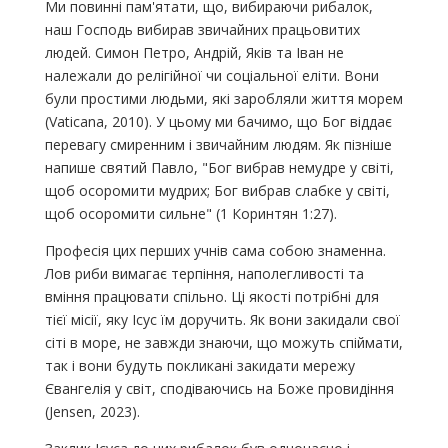
Ми повинні пам'ятати, що, вибираючи рибалок,
наш Господь вибирав звичайних працьовитих
людей. Симон Петро, ​​Андрій, Яків та Іван не
належали до релігійної чи соціальної еліти. Вони
були простими людьми, які заробляли життя морем
(Vaticana, 2010). У цьому ми бачимо, що Бог віддає
перевагу смиренним і звичайним людям. Як пізніше
напише святий Павло, "Бог вибрав немудре у світі,
щоб осоромити мудрих; Бог вибрав слабке у світі,
щоб осоромити сильне" (1 Коринтян 1:27).
Професія цих перших учнів сама собою знаменна.
Лов риби вимагає терпіння, наполегливості та
вміння працювати спільно. Ці якості потрібні для
тієї місії, яку Ісус їм доручить. Як вони закидали свої
сіті в море, не завжди знаючи, що можуть спіймати,
так і вони будуть покликані закидати мережу
Євангелія у світ, сподіваючись на Боже провидіння
(Jensen, 2023).