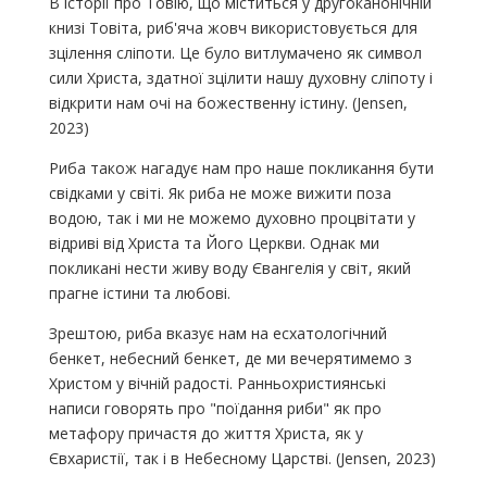
В історії про Товію, що міститься у другоканонічній
книзі Товіта, риб'яча жовч використовується для
зцілення сліпоти. Це було витлумачено як символ
сили Христа, здатної зцілити нашу духовну сліпоту і
відкрити нам очі на божественну істину. (Jensen,
2023)
Риба також нагадує нам про наше покликання бути
свідками у світі. Як риба не може вижити поза
водою, так і ми не можемо духовно процвітати у
відриві від Христа та Його Церкви. Однак ми
покликані нести живу воду Євангелія у світ, який
прагне істини та любові.
Зрештою, риба вказує нам на есхатологічний
бенкет, небесний бенкет, де ми вечерятимемо з
Христом у вічній радості. Ранньохристиянські
написи говорять про "поїдання риби" як про
метафору причастя до життя Христа, як у
Євхаристії, так і в Небесному Царстві. (Jensen, 2023)