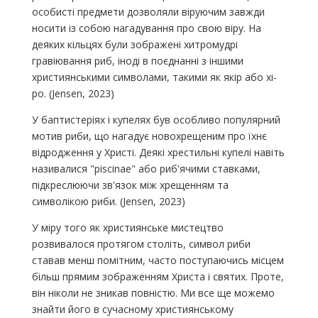
особисті предмети дозволяли віруючим завжди
носити із собою нагадування про свою віру. На
деяких кільцях були зображені хитромудрі
гравіювання риб, іноді в поєднанні з іншими
християнськими символами, такими як якір або хі-
ро. (Jensen, 2023)
У баптистеріях і купелях був особливо популярний
мотив риби, що нагадує новохрещеним про їхнє
відродження у Христі. Деякі хрестильні купелі навіть
називалися "piscinae" або риб'ячими ставками,
підкреслюючи зв'язок між хрещенням та
символікою риби. (Jensen, 2023)
У міру того як християнське мистецтво
розвивалося протягом століть, символ риби
ставав менш помітним, часто поступаючись місцем
більш прямим зображенням Христа і святих. Проте,
він ніколи не зникав повністю. Ми все ще можемо
знайти його в сучасному християнському