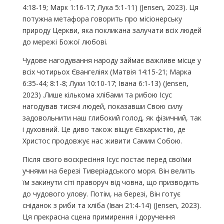
4:18-19; Марк 1:16-17; Лука 5:1-11) (Jensen, 2023). Ця
потужна метафора говорить про місіонерську
природу Церкви, яка покликана залучати всіх людей
до мережі Божої любові.
Чудове нагодування народу займає важливе місце у
всіх чотирьох Євангеліях (Матвія 14:15-21; Марка
6:35-44; 8:1-8; Луки 10:10-17; Івана 6:1-13) (Jensen,
2023) .Лише кількома хлібами та рибою Ісус
нагодував тисячі людей, показавши Свою силу
задовольнити наш глибокий голод, як фізичний, так
і духовний. Це диво також віщує Євхаристію, де
Христос продовжує нас живити Самим Собою.
Після свого воскресіння Ісус постає перед своїми
учнями на березі Тиверіадського моря. Він велить
їм закинути сіті праворуч від човна, що призводить
до чудового улову. Потім, на березі, Він готує
сніданок з риби та хліба (Іван 21:4-14) (Jensen, 2023).
Ця прекрасна сцена примирення і доручення