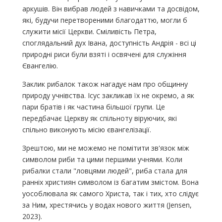
аркушів. Він вибрав людей з навичками та досвідом,
які, будучи перетвореними благодаттю, могли б
служити місії Церкви. Сміливість Петра,
споглядальний дух Івана, доступність Андрія - всі ці
природні риси були взяті і освячені для служіння
Євангелію.
Заклик рибалок також нагадує нам про общинну
природу учнівства. Ісус закликав їх не окремо, а як
пари братів і як частина більшої групи. Це
передбачає Церкву як спільноту віруючих, які
спільно виконують місію євангелізації.
Зрештою, ми не можемо не помітити зв'язок між
символом риби та цими першими учнями. Коли
рибалки стали "ловцями людей", риба стала для
ранніх християн символом із багатим змістом. Вона
уособлювала як самого Христа, так і тих, хто слідує
за Ним, хрестячись у водах нового життя (Jensen,
2023).