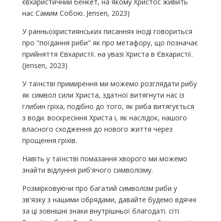
євхаристичний бенкет, на якому Христос живить
нас Самим Собою. Jensen, 2023)
У ранньохристиянських писаннях іноді говориться
про "поїдання риби" як про метафору, що позначає
прийняття Євхаристії. на увазі Христа в Євхаристії.
(Jensen, 2023)
У таїнстві примирення ми можемо розглядати рибу
як символ сили Христа, здатної витягнути нас із
глибин гріха, подібно до того, як риба витягується
з води. воскресіння Христа і, як наслідок, нашого
власного сходження до нового життя через
прощення гріхів.
Навіть у таїнстві помазання хворого ми можемо
знайти відлуння риб'ячого символізму.
Розмірковуючи про багатий символізм риби у
зв'язку з нашими обрядами, давайте будемо вдячні
за ці зовнішні знаки внутрішньої благодаті. сіті