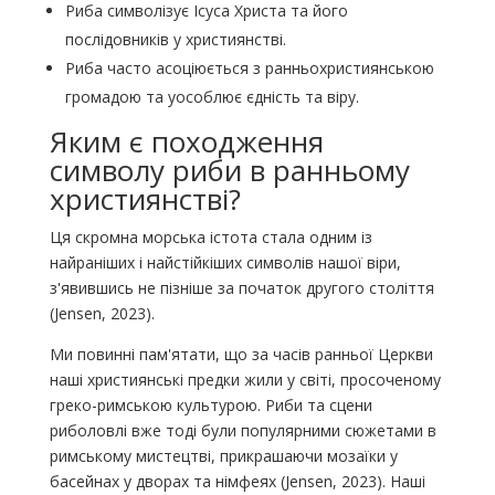
Риба символізує Ісуса Христа та його
послідовників у християнстві.
Риба часто асоціюється з ранньохристиянською
громадою та уособлює єдність та віру.
Яким є походження
символу риби в ранньому
християнстві?
Ця скромна морська істота стала одним із
найраніших і найстійкіших символів нашої віри,
з'явившись не пізніше за початок другого століття
(Jensen, 2023).
Ми повинні пам'ятати, що за часів ранньої Церкви
наші християнські предки жили у світі, просоченому
греко-римською культурою. Риби та сцени
риболовлі вже тоді були популярними сюжетами в
римському мистецтві, прикрашаючи мозаїки у
басейнах у дворах та німфеях (Jensen, 2023). Наші