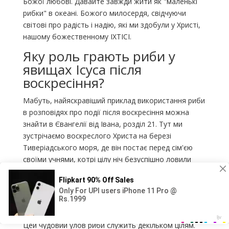
Божої любові. Давайте завжди жити як "маленькі
рибки" в океані. Божого милосердя, свідчуючи
світові про радість і надію, які ми здобули у Христі,
нашому божественному ІХТІСІ.
Яку роль грають риби у
явищах Ісуса після
воскресіння?
Мабуть, найяскравіший приклад використання риби
в розповідях про події після воскресіння можна
знайти в Євангелії від Івана, розділ 21. Тут ми
зустрічаємо воскреслого Христа на березі
Тиверіадського моря, де він постає перед сім'єю
своїми учнями, котрі цілу ніч безуспішно ловили
рибу. Ісус звертається до них, наставляючи
закинути мережу з правого боку човна. Коли вони
це роблять, то виловлюють таку кількість риби, що
не можуть затягнути мережу. (Jensen, 2023).
Цей чудовий улов риби служить декільком цілям.