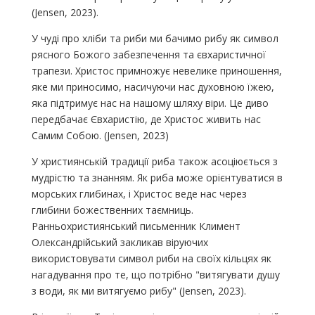
(Jensen, 2023).
У чуді про хліби та риби ми бачимо рибу як символ
рясного Божого забезпечення та євхаристичної
трапези. Христос примножує невелике приношення,
яке ми приносимо, насичуючи нас духовною їжею,
яка підтримує нас на нашому шляху віри. Це диво
передбачає Євхаристію, де Христос живить нас
Самим Собою. (Jensen, 2023)
У християнській традиції риба також асоціюється з
мудрістю та знанням. Як риба може орієнтуватися в
морських глибинах, і Христос веде нас через
глибини божественних таємниць.
Ранньохристиянський письменник Климент
Олександрійський закликав віруючих
використовувати символ риби на своїх кільцях як
нагадування про те, що потрібно "витягувати душу
з води, як ми витягуємо рибу" (Jensen, 2023).