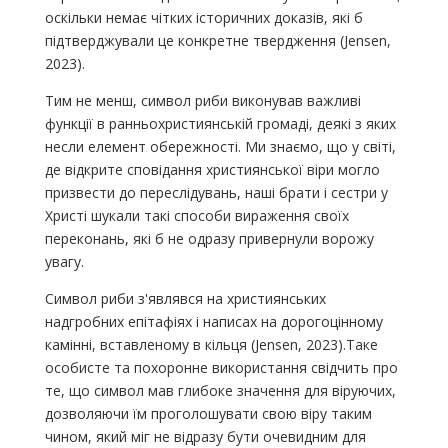
оскільки немає чітких історичних доказів, які б
підтверджували це конкретне твердження (Jensen,
2023).
Тим не менш, символ риби виконував важливі
функції в ранньохристиянській громаді, деякі з яких
несли елемент обережності. Ми знаємо, що у світі,
де відкрите сповідання християнської віри могло
призвести до переслідувань, наші брати і сестри у
Христі шукали такі способи вираження своїх
переконань, які б не одразу привернули ворожу
увагу.
Символ риби з'являвся на християнських
надгробних епітафіях і написах на дорогоцінному
камінні, вставленому в кільця (Jensen, 2023).Таке
особисте та похоронне використання свідчить про
те, що символ мав глибоке значення для віруючих,
дозволяючи їм проголошувати свою віру таким
чином, який міг не відразу бути очевидним для