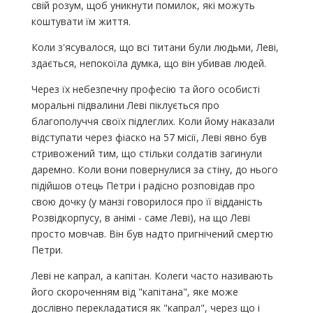
свій розум, щоб уникнути помилок, які можуть
коштувати їм життя.
Коли з'ясувалося, що всі титани були людьми, Леві,
здається, непокоїла думка, що він убивав людей.
Через їх небезпечну професію та його особисті
моральні підвалини Леві піклується про
благополуччя своїх підлеглих. Коли йому наказали
відступати через фіаско на 57 місії, Леві явно був
стривожений тим, що стільки солдатів загинули
даремно. Коли вони повернулися за стіну, до нього
підійшов отець Петри і радісно розповідав про
свою дочку (у манзі говорилося про її відданість
Розвідкорпусу, в анімі - саме Леві), на що Леві
просто мовчав. Він був надто пригнічений смертю
Петри.
Леві не капрал, а капітан. Колеги часто називають
його скороченням від "капітана", яке може
дослівно перекладатися як "капрал", через що і