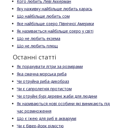
Кого любить Леві Аккерман
Яку наживку найбільше любить карась
Що найбільше любить сом
Яке найбільше озеро Північної Америки
Як називається найбільше озеро у світі
Що не любить екзема
Що не любить плющ
Останні статті
Як порахувати літри за розмірами
Яка смачна морська риба
Чи отруйна риба-дикобраз
Чи є сапролегнія протистом
Чи отруйні бурі деревні жаби для людини
Як називаються нові особини які виникають під
час розмноження
Що є їжею для риб в акваріумі
Чи є бівер-йорк рідкістю