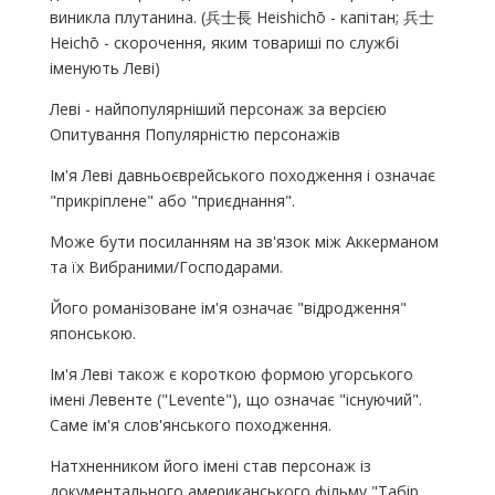
виникла плутанина. (兵士長 Heishichō - капітан; 兵士
Heichō - скорочення, яким товариші по службі
іменують Леві)
Леві - найпопулярніший персонаж за версією
Опитування Популярністю персонажів
Ім'я Леві давньоєврейського походження і означає
"прикріплене" або "приєднання".
Може бути посиланням на зв'язок між Аккерманом
та їх Вибраними/Господарами.
Його романізоване ім'я означає "відродження"
японською.
Ім'я Леві також є короткою формою угорського
імені Левенте ("Levente"), що означає "існуючий".
Саме ім'я слов'янського походження.
Натхненником його імені став персонаж із
документального американського фільму "Табір