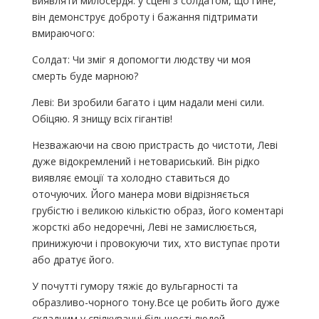
виявляти милосердя: у сцені з солдатом, що гине,
він демонструє доброту і бажання підтримати
вмираючого:
Солдат: Чи зміг я допомогти людству чи моя
смерть буде марною?
Леві: Ви зробили багато і цим надали мені сили.
Обіцяю. Я знищу всіх гігантів!
Незважаючи на свою пристрасть до чистоти, Леві
дуже відокремлений і нетовариський. Він рідко
виявляє емоції та холодно ставиться до
оточуючих. Його манера мови відрізняється
грубістю і великою кількістю образ, його коментарі
жорсткі або недоречні, Леві не замислюється,
принижуючи і провокуючи тих, хто виступає проти
або дратує його.
У почутті гумору тяжіє до вульгарності та
образливо-чорного тону.Все це робить його дуже
складним у спілкуванні більшості людей.