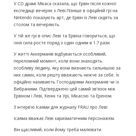
У CD драмі Мікаса сказала, що Ервін після кожної
експедиції вечеряє з Леві.Пізніше в офіційній грі на
Nintendo показують арт, де Ервін із Леві сидять за
столом та вечеряють.
У тій же грі в опис Леві та Ервіна говориться, що
їхня сила росте поряд з один одним в 1.7 рази.
У житті Аккерманів відбувається особливий,
переломний момент, коли вони знаходять
особливу людину, яку вони визнають сильнішою за
них самих, коли решту вважають нижче за себе. Їх
офіційно називають Господарями Аккерманів чи їх
Вибраними. Підтверджено цей самий зв'язок між
Ервіном і Леві, Кенні та Урі, Мікасою та Ереном.
З інтерв'ю Ісаями для журналу FRAU про Леві:
Ісаяма вважає Леві харизматичним персонажем.
Він щасливий, коли йому треба малювати.