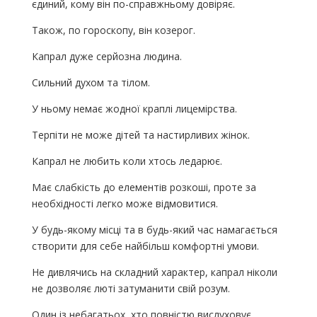
єдиний, кому він по-справжньому довіряє.
Також, по гороскопу, він козерог.
Капрал дуже серйозна людина.
Сильний духом та тілом.
У ньому немає жодної краплі лицемірства.
Терпіти не може дітей та настирливих жінок.
Капрал не любить коли хтось ледарює.
Має слабкість до елементів розкоші, проте за
необхідності легко може відмовитися.
У будь-якому місці та в будь-який час намагається
створити для себе найбільш комфортні умови.
Не дивлячись на складний характер, капрал ніколи
не дозволяє люті затуманити свій розум.
Один із небагатьох, хто повністю вислуховує