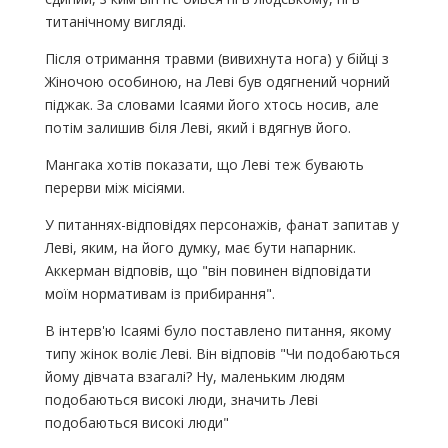
титанічному вигляді.
Після отримання травми (вивихнута нога) у бійці з
Жіночою особиною, на Леві був одягнений чорний
піджак. За словами Ісаями його хтось носив, але
потім залишив біля Леві, який і вдягнув його.
Мангака хотів показати, що Леві теж бувають
перерви між місіями.
У питаннях-відповідях персонажів, фанат запитав у
Леві, яким, на його думку, має бути напарник.
Аккерман відповів, що "він повинен відповідати
моїм нормативам із прибирання".
В інтерв'ю Ісаямі було поставлено питання, якому
типу жінок воліє Леві. Він відповів "Чи подобаються
йому дівчата взагалі? Ну, маленьким людям
подобаються високі люди, значить Леві
подобаються високі люди"