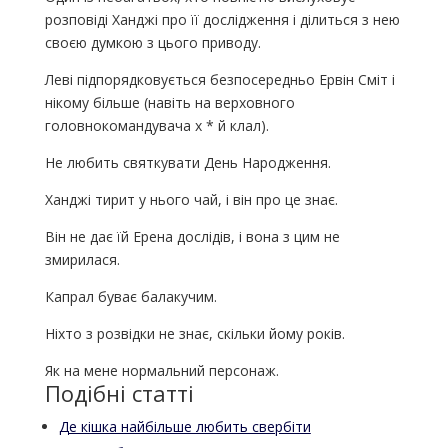
розповіді Ханджі про її дослідження і ділиться з нею
своєю думкою з цього приводу.
Леві підпорядковується безпосередньо Ервін Сміт і
нікому більше (навіть на верховного
головнокомандувача х * й клал).
Не любить святкувати День Народження.
Ханджі тирит у нього чай, і він про це знає.
Він не дає їй Ерена дослідів, і вона з цим не
змирилася.
Капрал буває балакучим.
Ніхто з розвідки не знає, скільки йому років.
Як на мене нормальний персонаж.
Подібні статті
Де кішка найбільше любить свербіти