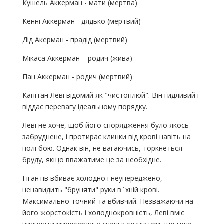
Кушель Аккерман - мати (мертва)
Кенні Аккерман - дядько (мертвий)
Дід Акерман - прадід (мертвий)
Мікаса Аккерман – родич (жива)
Пан Аккерман - родич (мертвий)
Капітан Леві відомий як "чистоплюй". Він гидливий і
віддає перевагу ідеальному порядку.
Леві не хоче, щоб його спорядження було якось
забруднене, і протирає клинки від крові навіть на
полі бою. Однак він, не вагаючись, торкнеться
бруду, якщо вважатиме це за необхідне.
Гігантів вбиває холодно і неупереджено,
ненавидить "бруняти" руки в їхній крові.
Максимально точний та вбивчий. Незважаючи на
його жорстокість і холоднокровність, Леві вміє