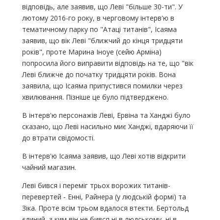
відповідь, але заявив, що Леві "більше 30-ти". У
лютому 2016-го року, в черговому інтерв'ю в
тематичному парку по "Атаці титанів", Ісаяма
заявив, що вік Леві "ближчий до кінця тридцяти
років", проте Марина Іноуе (сейю Арміна)
попросила його виправити відповідь на те, що "вік
Леві ближче до початку тридцяти років. Вона
заявила, що Ісаяма припустився помилки через
хвилювання. Пізніше це було підтверджено.
В інтерв'ю персонажів Леві, Ервіна та Ханджі було
сказано, що Леві насильно миє Ханджі, вдаряючи її
до втрати свідомості.
В інтерв'ю Ісаяма заявив, що Леві хотів відкрити
чайний магазин.
Леві бився і переміг трьох ворожих титанів-
перевертей - Енні, Райнера (у людській формі) та
Зіка. Проте всім трьом вдалося втекти. Бертольд
єдиний, з ким він не бився ні в людському, ні в