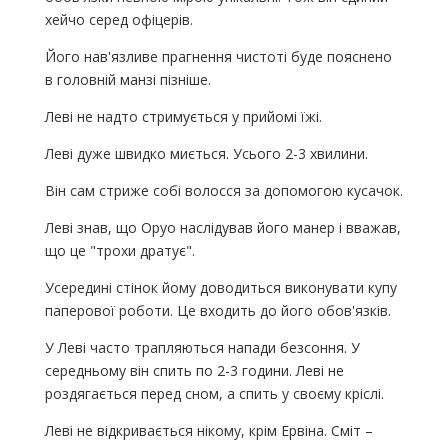
хейчо серед офіцерів.
Його нав'язливе прагнення чистоті буде пояснено
в головній манзі пізніше.
Леві не надто стримується у прийомі їжі.
Леві дуже швидко миється. Усього 2-3 хвилини.
Він сам стриже собі волосся за допомогою кусачок.
Леві знав, що Оруо наслідував його манер і вважав,
що це "трохи дратує".
Усередині стінок йому доводиться виконувати купу
паперової роботи. Це входить до його обов'язків.
У Леві часто трапляються напади безсоння. У
середньому він спить по 2-3 години. Леві не
роздягається перед сном, а спить у своєму кріслі.
Леві не відкривається нікому, крім Ервіна. Сміт –