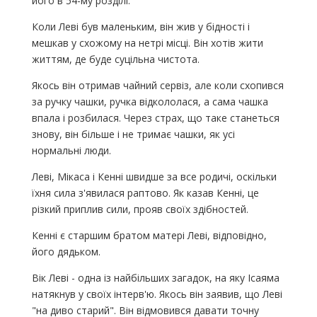
його в 54-му розділі.
Коли Леві був маленьким, він жив у бідності і
мешкав у схожому на нетрі місці. Він хотів жити
життям, де буде суцільна чистота.
Якось він отримав чайний сервіз, але коли схопився
за ручку чашки, ручка відкололася, а сама чашка
впала і розбилася. Через страх, що таке станеться
знову, він більше і не тримає чашки, як усі
нормальні люди.
Леві, Мікаса і Кенні швидше за все родичі, оскільки
їхня сила з'явилася раптово. Як казав Кенні, це
різкий приплив сили, прояв своїх здібностей.
Кенні є старшим братом матері Леві, відповідно,
його дядьком.
Вік Леві - одна із найбільших загадок, на яку Ісаяма
натякнув у своїх інтерв'ю. Якось він заявив, що Леві
"на диво старий". Він відмовився давати точну