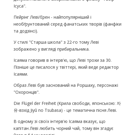
Ісуса".
Пейрінг Леві/Ерен - найпопулярніший і
необґрунтований серед фанатських творів (фанфіки
та додзінсі).
У стилі "Старша школа" з 22-го тому Леві
зображено у вигляді прибиральника.
Ісаяма говорив в інтерв'ю, що Леві трохи за 30.
Пізніше це писалося у твіттері, який веде редактор
Ісаями.
Образ Леві був заснований на Роршаху, персонажі
"Охоронців".
Die Flügel der Freiheit (Крила свободи, японською: 자
유-взхід Jiyū no Tsubasa) - це тематична пісня Леві.
В одному зі своїх інтерв'ю Ісаяма вказує, що
капітан Леві любить чорний чай, тому він згадує