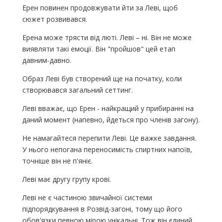
Ерен повинен продовжувати йти за Леві, щоб
сюжет розвивався.
Ерена може трясти від люті. Леві – ні. Він не може
виявляти такі емоції. Він "пройшов" цей етап
давним-давно.
Образ Леві був створений ще на початку, коли
створювався загальний сеттинг.
Леві вважає, що Ерен - найкращий у прибиранні на
даний момент (напевно, йдеться про членів загону).
Не намагайтеся перепити Леві. Це важке завдання.
У нього непогана переносимість спиртних напоїв,
точніше він не п'яніє.
Леві має другу групу крові.
Леві не є частиною звичайної системи
підпорядкування в Розвід-загоні, тому що його
обов'язки певною мірою унікальні. Тож він єдиний