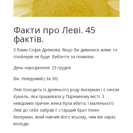
Факти про Леві. 45
фактів.
З Вами Софія Дремова. Якщо Ви дивилися аніме то
спойлерів не буде. Вибачте за помилки.
День народження: 25 грудня
Вік: Невідомий.( За 30)
Леві походить із древнього роду Аккерман і є сином
Кушель, яка працювала у Підземному місті. З
невідомих причин жінка була вбита, і маленького
Леві до себе забрав її старший брат Кенні
Аккерман, який навчив його всьому, чим він зараз
володіє.