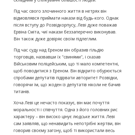
Під час свого злочинного життя в нетрях він
відмовлявся приймати накази від будь-кого. Однак
після вступу до Розвідкорпусу, Леві дуже поважав
Ервіна Сміта, чиї накази беззаперечно виконував.
Він також дуже довіряє своїм підлеглим.
Під час суду над Ереном він образив гільдію
торговців, назвавши їх "свинями", і сказав
Військовим поліцейським, що ті мало компетентні,
щоб поводитися з Ереном. Він відкрито обурюється
спробами депутатів підірвати авторитет Розвідки,
говорячи їм, що жоден із депутатів ніколи не бачив
титанів.
Хоча Леві це нечасто показує, він має почуття
моральності і співчуття. Одна з його головних рис
характеру – він високо цінує людське життя. Леві
сам заявляв, що ненавидить непотрібні жертви, він
говорив своєму загону, щоб ті використали весь